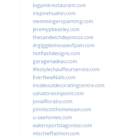
bigpinkrestaurant.com
inspirehuahin.com
memmingerspainting.com
jeremypbeasley.com
thesandwichdepotcos.com
drgiggleshouseofpain.com
hotflashdesigns.com
garagenadeau.com
lifestylechauffeurservice.com
EverNewNails.com
insideoutdecoratingcentre.com
salvatoresinpoint.com
jovialfloralco.com
johnlscotthometeam.com
u-seehomes.com
watersportslagonissi.com
mischieffashion.com