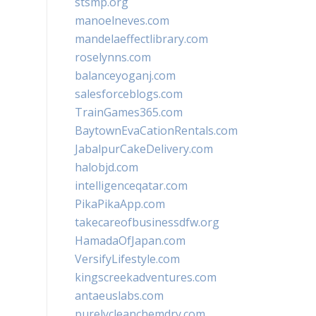
stsmp.org
manoelneves.com
mandelaeffectlibrary.com
roselynns.com
balanceyoganj.com
salesforceblogs.com
TrainGames365.com
BaytownEvaCationRentals.com
JabalpurCakeDelivery.com
halobjd.com
intelligenceqatar.com
PikaPikaApp.com
takecareofbusinessdfw.org
HamadaOfJapan.com
VersifyLifestyle.com
kingscreekadventures.com
antaeuslabs.com
purelycleanchemdry.com