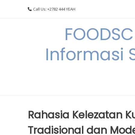
Skip
Call Us: +2782 444 YEAH
to
content
FOODSC
Informasi 
Rahasia Kelezatan Ku
Tradisional dan Mod