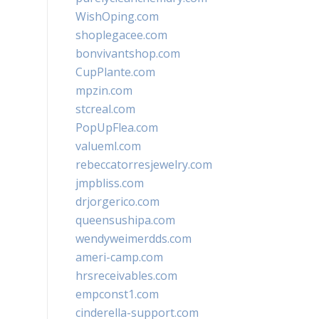
WishOping.com
shoplegacee.com
bonvivantshop.com
CupPlante.com
mpzin.com
stcreal.com
PopUpFlea.com
valueml.com
rebeccatorresjewelry.com
jmpbliss.com
drjorgerico.com
queensushipa.com
wendyweimerdds.com
ameri-camp.com
hrsreceivables.com
empconst1.com
cinderella-support.com