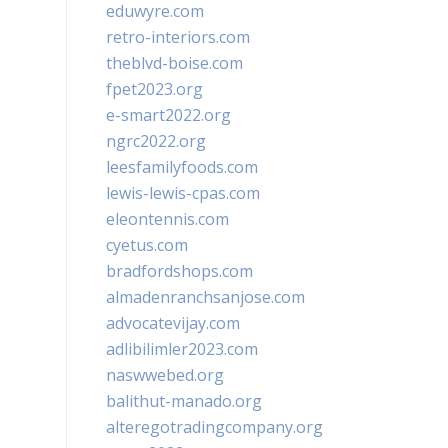
eduwyre.com
retro-interiors.com
theblvd-boise.com
fpet2023.org
e-smart2022.org
ngrc2022.org
leesfamilyfoods.com
lewis-lewis-cpas.com
eleontennis.com
cyetus.com
bradfordshops.com
almadenranchsanjose.com
advocatevijay.com
adlibilimler2023.com
naswwebed.org
balithut-manado.org
alteregotradingcompany.org