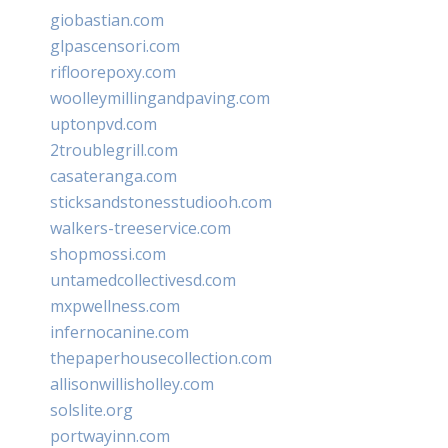
giobastian.com
glpascensori.com
rifloorepoxy.com
woolleymillingandpaving.com
uptonpvd.com
2troublegrill.com
casateranga.com
sticksandstonesstudiooh.com
walkers-treeservice.com
shopmossi.com
untamedcollectivesd.com
mxpwellness.com
infernocanine.com
thepaperhousecollection.com
allisonwillisholley.com
solslite.org
portwayinn.com