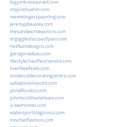
bigpinkrestaurant.com
inspirehuahin.com
memmingerspainting.com
jeremypbeasley.com
thesandwichdepotcos.com
drgiggleshouseofpain.com
hotflashdesigns.com
garagenadeau.com
lifestylechauffeurservice.com
EverNewNails.com
insideoutdecoratingcentre.com
salvatoresinpoint.com
jovialfloralco.com
johnlscotthometeam.com
u-seehomes.com
watersportslagonissi.com
mischieffashion.com