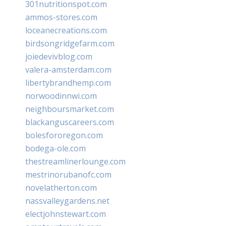
301nutritionspot.com
ammos-stores.com
loceanecreations.com
birdsongridgefarm.com
joiedevivblog.com
valera-amsterdam.com
libertybrandhemp.com
norwoodinnwi.com
neighboursmarket.com
blackanguscareers.com
bolesfororegon.com
bodega-ole.com
thestreamlinerlounge.com
mestrinorubanofc.com
novelatherton.com
nassvalleygardens.net
electjohnstewart.com