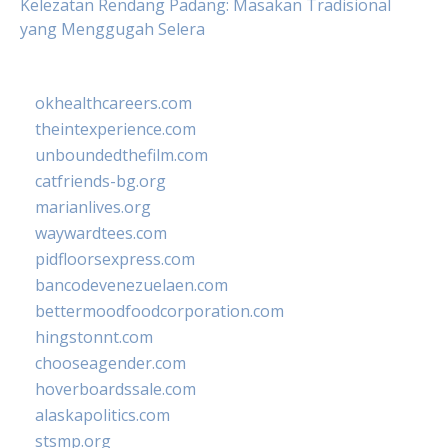
Kelezatan Rendang Padang: Masakan Tradisional
yang Menggugah Selera
okhealthcareers.com
theintexperience.com
unboundedthefilm.com
catfriends-bg.org
marianlives.org
waywardtees.com
pidfloorsexpress.com
bancodevenezuelaen.com
bettermoodfoodcorporation.com
hingstonnt.com
chooseagender.com
hoverboardssale.com
alaskapolitics.com
stsmp.org