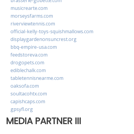
brasserie-gobette.com
musicrearte.com
morseysfarms.com
riverviewtennis.com
official-kelly-toys-squishmallows.com
displaygardenonsuncrest.org
bbq-empire-usa.com
feedstoreva.com
drogopets.com
ediblechalk.com
tabletennisnearme.com
oaksofa.com
soultacohtx.com
capishcaps.com
gpsyfl.org
MEDIA PARTNER III