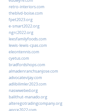
eduwyre.com
retro-interiors.com
theblvd-boise.com
fpet2023.org
e-smart2022.org
ngrc2022.org
leesfamilyfoods.com
lewis-lewis-cpas.com
eleontennis.com
cyetus.com
bradfordshops.com
almadenranchsanjose.com
advocatevijay.com
adlibilimler2023.com
naswwebed.org
balithut-manado.org
alteregotradingcompany.org
aprce2022.com