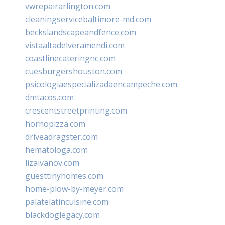
vwrepairarlington.com
cleaningservicebaltimore-md.com
beckslandscapeandfence.com
vistaaltadelveramendi.com
coastlinecateringnc.com
cuesburgershouston.com
psicologiaespecializadaencampeche.com
dmtacos.com
crescentstreetprinting.com
hornopizza.com
driveadragster.com
hematologa.com
lizaivanov.com
guesttinyhomes.com
home-plow-by-meyer.com
palatelatincuisine.com
blackdoglegacy.com