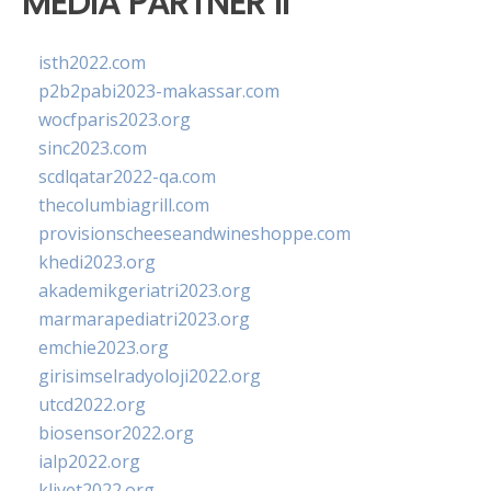
MEDIA PARTNER II
isth2022.com
p2b2pabi2023-makassar.com
wocfparis2023.org
sinc2023.com
scdlqatar2022-qa.com
thecolumbiagrill.com
provisionscheeseandwineshoppe.com
khedi2023.org
akademikgeriatri2023.org
marmarapediatri2023.org
emchie2023.org
girisimselradyoloji2022.org
utcd2022.org
biosensor2022.org
ialp2022.org
klivet2022.org