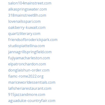
salon104mainstreet.com
alkaspringswater.com
318mainstreet8h.com
lovenailsspari.com
oakberry-kuwait.com
quartzliterary.com
friendsofbroderickpark.com
studiopiattellina.com
jannagrillspringfield.com
fujiyamacharleston.com
elpatronchardon.com
donglaishun-order.com
fiamc-rome2022.org
mariceworldessentials.com
lafisheriarestaurant.com
915jazzandmore.com
aguadulce-countryfair.com