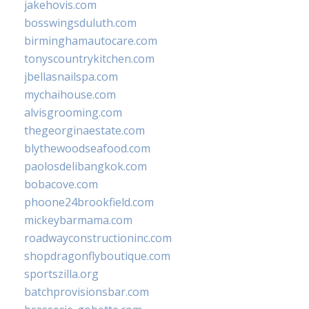
jakehovis.com
bosswingsduluth.com
birminghamautocare.com
tonyscountrykitchen.com
jbellasnailspa.com
mychaihouse.com
alvisgrooming.com
thegeorginaestate.com
blythewoodseafood.com
paolosdelibangkok.com
bobacove.com
phoone24brookfield.com
mickeybarmama.com
roadwayconstructioninc.com
shopdragonflyboutique.com
sportszilla.org
batchprovisionsbar.com