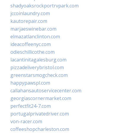
shadyoaksrockportrvpark.com
jccoinlaundry.com
kautorepair.com
marjaeswinebar.com
elmazatlanclinton.com
ideacoffeenyc.com
odieschillicothe.com
lacantinitagalesburg.com
pizzadeliverybristol.com
greenstarsmogcheck.com
happypawspl.com
callahansautoservicecenter.com
georgiascornermarket.com
perfectfit24-7.com
portugalprivatedriver.com
von-racer.com
coffeeshopcharleston.com