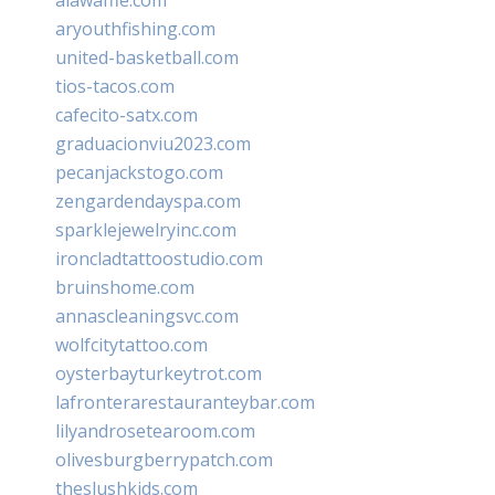
aryouthfishing.com
united-basketball.com
tios-tacos.com
cafecito-satx.com
graduacionviu2023.com
pecanjackstogo.com
zengardendayspa.com
sparklejewelryinc.com
ironcladtattoostudio.com
bruinshome.com
annascleaningsvc.com
wolfcitytattoo.com
oysterbayturkeytrot.com
lafronterarestauranteybar.com
lilyandrosetearoom.com
olivesburgberrypatch.com
theslushkids.com