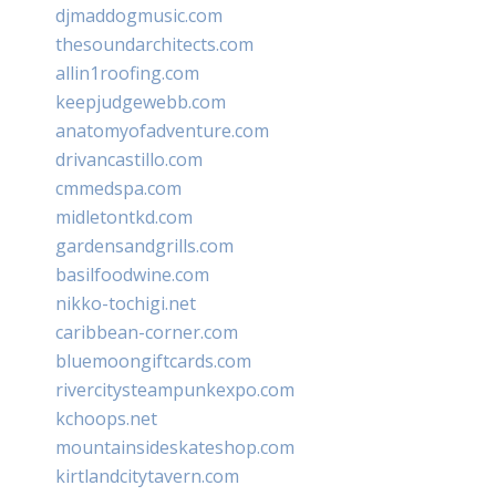
djmaddogmusic.com
thesoundarchitects.com
allin1roofing.com
keepjudgewebb.com
anatomyofadventure.com
drivancastillo.com
cmmedspa.com
midletontkd.com
gardensandgrills.com
basilfoodwine.com
nikko-tochigi.net
caribbean-corner.com
bluemoongiftcards.com
rivercitysteampunkexpo.com
kchoops.net
mountainsideskateshop.com
kirtlandcitytavern.com