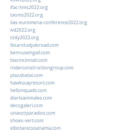
ifac-hms2022.org
taoms2022.org
iias-euromena-conference2022.org
ivd2022.org
csity2022.org
ibsarstudyabroad.com
bennusehgall.com
tsecincinnati.com
roderconstructiongroup.com
plazabatai.com
hawkscayresort.com
hellonquads.com
diarioanimales.com
decogaleri.com
unavozparadios.com
shoes-vert.com
elbotanicopanama.com