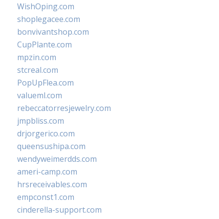
WishOping.com
shoplegacee.com
bonvivantshop.com
CupPlante.com
mpzin.com
stcreal.com
PopUpFlea.com
valueml.com
rebeccatorresjewelry.com
jmpbliss.com
drjorgerico.com
queensushipa.com
wendyweimerdds.com
ameri-camp.com
hrsreceivables.com
empconst1.com
cinderella-support.com