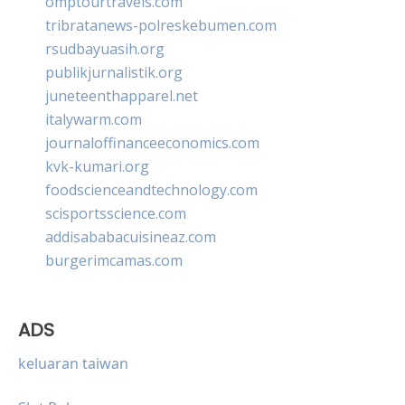
omptourtravels.com
tribratanews-polreskebumen.com
rsudbayuasih.org
publikjurnalistik.org
juneteenthapparel.net
italywarm.com
journaloffinanceeconomics.com
kvk-kumari.org
foodscienceandtechnology.com
scisportsscience.com
addisababacuisineaz.com
burgerimcamas.com
ADS
keluaran taiwan