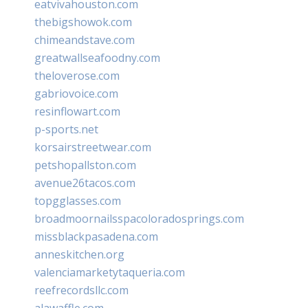
eatvivahouston.com
thebigshowok.com
chimeandstave.com
greatwallseafoodny.com
theloverose.com
gabriovoice.com
resinflowart.com
p-sports.net
korsairstreetwear.com
petshopallston.com
avenue26tacos.com
topgglasses.com
broadmoornailsspacoloradosprings.com
missblackpasadena.com
anneskitchen.org
valenciamarketytaqueria.com
reefrecordsllc.com
alawaffle.com