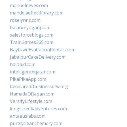
manoelneves.com
mandelaeffectlibrary.com
roselynns.com
balanceyoganj.com
salesforceblogs.com
TrainGames365.com
BaytownEvaCationRentals.com
JabalpurCakeDelivery.com
halobjd.com
intelligenceqatar.com
PikaPikaApp.com
takecareofbusinessdfw.org
HamadaOfJapan.com
VersifyLifestyle.com
kingscreekadventures.com
antaeuslabs.com
purelycleanchemdry.com