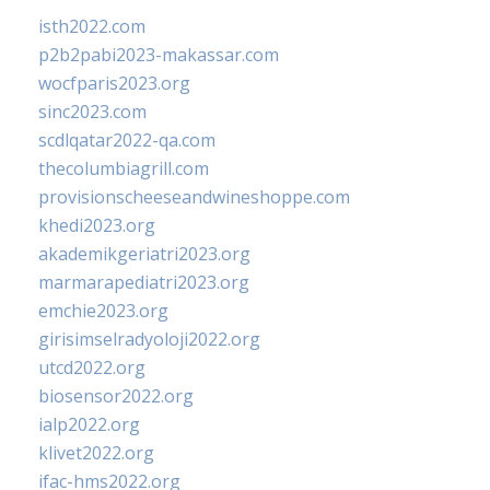
isth2022.com
p2b2pabi2023-makassar.com
wocfparis2023.org
sinc2023.com
scdlqatar2022-qa.com
thecolumbiagrill.com
provisionscheeseandwineshoppe.com
khedi2023.org
akademikgeriatri2023.org
marmarapediatri2023.org
emchie2023.org
girisimselradyoloji2022.org
utcd2022.org
biosensor2022.org
ialp2022.org
klivet2022.org
ifac-hms2022.org