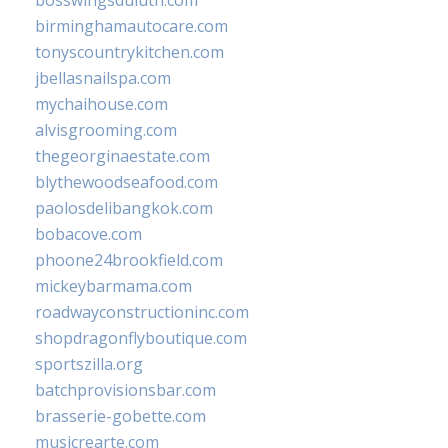
bosswingsduluth.com
birminghamautocare.com
tonyscountrykitchen.com
jbellasnailspa.com
mychaihouse.com
alvisgrooming.com
thegeorginaestate.com
blythewoodseafood.com
paolosdelibangkok.com
bobacove.com
phoone24brookfield.com
mickeybarmama.com
roadwayconstructioninc.com
shopdragonflyboutique.com
sportszilla.org
batchprovisionsbar.com
brasserie-gobette.com
musicrearte.com