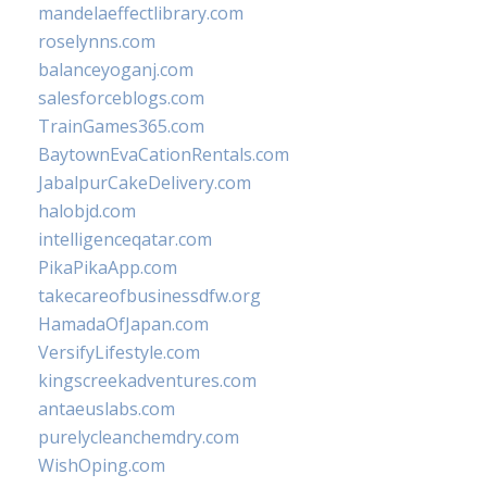
mandelaeffectlibrary.com
roselynns.com
balanceyoganj.com
salesforceblogs.com
TrainGames365.com
BaytownEvaCationRentals.com
JabalpurCakeDelivery.com
halobjd.com
intelligenceqatar.com
PikaPikaApp.com
takecareofbusinessdfw.org
HamadaOfJapan.com
VersifyLifestyle.com
kingscreekadventures.com
antaeuslabs.com
purelycleanchemdry.com
WishOping.com