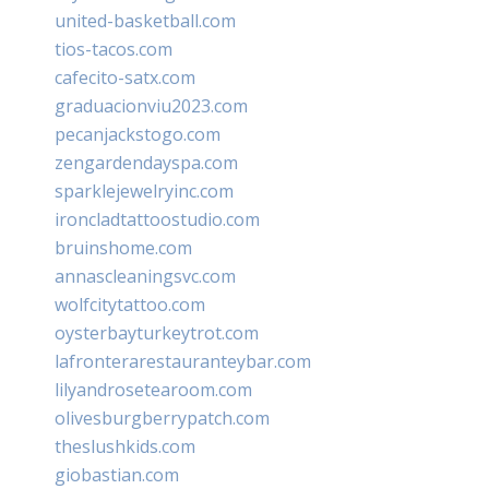
united-basketball.com
tios-tacos.com
cafecito-satx.com
graduacionviu2023.com
pecanjackstogo.com
zengardendayspa.com
sparklejewelryinc.com
ironcladtattoostudio.com
bruinshome.com
annascleaningsvc.com
wolfcitytattoo.com
oysterbayturkeytrot.com
lafronterarestauranteybar.com
lilyandrosetearoom.com
olivesburgberrypatch.com
theslushkids.com
giobastian.com