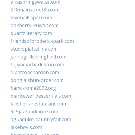
alkaspringswater.com
318mainstreet8h.com
lovenailsspari.com
oakberry-kuwait.com
quartzliterary.com
friendsofbroderickpark.com
studiopiattellina.com
jannagrillspringfield.com
fujiyamacharleston.com
elpatronchardon.com
donglaishun-order.com
fiamc-rome2022.org
mariceworldessentials.com
lafisheriarestaurant.com
915jazzandmore.com
aguadulce-countryfair.com
jakehovis.com