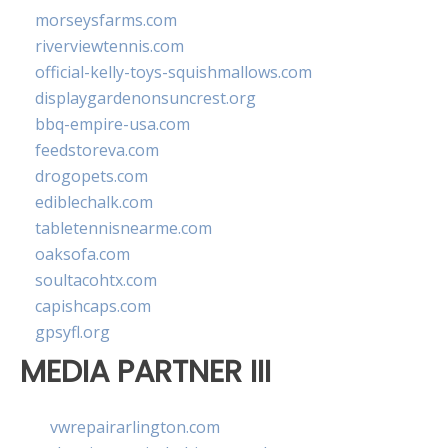
morseysfarms.com
riverviewtennis.com
official-kelly-toys-squishmallows.com
displaygardenonsuncrest.org
bbq-empire-usa.com
feedstoreva.com
drogopets.com
ediblechalk.com
tabletennisnearme.com
oaksofa.com
soultacohtx.com
capishcaps.com
gpsyfl.org
MEDIA PARTNER III
vwrepairarlington.com