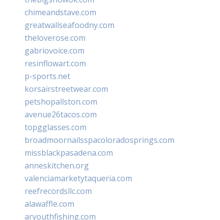
chimeandstave.com
greatwallseafoodny.com
theloverose.com
gabriovoice.com
resinflowart.com
p-sports.net
korsairstreetwear.com
petshopallston.com
avenue26tacos.com
topgglasses.com
broadmoornailsspacoloradosprings.com
missblackpasadena.com
anneskitchen.org
valenciamarketytaqueria.com
reefrecordsllc.com
alawaffle.com
aryouthfishing.com