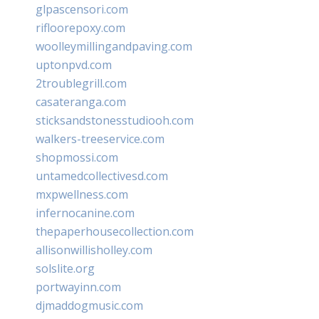
glpascensori.com
rifloorepoxy.com
woolleymillingandpaving.com
uptonpvd.com
2troublegrill.com
casateranga.com
sticksandstonesstudiooh.com
walkers-treeservice.com
shopmossi.com
untamedcollectivesd.com
mxpwellness.com
infernocanine.com
thepaperhousecollection.com
allisonwillisholley.com
solslite.org
portwayinn.com
djmaddogmusic.com