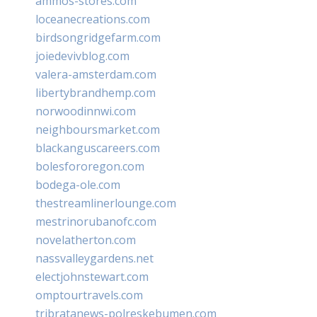
ammos-stores.com
loceanecreations.com
birdsongridgefarm.com
joiedevivblog.com
valera-amsterdam.com
libertybrandhemp.com
norwoodinnwi.com
neighboursmarket.com
blackanguscareers.com
bolesfororegon.com
bodega-ole.com
thestreamlinerlounge.com
mestrinorubanofc.com
novelatherton.com
nassvalleygardens.net
electjohnstewart.com
omptourtravels.com
tribratanews-polreskebumen.com