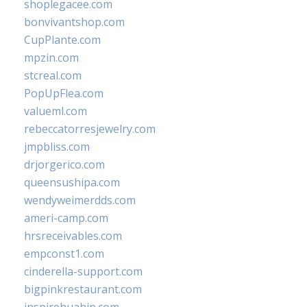
shoplegacee.com
bonvivantshop.com
CupPlante.com
mpzin.com
stcreal.com
PopUpFlea.com
valueml.com
rebeccatorresjewelry.com
jmpbliss.com
drjorgerico.com
queensushipa.com
wendyweimerdds.com
ameri-camp.com
hrsreceivables.com
empconst1.com
cinderella-support.com
bigpinkrestaurant.com