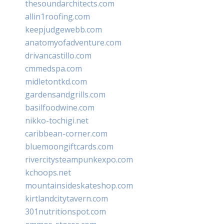
thesoundarchitects.com
allin1roofing.com
keepjudgewebb.com
anatomyofadventure.com
drivancastillo.com
cmmedspa.com
midletontkd.com
gardensandgrills.com
basilfoodwine.com
nikko-tochigi.net
caribbean-corner.com
bluemoongiftcards.com
rivercitysteampunkexpo.com
kchoops.net
mountainsideskateshop.com
kirtlandcitytavern.com
301nutritionspot.com