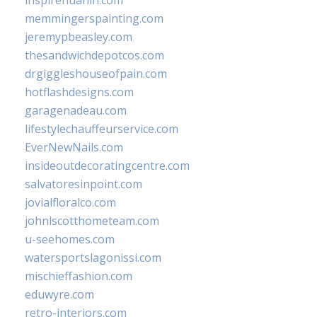
inspirehuahin.com
memmingerspainting.com
jeremypbeasley.com
thesandwichdepotcos.com
drgiggleshouseofpain.com
hotflashdesigns.com
garagenadeau.com
lifestylechauffeurservice.com
EverNewNails.com
insideoutdecoratingcentre.com
salvatoresinpoint.com
jovialfloralco.com
johnlscotthometeam.com
u-seehomes.com
watersportslagonissi.com
mischieffashion.com
eduwyre.com
retro-interiors.com