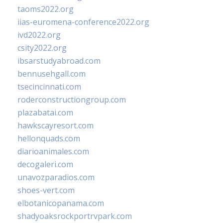
taoms2022.org
iias-euromena-conference2022.org
ivd2022.org
csity2022.org
ibsarstudyabroad.com
bennusehgall.com
tsecincinnati.com
roderconstructiongroup.com
plazabatai.com
hawkscayresort.com
hellonquads.com
diarioanimales.com
decogaleri.com
unavozparadios.com
shoes-vert.com
elbotanicopanama.com
shadyoaksrockportrvpark.com