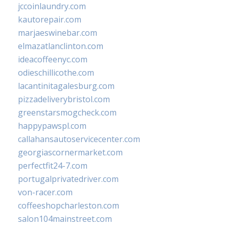
jccoinlaundry.com
kautorepair.com
marjaeswinebar.com
elmazatlanclinton.com
ideacoffeenyc.com
odieschillicothe.com
lacantinitagalesburg.com
pizzadeliverybristol.com
greenstarsmogcheck.com
happypawspl.com
callahansautoservicecenter.com
georgiascornermarket.com
perfectfit24-7.com
portugalprivatedriver.com
von-racer.com
coffeeshopcharleston.com
salon104mainstreet.com