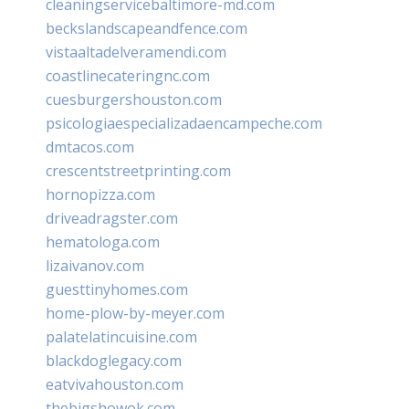
cleaningservicebaltimore-md.com
beckslandscapeandfence.com
vistaaltadelveramendi.com
coastlinecateringnc.com
cuesburgershouston.com
psicologiaespecializadaencampeche.com
dmtacos.com
crescentstreetprinting.com
hornopizza.com
driveadragster.com
hematologa.com
lizaivanov.com
guesttinyhomes.com
home-plow-by-meyer.com
palatelatincuisine.com
blackdoglegacy.com
eatvivahouston.com
thebigshowok.com