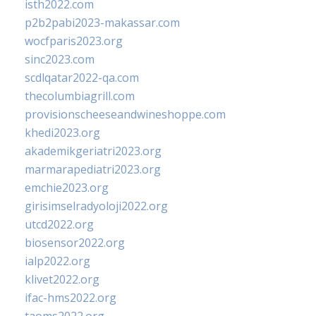
isth2022.com
p2b2pabi2023-makassar.com
wocfparis2023.org
sinc2023.com
scdlqatar2022-qa.com
thecolumbiagrill.com
provisionscheeseandwineshoppe.com
khedi2023.org
akademikgeriatri2023.org
marmarapediatri2023.org
emchie2023.org
girisimselradyoloji2022.org
utcd2022.org
biosensor2022.org
ialp2022.org
klivet2022.org
ifac-hms2022.org