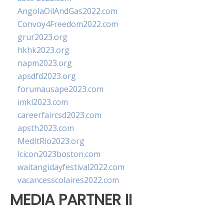
AngolaOilAndGas2022.com
Convoy4Freedom2022.com
grur2023.org
hkhk2023.org
napm2023.org
apsdfd2023.org
forumausape2023.com
imkl2023.com
careerfaircsd2023.com
apsth2023.com
MedItRio2023.org
lcicon2023boston.com
waitangidayfestival2022.com
vacancesscolaires2022.com
MEDIA PARTNER II