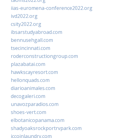
taoms2022.org
iias-euromena-conference2022.org
ivd2022.org
csity2022.org
ibsarstudyabroad.com
bennusehgall.com
tsecincinnati.com
roderconstructiongroup.com
plazabatai.com
hawkscayresort.com
hellonquads.com
diarioanimales.com
decogaleri.com
unavozparadios.com
shoes-vert.com
elbotanicopanama.com
shadyoaksrockportrvpark.com
jccoinlaundry.com