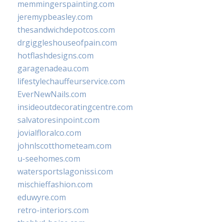
memmingerspainting.com
jeremypbeasley.com
thesandwichdepotcos.com
drgiggleshouseofpain.com
hotflashdesigns.com
garagenadeau.com
lifestylechauffeurservice.com
EverNewNails.com
insideoutdecoratingcentre.com
salvatoresinpoint.com
jovialfloralco.com
johnlscotthometeam.com
u-seehomes.com
watersportslagonissi.com
mischieffashion.com
eduwyre.com
retro-interiors.com