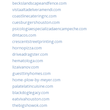
beckslandscapeandfence.com
vistaaltadelveramendi.com
coastlinecateringnc.com
cuesburgershouston.com
psicologiaespecializadaencampeche.com
dmtacos.com
crescentstreetprinting.com
hornopizza.com
driveadragster.com
hematologa.com
lizaivanov.com
guesttinyhomes.com
home-plow-by-meyer.com
palatelatincuisine.com
blackdoglegacy.com
eatvivahouston.com
thebigshowok.com