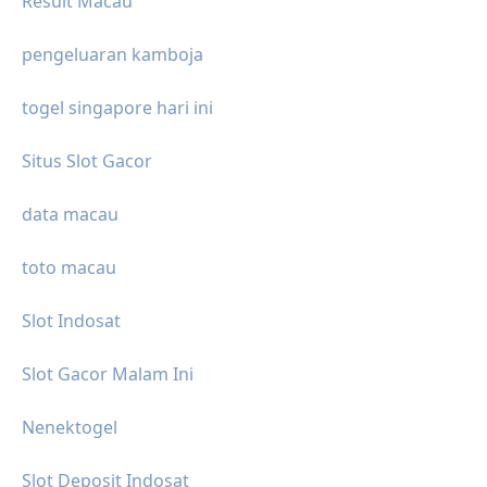
Result Macau
pengeluaran kamboja
togel singapore hari ini
Situs Slot Gacor
data macau
toto macau
Slot Indosat
Slot Gacor Malam Ini
Nenektogel
Slot Deposit Indosat