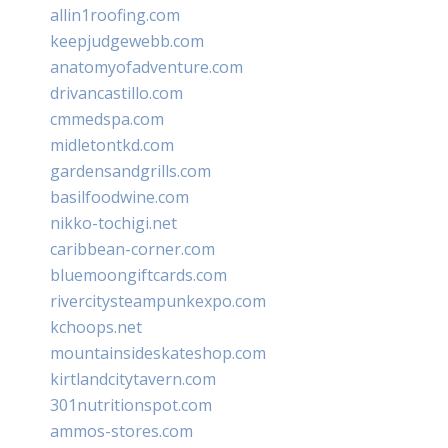
allin1roofing.com
keepjudgewebb.com
anatomyofadventure.com
drivancastillo.com
cmmedspa.com
midletontkd.com
gardensandgrills.com
basilfoodwine.com
nikko-tochigi.net
caribbean-corner.com
bluemoongiftcards.com
rivercitysteampunkexpo.com
kchoops.net
mountainsideskateshop.com
kirtlandcitytavern.com
301nutritionspot.com
ammos-stores.com