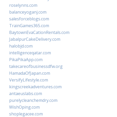
roselynns.com
balanceyoganj.com
salesforceblogs.com
TrainGames365.com
BaytownEvaCationRentals.com
JabalpurCakeDelivery.com
halobjd.com
intelligenceqatar.com
PikaPikaApp.com
takecareofbusinessdfw.org
HamadaOfJapan.com
VersifyLifestyle.com
kingscreekadventures.com
antaeuslabs.com
purelycleanchemdry.com
WishOping.com
shoplegacee.com