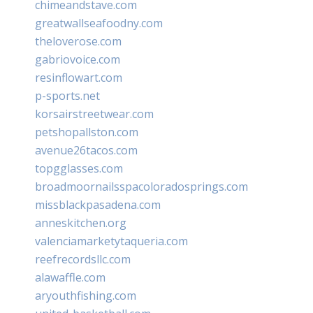
chimeandstave.com
greatwallseafoodny.com
theloverose.com
gabriovoice.com
resinflowart.com
p-sports.net
korsairstreetwear.com
petshopallston.com
avenue26tacos.com
topgglasses.com
broadmoornailsspacoloradosprings.com
missblackpasadena.com
anneskitchen.org
valenciamarketytaqueria.com
reefrecordsllc.com
alawaffle.com
aryouthfishing.com