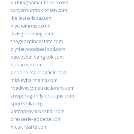
birminghamautocare.com
tonyscountrykitchen.com
jbellasnailspa.com
mychaihouse.com
alvisgrooming.com
thegeorginaestate.com
blythewoodseafood.com
paolosdelibangkok.com
bobacove.com
phoone24brookfield.com
mickeybarmama.com
roadwayconstructioninc.com
shopdragonflyboutique.com
sportszilla.org
batchprovisionsbar.com
brasserie-gobette.com
musicrearte.com