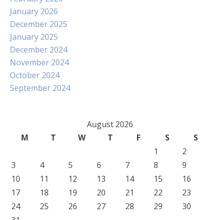
January 2026
December 2025
January 2025
December 2024
November 2024
October 2024
September 2024
August 2026
M
T
W
T
F
S
S
1
2
3
4
5
6
7
8
9
10
11
12
13
14
15
16
17
18
19
20
21
22
23
24
25
26
27
28
29
30