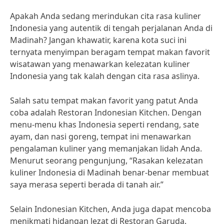
Apakah Anda sedang merindukan cita rasa kuliner
Indonesia yang autentik di tengah perjalanan Anda di
Madinah? Jangan khawatir, karena kota suci ini
ternyata menyimpan beragam tempat makan favorit
wisatawan yang menawarkan kelezatan kuliner
Indonesia yang tak kalah dengan cita rasa aslinya.
Salah satu tempat makan favorit yang patut Anda
coba adalah Restoran Indonesian Kitchen. Dengan
menu-menu khas Indonesia seperti rendang, sate
ayam, dan nasi goreng, tempat ini menawarkan
pengalaman kuliner yang memanjakan lidah Anda.
Menurut seorang pengunjung, “Rasakan kelezatan
kuliner Indonesia di Madinah benar-benar membuat
saya merasa seperti berada di tanah air.”
Selain Indonesian Kitchen, Anda juga dapat mencoba
menikmati hidangan lezat di Restoran Garuda.