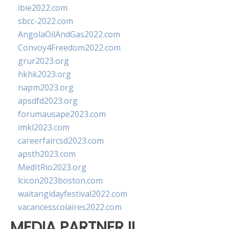
ibie2022.com
sbcc-2022.com
AngolaOilAndGas2022.com
Convoy4Freedom2022.com
grur2023.org
hkhk2023.org
napm2023.org
apsdfd2023.org
forumausape2023.com
imkl2023.com
careerfaircsd2023.com
apsth2023.com
MedItRio2023.org
lcicon2023boston.com
waitangidayfestival2022.com
vacancesscolaires2022.com
MEDIA PARTNER II