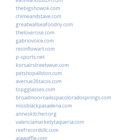
thebigshowok.com
chimeandstave.com
greatwallseafoodny.com
theloverose.com
gabriovoice.com
resinflowart.com
p-sports.net
korsairstreetwear.com
petshopallston.com
avenue26tacos.com
topgglasses.com
broadmoornailsspacoloradosprings.com
missblackpasadena.com
anneskitchen.org
valenciamarketytaqueria.com
reefrecordsllc.com
alawaffle.com