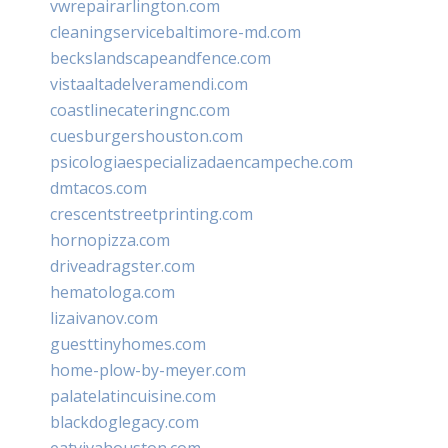
vwrepairarlington.com
cleaningservicebaltimore-md.com
beckslandscapeandfence.com
vistaaltadelveramendi.com
coastlinecateringnc.com
cuesburgershouston.com
psicologiaespecializadaencampeche.com
dmtacos.com
crescentstreetprinting.com
hornopizza.com
driveadragster.com
hematologa.com
lizaivanov.com
guesttinyhomes.com
home-plow-by-meyer.com
palatelatincuisine.com
blackdoglegacy.com
eatvivahouston.com