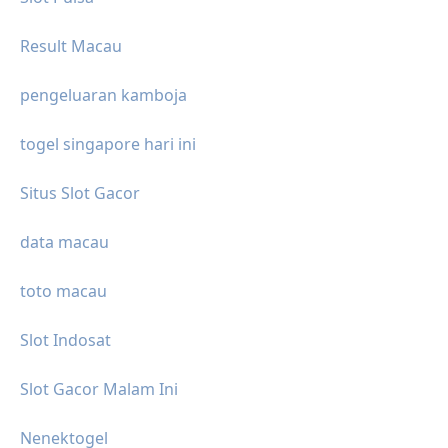
Result Macau
pengeluaran kamboja
togel singapore hari ini
Situs Slot Gacor
data macau
toto macau
Slot Indosat
Slot Gacor Malam Ini
Nenektogel