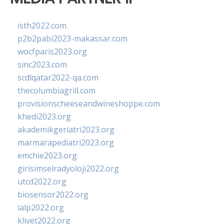
isth2022.com
p2b2pabi2023-makassar.com
wocfparis2023.org
sinc2023.com
scdlqatar2022-qa.com
thecolumbiagrill.com
provisionscheeseandwineshoppe.com
khedi2023.org
akademikgeriatri2023.org
marmarapediatri2023.org
emchie2023.org
girisimselradyoloji2022.org
utcd2022.org
biosensor2022.org
ialp2022.org
klivet2022.org