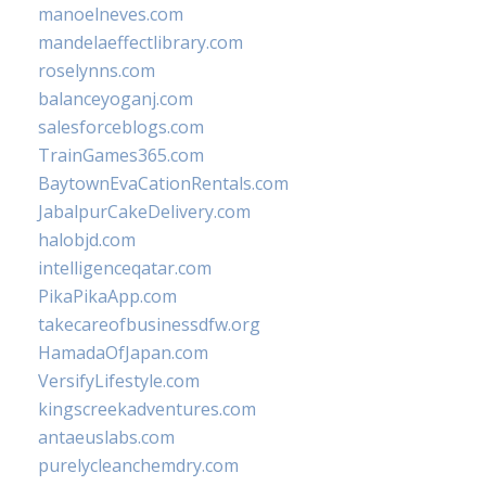
manoelneves.com
mandelaeffectlibrary.com
roselynns.com
balanceyoganj.com
salesforceblogs.com
TrainGames365.com
BaytownEvaCationRentals.com
JabalpurCakeDelivery.com
halobjd.com
intelligenceqatar.com
PikaPikaApp.com
takecareofbusinessdfw.org
HamadaOfJapan.com
VersifyLifestyle.com
kingscreekadventures.com
antaeuslabs.com
purelycleanchemdry.com