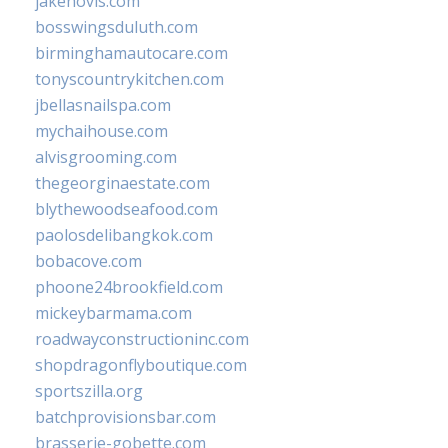
jakehovis.com
bosswingsduluth.com
birminghamautocare.com
tonyscountrykitchen.com
jbellasnailspa.com
mychaihouse.com
alvisgrooming.com
thegeorginaestate.com
blythewoodseafood.com
paolosdelibangkok.com
bobacove.com
phoone24brookfield.com
mickeybarmama.com
roadwayconstructioninc.com
shopdragonflyboutique.com
sportszilla.org
batchprovisionsbar.com
brasserie-gobette.com