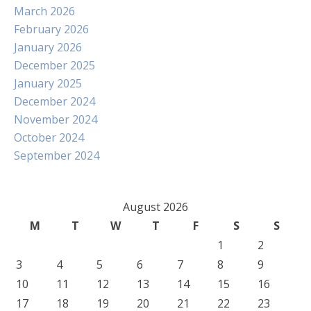
March 2026
February 2026
January 2026
December 2025
January 2025
December 2024
November 2024
October 2024
September 2024
August 2026
M
T
W
T
F
S
S
1
2
3
4
5
6
7
8
9
10
11
12
13
14
15
16
17
18
19
20
21
22
23