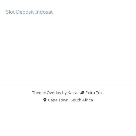
Slot Deposit Indosat
Theme: Overlay by
Kaira
.
Extra Text
Cape Town, South Africa