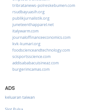
tribratanews-polreskebumen.com
rsudbayuasih.org
publikjurnalistik.org
juneteenthapparel.net
italywarm.com
journaloffinanceeconomics.com
kvk-kumari.org
foodscienceandtechnology.com
scisportsscience.com
addisababacuisineaz.com
burgerimcamas.com
ADS
keluaran taiwan
Slot Pulsa