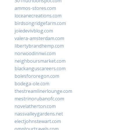
301nutritionspot.com
ammos-stores.com
loceanecreations.com
birdsongridgefarm.com
joiedevivblog.com
valera-amsterdam.com
libertybrandhemp.com
norwoodinnwi.com
neighboursmarket.com
blackanguscareers.com
bolesfororegon.com
bodega-ole.com
thestreamlinerlounge.com
mestrinorubanofc.com
novelatherton.com
nassvalleygardens.net
electjohnstewart.com
omptourtravels.com