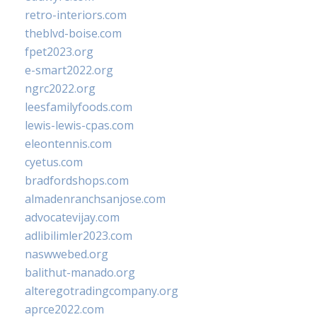
retro-interiors.com
theblvd-boise.com
fpet2023.org
e-smart2022.org
ngrc2022.org
leesfamilyfoods.com
lewis-lewis-cpas.com
eleontennis.com
cyetus.com
bradfordshops.com
almadenranchsanjose.com
advocatevijay.com
adlibilimler2023.com
naswwebed.org
balithut-manado.org
alteregotradingcompany.org
aprce2022.com