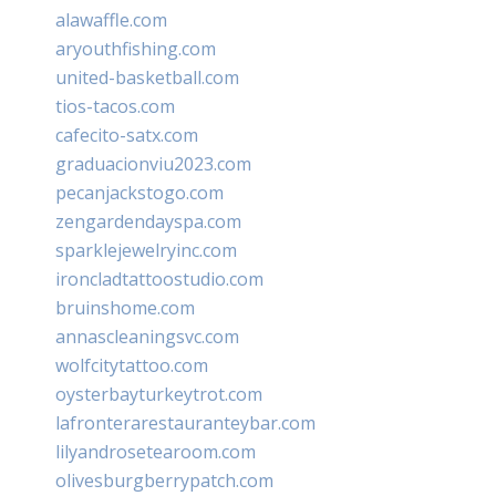
alawaffle.com
aryouthfishing.com
united-basketball.com
tios-tacos.com
cafecito-satx.com
graduacionviu2023.com
pecanjackstogo.com
zengardendayspa.com
sparklejewelryinc.com
ironcladtattoostudio.com
bruinshome.com
annascleaningsvc.com
wolfcitytattoo.com
oysterbayturkeytrot.com
lafronterarestauranteybar.com
lilyandrosetearoom.com
olivesburgberrypatch.com