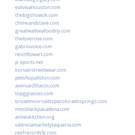
eatvivahouston.com
thebigshowok.com
chimeandstave.com
greatwallseafoodny.com
theloverose.com
gabriovoice.com
resinflowart.com
p-sports.net
korsairstreetwear.com
petshopallston.com
avenue26tacos.com
topgglasses.com
broadmoornailsspacoloradosprings.com
missblackpasadena.com
anneskitchen.org
valenciamarketytaqueria.com
reefrecordsllc.com