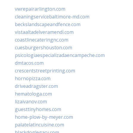
vwrepairarlington.com
cleaningservicebaltimore-md.com
beckslandscapeandfence.com
vistaaltadelveramendi.com
coastlinecateringnc.com
cuesburgershouston.com
psicologiaespecializadaencampeche.com
dmtacos.com
crescentstreetprinting.com
hornopizza.com
driveadragster.com
hematologa.com
lizaivanov.com
guesttinyhomes.com
home-plow-by-meyer.com
palatelatincuisine.com
blackdoglegacy.com