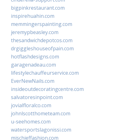
bigpinkrestaurant.com
inspirehuahin.com
memmingerspainting.com
jeremypbeasley.com
thesandwichdepotcos.com
drgiggleshouseofpain.com
hotflashdesigns.com
garagenadeau.com
lifestylechauffeurservice.com
EverNewNails.com
insideoutdecoratingcentre.com
salvatoresinpoint.com
jovialfloralco.com
johnlscotthometeam.com
u-seehomes.com
watersportslagonissi.com
mischieffashion.com