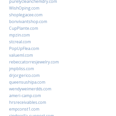
purelycleanchemdry.com
WishOping.com
shoplegacee.com
bonvivantshop.com
CupPlante.com
mpzin.com
stcreal.com
PopUpFlea.com
valueml.com
rebeccatorresjewelry.com
jmpbliss.com
drjorgerico.com
queensushipa.com
wendyweimerdds.com
ameri-camp.com
hrsreceivables.com
empconst1.com
cinderella-support.com