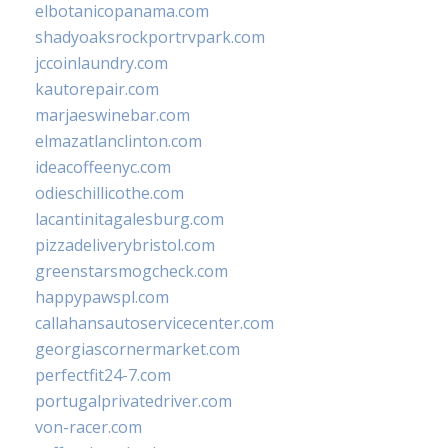
elbotanicopanama.com
shadyoaksrockportrvpark.com
jccoinlaundry.com
kautorepair.com
marjaeswinebar.com
elmazatlanclinton.com
ideacoffeenyc.com
odieschillicothe.com
lacantinitagalesburg.com
pizzadeliverybristol.com
greenstarsmogcheck.com
happypawspl.com
callahansautoservicecenter.com
georgiascornermarket.com
perfectfit24-7.com
portugalprivatedriver.com
von-racer.com