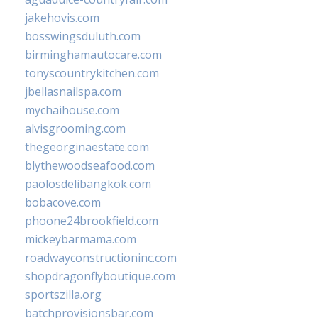
jakehovis.com
bosswingsduluth.com
birminghamautocare.com
tonyscountrykitchen.com
jbellasnailspa.com
mychaihouse.com
alvisgrooming.com
thegeorginaestate.com
blythewoodseafood.com
paolosdelibangkok.com
bobacove.com
phoone24brookfield.com
mickeybarmama.com
roadwayconstructioninc.com
shopdragonflyboutique.com
sportszilla.org
batchprovisionsbar.com