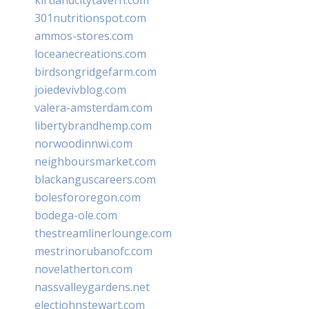
301nutritionspot.com
ammos-stores.com
loceanecreations.com
birdsongridgefarm.com
joiedevivblog.com
valera-amsterdam.com
libertybrandhemp.com
norwoodinnwi.com
neighboursmarket.com
blackanguscareers.com
bolesfororegon.com
bodega-ole.com
thestreamlinerlounge.com
mestrinorubanofc.com
novelatherton.com
nassvalleygardens.net
electjohnstewart.com