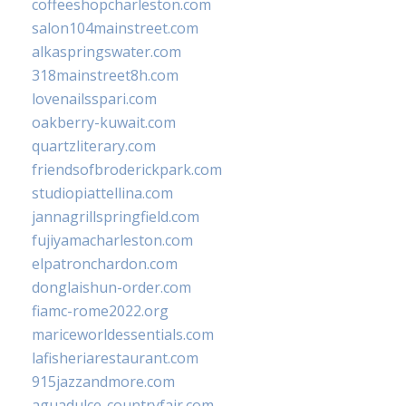
coffeeshopcharleston.com
salon104mainstreet.com
alkaspringswater.com
318mainstreet8h.com
lovenailsspari.com
oakberry-kuwait.com
quartzliterary.com
friendsofbroderickpark.com
studiopiattellina.com
jannagrillspringfield.com
fujiyamacharleston.com
elpatronchardon.com
donglaishun-order.com
fiamc-rome2022.org
mariceworldessentials.com
lafisheriarestaurant.com
915jazzandmore.com
aguadulce-countryfair.com