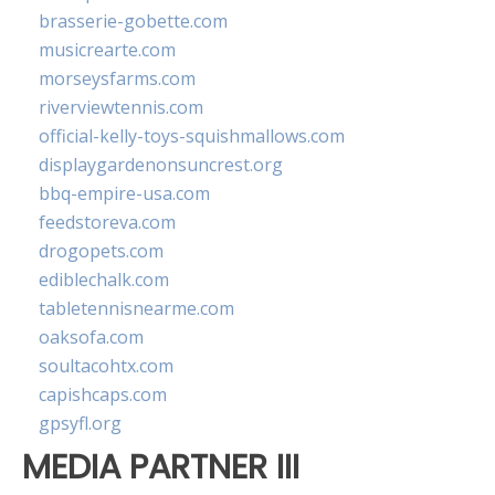
brasserie-gobette.com
musicrearte.com
morseysfarms.com
riverviewtennis.com
official-kelly-toys-squishmallows.com
displaygardenonsuncrest.org
bbq-empire-usa.com
feedstoreva.com
drogopets.com
ediblechalk.com
tabletennisnearme.com
oaksofa.com
soultacohtx.com
capishcaps.com
gpsyfl.org
MEDIA PARTNER III