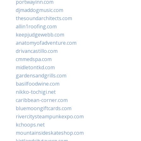
portwayinn.com
djmaddogmusic.com
thesoundarchitects.com
allin1roofing.com
keepjudgewebb.com
anatomyofadventure.com
drivancastillo.com
cmmedspa.com
midletontkd.com
gardensandgrills.com
basilfoodwine.com
nikko-tochigi.net
caribbean-corner.com
bluemoongiftcards.com
rivercitysteampunkexpo.com
kchoops.net
mountainsideskateshop.com
kirtlandcitytavern.com