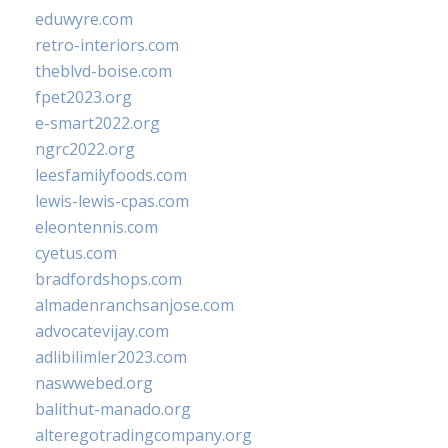
eduwyre.com
retro-interiors.com
theblvd-boise.com
fpet2023.org
e-smart2022.org
ngrc2022.org
leesfamilyfoods.com
lewis-lewis-cpas.com
eleontennis.com
cyetus.com
bradfordshops.com
almadenranchsanjose.com
advocatevijay.com
adlibilimler2023.com
naswwebed.org
balithut-manado.org
alteregotradingcompany.org