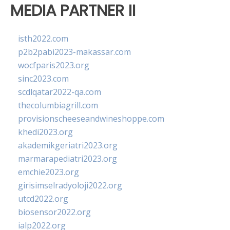
MEDIA PARTNER II
isth2022.com
p2b2pabi2023-makassar.com
wocfparis2023.org
sinc2023.com
scdlqatar2022-qa.com
thecolumbiagrill.com
provisionscheeseandwineshoppe.com
khedi2023.org
akademikgeriatri2023.org
marmarapediatri2023.org
emchie2023.org
girisimselradyoloji2022.org
utcd2022.org
biosensor2022.org
ialp2022.org