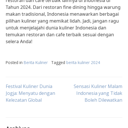
restoran dan cafe terbaik lainnya di Indonesia di
Tahun 2024. Dari restoran fine dining hingga warung
makan tradisional, Indonesia menawarkan berbagai
pilihan kuliner yang memikat lidah. Jadi, jangan ragu
untuk menjelajahi dunia kuliner Indonesia dan
temukan restoran dan cafe terbaik sesuai dengan
selera Anda!
Posted in
Berita Kuliner
Tagged
berita kuliner 2024
Post
Festival Kuliner Dunia
Sensasi Kuliner Malam
Jogja: Menyatu dengan
Indonesia yang Tidak
Kelezatan Global
Boleh Dilewatkan
navigation