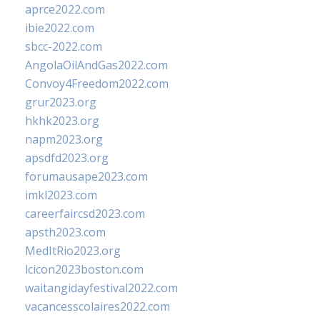
aprce2022.com
ibie2022.com
sbcc-2022.com
AngolaOilAndGas2022.com
Convoy4Freedom2022.com
grur2023.org
hkhk2023.org
napm2023.org
apsdfd2023.org
forumausape2023.com
imkl2023.com
careerfaircsd2023.com
apsth2023.com
MedItRio2023.org
lcicon2023boston.com
waitangidayfestival2022.com
vacancesscolaires2022.com