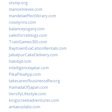
stsmp.org
manoelneves.com
mandelaeffectlibrary.com
roselynns.com
balanceyoganj.com
salesforceblogs.com
TrainGames365.com
BaytownEvaCationRentals.com
JabalpurCakeDelivery.com
halobjd.com
intelligenceqatar.com
PikaPikaApp.com
takecareofbusinessdfw.org
HamadaOfJapan.com
VersifyLifestyle.com
kingscreekadventures.com
antaeuslabs.com