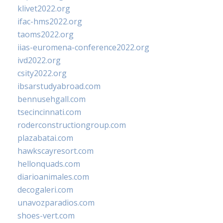
klivet2022.org
ifac-hms2022.org
taoms2022.org
iias-euromena-conference2022.org
ivd2022.org
csity2022.org
ibsarstudyabroad.com
bennusehgall.com
tsecincinnati.com
roderconstructiongroup.com
plazabatai.com
hawkscayresort.com
hellonquads.com
diarioanimales.com
decogaleri.com
unavozparadios.com
shoes-vert.com