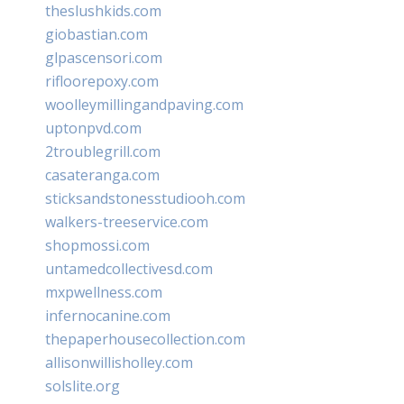
theslushkids.com
giobastian.com
glpascensori.com
rifloorepoxy.com
woolleymillingandpaving.com
uptonpvd.com
2troublegrill.com
casateranga.com
sticksandstonesstudiooh.com
walkers-treeservice.com
shopmossi.com
untamedcollectivesd.com
mxpwellness.com
infernocanine.com
thepaperhousecollection.com
allisonwillisholley.com
solslite.org