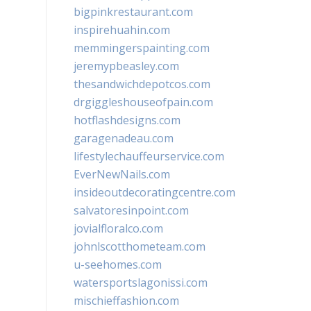
bigpinkrestaurant.com
inspirehuahin.com
memmingerspainting.com
jeremypbeasley.com
thesandwichdepotcos.com
drgiggleshouseofpain.com
hotflashdesigns.com
garagenadeau.com
lifestylechauffeurservice.com
EverNewNails.com
insideoutdecoratingcentre.com
salvatoresinpoint.com
jovialfloralco.com
johnlscotthometeam.com
u-seehomes.com
watersportslagonissi.com
mischieffashion.com