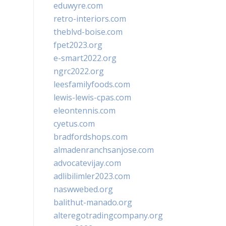
eduwyre.com
retro-interiors.com
theblvd-boise.com
fpet2023.org
e-smart2022.org
ngrc2022.org
leesfamilyfoods.com
lewis-lewis-cpas.com
eleontennis.com
cyetus.com
bradfordshops.com
almadenranchsanjose.com
advocatevijay.com
adlibilimler2023.com
naswwebed.org
balithut-manado.org
alteregotradingcompany.org