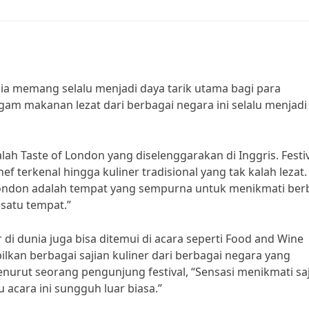
dunia memang selalu menjadi daya tarik utama bagi para
am makanan lezat dari berbagai negara ini selalu menjadi
alah Taste of London yang diselenggarakan di Inggris. Festiv
ef terkenal hingga kuliner tradisional yang tak kalah lezat.
f London adalah tempat yang sempurna untuk menikmati ber
 satu tempat.”
ar di dunia juga bisa ditemui di acara seperti Food and Wine
mpilkan berbagai sajian kuliner dari berbagai negara yang
enurut seorang pengunjung festival, “Sensasi menikmati sa
u acara ini sungguh luar biasa.”