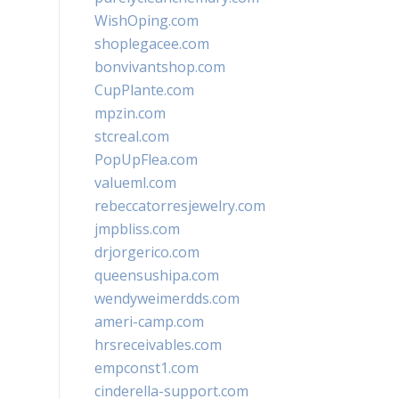
WishOping.com
shoplegacee.com
bonvivantshop.com
CupPlante.com
mpzin.com
stcreal.com
PopUpFlea.com
valueml.com
rebeccatorresjewelry.com
jmpbliss.com
drjorgerico.com
queensushipa.com
wendyweimerdds.com
ameri-camp.com
hrsreceivables.com
empconst1.com
cinderella-support.com