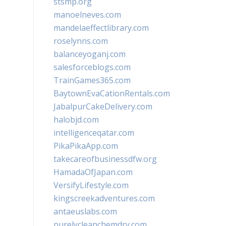
stsmp.org
manoelneves.com
mandelaeffectlibrary.com
roselynns.com
balanceyoganj.com
salesforceblogs.com
TrainGames365.com
BaytownEvaCationRentals.com
JabalpurCakeDelivery.com
halobjd.com
intelligenceqatar.com
PikaPikaApp.com
takecareofbusinessdfw.org
HamadaOfJapan.com
VersifyLifestyle.com
kingscreekadventures.com
antaeuslabs.com
purelycleanchemdry.com