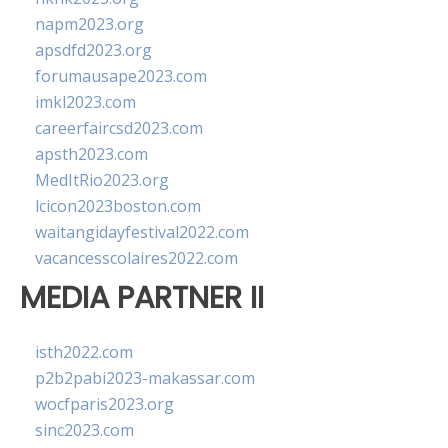
napm2023.org
apsdfd2023.org
forumausape2023.com
imkl2023.com
careerfaircsd2023.com
apsth2023.com
MedItRio2023.org
lcicon2023boston.com
waitangidayfestival2022.com
vacancesscolaires2022.com
MEDIA PARTNER II
isth2022.com
p2b2pabi2023-makassar.com
wocfparis2023.org
sinc2023.com