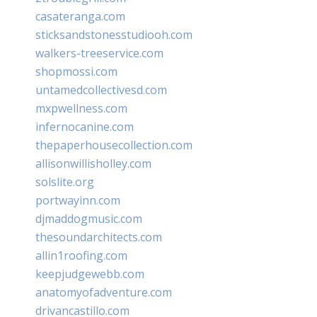
casateranga.com
sticksandstonesstudiooh.com
walkers-treeservice.com
shopmossi.com
untamedcollectivesd.com
mxpwellness.com
infernocanine.com
thepaperhousecollection.com
allisonwillisholley.com
solslite.org
portwayinn.com
djmaddogmusic.com
thesoundarchitects.com
allin1roofing.com
keepjudgewebb.com
anatomyofadventure.com
drivancastillo.com