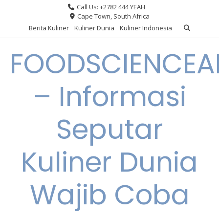
Skip
Call Us: +2782 444 YEAH
to
Cape Town, South Africa
content
Berita Kuliner
Kuliner Dunia
Kuliner Indonesia
FOODSCIENCE
– Informasi
Seputar
Kuliner Dunia
Wajib Coba