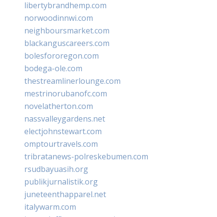
libertybrandhemp.com
norwoodinnwi.com
neighboursmarket.com
blackanguscareers.com
bolesfororegon.com
bodega-ole.com
thestreamlinerlounge.com
mestrinorubanofc.com
novelatherton.com
nassvalleygardens.net
electjohnstewart.com
omptourtravels.com
tribratanews-polreskebumen.com
rsudbayuasih.org
publikjurnalistik.org
juneteenthapparel.net
italywarm.com