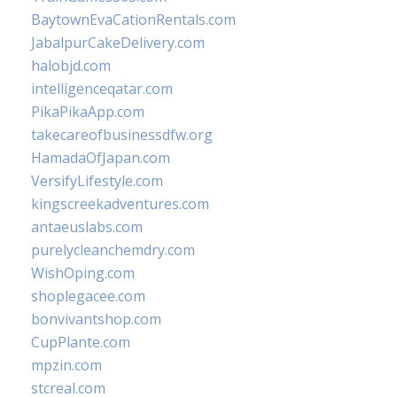
BaytownEvaCationRentals.com
JabalpurCakeDelivery.com
halobjd.com
intelligenceqatar.com
PikaPikaApp.com
takecareofbusinessdfw.org
HamadaOfJapan.com
VersifyLifestyle.com
kingscreekadventures.com
antaeuslabs.com
purelycleanchemdry.com
WishOping.com
shoplegacee.com
bonvivantshop.com
CupPlante.com
mpzin.com
stcreal.com