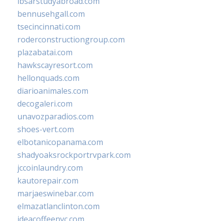
ibsarstudyabroad.com
bennusehgall.com
tsecincinnati.com
roderconstructiongroup.com
plazabatai.com
hawkscayresort.com
hellonquads.com
diarioanimales.com
decogaleri.com
unavozparadios.com
shoes-vert.com
elbotanicopanama.com
shadyoaksrockportrvpark.com
jccoinlaundry.com
kautorepair.com
marjaeswinebar.com
elmazatlanclinton.com
ideacoffeenyc.com