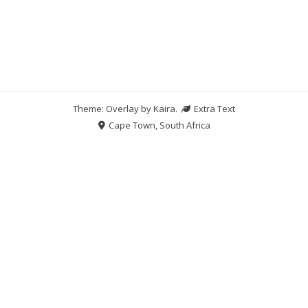
Theme: Overlay by
Kaira
.
Extra Text
Cape Town, South Africa