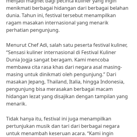
menjadi magnet bagi pecinta kuliner yang ingin
menikmati berbagai hidangan dari berbagai belahan
dunia. Tahun ini, festival tersebut menampilkan
ragam masakan internasional yang menarik
perhatian pengunjung.
Menurut Chef Adi, salah satu peserta festival kuliner,
“Sensasi kuliner internasional di Festival Kuliner
Dunia Jogja sangat beragam. Kami mencoba
membawa cita rasa khas dari negara asal masing-
masing untuk dinikmati oleh pengunjung.” Dari
masakan Jepang, Thailand, Italia, hingga Indonesia,
pengunjung bisa merasakan berbagai macam
hidangan lezat yang disajikan dengan tampilan yang
menarik.
Tidak hanya itu, festival ini juga menampilkan
pertunjukan musik dan tari dari berbagai negara
untuk menambah keseruan acara. “Kami ingin