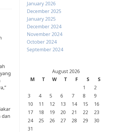
January 2026
December 2025
January 2025
December 2024
November 2024
n
October 2024
September 2024
lah
August 2026
 yang
M
T
W
T
F
S
S
n
a,”
1
2
3
4
5
6
7
8
9
10
11
12
13
14
15
16
Bakar
17
18
19
20
21
22
23
h dan
24
25
26
27
28
29
30
31