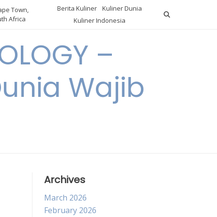
Berita Kuliner
Kuliner Dunia
pe Town,
th Africa
Kuliner Indonesia
OLOGY –
Dunia Wajib
Archives
March 2026
February 2026