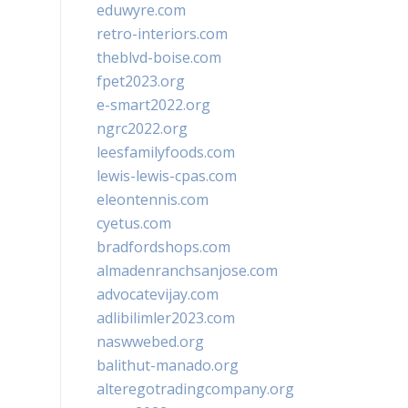
eduwyre.com
retro-interiors.com
theblvd-boise.com
fpet2023.org
e-smart2022.org
ngrc2022.org
leesfamilyfoods.com
lewis-lewis-cpas.com
eleontennis.com
cyetus.com
bradfordshops.com
almadenranchsanjose.com
advocatevijay.com
adlibilimler2023.com
naswwebed.org
balithut-manado.org
alteregotradingcompany.org