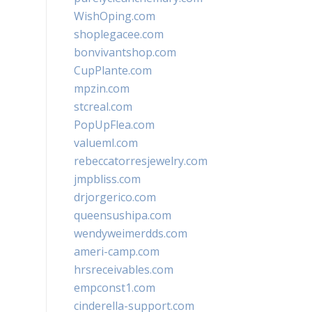
WishOping.com
shoplegacee.com
bonvivantshop.com
CupPlante.com
mpzin.com
stcreal.com
PopUpFlea.com
valueml.com
rebeccatorresjewelry.com
jmpbliss.com
drjorgerico.com
queensushipa.com
wendyweimerdds.com
ameri-camp.com
hrsreceivables.com
empconst1.com
cinderella-support.com