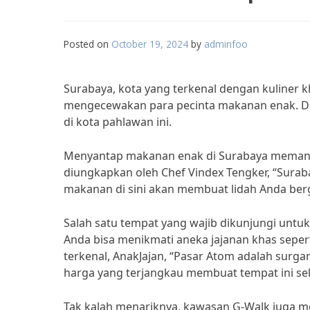
Posted on
October 19, 2024
by
adminfoo
Surabaya, kota yang terkenal dengan kuliner 
mengecewakan para pecinta makanan enak. Dari
di kota pahlawan ini.
Menyantap makanan enak di Surabaya memang 
diungkapkan oleh Chef Vindex Tengker, “Suraba
makanan di sini akan membuat lidah Anda ber
Salah satu tempat yang wajib dikunjungi untuk
Anda bisa menikmati aneka jajanan khas seper
terkenal, AnakJajan, “Pasar Atom adalah surg
harga yang terjangkau membuat tempat ini se
Tak kalah menariknya, kawasan G-Walk juga men