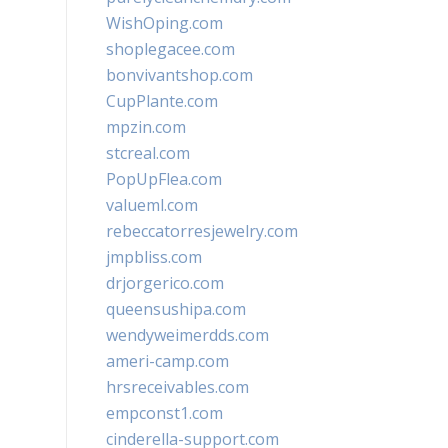
WishOping.com
shoplegacee.com
bonvivantshop.com
CupPlante.com
mpzin.com
stcreal.com
PopUpFlea.com
valueml.com
rebeccatorresjewelry.com
jmpbliss.com
drjorgerico.com
queensushipa.com
wendyweimerdds.com
ameri-camp.com
hrsreceivables.com
empconst1.com
cinderella-support.com