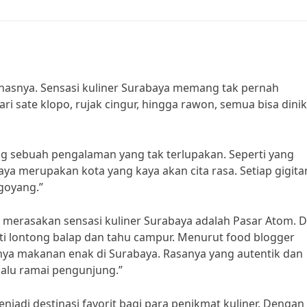
khasnya. Sensasi kuliner Surabaya memang tak pernah
 sate klopo, rujak cingur, hingga rawon, semua bisa dini
sebuah pengalaman yang tak terlupakan. Seperti yang
ya merupakan kota yang kaya akan cita rasa. Setiap gigita
goyang.”
 merasakan sensasi kuliner Surabaya adalah Pasar Atom. Di 
ti lontong balap dan tahu campur. Menurut food blogger
anya makanan enak di Surabaya. Rasanya yang autentik dan
lalu ramai pengunjung.”
jadi destinasi favorit bagi para penikmat kuliner. Dengan