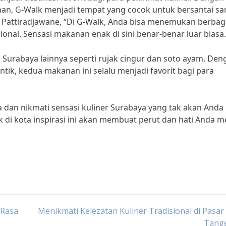
an, G-Walk menjadi tempat yang cocok untuk bersantai sa
Pattiradjawane, “Di G-Walk, Anda bisa menemukan berbag
ional. Sensasi makanan enak di sini benar-benar luar biasa.
s Surabaya lainnya seperti rujak cingur dan soto ayam. Den
tik, kedua makanan ini selalu menjadi favorit bagi para
a dan nikmati sensasi kuliner Surabaya yang tak akan Anda
 di kota inspirasi ini akan membuat perut dan hati Anda m
 Rasa
Menikmati Kelezatan Kuliner Tradisional di Pasa
Tang