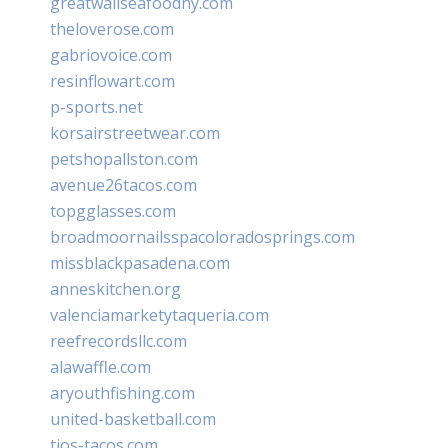
greatwallseafoodny.com
theloverose.com
gabriovoice.com
resinflowart.com
p-sports.net
korsairstreetwear.com
petshopallston.com
avenue26tacos.com
topgglasses.com
broadmoornailsspacoloradosprings.com
missblackpasadena.com
anneskitchen.org
valenciamarketytaqueria.com
reefrecordsllc.com
alawaffle.com
aryouthfishing.com
united-basketball.com
tios-tacos.com