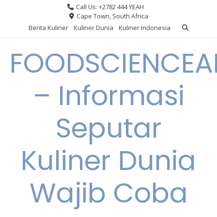
Skip
Call Us: +2782 444 YEAH
to
Cape Town, South Africa
content
Berita Kuliner
Kuliner Dunia
Kuliner Indonesia
FOODSCIENCE
– Informasi
Seputar
Kuliner Dunia
Wajib Coba