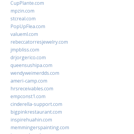
CupPlante.com
mpzin.com
stcreal.com
PopUpFlea.com
valueml.com
rebeccatorresjewelry.com
jmpbliss.com
drjorgerico.com
queensushipa.com
wendyweimerdds.com
ameri-camp.com
hrsreceivables.com
empconst1.com
cinderella-support.com
bigpinkrestaurant.com
inspirehuahin.com
memmingerspainting.com