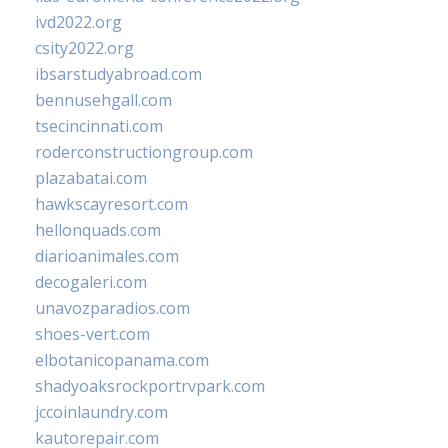
ivd2022.org
csity2022.org
ibsarstudyabroad.com
bennusehgall.com
tsecincinnati.com
roderconstructiongroup.com
plazabatai.com
hawkscayresort.com
hellonquads.com
diarioanimales.com
decogaleri.com
unavozparadios.com
shoes-vert.com
elbotanicopanama.com
shadyoaksrockportrvpark.com
jccoinlaundry.com
kautorepair.com