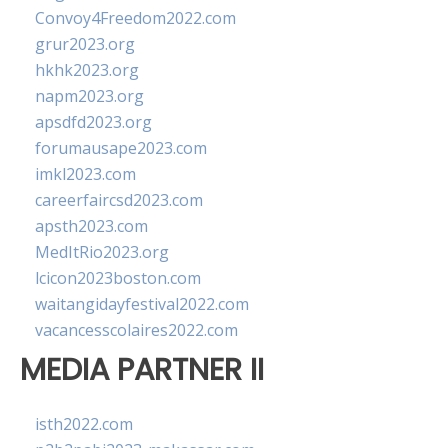
Convoy4Freedom2022.com
grur2023.org
hkhk2023.org
napm2023.org
apsdfd2023.org
forumausape2023.com
imkl2023.com
careerfaircsd2023.com
apsth2023.com
MedItRio2023.org
lcicon2023boston.com
waitangidayfestival2022.com
vacancesscolaires2022.com
MEDIA PARTNER II
isth2022.com