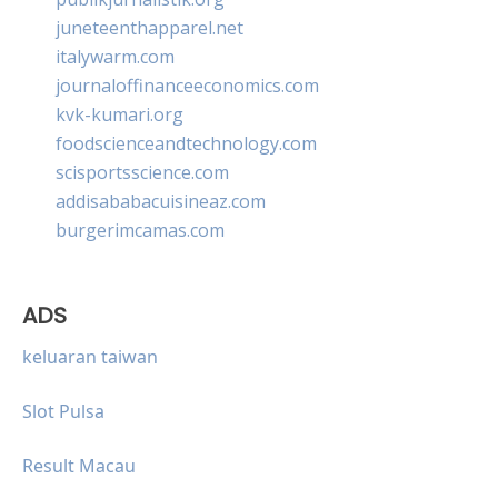
juneteenthapparel.net
italywarm.com
journaloffinanceeconomics.com
kvk-kumari.org
foodscienceandtechnology.com
scisportsscience.com
addisababacuisineaz.com
burgerimcamas.com
ADS
keluaran taiwan
Slot Pulsa
Result Macau