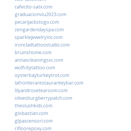
cafecito-satx.com
graduacionviu2023.com
pecanjackstogo.com
zengardendayspa.com
sparklejewelryinc.com
ironcladtattoostudio.com
bruinshome.com
annascleaningsvc.com
wolfcitytattoo.com
oysterbayturkeytrot.com
lafronterarestauranteybar.com
lilyandrosetearoom.com
olivesburgberrypatch.com
theslushkids.com
giobastian.com
glpascensori.com
rifloorepoxy.com