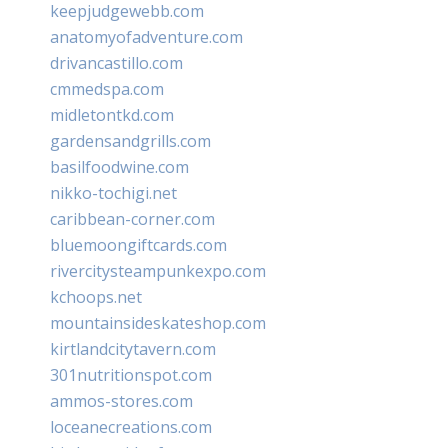
keepjudgewebb.com
anatomyofadventure.com
drivancastillo.com
cmmedspa.com
midletontkd.com
gardensandgrills.com
basilfoodwine.com
nikko-tochigi.net
caribbean-corner.com
bluemoongiftcards.com
rivercitysteampunkexpo.com
kchoops.net
mountainsideskateshop.com
kirtlandcitytavern.com
301nutritionspot.com
ammos-stores.com
loceanecreations.com