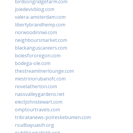
birdsongridgefarm.com
joiedevivblog.com
valera-amsterdam.com
libertybrandhemp.com
norwoodinnwi.com
neighboursmarket.com
blackanguscareers.com
bolesfororegon.com
bodega-ole.com
thestreamlinerlounge.com
mestrinorubanofc.com
novelatherton.com
nassvalleygardens.net
electjohnstewart.com
omptourtravels.com
tribratanews-polreskebumen.com
rsudbayuasih.org
publikjurnalistik.org