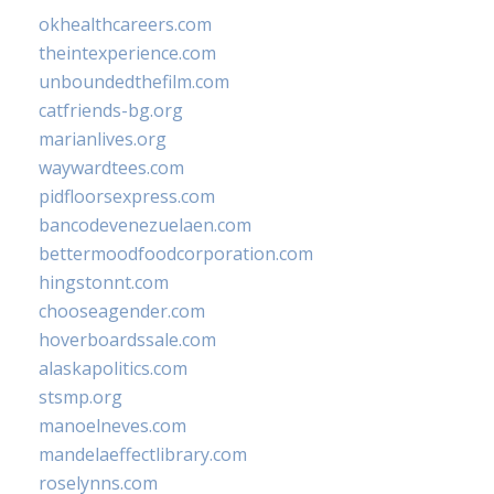
okhealthcareers.com
theintexperience.com
unboundedthefilm.com
catfriends-bg.org
marianlives.org
waywardtees.com
pidfloorsexpress.com
bancodevenezuelaen.com
bettermoodfoodcorporation.com
hingstonnt.com
chooseagender.com
hoverboardssale.com
alaskapolitics.com
stsmp.org
manoelneves.com
mandelaeffectlibrary.com
roselynns.com