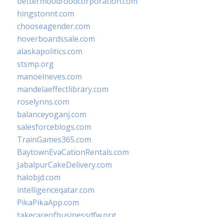
bettermoodfoodcorporation.com
hingstonnt.com
chooseagender.com
hoverboardssale.com
alaskapolitics.com
stsmp.org
manoelneves.com
mandelaeffectlibrary.com
roselynns.com
balanceyoganj.com
salesforceblogs.com
TrainGames365.com
BaytownEvaCationRentals.com
JabalpurCakeDelivery.com
halobjd.com
intelligenceqatar.com
PikaPikaApp.com
takecareofbusinessdfw.org