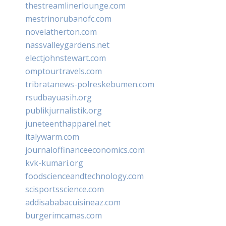
thestreamlinerlounge.com
mestrinorubanofc.com
novelatherton.com
nassvalleygardens.net
electjohnstewart.com
omptourtravels.com
tribratanews-polreskebumen.com
rsudbayuasih.org
publikjurnalistik.org
juneteenthapparel.net
italywarm.com
journaloffinanceeconomics.com
kvk-kumari.org
foodscienceandtechnology.com
scisportsscience.com
addisababacuisineaz.com
burgerimcamas.com