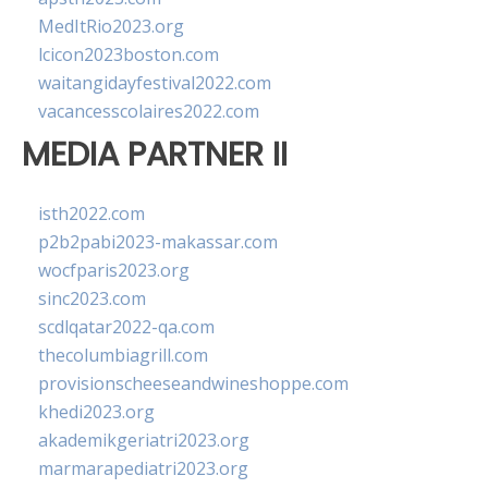
MedItRio2023.org
lcicon2023boston.com
waitangidayfestival2022.com
vacancesscolaires2022.com
MEDIA PARTNER II
isth2022.com
p2b2pabi2023-makassar.com
wocfparis2023.org
sinc2023.com
scdlqatar2022-qa.com
thecolumbiagrill.com
provisionscheeseandwineshoppe.com
khedi2023.org
akademikgeriatri2023.org
marmarapediatri2023.org