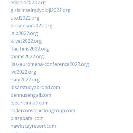
emchie2023.org
girisimselradyoloji2022.org
utcd2022.org
biosensor2022.org
ialp2022.org
klivet2022.org
ifac-hms2022.org
taoms2022.org
iias-euromena-conference2022.org
ivd2022.org
csity2022.org
ibsarstudyabroad.com
bennusehgall.com
tsecincinnati.com
roderconstructiongroup.com
plazabatai.com
hawkscayresort.com