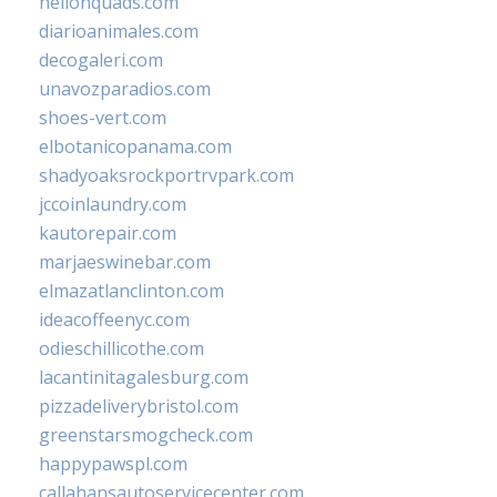
hellonquads.com
diarioanimales.com
decogaleri.com
unavozparadios.com
shoes-vert.com
elbotanicopanama.com
shadyoaksrockportrvpark.com
jccoinlaundry.com
kautorepair.com
marjaeswinebar.com
elmazatlanclinton.com
ideacoffeenyc.com
odieschillicothe.com
lacantinitagalesburg.com
pizzadeliverybristol.com
greenstarsmogcheck.com
happypawspl.com
callahansautoservicecenter.com