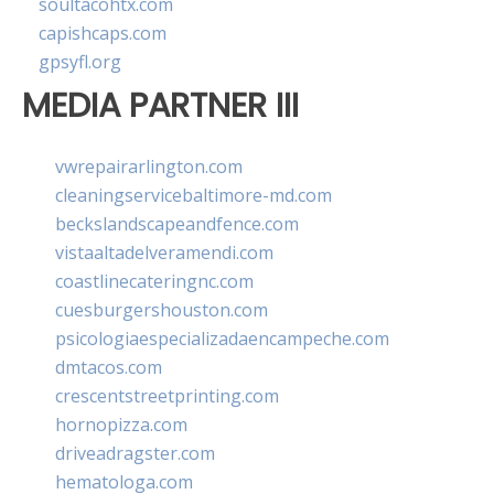
soultacohtx.com
capishcaps.com
gpsyfl.org
MEDIA PARTNER III
vwrepairarlington.com
cleaningservicebaltimore-md.com
beckslandscapeandfence.com
vistaaltadelveramendi.com
coastlinecateringnc.com
cuesburgershouston.com
psicologiaespecializadaencampeche.com
dmtacos.com
crescentstreetprinting.com
hornopizza.com
driveadragster.com
hematologa.com