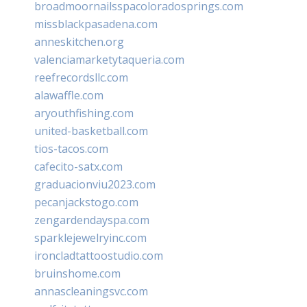
broadmoornailsspacoloradosprings.com
missblackpasadena.com
anneskitchen.org
valenciamarketytaqueria.com
reefrecordsllc.com
alawaffle.com
aryouthfishing.com
united-basketball.com
tios-tacos.com
cafecito-satx.com
graduacionviu2023.com
pecanjackstogo.com
zengardendayspa.com
sparklejewelryinc.com
ironcladtattoostudio.com
bruinshome.com
annascleaningsvc.com