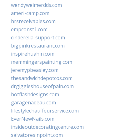
wendyweimerdds.com
ameri-camp.com
hrsreceivables.com
empconst1.com
cinderella-support.com
bigpinkrestaurant.com
inspirehuahin.com
memmingerspainting.com
jeremypbeasley.com
thesandwichdepotcos.com
drgiggleshouseofpain.com
hotflashdesigns.com
garagenadeau.com
lifestylechauffeurservice.com
EverNewNails.com
insideoutdecoratingcentre.com
salvatoresinpoint.com