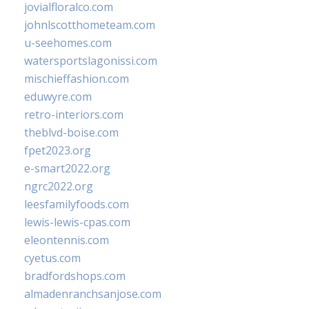
jovialfloralco.com
johnlscotthometeam.com
u-seehomes.com
watersportslagonissi.com
mischieffashion.com
eduwyre.com
retro-interiors.com
theblvd-boise.com
fpet2023.org
e-smart2022.org
ngrc2022.org
leesfamilyfoods.com
lewis-lewis-cpas.com
eleontennis.com
cyetus.com
bradfordshops.com
almadenranchsanjose.com