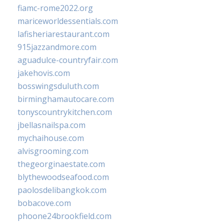
fiamc-rome2022.org
mariceworldessentials.com
lafisheriarestaurant.com
915jazzandmore.com
aguadulce-countryfair.com
jakehovis.com
bosswingsduluth.com
birminghamautocare.com
tonyscountrykitchen.com
jbellasnailspa.com
mychaihouse.com
alvisgrooming.com
thegeorginaestate.com
blythewoodseafood.com
paolosdelibangkok.com
bobacove.com
phoone24brookfield.com