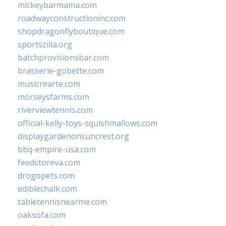
mickeybarmama.com
roadwayconstructioninc.com
shopdragonflyboutique.com
sportszilla.org
batchprovisionsbar.com
brasserie-gobette.com
musicrearte.com
morseysfarms.com
riverviewtennis.com
official-kelly-toys-squishmallows.com
displaygardenonsuncrest.org
bbq-empire-usa.com
feedstoreva.com
drogopets.com
ediblechalk.com
tabletennisnearme.com
oaksofa.com