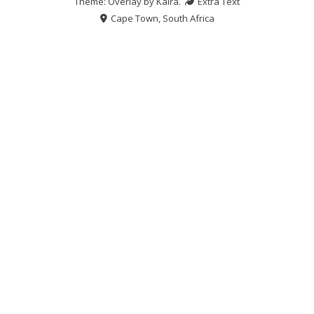
Theme: Overlay by
Kaira
.
Extra Text
Cape Town, South Africa