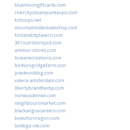
bluemoongiftcards.com
rivercitysteampunkexpo.com
kchoops.net
mountainsideskateshop.com
kirtlandcitytavern.com
301nutritionspot.com
ammos-stores.com
loceanecreations.com
birdsongridgefarm.com
joiedevivblog.com
valera-amsterdam.com
libertybrandhemp.com
norwoodinnwi.com
neighboursmarket.com
blackanguscareers.com
bolesfororegon.com
bodega-ole.com