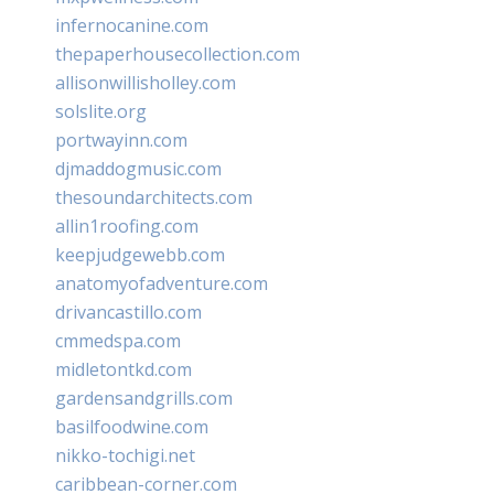
infernocanine.com
thepaperhousecollection.com
allisonwillisholley.com
solslite.org
portwayinn.com
djmaddogmusic.com
thesoundarchitects.com
allin1roofing.com
keepjudgewebb.com
anatomyofadventure.com
drivancastillo.com
cmmedspa.com
midletontkd.com
gardensandgrills.com
basilfoodwine.com
nikko-tochigi.net
caribbean-corner.com