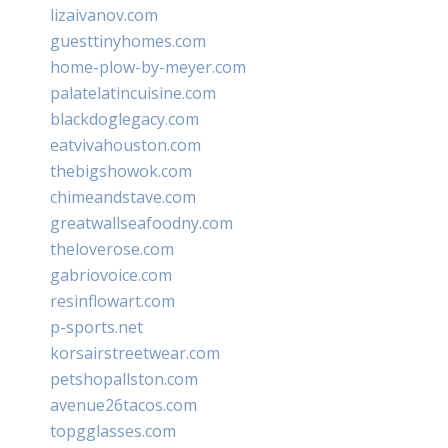
lizaivanov.com
guesttinyhomes.com
home-plow-by-meyer.com
palatelatincuisine.com
blackdoglegacy.com
eatvivahouston.com
thebigshowok.com
chimeandstave.com
greatwallseafoodny.com
theloverose.com
gabriovoice.com
resinflowart.com
p-sports.net
korsairstreetwear.com
petshopallston.com
avenue26tacos.com
topgglasses.com