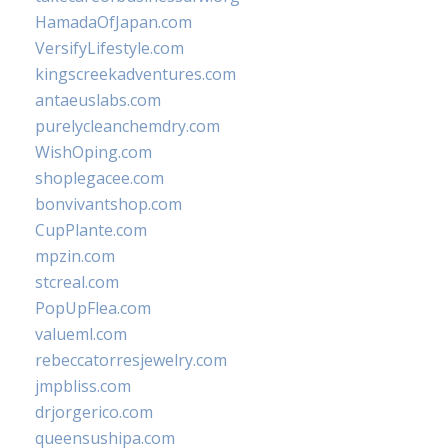
HamadaOfJapan.com
VersifyLifestyle.com
kingscreekadventures.com
antaeuslabs.com
purelycleanchemdry.com
WishOping.com
shoplegacee.com
bonvivantshop.com
CupPlante.com
mpzin.com
stcreal.com
PopUpFlea.com
valueml.com
rebeccatorresjewelry.com
jmpbliss.com
drjorgerico.com
queensushipa.com