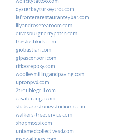
wolfcitytattoo.com
oysterbayturkeytrot.com
lafronterarestauranteybar.com
lilyandrosetearoom.com
olivesburgberrypatch.com
theslushkids.com
giobastian.com
glpascensori.com
rifloorepoxy.com
woolleymillingandpaving.com
uptonpvd.com
2troublegrill.com
casateranga.com
sticksandstonesstudiooh.com
walkers-treeservice.com
shopmossi.com
untamedcollectivesd.com
mxpwellness.com