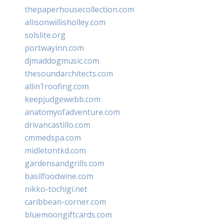
thepaperhousecollection.com
allisonwillisholley.com
solslite.org
portwayinn.com
djmaddogmusic.com
thesoundarchitects.com
allin1roofing.com
keepjudgewebb.com
anatomyofadventure.com
drivancastillo.com
cmmedspa.com
midletontkd.com
gardensandgrills.com
basilfoodwine.com
nikko-tochigi.net
caribbean-corner.com
bluemoongiftcards.com