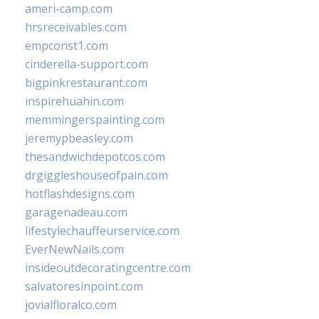
ameri-camp.com
hrsreceivables.com
empconst1.com
cinderella-support.com
bigpinkrestaurant.com
inspirehuahin.com
memmingerspainting.com
jeremypbeasley.com
thesandwichdepotcos.com
drgiggleshouseofpain.com
hotflashdesigns.com
garagenadeau.com
lifestylechauffeurservice.com
EverNewNails.com
insideoutdecoratingcentre.com
salvatoresinpoint.com
jovialfloralco.com