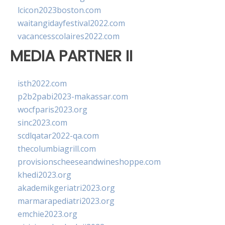
lcicon2023boston.com
waitangidayfestival2022.com
vacancesscolaires2022.com
MEDIA PARTNER II
isth2022.com
p2b2pabi2023-makassar.com
wocfparis2023.org
sinc2023.com
scdlqatar2022-qa.com
thecolumbiagrill.com
provisionscheeseandwineshoppe.com
khedi2023.org
akademikgeriatri2023.org
marmarapediatri2023.org
emchie2023.org