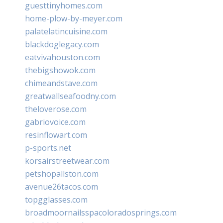
guesttinyhomes.com
home-plow-by-meyer.com
palatelatincuisine.com
blackdoglegacy.com
eatvivahouston.com
thebigshowok.com
chimeandstave.com
greatwallseafoodny.com
theloverose.com
gabriovoice.com
resinflowart.com
p-sports.net
korsairstreetwear.com
petshopallston.com
avenue26tacos.com
topgglasses.com
broadmoornailsspacoloradosprings.com