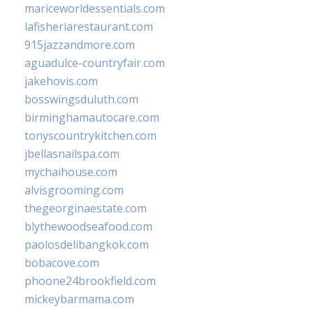
mariceworldessentials.com
lafisheriarestaurant.com
915jazzandmore.com
aguadulce-countryfair.com
jakehovis.com
bosswingsduluth.com
birminghamautocare.com
tonyscountrykitchen.com
jbellasnailspa.com
mychaihouse.com
alvisgrooming.com
thegeorginaestate.com
blythewoodseafood.com
paolosdelibangkok.com
bobacove.com
phoone24brookfield.com
mickeybarmama.com