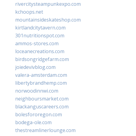
rivercitysteampunkexpo.com
kchoops.net
mountainsideskateshop.com
kirtlandcitytavern.com
301nutritionspot.com
ammos-stores.com
loceanecreations.com
birdsongridgefarm.com
joiedevivblog.com
valera-amsterdam.com
libertybrandhemp.com
norwoodinnwi.com
neighboursmarket.com
blackanguscareers.com
bolesfororegon.com
bodega-ole.com
thestreamlinerlounge.com