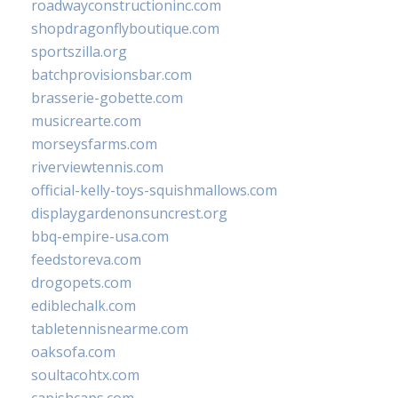
roadwayconstructioninc.com
shopdragonflyboutique.com
sportszilla.org
batchprovisionsbar.com
brasserie-gobette.com
musicrearte.com
morseysfarms.com
riverviewtennis.com
official-kelly-toys-squishmallows.com
displaygardenonsuncrest.org
bbq-empire-usa.com
feedstoreva.com
drogopets.com
ediblechalk.com
tabletennisnearme.com
oaksofa.com
soultacohtx.com