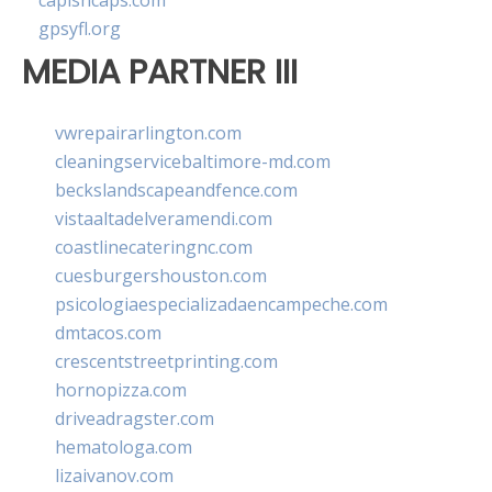
capishcaps.com
gpsyfl.org
MEDIA PARTNER III
vwrepairarlington.com
cleaningservicebaltimore-md.com
beckslandscapeandfence.com
vistaaltadelveramendi.com
coastlinecateringnc.com
cuesburgershouston.com
psicologiaespecializadaencampeche.com
dmtacos.com
crescentstreetprinting.com
hornopizza.com
driveadragster.com
hematologa.com
lizaivanov.com