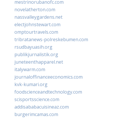
mestrinorubanofc.com
novelatherton.com
nassvalleygardens.net
electjohnstewart.com
omptourtravels.com
tribratanews-polreskebumen.com
rsudbayuasih.org
publikjurnalistik.org
juneteenthapparel.net
italywarm.com
journaloffinanceeconomics.com
kvk-kumari.org
foodscienceandtechnology.com
scisportsscience.com
addisababacuisineaz.com
burgerimcamas.com