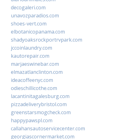
decogaleri.com
unavozparadios.com
shoes-vert.com
elbotanicopanama.com
shadyoaksrockportrvpark.com
jccoinlaundry.com
kautorepair.com
marjaeswinebar.com
elmazatlanclinton.com
ideacoffeenyc.com
odieschillicothe.com
lacantinitagalesburg.com
pizzadeliverybristol.com
greenstarsmogcheck.com
happypawspl.com
callahansautoservicecenter.com
georgiascornermarket.com