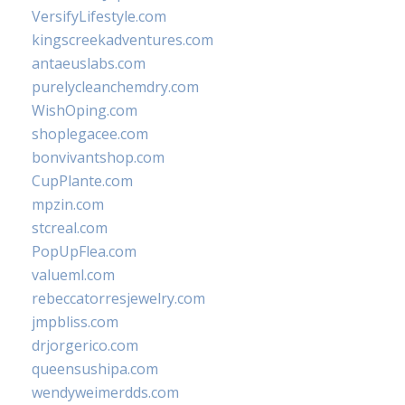
VersifyLifestyle.com
kingscreekadventures.com
antaeuslabs.com
purelycleanchemdry.com
WishOping.com
shoplegacee.com
bonvivantshop.com
CupPlante.com
mpzin.com
stcreal.com
PopUpFlea.com
valueml.com
rebeccatorresjewelry.com
jmpbliss.com
drjorgerico.com
queensushipa.com
wendyweimerdds.com