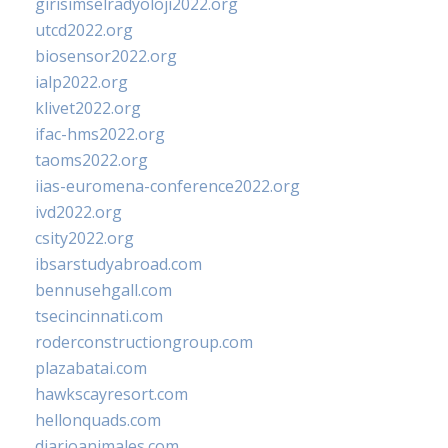
girisimselradyoloji2022.org
utcd2022.org
biosensor2022.org
ialp2022.org
klivet2022.org
ifac-hms2022.org
taoms2022.org
iias-euromena-conference2022.org
ivd2022.org
csity2022.org
ibsarstudyabroad.com
bennusehgall.com
tsecincinnati.com
roderconstructiongroup.com
plazabatai.com
hawkscayresort.com
hellonquads.com
diarioanimales.com