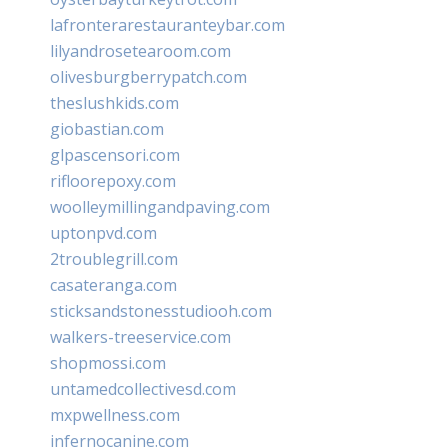
lafronterarestauranteybar.com
lilyandrosetearoom.com
olivesburgberrypatch.com
theslushkids.com
giobastian.com
glpascensori.com
rifloorepoxy.com
woolleymillingandpaving.com
uptonpvd.com
2troublegrill.com
casateranga.com
sticksandstonesstudiooh.com
walkers-treeservice.com
shopmossi.com
untamedcollectivesd.com
mxpwellness.com
infernocanine.com