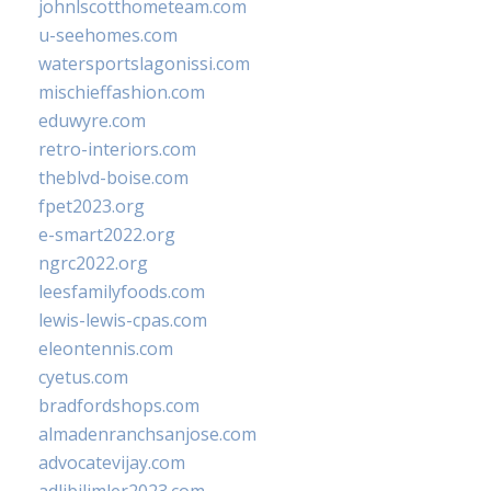
johnlscotthometeam.com
u-seehomes.com
watersportslagonissi.com
mischieffashion.com
eduwyre.com
retro-interiors.com
theblvd-boise.com
fpet2023.org
e-smart2022.org
ngrc2022.org
leesfamilyfoods.com
lewis-lewis-cpas.com
eleontennis.com
cyetus.com
bradfordshops.com
almadenranchsanjose.com
advocatevijay.com