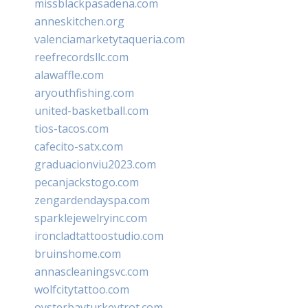
missblackpasadena.com
anneskitchen.org
valenciamarketytaqueria.com
reefrecordsllc.com
alawaffle.com
aryouthfishing.com
united-basketball.com
tios-tacos.com
cafecito-satx.com
graduacionviu2023.com
pecanjackstogo.com
zengardendayspa.com
sparklejewelryinc.com
ironcladtattoostudio.com
bruinshome.com
annascleaningsvc.com
wolfcitytattoo.com
oysterbayturkeytrot.com