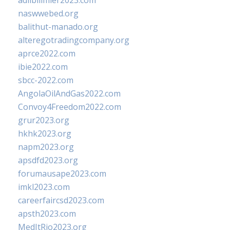
adlibilimler2023.com
naswwebed.org
balithut-manado.org
alteregotradingcompany.org
aprce2022.com
ibie2022.com
sbcc-2022.com
AngolaOilAndGas2022.com
Convoy4Freedom2022.com
grur2023.org
hkhk2023.org
napm2023.org
apsdfd2023.org
forumausape2023.com
imkl2023.com
careerfaircsd2023.com
apsth2023.com
MedItRio2023.org