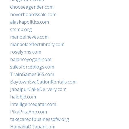
chooseagender.com
hoverboardssale.com
alaskapolitics.com
stsmp.org
manoelneves.com
mandelaeffectlibrary.com
roselynns.com
balanceyoganj.com
salesforceblogs.com
TrainGames365.com
BaytownEvaCationRentals.com
JabalpurCakeDelivery.com
halobjd.com
intelligenceqatar.com
PikaPikaApp.com
takecareofbusinessdfw.org
HamadaOfJapan.com