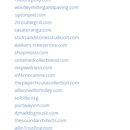
woolleymillingandpaving.com
uptonpvd.com
2troublegrill.com
casateranga.com
sticksandstonesstudiooh.com
walkers-treeservice.com
shopmossi.com
untamedcollectivesd.com
mxpwellness.com
infernocanine.com
thepaperhousecollection.com
allisonwillisholley.com
solslite.org
portwayinn.com
djmaddogmusic.com
thesoundarchitects.com
allin1roofing.com