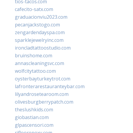
tios-tacos.com
cafecito-satx.com
graduacionviu2023.com
pecanjackstogo.com
zengardendayspa.com
sparklejewelryinc.com
ironcladtattoostudio.com
bruinshome.com
annascleaningsvc.com
wolfcitytattoo.com
oysterbayturkeytrot.com
lafronterarestauranteybar.com
lilyandrosetearoom.com
olivesburgberrypatch.com
theslushkids.com
giobastian.com
glpascensori.com
rifloorepoxy.com