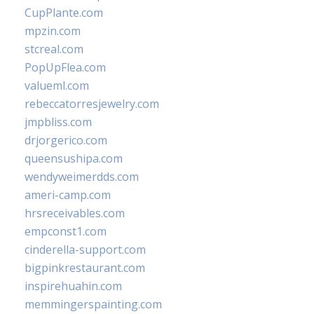
CupPlante.com
mpzin.com
stcreal.com
PopUpFlea.com
valueml.com
rebeccatorresjewelry.com
jmpbliss.com
drjorgerico.com
queensushipa.com
wendyweimerdds.com
ameri-camp.com
hrsreceivables.com
empconst1.com
cinderella-support.com
bigpinkrestaurant.com
inspirehuahin.com
memmingerspainting.com