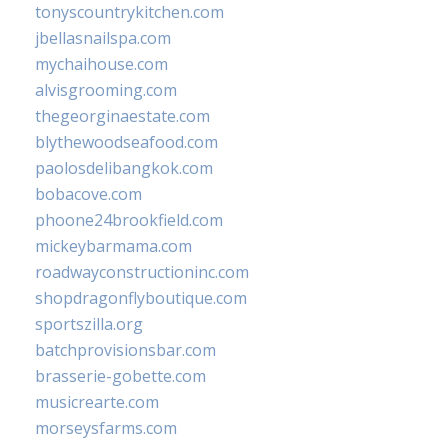
tonyscountrykitchen.com
jbellasnailspa.com
mychaihouse.com
alvisgrooming.com
thegeorginaestate.com
blythewoodseafood.com
paolosdelibangkok.com
bobacove.com
phoone24brookfield.com
mickeybarmama.com
roadwayconstructioninc.com
shopdragonflyboutique.com
sportszilla.org
batchprovisionsbar.com
brasserie-gobette.com
musicrearte.com
morseysfarms.com