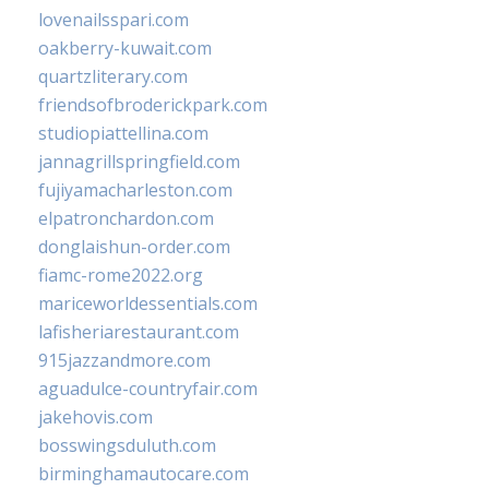
lovenailsspari.com
oakberry-kuwait.com
quartzliterary.com
friendsofbroderickpark.com
studiopiattellina.com
jannagrillspringfield.com
fujiyamacharleston.com
elpatronchardon.com
donglaishun-order.com
fiamc-rome2022.org
mariceworldessentials.com
lafisheriarestaurant.com
915jazzandmore.com
aguadulce-countryfair.com
jakehovis.com
bosswingsduluth.com
birminghamautocare.com