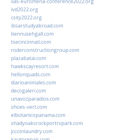
iias-euromena-conference2022.org
ivd2022.org
csity2022.org
ibsarstudyabroad.com
bennusehgall.com
tsecincinnati.com
roderconstructiongroup.com
plazabatai.com
hawkscayresort.com
hellonquads.com
diarioanimales.com
decogaleri.com
unavozparadios.com
shoes-vert.com
elbotanicopanama.com
shadyoaksrockportrvpark.com
jccoinlaundry.com
kautorepair.com