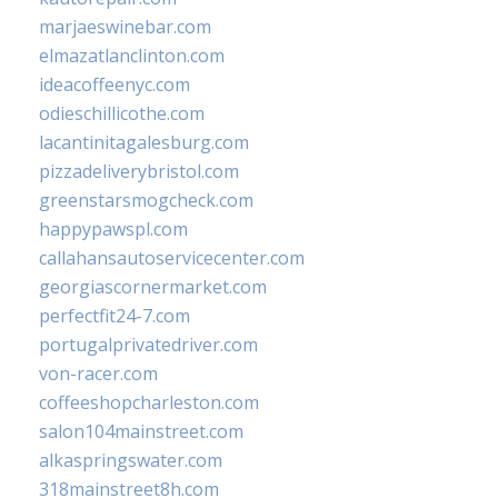
marjaeswinebar.com
elmazatlanclinton.com
ideacoffeenyc.com
odieschillicothe.com
lacantinitagalesburg.com
pizzadeliverybristol.com
greenstarsmogcheck.com
happypawspl.com
callahansautoservicecenter.com
georgiascornermarket.com
perfectfit24-7.com
portugalprivatedriver.com
von-racer.com
coffeeshopcharleston.com
salon104mainstreet.com
alkaspringswater.com
318mainstreet8h.com