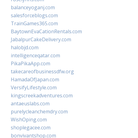
balanceyoganj.com
salesforceblogs.com
TrainGames365.com
BaytownEvaCationRentals.com
JabalpurCakeDelivery.com
halobjd.com
intelligenceqatar.com
PikaPikaApp.com
takecareofbusinessdfw.org
HamadaOfJapan.com
VersifyLifestyle.com
kingscreekadventures.com
antaeuslabs.com
purelycleanchemdry.com
WishOping.com
shoplegacee.com
bonvivantshop.com