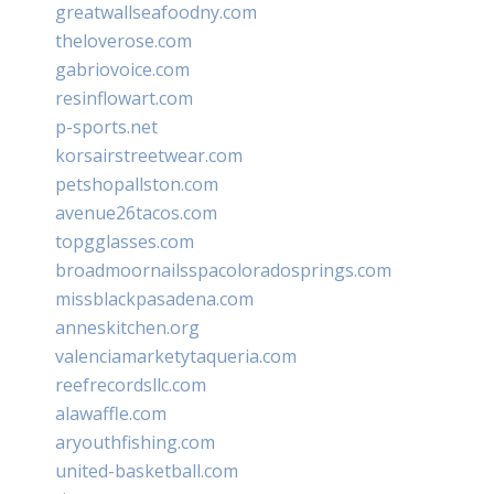
greatwallseafoodny.com
theloverose.com
gabriovoice.com
resinflowart.com
p-sports.net
korsairstreetwear.com
petshopallston.com
avenue26tacos.com
topgglasses.com
broadmoornailsspacoloradosprings.com
missblackpasadena.com
anneskitchen.org
valenciamarketytaqueria.com
reefrecordsllc.com
alawaffle.com
aryouthfishing.com
united-basketball.com