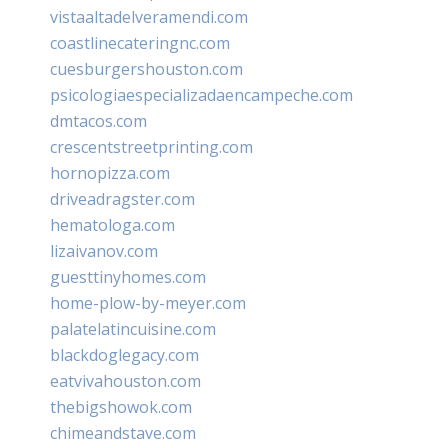
vistaaltadelveramendi.com
coastlinecateringnc.com
cuesburgershouston.com
psicologiaespecializadaencampeche.com
dmtacos.com
crescentstreetprinting.com
hornopizza.com
driveadragster.com
hematologa.com
lizaivanov.com
guesttinyhomes.com
home-plow-by-meyer.com
palatelatincuisine.com
blackdoglegacy.com
eatvivahouston.com
thebigshowok.com
chimeandstave.com