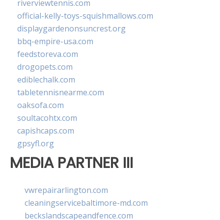
riverviewtennis.com
official-kelly-toys-squishmallows.com
displaygardenonsuncrest.org
bbq-empire-usa.com
feedstoreva.com
drogopets.com
ediblechalk.com
tabletennisnearme.com
oaksofa.com
soultacohtx.com
capishcaps.com
gpsyfl.org
MEDIA PARTNER III
vwrepairarlington.com
cleaningservicebaltimore-md.com
beckslandscapeandfence.com