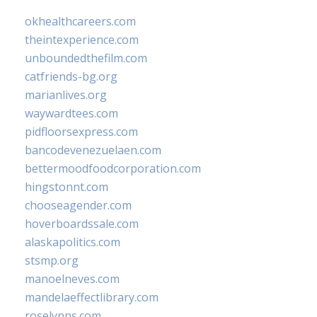
okhealthcareers.com
theintexperience.com
unboundedthefilm.com
catfriends-bg.org
marianlives.org
waywardtees.com
pidfloorsexpress.com
bancodevenezuelaen.com
bettermoodfoodcorporation.com
hingstonnt.com
chooseagender.com
hoverboardssale.com
alaskapolitics.com
stsmp.org
manoelneves.com
mandelaeffectlibrary.com
roselynns.com