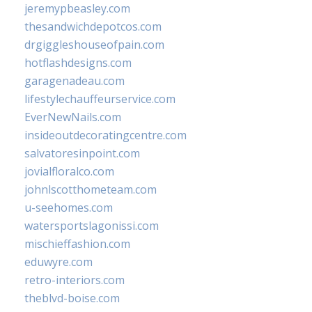
jeremypbeasley.com
thesandwichdepotcos.com
drgiggleshouseofpain.com
hotflashdesigns.com
garagenadeau.com
lifestylechauffeurservice.com
EverNewNails.com
insideoutdecoratingcentre.com
salvatoresinpoint.com
jovialfloralco.com
johnlscotthometeam.com
u-seehomes.com
watersportslagonissi.com
mischieffashion.com
eduwyre.com
retro-interiors.com
theblvd-boise.com