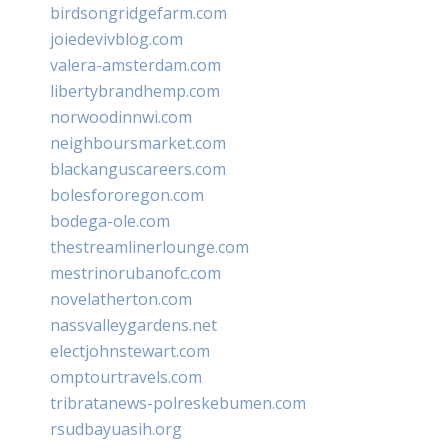
birdsongridgefarm.com
joiedevivblog.com
valera-amsterdam.com
libertybrandhemp.com
norwoodinnwi.com
neighboursmarket.com
blackanguscareers.com
bolesfororegon.com
bodega-ole.com
thestreamlinerlounge.com
mestrinorubanofc.com
novelatherton.com
nassvalleygardens.net
electjohnstewart.com
omptourtravels.com
tribratanews-polreskebumen.com
rsudbayuasih.org