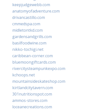
keepjudgewebb.com
anatomyofadventure.com
drivancastillo.com
cmmedspa.com
midletontkd.com
gardensandgrills.com
basilfoodwine.com
nikko-tochigi.net
caribbean-corner.com
bluemoongiftcards.com
rivercitysteampunkexpo.com
kchoops.net
mountainsideskateshop.com
kirtlandcitytavern.com
301nutritionspot.com
ammos-stores.com
loceanecreations.com