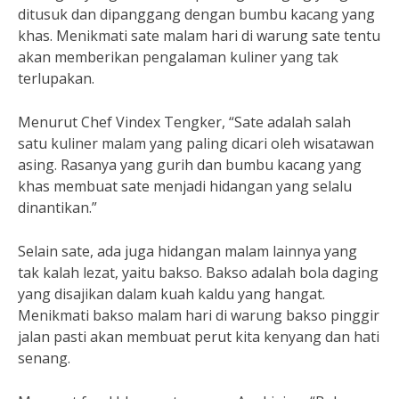
ditusuk dan dipanggang dengan bumbu kacang yang
khas. Menikmati sate malam hari di warung sate tentu
akan memberikan pengalaman kuliner yang tak
terlupakan.
Menurut Chef Vindex Tengker, “Sate adalah salah
satu kuliner malam yang paling dicari oleh wisatawan
asing. Rasanya yang gurih dan bumbu kacang yang
khas membuat sate menjadi hidangan yang selalu
dinantikan.”
Selain sate, ada juga hidangan malam lainnya yang
tak kalah lezat, yaitu bakso. Bakso adalah bola daging
yang disajikan dalam kuah kaldu yang hangat.
Menikmati bakso malam hari di warung bakso pinggir
jalan pasti akan membuat perut kita kenyang dan hati
senang.