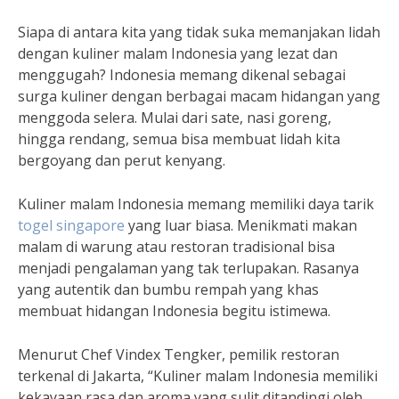
Siapa di antara kita yang tidak suka memanjakan lidah
dengan kuliner malam Indonesia yang lezat dan
menggugah? Indonesia memang dikenal sebagai
surga kuliner dengan berbagai macam hidangan yang
menggoda selera. Mulai dari sate, nasi goreng,
hingga rendang, semua bisa membuat lidah kita
bergoyang dan perut kenyang.
Kuliner malam Indonesia memang memiliki daya tarik
togel singapore
yang luar biasa. Menikmati makan
malam di warung atau restoran tradisional bisa
menjadi pengalaman yang tak terlupakan. Rasanya
yang autentik dan bumbu rempah yang khas
membuat hidangan Indonesia begitu istimewa.
Menurut Chef Vindex Tengker, pemilik restoran
terkenal di Jakarta, “Kuliner malam Indonesia memiliki
kekayaan rasa dan aroma yang sulit ditandingi oleh