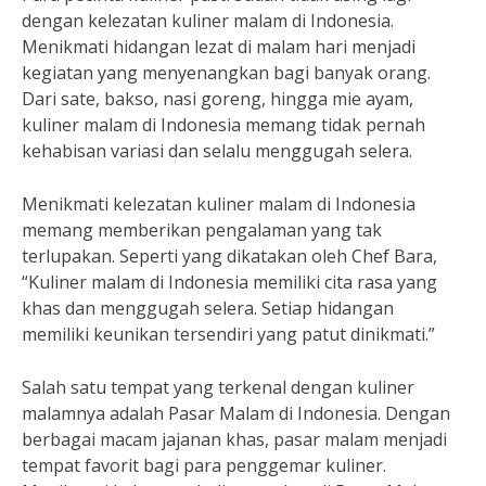
dengan kelezatan kuliner malam di Indonesia.
Menikmati hidangan lezat di malam hari menjadi
kegiatan yang menyenangkan bagi banyak orang.
Dari sate, bakso, nasi goreng, hingga mie ayam,
kuliner malam di Indonesia memang tidak pernah
kehabisan variasi dan selalu menggugah selera.
Menikmati kelezatan kuliner malam di Indonesia
memang memberikan pengalaman yang tak
terlupakan. Seperti yang dikatakan oleh Chef Bara,
“Kuliner malam di Indonesia memiliki cita rasa yang
khas dan menggugah selera. Setiap hidangan
memiliki keunikan tersendiri yang patut dinikmati.”
Salah satu tempat yang terkenal dengan kuliner
malamnya adalah Pasar Malam di Indonesia. Dengan
berbagai macam jajanan khas, pasar malam menjadi
tempat favorit bagi para penggemar kuliner.