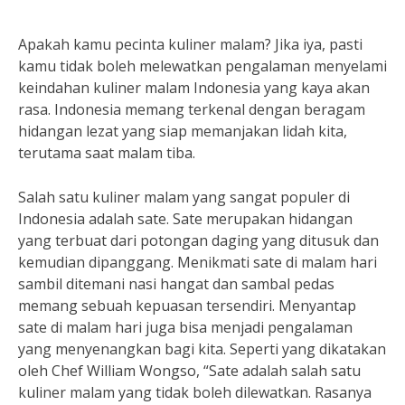
Apakah kamu pecinta kuliner malam? Jika iya, pasti
kamu tidak boleh melewatkan pengalaman menyelami
keindahan kuliner malam Indonesia yang kaya akan
rasa. Indonesia memang terkenal dengan beragam
hidangan lezat yang siap memanjakan lidah kita,
terutama saat malam tiba.
Salah satu kuliner malam yang sangat populer di
Indonesia adalah sate. Sate merupakan hidangan
yang terbuat dari potongan daging yang ditusuk dan
kemudian dipanggang. Menikmati sate di malam hari
sambil ditemani nasi hangat dan sambal pedas
memang sebuah kepuasan tersendiri. Menyantap
sate di malam hari juga bisa menjadi pengalaman
yang menyenangkan bagi kita. Seperti yang dikatakan
oleh Chef William Wongso, “Sate adalah salah satu
kuliner malam yang tidak boleh dilewatkan. Rasanya