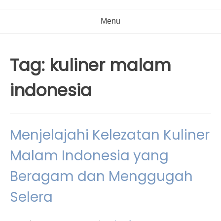
Menu
Tag:
kuliner malam
indonesia
Menjelajahi Kelezatan Kuliner
Malam Indonesia yang
Beragam dan Menggugah
Selera