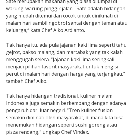
Sate merupakan makanan yang biasa dijumpai di
warung-warung pinggir jalan. “Sate adalah hidangan
yang mudah ditemui dan cocok untuk dinikmati di
malam hari sambil ngobrol santai dengan teman atau
keluarga,” kata Chef Aiko Ardianto.
Tak hanya itu, ada pula jajanan kaki lima seperti tahu
gejrot, bakso malang, dan martabak yang tak kalah
menggugah selera. “Jajanan kaki lima seringkali
menjadi pilihan favorit masyarakat untuk mengisi
perut di malam hari dengan harga yang terjangkau,”
tambah Chef Aiko.
Tak hanya hidangan tradisional, kuliner malam
Indonesia juga semakin berkembang dengan adanya
pengaruh dari luar negeri. “Tren kuliner fusion
semakin diminati oleh masyarakat, di mana kita bisa
menemukan hidangan seperti sushi goreng atau
pizza rendang,” ungkap Chef Vindex.