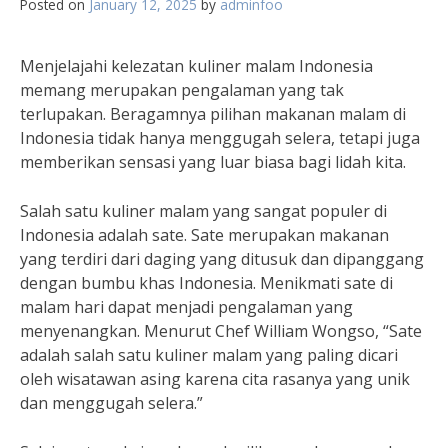
Posted on
January 12, 2025
by
adminfoo
Menjelajahi kelezatan kuliner malam Indonesia
memang merupakan pengalaman yang tak
terlupakan. Beragamnya pilihan makanan malam di
Indonesia tidak hanya menggugah selera, tetapi juga
memberikan sensasi yang luar biasa bagi lidah kita.
Salah satu kuliner malam yang sangat populer di
Indonesia adalah sate. Sate merupakan makanan
yang terdiri dari daging yang ditusuk dan dipanggang
dengan bumbu khas Indonesia. Menikmati sate di
malam hari dapat menjadi pengalaman yang
menyenangkan. Menurut Chef William Wongso, “Sate
adalah salah satu kuliner malam yang paling dicari
oleh wisatawan asing karena cita rasanya yang unik
dan menggugah selera.”