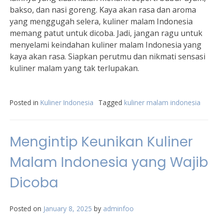
bakso, dan nasi goreng. Kaya akan rasa dan aroma
yang menggugah selera, kuliner malam Indonesia
memang patut untuk dicoba. Jadi, jangan ragu untuk
menyelami keindahan kuliner malam Indonesia yang
kaya akan rasa. Siapkan perutmu dan nikmati sensasi
kuliner malam yang tak terlupakan.
Posted in
Kuliner Indonesia
Tagged
kuliner malam indonesia
Mengintip Keunikan Kuliner
Malam Indonesia yang Wajib
Dicoba
Posted on
January 8, 2025
by
adminfoo