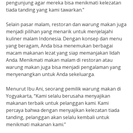
pengunjung agar mereka bisa menikmati kelezatan
tiada tanding yang kami tawarkan.”
Selain pasar malam, restoran dan warung makan juga
menjadi pilihan yang menarik untuk menjelajahi
kuliner malam Indonesia. Dengan konsep dan menu
yang beragam, Anda bisa menemukan berbagai
macam makanan lezat yang siap memanjakan lidah
Anda. Menikmati makan malam di restoran atau
warung makan juga bisa menjadi pengalaman yang
menyenangkan untuk Anda sekeluarga.
Menurut Ibu Ani, seorang pemilik warung makan di
Yogyakarta, “Kami selalu berusaha menyajikan
makanan terbaik untuk pelanggan kami. Kami
percaya bahwa dengan menyajikan kelezatan tiada
tanding, pelanggan akan selalu kembali untuk
menikmati makanan kami.”