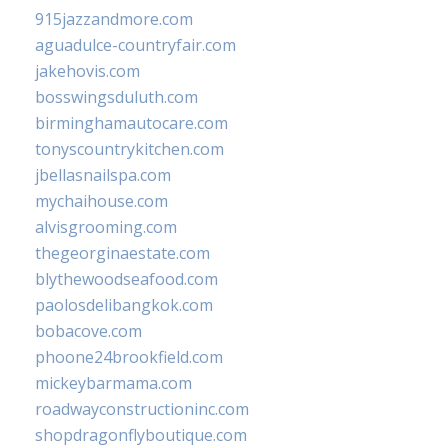
915jazzandmore.com
aguadulce-countryfair.com
jakehovis.com
bosswingsduluth.com
birminghamautocare.com
tonyscountrykitchen.com
jbellasnailspa.com
mychaihouse.com
alvisgrooming.com
thegeorginaestate.com
blythewoodseafood.com
paolosdelibangkok.com
bobacove.com
phoone24brookfield.com
mickeybarmama.com
roadwayconstructioninc.com
shopdragonflyboutique.com