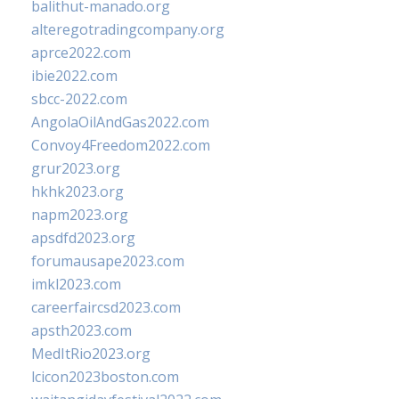
balithut-manado.org
alteregotradingcompany.org
aprce2022.com
ibie2022.com
sbcc-2022.com
AngolaOilAndGas2022.com
Convoy4Freedom2022.com
grur2023.org
hkhk2023.org
napm2023.org
apsdfd2023.org
forumausape2023.com
imkl2023.com
careerfaircsd2023.com
apsth2023.com
MedItRio2023.org
lcicon2023boston.com