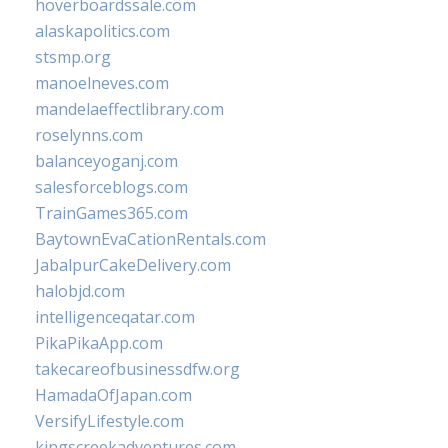
hoverboardssale.com
alaskapolitics.com
stsmp.org
manoelneves.com
mandelaeffectlibrary.com
roselynns.com
balanceyoganj.com
salesforceblogs.com
TrainGames365.com
BaytownEvaCationRentals.com
JabalpurCakeDelivery.com
halobjd.com
intelligenceqatar.com
PikaPikaApp.com
takecareofbusinessdfw.org
HamadaOfJapan.com
VersifyLifestyle.com
kingscreekadventures.com