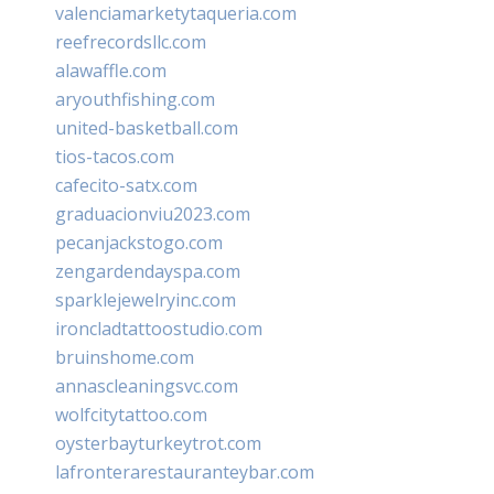
valenciamarketytaqueria.com
reefrecordsllc.com
alawaffle.com
aryouthfishing.com
united-basketball.com
tios-tacos.com
cafecito-satx.com
graduacionviu2023.com
pecanjackstogo.com
zengardendayspa.com
sparklejewelryinc.com
ironcladtattoostudio.com
bruinshome.com
annascleaningsvc.com
wolfcitytattoo.com
oysterbayturkeytrot.com
lafronterarestauranteybar.com