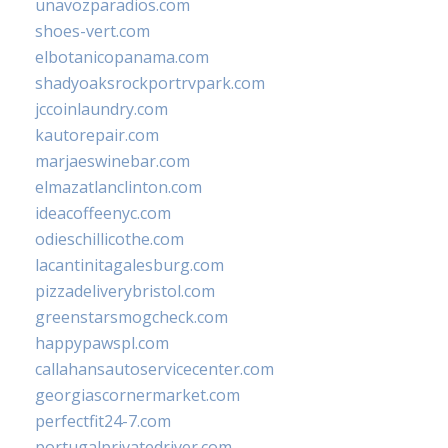
unavozparadios.com
shoes-vert.com
elbotanicopanama.com
shadyoaksrockportrvpark.com
jccoinlaundry.com
kautorepair.com
marjaeswinebar.com
elmazatlanclinton.com
ideacoffeenyc.com
odieschillicothe.com
lacantinitagalesburg.com
pizzadeliverybristol.com
greenstarsmogcheck.com
happypawspl.com
callahansautoservicecenter.com
georgiascornermarket.com
perfectfit24-7.com
portugalprivatedriver.com