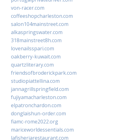
von-racer.com
coffeeshopcharleston.com
salon104mainstreet.com
alkaspringswater.com
318mainstreet8h.com
lovenailsspari.com
oakberry-kuwait.com
quartzliterary.com
friendsofbroderickpark.com
studiopiattellina.com
jannagrillspringfield.com
fujiyamacharleston.com
elpatronchardon.com
donglaishun-order.com
fiamc-rome2022.org
mariceworldessentials.com
lafisheriarestaurant.com