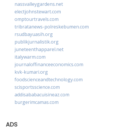
nassvalleygardens.net
electjohnstewart.com
omptourtravels.com
tribratanews-polreskebumen.com
rsudbayuasih.org
publikjurnalistik.org
juneteenthapparel.net
italywarm.com
journaloffinanceeconomics.com
kvk-kumari.org
foodscienceandtechnology.com
scisportsscience.com
addisababacuisineaz.com
burgerimcamas.com
ADS