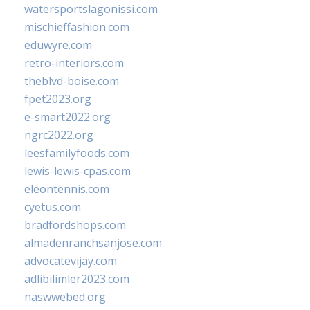
watersportslagonissi.com
mischieffashion.com
eduwyre.com
retro-interiors.com
theblvd-boise.com
fpet2023.org
e-smart2022.org
ngrc2022.org
leesfamilyfoods.com
lewis-lewis-cpas.com
eleontennis.com
cyetus.com
bradfordshops.com
almadenranchsanjose.com
advocatevijay.com
adlibilimler2023.com
naswwebed.org