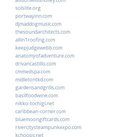
solslite.org
portwayinn.com
djmaddogmusic.com
thesoundarchitects.com
allin1roofing.com
keepjudgewebb.com
anatomyofadventure.com
drivancastillo.com
cmmedspa.com
midletontkd.com
gardensandgrills.com
basilfoodwine.com
nikko-tochigi.net
caribbean-corner.com
bluemoongiftcards.com
rivercitysteampunkexpo.com
kchoops.net