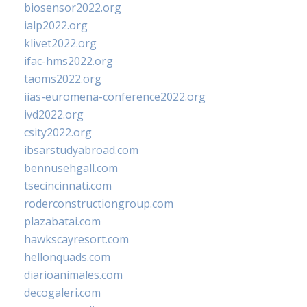
biosensor2022.org
ialp2022.org
klivet2022.org
ifac-hms2022.org
taoms2022.org
iias-euromena-conference2022.org
ivd2022.org
csity2022.org
ibsarstudyabroad.com
bennusehgall.com
tsecincinnati.com
roderconstructiongroup.com
plazabatai.com
hawkscayresort.com
hellonquads.com
diarioanimales.com
decogaleri.com