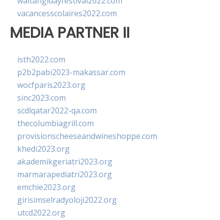
waitangidayfestival2022.com
vacancesscolaires2022.com
MEDIA PARTNER II
isth2022.com
p2b2pabi2023-makassar.com
wocfparis2023.org
sinc2023.com
scdlqatar2022-qa.com
thecolumbiagrill.com
provisionscheeseandwineshoppe.com
khedi2023.org
akademikgeriatri2023.org
marmarapediatri2023.org
emchie2023.org
girisimselradyoloji2022.org
utcd2022.org