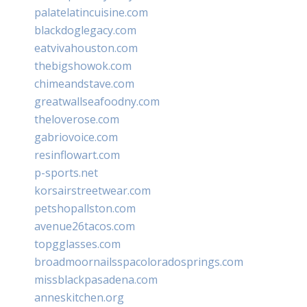
palatelatincuisine.com
blackdoglegacy.com
eatvivahouston.com
thebigshowok.com
chimeandstave.com
greatwallseafoodny.com
theloverose.com
gabriovoice.com
resinflowart.com
p-sports.net
korsairstreetwear.com
petshopallston.com
avenue26tacos.com
topgglasses.com
broadmoornailsspacoloradosprings.com
missblackpasadena.com
anneskitchen.org