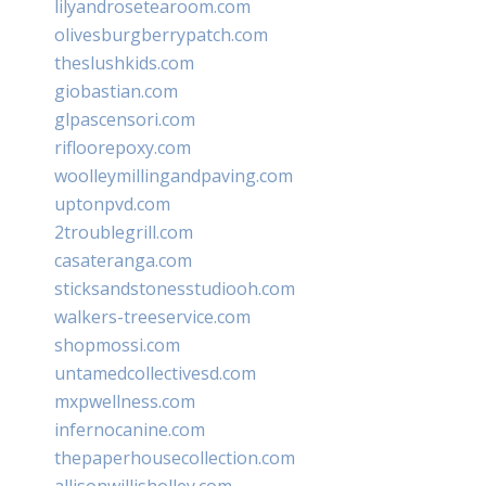
lilyandrosetearoom.com
olivesburgberrypatch.com
theslushkids.com
giobastian.com
glpascensori.com
rifloorepoxy.com
woolleymillingandpaving.com
uptonpvd.com
2troublegrill.com
casateranga.com
sticksandstonesstudiooh.com
walkers-treeservice.com
shopmossi.com
untamedcollectivesd.com
mxpwellness.com
infernocanine.com
thepaperhousecollection.com
allisonwillisholley.com