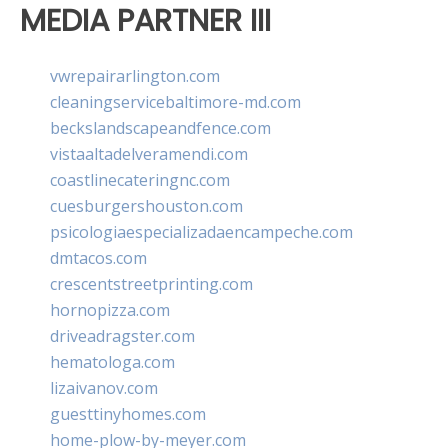
MEDIA PARTNER III
vwrepairarlington.com
cleaningservicebaltimore-md.com
beckslandscapeandfence.com
vistaaltadelveramendi.com
coastlinecateringnc.com
cuesburgershouston.com
psicologiaespecializadaencampeche.com
dmtacos.com
crescentstreetprinting.com
hornopizza.com
driveadragster.com
hematologa.com
lizaivanov.com
guesttinyhomes.com
home-plow-by-meyer.com