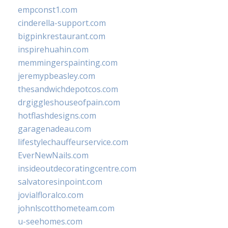
empconst1.com
cinderella-support.com
bigpinkrestaurant.com
inspirehuahin.com
memmingerspainting.com
jeremypbeasley.com
thesandwichdepotcos.com
drgiggleshouseofpain.com
hotflashdesigns.com
garagenadeau.com
lifestylechauffeurservice.com
EverNewNails.com
insideoutdecoratingcentre.com
salvatoresinpoint.com
jovialfloralco.com
johnlscotthometeam.com
u-seehomes.com