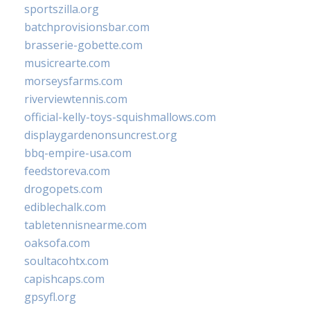
sportszilla.org
batchprovisionsbar.com
brasserie-gobette.com
musicrearte.com
morseysfarms.com
riverviewtennis.com
official-kelly-toys-squishmallows.com
displaygardenonsuncrest.org
bbq-empire-usa.com
feedstoreva.com
drogopets.com
ediblechalk.com
tabletennisnearme.com
oaksofa.com
soultacohtx.com
capishcaps.com
gpsyfl.org