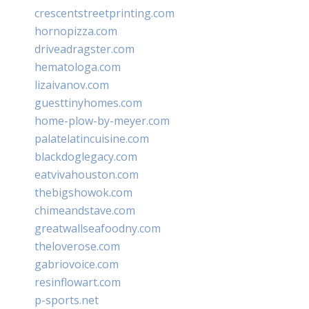
crescentstreetprinting.com
hornopizza.com
driveadragster.com
hematologa.com
lizaivanov.com
guesttinyhomes.com
home-plow-by-meyer.com
palatelatincuisine.com
blackdoglegacy.com
eatvivahouston.com
thebigshowok.com
chimeandstave.com
greatwallseafoodny.com
theloverose.com
gabriovoice.com
resinflowart.com
p-sports.net