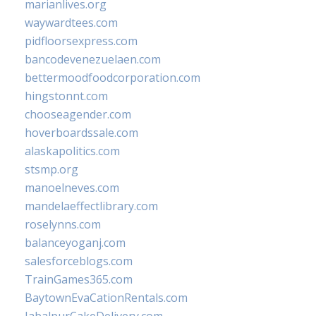
marianlives.org
waywardtees.com
pidfloorsexpress.com
bancodevenezuelaen.com
bettermoodfoodcorporation.com
hingstonnt.com
chooseagender.com
hoverboardssale.com
alaskapolitics.com
stsmp.org
manoelneves.com
mandelaeffectlibrary.com
roselynns.com
balanceyoganj.com
salesforceblogs.com
TrainGames365.com
BaytownEvaCationRentals.com