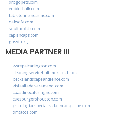
drogopets.com
ediblechalk.com
tabletennisnearme.com
oaksofa.com
soultacohtx.com
capishcaps.com
gpsyfl.org
MEDIA PARTNER III
vwrepairarlington.com
cleaningservicebaltimore-md.com
beckslandscapeandfence.com
vistaaltadelveramendi.com
coastlinecateringnc.com
cuesburgershouston.com
psicologiaespecializadaencampeche.com
dmtacos.com