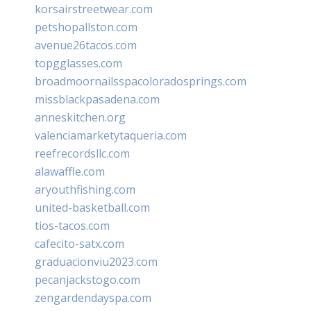
korsairstreetwear.com
petshopallston.com
avenue26tacos.com
topgglasses.com
broadmoornailsspacoloradosprings.com
missblackpasadena.com
anneskitchen.org
valenciamarketytaqueria.com
reefrecordsllc.com
alawaffle.com
aryouthfishing.com
united-basketball.com
tios-tacos.com
cafecito-satx.com
graduacionviu2023.com
pecanjackstogo.com
zengardendayspa.com