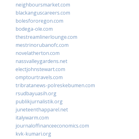
neighboursmarket.com
blackanguscareers.com
bolesfororegon.com
bodega-ole.com
thestreamlinerlounge.com
mestrinorubanofc.com
novelatherton.com
nassvalleygardens.net
electjohnstewart.com
omptourtravels.com
tribratanews-polreskebumen.com
rsudbayuasih.org
publikjurnalistik.org
juneteenthapparel.net
italywarm.com
journaloffinanceeconomics.com
kvk-kumari.org