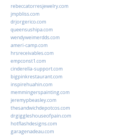
rebeccatorresjewelry.com
jmpbliss.com
drjorgerico.com
queensushipa.com
wendyweimerdds.com
ameri-camp.com
hrsreceivables.com
empconst1.com
cinderella-support.com
bigpinkrestaurant.com
inspirehuahin.com
memmingerspainting.com
jeremypbeasley.com
thesandwichdepotcos.com
drgiggleshouseofpain.com
hotflashdesigns.com
garagenadeau.com