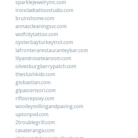
sparklejewelryinc.com
ironcladtattoostudio.com
bruinshome.com
annascleaningsvc.com
wolfcitytattoo.com
oysterbayturkeytrot.com
lafronterarestauranteybar.com
lilyandrosetearoom.com
olivesburgberrypatch.com
theslushkids.com
giobastian.com
glpascensori.com
rifloorepoxy.com
woolleymillingandpaving.com
uptonpvd.com
2troublegrill.com
casateranga.com