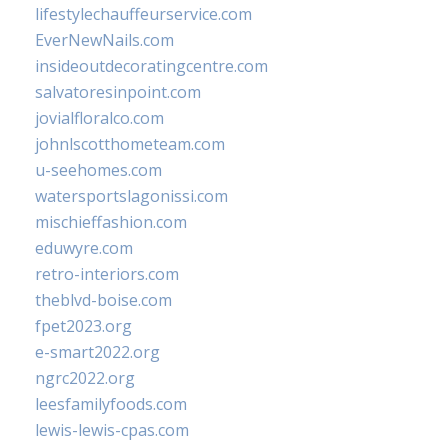
lifestylechauffeurservice.com
EverNewNails.com
insideoutdecoratingcentre.com
salvatoresinpoint.com
jovialfloralco.com
johnlscotthometeam.com
u-seehomes.com
watersportslagonissi.com
mischieffashion.com
eduwyre.com
retro-interiors.com
theblvd-boise.com
fpet2023.org
e-smart2022.org
ngrc2022.org
leesfamilyfoods.com
lewis-lewis-cpas.com