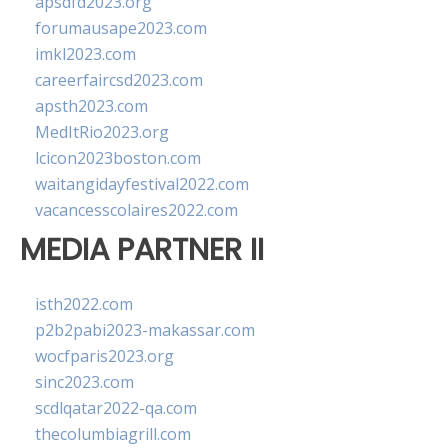
apsdfd2023.org
forumausape2023.com
imkl2023.com
careerfaircsd2023.com
apsth2023.com
MedItRio2023.org
lcicon2023boston.com
waitangidayfestival2022.com
vacancesscolaires2022.com
MEDIA PARTNER II
isth2022.com
p2b2pabi2023-makassar.com
wocfparis2023.org
sinc2023.com
scdlqatar2022-qa.com
thecolumbiagrill.com