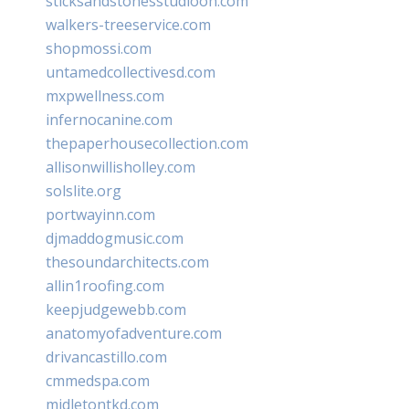
sticksandstonesstudiooh.com
walkers-treeservice.com
shopmossi.com
untamedcollectivesd.com
mxpwellness.com
infernocanine.com
thepaperhousecollection.com
allisonwillisholley.com
solslite.org
portwayinn.com
djmaddogmusic.com
thesoundarchitects.com
allin1roofing.com
keepjudgewebb.com
anatomyofadventure.com
drivancastillo.com
cmmedspa.com
midletontkd.com