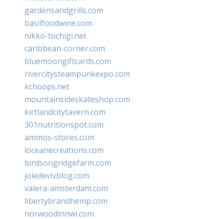
gardensandgrills.com
basilfoodwine.com
nikko-tochigi.net
caribbean-corner.com
bluemoongiftcards.com
rivercitysteampunkexpo.com
kchoops.net
mountainsideskateshop.com
kirtlandcitytavern.com
301nutritionspot.com
ammos-stores.com
loceanecreations.com
birdsongridgefarm.com
joiedevivblog.com
valera-amsterdam.com
libertybrandhemp.com
norwoodinnwi.com