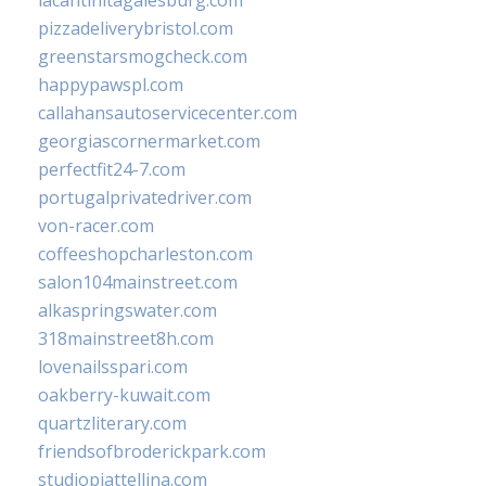
lacantinitagalesburg.com
pizzadeliverybristol.com
greenstarsmogcheck.com
happypawspl.com
callahansautoservicecenter.com
georgiascornermarket.com
perfectfit24-7.com
portugalprivatedriver.com
von-racer.com
coffeeshopcharleston.com
salon104mainstreet.com
alkaspringswater.com
318mainstreet8h.com
lovenailsspari.com
oakberry-kuwait.com
quartzliterary.com
friendsofbroderickpark.com
studiopiattellina.com