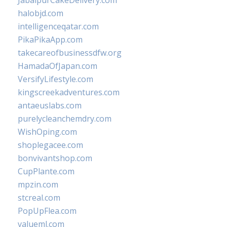
JabalpurCakeDelivery.com
halobjd.com
intelligenceqatar.com
PikaPikaApp.com
takecareofbusinessdfw.org
HamadaOfJapan.com
VersifyLifestyle.com
kingscreekadventures.com
antaeuslabs.com
purelycleanchemdry.com
WishOping.com
shoplegacee.com
bonvivantshop.com
CupPlante.com
mpzin.com
stcreal.com
PopUpFlea.com
valueml.com