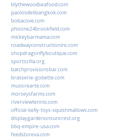
blythewoodseafood.com
paolosdelibangkok.com
bobacove.com
phoone24brookfield.com
mickeybarmama.com
roadwayconstructioninc.com
shopdragonflyboutique.com
sportszilla.org
batchprovisionsbar.com
brasserie-gobette.com
musicrearte.com
morseysfarms.com
riverviewtennis.com
official-kelly-toys-squishmallows.com
displaygardenonsuncrest.org
bbq-empire-usa.com
feedstoreva.com