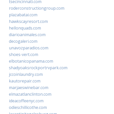
tsecincinnati.com
roderconstructiongroup.com
plazabatai.com
hawkscayresort.com
hellonquads.com
diarioanimales.com
decogaleri.com
unavozparadios.com
shoes-vert.com
elbotanicopanama.com
shadyoaksrockportrvpark.com
jccoinlaundry.com
kautorepair.com
marjaeswinebar.com
elmazatlanclinton.com
ideacoffeenyc.com
odieschillicothe.com