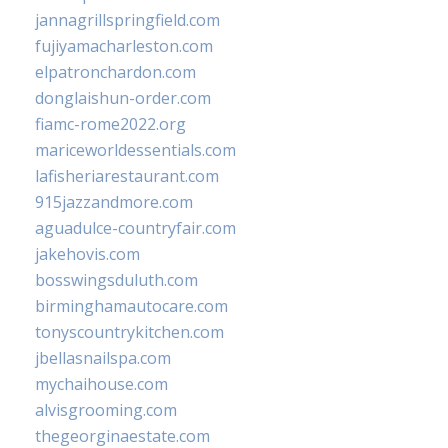
jannagrillspringfield.com
fujiyamacharleston.com
elpatronchardon.com
donglaishun-order.com
fiamc-rome2022.org
mariceworldessentials.com
lafisheriarestaurant.com
915jazzandmore.com
aguadulce-countryfair.com
jakehovis.com
bosswingsduluth.com
birminghamautocare.com
tonyscountrykitchen.com
jbellasnailspa.com
mychaihouse.com
alvisgrooming.com
thegeorginaestate.com