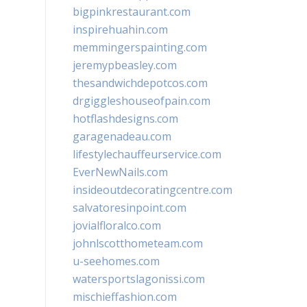
bigpinkrestaurant.com
inspirehuahin.com
memmingerspainting.com
jeremypbeasley.com
thesandwichdepotcos.com
drgiggleshouseofpain.com
hotflashdesigns.com
garagenadeau.com
lifestylechauffeurservice.com
EverNewNails.com
insideoutdecoratingcentre.com
salvatoresinpoint.com
jovialfloralco.com
johnlscotthometeam.com
u-seehomes.com
watersportslagonissi.com
mischieffashion.com