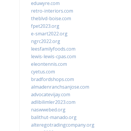
eduwyre.com
retro-interiors.com
theblvd-boise.com
fpet2023.org
e-smart2022.org
ngrc2022.org
leesfamilyfoods.com
lewis-lewis-cpas.com
eleontennis.com
cyetus.com
bradfordshops.com
almadenranchsanjose.com
advocatevijay.com
adlibilimler2023.com
naswwebed.org
balithut-manado.org
alteregotradingcompany.org