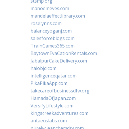
stsmp.org
manoelneves.com
mandelaeffectlibrary.com
roselynns.com
balanceyoganj.com
salesforceblogs.com
TrainGames365.com
BaytownEvaCationRentals.com
JabalpurCakeDelivery.com
halobjd.com
intelligenceqatar.com
PikaPikaApp.com
takecareofbusinessdfw.org
HamadaOfJapan.com
VersifyLifestyle.com
kingscreekadventures.com
antaeuslabs.com
purelycleanchemdry.com