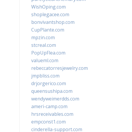
WishOping.com
shoplegacee.com
bonvivantshop.com
CupPlante.com
mpzin.com
stcreal.com
PopUpFlea.com
valueml.com
rebeccatorresjewelry.com
jmpbliss.com
drjorgerico.com
queensushipa.com
wendyweimerdds.com
ameri-camp.com
hrsreceivables.com
empconst1.com
cinderella-support.com