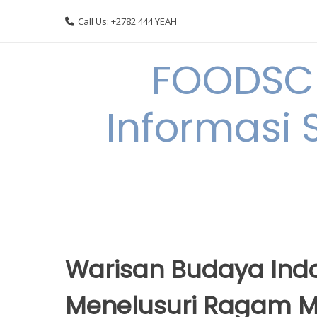
Skip
Call Us: +2782 444 YEAH
to
content
FOODSC
Informasi 
Warisan Budaya Indo
Menelusuri Ragam M