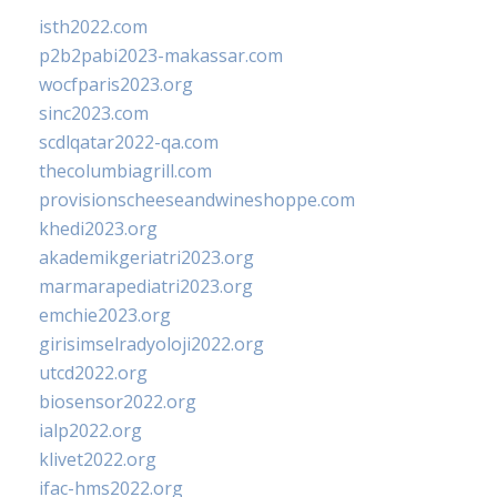
isth2022.com
p2b2pabi2023-makassar.com
wocfparis2023.org
sinc2023.com
scdlqatar2022-qa.com
thecolumbiagrill.com
provisionscheeseandwineshoppe.com
khedi2023.org
akademikgeriatri2023.org
marmarapediatri2023.org
emchie2023.org
girisimselradyoloji2022.org
utcd2022.org
biosensor2022.org
ialp2022.org
klivet2022.org
ifac-hms2022.org