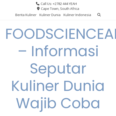
Skip
Call Us: +2782 444 YEAH
to
Cape Town, South Africa
content
Berita Kuliner
Kuliner Dunia
Kuliner Indonesia
FOODSCIENCE
– Informasi
Seputar
Kuliner Dunia
Wajib Coba