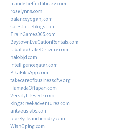
mandelaeffectlibrary.com
roselynns.com
balanceyoganj.com
salesforceblogs.com
TrainGames365.com
BaytownEvaCationRentals.com
JabalpurCakeDelivery.com
halobjd.com
intelligenceqatar.com
PikaPikaApp.com
takecareofbusinessdfw.org
HamadaOfJapan.com
VersifyLifestyle.com
kingscreekadventures.com
antaeuslabs.com
purelycleanchemdry.com
WishOping.com