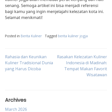
senang. Semoga artikel ini bisa menjadi referensi
bagi kamu yang ingin menjelajahi kelezatan kota ini.
Selamat menikmati!
Posted in
Berita Kuliner
Tagged
berita kuliner jogja
Post
Rahasia dan Keunikan
Rasakan Kelezatan Kuliner
Kuliner Tradisional Dunia
Indonesia di Madinah:
yang Harus Dicoba
Tempat Makan Favorit
navigation
Wisatawan
Archives
March 2026