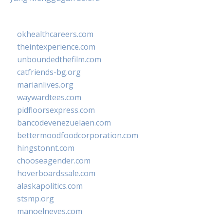
okhealthcareers.com
theintexperience.com
unboundedthefilm.com
catfriends-bg.org
marianlives.org
waywardtees.com
pidfloorsexpress.com
bancodevenezuelaen.com
bettermoodfoodcorporation.com
hingstonnt.com
chooseagender.com
hoverboardssale.com
alaskapolitics.com
stsmp.org
manoelneves.com