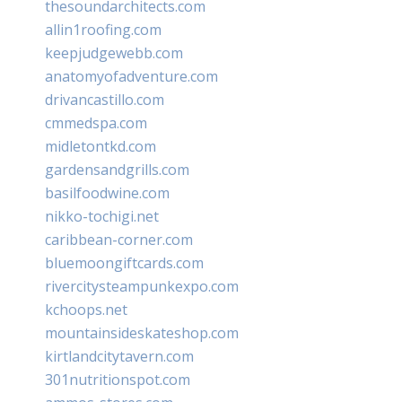
thesoundarchitects.com
allin1roofing.com
keepjudgewebb.com
anatomyofadventure.com
drivancastillo.com
cmmedspa.com
midletontkd.com
gardensandgrills.com
basilfoodwine.com
nikko-tochigi.net
caribbean-corner.com
bluemoongiftcards.com
rivercitysteampunkexpo.com
kchoops.net
mountainsideskateshop.com
kirtlandcitytavern.com
301nutritionspot.com