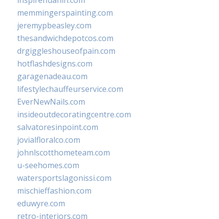
inspirehuahin.com
memmingerspainting.com
jeremypbeasley.com
thesandwichdepotcos.com
drgiggleshouseofpain.com
hotflashdesigns.com
garagenadeau.com
lifestylechauffeurservice.com
EverNewNails.com
insideoutdecoratingcentre.com
salvatoresinpoint.com
jovialfloralco.com
johnlscotthometeam.com
u-seehomes.com
watersportslagonissi.com
mischieffashion.com
eduwyre.com
retro-interiors.com