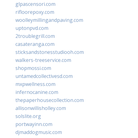
glpascensori.com
rifloorepoxy.com
woolleymillingandpaving.com
uptonpvd.com
2troublegrill.com
casateranga.com
sticksandstonesstudiooh.com
walkers-treeservice.com
shopmossi.com
untamedcollectivesd.com
mxpwellness.com
infernocanine.com
thepaperhousecollection.com
allisonwillisholley.com
solslite.org
portwayinn.com
djmaddogmusic.com