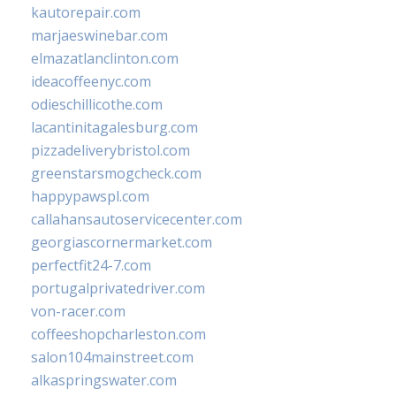
kautorepair.com
marjaeswinebar.com
elmazatlanclinton.com
ideacoffeenyc.com
odieschillicothe.com
lacantinitagalesburg.com
pizzadeliverybristol.com
greenstarsmogcheck.com
happypawspl.com
callahansautoservicecenter.com
georgiascornermarket.com
perfectfit24-7.com
portugalprivatedriver.com
von-racer.com
coffeeshopcharleston.com
salon104mainstreet.com
alkaspringswater.com