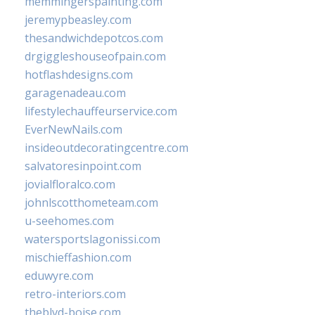
memmingerspainting.com
jeremypbeasley.com
thesandwichdepotcos.com
drgiggleshouseofpain.com
hotflashdesigns.com
garagenadeau.com
lifestylechauffeurservice.com
EverNewNails.com
insideoutdecoratingcentre.com
salvatoresinpoint.com
jovialfloralco.com
johnlscotthometeam.com
u-seehomes.com
watersportslagonissi.com
mischieffashion.com
eduwyre.com
retro-interiors.com
theblvd-boise.com