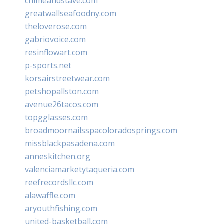
chimeandstave.com
greatwallseafoodny.com
theloverose.com
gabriovoice.com
resinflowart.com
p-sports.net
korsairstreetwear.com
petshopallston.com
avenue26tacos.com
topgglasses.com
broadmoornailsspacoloradosprings.com
missblackpasadena.com
anneskitchen.org
valenciamarketytaqueria.com
reefrecordsllc.com
alawaffle.com
aryouthfishing.com
united-basketball.com