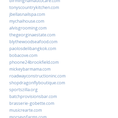
birminghamautocare.com
tonyscountrykitchen.com
jbellasnailspa.com
mychaihouse.com
alvisgrooming.com
thegeorginaestate.com
blythewoodseafood.com
paolosdelibangkok.com
bobacove.com
phoone24brookfield.com
mickeybarmama.com
roadwayconstructioninc.com
shopdragonflyboutique.com
sportszilla.org
batchprovisionsbar.com
brasserie-gobette.com
musicrearte.com
morseysfarms.com