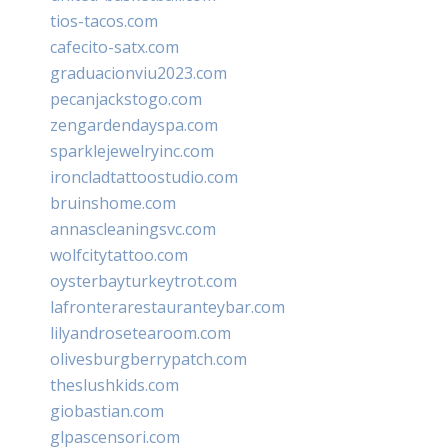
tios-tacos.com
cafecito-satx.com
graduacionviu2023.com
pecanjackstogo.com
zengardendayspa.com
sparklejewelryinc.com
ironcladtattoostudio.com
bruinshome.com
annascleaningsvc.com
wolfcitytattoo.com
oysterbayturkeytrot.com
lafronterarestauranteybar.com
lilyandrosetearoom.com
olivesburgberrypatch.com
theslushkids.com
giobastian.com
glpascensori.com