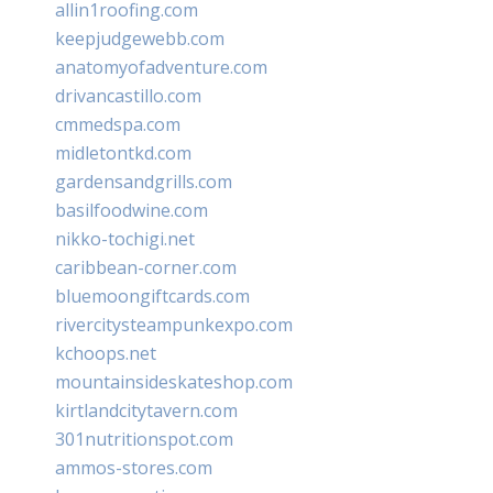
allin1roofing.com
keepjudgewebb.com
anatomyofadventure.com
drivancastillo.com
cmmedspa.com
midletontkd.com
gardensandgrills.com
basilfoodwine.com
nikko-tochigi.net
caribbean-corner.com
bluemoongiftcards.com
rivercitysteampunkexpo.com
kchoops.net
mountainsideskateshop.com
kirtlandcitytavern.com
301nutritionspot.com
ammos-stores.com