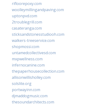
rifloorepoxy.com
woolleymillingandpaving.com
uptonpvd.com
2troublegrill.com
casateranga.com
sticksandstonesstudiooh.com
walkers-treeservice.com
shopmossi.com
untamedcollectivesd.com
mxpwellness.com
infernocanine.com
thepaperhousecollection.com
allisonwillisholley.com
solslite.org
portwayinn.com
djmaddogmusic.com
thesoundarchitects.com