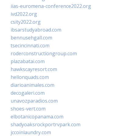
iias-euromena-conference2022.org
ivd2022.org
csity2022.org
ibsarstudyabroad.com
bennusehgall.com
tsecincinnati.com
roderconstructiongroup.com
plazabatai.com
hawkscayresort.com
hellonquads.com
diarioanimales.com
decogaleri.com
unavozparadios.com
shoes-vert.com
elbotanicopanama.com
shadyoaksrockportrvpark.com
jccoinlaundry.com