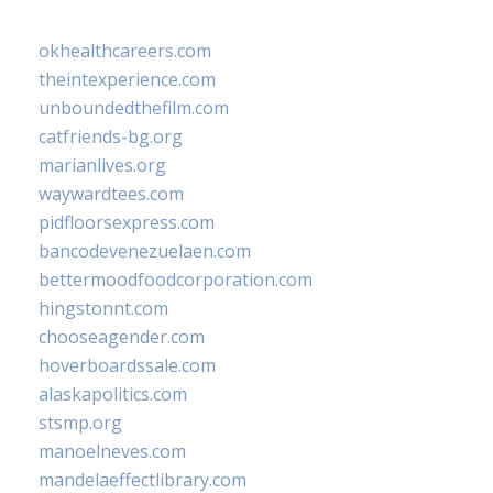
okhealthcareers.com
theintexperience.com
unboundedthefilm.com
catfriends-bg.org
marianlives.org
waywardtees.com
pidfloorsexpress.com
bancodevenezuelaen.com
bettermoodfoodcorporation.com
hingstonnt.com
chooseagender.com
hoverboardssale.com
alaskapolitics.com
stsmp.org
manoelneves.com
mandelaeffectlibrary.com