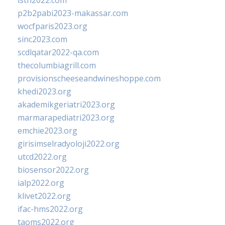
isth2022.com
p2b2pabi2023-makassar.com
wocfparis2023.org
sinc2023.com
scdlqatar2022-qa.com
thecolumbiagrill.com
provisionscheeseandwineshoppe.com
khedi2023.org
akademikgeriatri2023.org
marmarapediatri2023.org
emchie2023.org
girisimselradyoloji2022.org
utcd2022.org
biosensor2022.org
ialp2022.org
klivet2022.org
ifac-hms2022.org
taoms2022.org