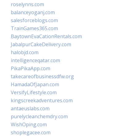
roselynns.com
balanceyoganj.com
salesforceblogs.com
TrainGames365.com
BaytownEvaCationRentals.com
JabalpurCakeDelivery.com
halobjd.com
intelligenceqatar.com
PikaPikaApp.com
takecareofbusinessdfw.org
HamadaOfJapan.com
VersifyLifestyle.com
kingscreekadventures.com
antaeuslabs.com
purelycleanchemdry.com
WishOping.com
shoplegacee.com