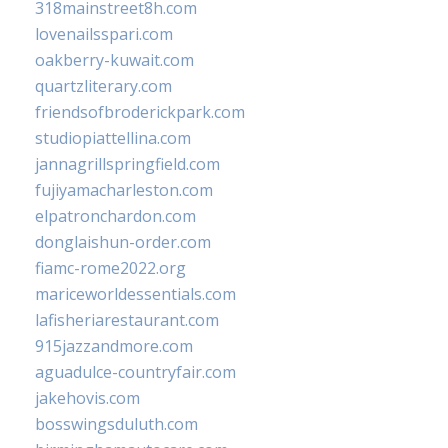
318mainstreet8h.com
lovenailsspari.com
oakberry-kuwait.com
quartzliterary.com
friendsofbroderickpark.com
studiopiattellina.com
jannagrillspringfield.com
fujiyamacharleston.com
elpatronchardon.com
donglaishun-order.com
fiamc-rome2022.org
mariceworldessentials.com
lafisheriarestaurant.com
915jazzandmore.com
aguadulce-countryfair.com
jakehovis.com
bosswingsduluth.com