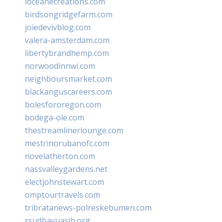
loceanecreations.com
birdsongridgefarm.com
joiedevivblog.com
valera-amsterdam.com
libertybrandhemp.com
norwoodinnwi.com
neighboursmarket.com
blackanguscareers.com
bolesfororegon.com
bodega-ole.com
thestreamlinerlounge.com
mestrinorubanofc.com
novelatherton.com
nassvalleygardens.net
electjohnstewart.com
omptourtravels.com
tribratanews-polreskebumen.com
rsudbayuasih.org