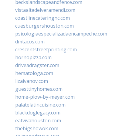
beckslandscapeandfence.com
vistaaltadelveramendi.com
coastlinecateringnc.com
cuesburgershouston.com
psicologiaespecializadaencampeche.com
dmtacos.com
crescentstreetprinting.com
hornopizza.com
driveadragster.com
hematologa.com
lizaivanov.com
guesttinyhomes.com
home-plow-by-meyer.com
palatelatincuisine.com
blackdoglegacy.com
eatvivahouston.com
thebigshowok.com