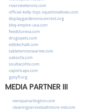
riverviewtennis.com
official-kelly-toys-squishmallows.com
displaygardenonsuncrest.org
bbq-empire-usa.com
feedstoreva.com
drogopets.com
ediblechalk.com
tabletennisnearme.com
oaksofa.com
soultacohtx.com
capishcaps.com
gpsyfl.org
MEDIA PARTNER III
vwrepairarlington.com
cleaningservicebaltimore-md.com