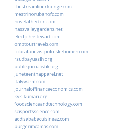
thestreamlinerlounge.com
mestrinorubanofc.com
novelatherton.com
nassvalleygardens.net
electjohnstewart.com
omptourtravels.com
tribratanews-polreskebumen.com
rsudbayuasih.org
publikjurnalistik.org
juneteenthapparel.net
italywarm.com
journaloffinanceeconomics.com
kvk-kumari.org
foodscienceandtechnology.com
scisportsscience.com
addisababacuisineaz.com
burgerimcamas.com