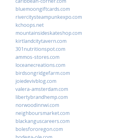
caribbean-corner.com
bluemoongiftcards.com
rivercitysteampunkexpo.com
kchoops.net
mountainsideskateshop.com
kirtlandcitytavern.com
301nutritionspot.com
ammos-stores.com
loceanecreations.com
birdsongridgefarm.com
joiedevivblog.com
valera-amsterdam.com
libertybrandhemp.com
norwoodinnwi.com
neighboursmarket.com
blackanguscareers.com
bolesfororegon.com
bodega-ole.com