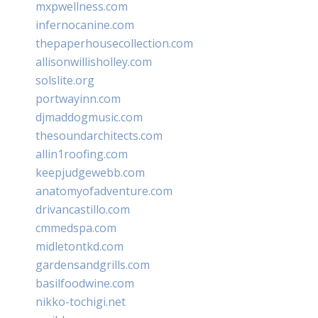
mxpwellness.com
infernocanine.com
thepaperhousecollection.com
allisonwillisholley.com
solslite.org
portwayinn.com
djmaddogmusic.com
thesoundarchitects.com
allin1roofing.com
keepjudgewebb.com
anatomyofadventure.com
drivancastillo.com
cmmedspa.com
midletontkd.com
gardensandgrills.com
basilfoodwine.com
nikko-tochigi.net