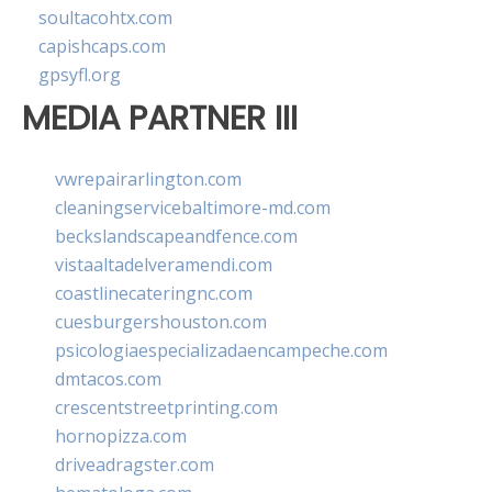
soultacohtx.com
capishcaps.com
gpsyfl.org
MEDIA PARTNER III
vwrepairarlington.com
cleaningservicebaltimore-md.com
beckslandscapeandfence.com
vistaaltadelveramendi.com
coastlinecateringnc.com
cuesburgershouston.com
psicologiaespecializadaencampeche.com
dmtacos.com
crescentstreetprinting.com
hornopizza.com
driveadragster.com