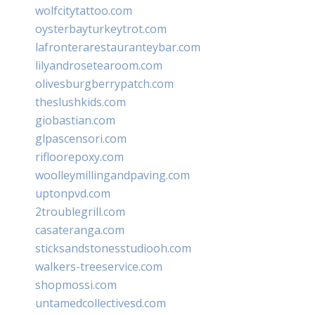
wolfcitytattoo.com
oysterbayturkeytrot.com
lafronterarestauranteybar.com
lilyandrosetearoom.com
olivesburgberrypatch.com
theslushkids.com
giobastian.com
glpascensori.com
rifloorepoxy.com
woolleymillingandpaving.com
uptonpvd.com
2troublegrill.com
casateranga.com
sticksandstonesstudiooh.com
walkers-treeservice.com
shopmossi.com
untamedcollectivesd.com