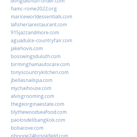
donglaishun-order.com
fiamc-rome2022.org
mariceworldessentials.com
lafisheriarestaurant.com
915jazzandmore.com
aguadulce-countryfair.com
jakehovis.com
bosswingsduluth.com
birminghamautocare.com
tonyscountrykitchen.com
jbellasnailspa.com
mychaihouse.com
alvisgrooming.com
thegeorginaestate.com
blythewoodseafood.com
paolosdelibangkok.com
bobacove.com
phoone24brookfield.com