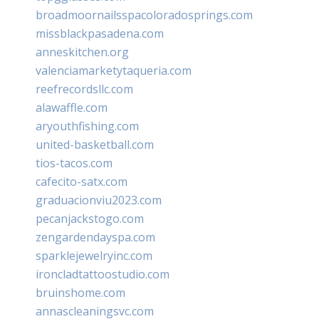
broadmoornailsspacoloradosprings.com
missblackpasadena.com
anneskitchen.org
valenciamarketytaqueria.com
reefrecordsllc.com
alawaffle.com
aryouthfishing.com
united-basketball.com
tios-tacos.com
cafecito-satx.com
graduacionviu2023.com
pecanjackstogo.com
zengardendayspa.com
sparklejewelryinc.com
ironcladtattoostudio.com
bruinshome.com
annascleaningsvc.com