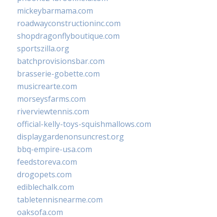
mickeybarmama.com
roadwayconstructioninc.com
shopdragonflyboutique.com
sportszilla.org
batchprovisionsbar.com
brasserie-gobette.com
musicrearte.com
morseysfarms.com
riverviewtennis.com
official-kelly-toys-squishmallows.com
displaygardenonsuncrest.org
bbq-empire-usa.com
feedstoreva.com
drogopets.com
ediblechalk.com
tabletennisnearme.com
oaksofa.com