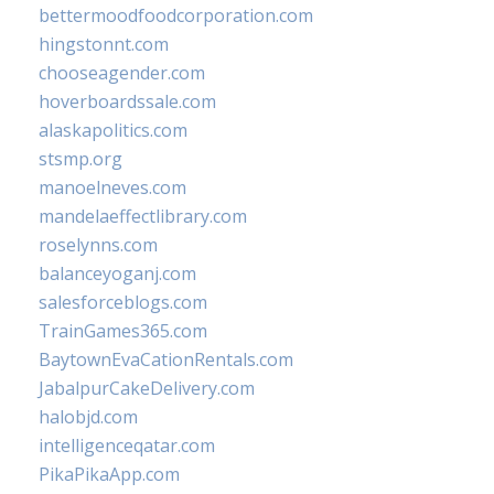
bettermoodfoodcorporation.com
hingstonnt.com
chooseagender.com
hoverboardssale.com
alaskapolitics.com
stsmp.org
manoelneves.com
mandelaeffectlibrary.com
roselynns.com
balanceyoganj.com
salesforceblogs.com
TrainGames365.com
BaytownEvaCationRentals.com
JabalpurCakeDelivery.com
halobjd.com
intelligenceqatar.com
PikaPikaApp.com