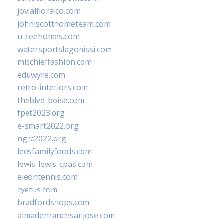
jovialfloralco.com
johnlscotthometeam.com
u-seehomes.com
watersportslagonissi.com
mischieffashion.com
eduwyre.com
retro-interiors.com
theblvd-boise.com
fpet2023.org
e-smart2022.org
ngrc2022.org
leesfamilyfoods.com
lewis-lewis-cpas.com
eleontennis.com
cyetus.com
bradfordshops.com
almadenranchsanjose.com