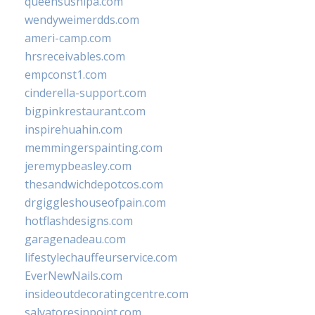
queensushipa.com
wendyweimerdds.com
ameri-camp.com
hrsreceivables.com
empconst1.com
cinderella-support.com
bigpinkrestaurant.com
inspirehuahin.com
memmingerspainting.com
jeremypbeasley.com
thesandwichdepotcos.com
drgiggleshouseofpain.com
hotflashdesigns.com
garagenadeau.com
lifestylechauffeurservice.com
EverNewNails.com
insideoutdecoratingcentre.com
salvatoresinpoint.com