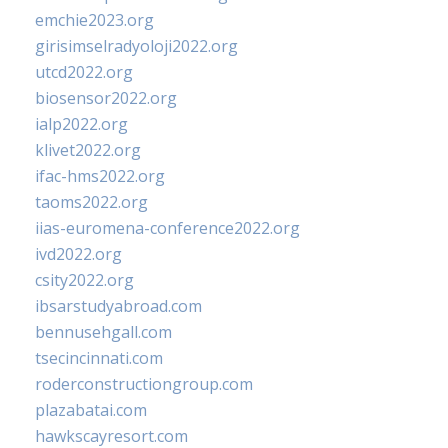
emchie2023.org
girisimselradyoloji2022.org
utcd2022.org
biosensor2022.org
ialp2022.org
klivet2022.org
ifac-hms2022.org
taoms2022.org
iias-euromena-conference2022.org
ivd2022.org
csity2022.org
ibsarstudyabroad.com
bennusehgall.com
tsecincinnati.com
roderconstructiongroup.com
plazabatai.com
hawkscayresort.com