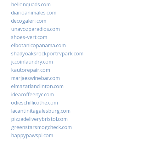
hellonquads.com
diarioanimales.com
decogaleri.com
unavozparadios.com
shoes-vert.com
elbotanicopanama.com
shadyoaksrockportrvpark.com
jccoinlaundry.com
kautorepair.com
marjaeswinebar.com
elmazatlanclinton.com
ideacoffeenyc.com
odieschillicothe.com
lacantinitagalesburg.com
pizzadeliverybristol.com
greenstarsmogcheck.com
happypawspl.com