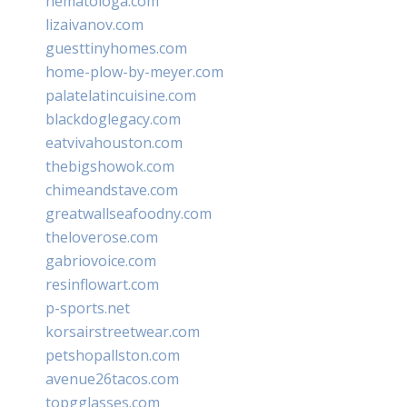
hematologa.com
lizaivanov.com
guesttinyhomes.com
home-plow-by-meyer.com
palatelatincuisine.com
blackdoglegacy.com
eatvivahouston.com
thebigshowok.com
chimeandstave.com
greatwallseafoodny.com
theloverose.com
gabriovoice.com
resinflowart.com
p-sports.net
korsairstreetwear.com
petshopallston.com
avenue26tacos.com
topgglasses.com