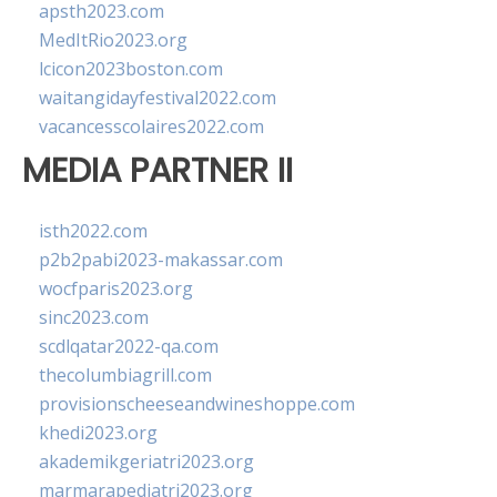
apsth2023.com
MedItRio2023.org
lcicon2023boston.com
waitangidayfestival2022.com
vacancesscolaires2022.com
MEDIA PARTNER II
isth2022.com
p2b2pabi2023-makassar.com
wocfparis2023.org
sinc2023.com
scdlqatar2022-qa.com
thecolumbiagrill.com
provisionscheeseandwineshoppe.com
khedi2023.org
akademikgeriatri2023.org
marmarapediatri2023.org