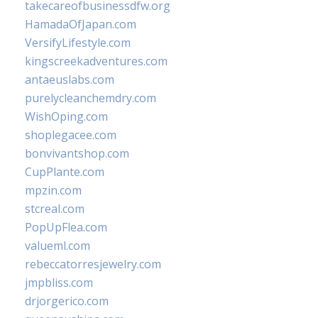
takecareofbusinessdfw.org
HamadaOfJapan.com
VersifyLifestyle.com
kingscreekadventures.com
antaeuslabs.com
purelycleanchemdry.com
WishOping.com
shoplegacee.com
bonvivantshop.com
CupPlante.com
mpzin.com
stcreal.com
PopUpFlea.com
valueml.com
rebeccatorresjewelry.com
jmpbliss.com
drjorgerico.com