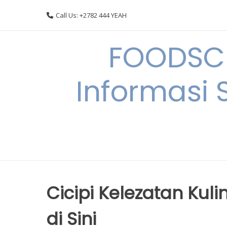
Skip
Call Us: +2782 444 YEAH
to
content
FOODSC
Informasi 
Cicipi Kelezatan Kuli
di Sini