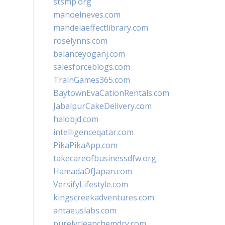
stsmp.org
manoelneves.com
mandelaeffectlibrary.com
roselynns.com
balanceyoganj.com
salesforceblogs.com
TrainGames365.com
BaytownEvaCationRentals.com
JabalpurCakeDelivery.com
halobjd.com
intelligenceqatar.com
PikaPikaApp.com
takecareofbusinessdfw.org
HamadaOfJapan.com
VersifyLifestyle.com
kingscreekadventures.com
antaeuslabs.com
purelycleanchemdry.com