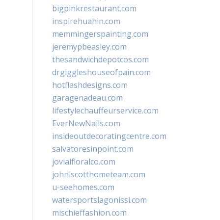
bigpinkrestaurant.com
inspirehuahin.com
memmingerspainting.com
jeremypbeasley.com
thesandwichdepotcos.com
drgiggleshouseofpain.com
hotflashdesigns.com
garagenadeau.com
lifestylechauffeurservice.com
EverNewNails.com
insideoutdecoratingcentre.com
salvatoresinpoint.com
jovialfloralco.com
johnlscotthometeam.com
u-seehomes.com
watersportslagonissi.com
mischieffashion.com