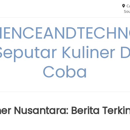
Ca
Sou
IENCEANDTECHN
Seputar Kuliner 
Coba
ner Nusantara: Berita Terkin