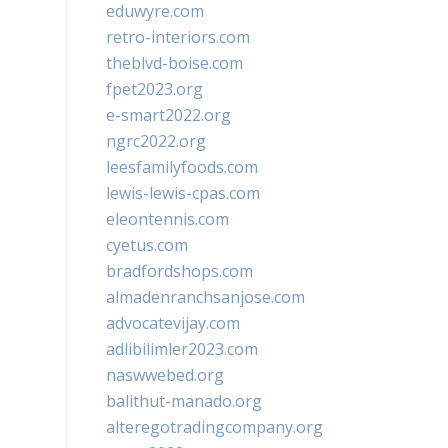
eduwyre.com
retro-interiors.com
theblvd-boise.com
fpet2023.org
e-smart2022.org
ngrc2022.org
leesfamilyfoods.com
lewis-lewis-cpas.com
eleontennis.com
cyetus.com
bradfordshops.com
almadenranchsanjose.com
advocatevijay.com
adlibilimler2023.com
naswwebed.org
balithut-manado.org
alteregotradingcompany.org