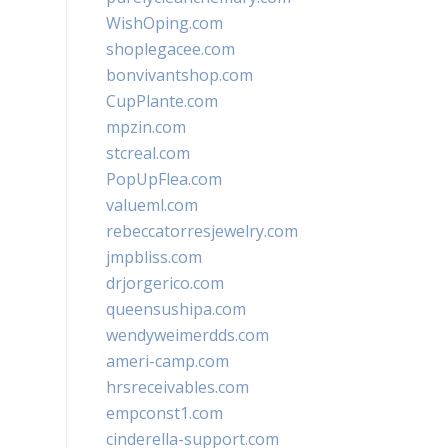
WishOping.com
shoplegacee.com
bonvivantshop.com
CupPlante.com
mpzin.com
stcreal.com
PopUpFlea.com
valueml.com
rebeccatorresjewelry.com
jmpbliss.com
drjorgerico.com
queensushipa.com
wendyweimerdds.com
ameri-camp.com
hrsreceivables.com
empconst1.com
cinderella-support.com