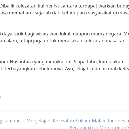
 “Dibalik kelezatan kuliner Nusantara terdapat warisan buda
ta bisa memahami sejarah dan kehidupan masyarakat di mas
adi daya tarik bagi wisatawan lokal maupun mancanegara. M
n alam, tetapi juga untuk merasakan kelezatan masakan
uliner Nusantara yang memikat ini. Siapa tahu, kamu akan
 terbayangkan sebelumnya. Ayo, jelajahi dan nikmati kele
a
ng sampai
Menjelajahi Kelezatan Kuliner Malam Indonesi
Beragam dan Menggugah S