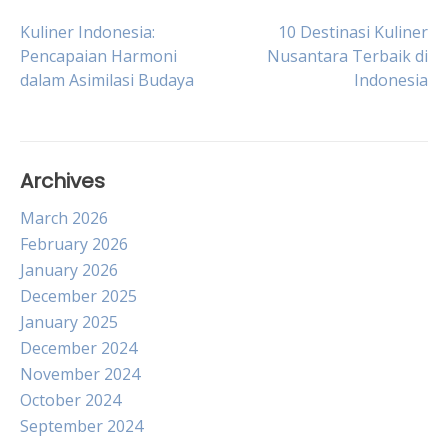
Post
Kuliner Indonesia:
10 Destinasi Kuliner
Pencapaian Harmoni
Nusantara Terbaik di
dalam Asimilasi Budaya
Indonesia
navigation
Archives
March 2026
February 2026
January 2026
December 2025
January 2025
December 2024
November 2024
October 2024
September 2024