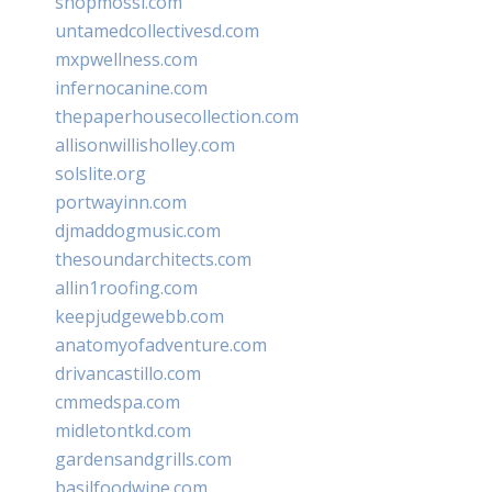
shopmossi.com
untamedcollectivesd.com
mxpwellness.com
infernocanine.com
thepaperhousecollection.com
allisonwillisholley.com
solslite.org
portwayinn.com
djmaddogmusic.com
thesoundarchitects.com
allin1roofing.com
keepjudgewebb.com
anatomyofadventure.com
drivancastillo.com
cmmedspa.com
midletontkd.com
gardensandgrills.com
basilfoodwine.com