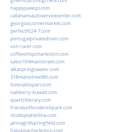
greenstarsmogcheck.com
happypawspl.com
callahansautoservicecenter.com
georgiascornermarket.com
perfectfit24-7.com
portugalprivatedriver.com
von-racer.com
coffeeshopcharleston.com
salon104mainstreet.com
alkaspringswater.com
318mainstreet8h.com
lovenailsspari.com
oakberry-kuwait.com
quartzliterary.com
friendsofbroderickpark.com
studiopiattellina.com
jannagrillspringfield.com
fujiyamacharleston.com