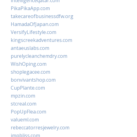
intelligenceqatar.com
PikaPikaApp.com
takecareofbusinessdfw.org
HamadaOfJapan.com
VersifyLifestyle.com
kingscreekadventures.com
antaeuslabs.com
purelycleanchemdry.com
WishOping.com
shoplegacee.com
bonvivantshop.com
CupPlante.com
mpzin.com
stcreal.com
PopUpFlea.com
valueml.com
rebeccatorresjewelry.com
jmpbliss.com