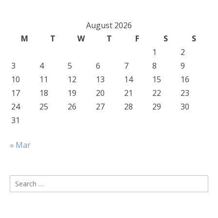
August 2026
M
T
W
T
F
S
S
1
2
3
4
5
6
7
8
9
10
11
12
13
14
15
16
17
18
19
20
21
22
23
24
25
26
27
28
29
30
31
« Mar
Search
for: