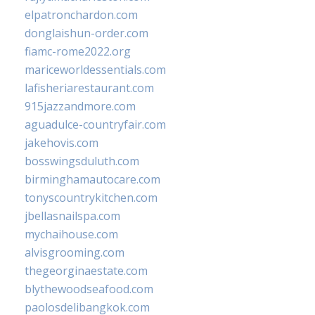
elpatronchardon.com
donglaishun-order.com
fiamc-rome2022.org
mariceworldessentials.com
lafisheriarestaurant.com
915jazzandmore.com
aguadulce-countryfair.com
jakehovis.com
bosswingsduluth.com
birminghamautocare.com
tonyscountrykitchen.com
jbellasnailspa.com
mychaihouse.com
alvisgrooming.com
thegeorginaestate.com
blythewoodseafood.com
paolosdelibangkok.com