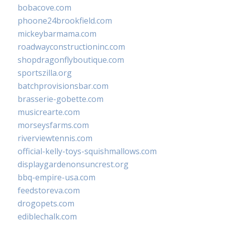
bobacove.com
phoone24brookfield.com
mickeybarmama.com
roadwayconstructioninc.com
shopdragonflyboutique.com
sportszilla.org
batchprovisionsbar.com
brasserie-gobette.com
musicrearte.com
morseysfarms.com
riverviewtennis.com
official-kelly-toys-squishmallows.com
displaygardenonsuncrest.org
bbq-empire-usa.com
feedstoreva.com
drogopets.com
ediblechalk.com