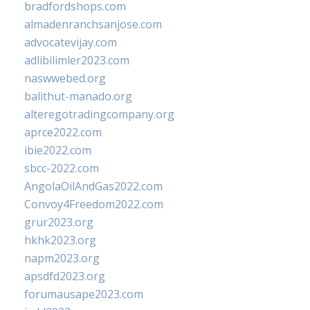
bradfordshops.com
almadenranchsanjose.com
advocatevijay.com
adlibilimler2023.com
naswwebed.org
balithut-manado.org
alteregotradingcompany.org
aprce2022.com
ibie2022.com
sbcc-2022.com
AngolaOilAndGas2022.com
Convoy4Freedom2022.com
grur2023.org
hkhk2023.org
napm2023.org
apsdfd2023.org
forumausape2023.com