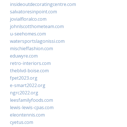
insideoutdecoratingcentre.com
salvatoresinpoint.com
jovialfloralco.com
johnlscotthometeam.com
u-seehomes.com
watersportslagonissi.com
mischieffashion.com
eduwyre.com
retro-interiors.com
theblvd-boise.com
fpet2023.org
e-smart2022.org
ngrc2022.org
leesfamilyfoods.com
lewis-lewis-cpas.com
eleontennis.com
cyetus.com