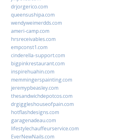
drjorgerico.com
queensushipa.com
wendyweimerdds.com
ameri-camp.com
hrsreceivables.com
empconst1.com
cinderella-support.com
bigpinkrestaurant.com
inspirehuahin.com
memmingerspainting.com
jeremypbeasley.com
thesandwichdepotcos.com
drgiggleshouseofpain.com
hotflashdesigns.com
garagenadeau.com
lifestylechauffeurservice.com
EverNewNails.com