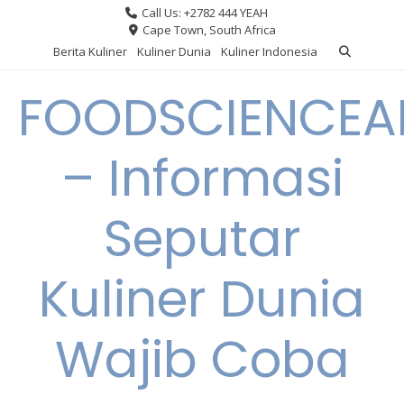
Skip
Call Us: +2782 444 YEAH
to
Cape Town, South Africa
content
Berita Kuliner
Kuliner Dunia
Kuliner Indonesia
FOODSCIENCE
– Informasi
Seputar
Kuliner Dunia
Wajib Coba