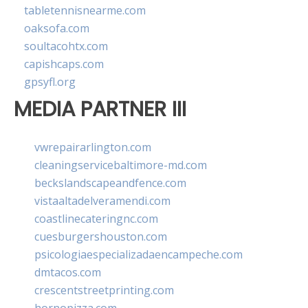
tabletennisnearme.com
oaksofa.com
soultacohtx.com
capishcaps.com
gpsyfl.org
MEDIA PARTNER III
vwrepairarlington.com
cleaningservicebaltimore-md.com
beckslandscapeandfence.com
vistaaltadelveramendi.com
coastlinecateringnc.com
cuesburgershouston.com
psicologiaespecializadaencampeche.com
dmtacos.com
crescentstreetprinting.com
hornopizza.com