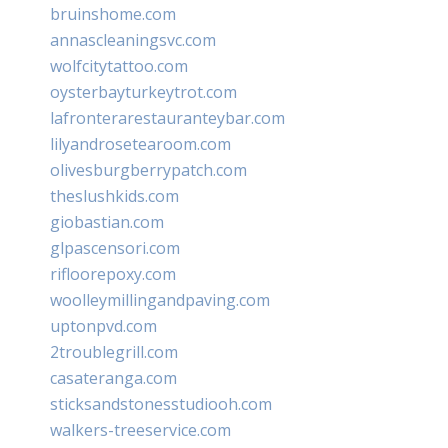
bruinshome.com
annascleaningsvc.com
wolfcitytattoo.com
oysterbayturkeytrot.com
lafronterarestauranteybar.com
lilyandrosetearoom.com
olivesburgberrypatch.com
theslushkids.com
giobastian.com
glpascensori.com
rifloorepoxy.com
woolleymillingandpaving.com
uptonpvd.com
2troublegrill.com
casateranga.com
sticksandstonesstudiooh.com
walkers-treeservice.com