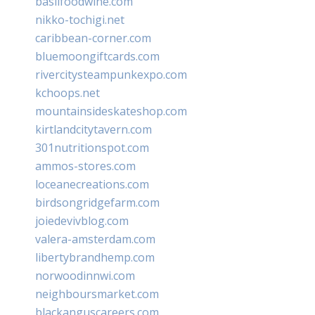
basilfoodwine.com
nikko-tochigi.net
caribbean-corner.com
bluemoongiftcards.com
rivercitysteampunkexpo.com
kchoops.net
mountainsideskateshop.com
kirtlandcitytavern.com
301nutritionspot.com
ammos-stores.com
loceanecreations.com
birdsongridgefarm.com
joiedevivblog.com
valera-amsterdam.com
libertybrandhemp.com
norwoodinnwi.com
neighboursmarket.com
blackanguscareers.com