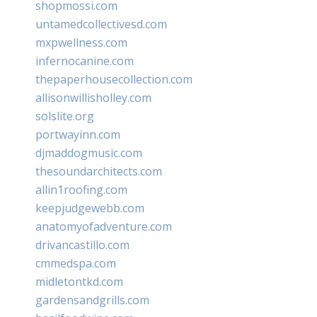
shopmossi.com
untamedcollectivesd.com
mxpwellness.com
infernocanine.com
thepaperhousecollection.com
allisonwillisholley.com
solslite.org
portwayinn.com
djmaddogmusic.com
thesoundarchitects.com
allin1roofing.com
keepjudgewebb.com
anatomyofadventure.com
drivancastillo.com
cmmedspa.com
midletontkd.com
gardensandgrills.com