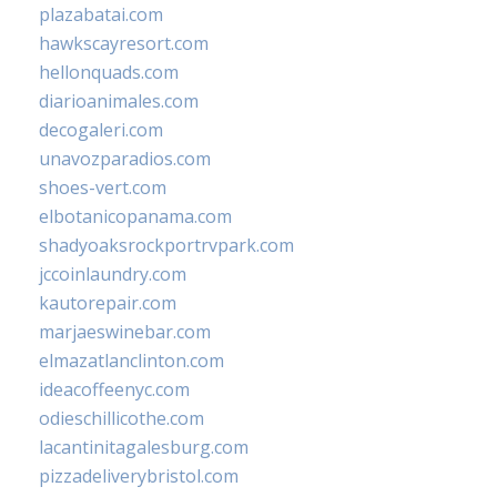
plazabatai.com
hawkscayresort.com
hellonquads.com
diarioanimales.com
decogaleri.com
unavozparadios.com
shoes-vert.com
elbotanicopanama.com
shadyoaksrockportrvpark.com
jccoinlaundry.com
kautorepair.com
marjaeswinebar.com
elmazatlanclinton.com
ideacoffeenyc.com
odieschillicothe.com
lacantinitagalesburg.com
pizzadeliverybristol.com