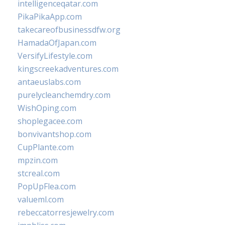
intelligenceqatar.com
PikaPikaApp.com
takecareofbusinessdfw.org
HamadaOfJapan.com
VersifyLifestyle.com
kingscreekadventures.com
antaeuslabs.com
purelycleanchemdry.com
WishOping.com
shoplegacee.com
bonvivantshop.com
CupPlante.com
mpzin.com
stcreal.com
PopUpFlea.com
valueml.com
rebeccatorresjewelry.com