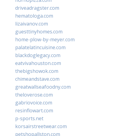
driveadragster.com
hematologa.com
lizaivanov.com
guesttinyhomes.com
home-plow-by-meyer.com
palatelatincuisine.com
blackdoglegacy.com
eatvivahouston.com
thebigshowok.com
chimeandstave.com
greatwallseafoodny.com
theloverose.com
gabriovoice.com
resinflowart.com
p-sports.net
korsairstreetwear.com
petshopallston.com