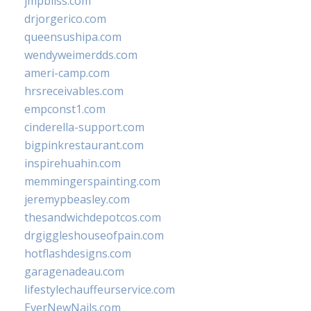
jmpbliss.com
drjorgerico.com
queensushipa.com
wendyweimerdds.com
ameri-camp.com
hrsreceivables.com
empconst1.com
cinderella-support.com
bigpinkrestaurant.com
inspirehuahin.com
memmingerspainting.com
jeremypbeasley.com
thesandwichdepotcos.com
drgiggleshouseofpain.com
hotflashdesigns.com
garagenadeau.com
lifestylechauffeurservice.com
EverNewNails.com