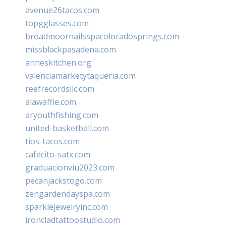
avenue26tacos.com
topgglasses.com
broadmoornailsspacoloradosprings.com
missblackpasadena.com
anneskitchen.org
valenciamarketytaqueria.com
reefrecordsllc.com
alawaffle.com
aryouthfishing.com
united-basketball.com
tios-tacos.com
cafecito-satx.com
graduacionviu2023.com
pecanjackstogo.com
zengardendayspa.com
sparklejewelryinc.com
ironcladtattoostudio.com