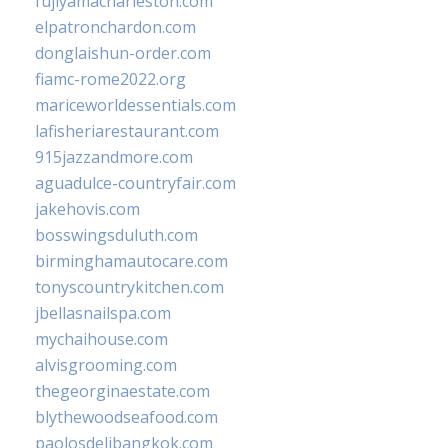
fujiyamacharleston.com
elpatronchardon.com
donglaishun-order.com
fiamc-rome2022.org
mariceworldessentials.com
lafisheriarestaurant.com
915jazzandmore.com
aguadulce-countryfair.com
jakehovis.com
bosswingsduluth.com
birminghamautocare.com
tonyscountrykitchen.com
jbellasnailspa.com
mychaihouse.com
alvisgrooming.com
thegeorginaestate.com
blythewoodseafood.com
paolosdelibangkok.com