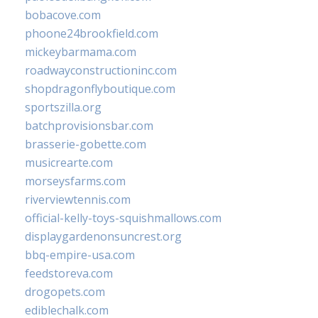
bobacove.com
phoone24brookfield.com
mickeybarmama.com
roadwayconstructioninc.com
shopdragonflyboutique.com
sportszilla.org
batchprovisionsbar.com
brasserie-gobette.com
musicrearte.com
morseysfarms.com
riverviewtennis.com
official-kelly-toys-squishmallows.com
displaygardenonsuncrest.org
bbq-empire-usa.com
feedstoreva.com
drogopets.com
ediblechalk.com