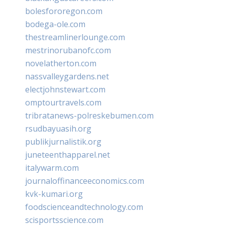
bolesfororegon.com
bodega-ole.com
thestreamlinerlounge.com
mestrinorubanofc.com
novelatherton.com
nassvalleygardens.net
electjohnstewart.com
omptourtravels.com
tribratanews-polreskebumen.com
rsudbayuasih.org
publikjurnalistik.org
juneteenthapparel.net
italywarm.com
journaloffinanceeconomics.com
kvk-kumari.org
foodscienceandtechnology.com
scisportsscience.com