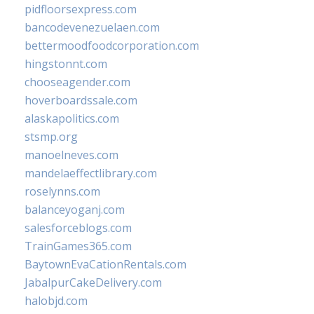
pidfloorsexpress.com
bancodevenezuelaen.com
bettermoodfoodcorporation.com
hingstonnt.com
chooseagender.com
hoverboardssale.com
alaskapolitics.com
stsmp.org
manoelneves.com
mandelaeffectlibrary.com
roselynns.com
balanceyoganj.com
salesforceblogs.com
TrainGames365.com
BaytownEvaCationRentals.com
JabalpurCakeDelivery.com
halobjd.com