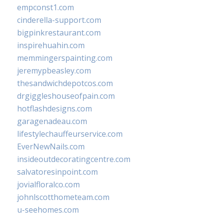
empconst1.com
cinderella-support.com
bigpinkrestaurant.com
inspirehuahin.com
memmingerspainting.com
jeremypbeasley.com
thesandwichdepotcos.com
drgiggleshouseofpain.com
hotflashdesigns.com
garagenadeau.com
lifestylechauffeurservice.com
EverNewNails.com
insideoutdecoratingcentre.com
salvatoresinpoint.com
jovialfloralco.com
johnlscotthometeam.com
u-seehomes.com