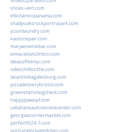
unavozparadios.com
shoes-vert.com
elbotanicopanama.com
shadyoaksrockportrvpark.com
jccoinlaundry.com
kautorepair.com
marjaeswinebar.com
elmazatlanclinton.com
ideacoffeenyc.com
odieschillicothe.com
lacantinitagalesburg.com
pizzadeliverybristol.com
greenstarsmogcheck.com
happypawspl.com
callahansautoservicecenter.com
georgiascornermarket.com
perfectfit24-7.com
portugalprivatedriver.com