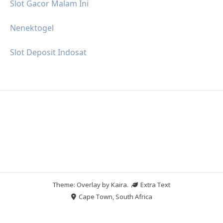
Slot Gacor Malam Ini
Nenektogel
Slot Deposit Indosat
Theme: Overlay by
Kaira
.
Extra Text
Cape Town, South Africa