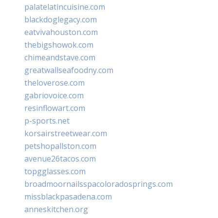
palatelatincuisine.com
blackdoglegacy.com
eatvivahouston.com
thebigshowok.com
chimeandstave.com
greatwallseafoodny.com
theloverose.com
gabriovoice.com
resinflowart.com
p-sports.net
korsairstreetwear.com
petshopallston.com
avenue26tacos.com
topgglasses.com
broadmoornailsspacoloradosprings.com
missblackpasadena.com
anneskitchen.org