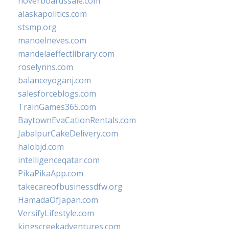
hoverboardssale.com
alaskapolitics.com
stsmp.org
manoelneves.com
mandelaeffectlibrary.com
roselynns.com
balanceyoganj.com
salesforceblogs.com
TrainGames365.com
BaytownEvaCationRentals.com
JabalpurCakeDelivery.com
halobjd.com
intelligenceqatar.com
PikaPikaApp.com
takecareofbusinessdfw.org
HamadaOfJapan.com
VersifyLifestyle.com
kingscreekadventures.com