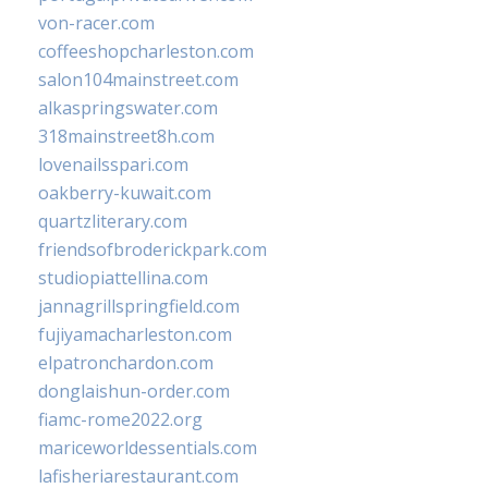
von-racer.com
coffeeshopcharleston.com
salon104mainstreet.com
alkaspringswater.com
318mainstreet8h.com
lovenailsspari.com
oakberry-kuwait.com
quartzliterary.com
friendsofbroderickpark.com
studiopiattellina.com
jannagrillspringfield.com
fujiyamacharleston.com
elpatronchardon.com
donglaishun-order.com
fiamc-rome2022.org
mariceworldessentials.com
lafisheriarestaurant.com