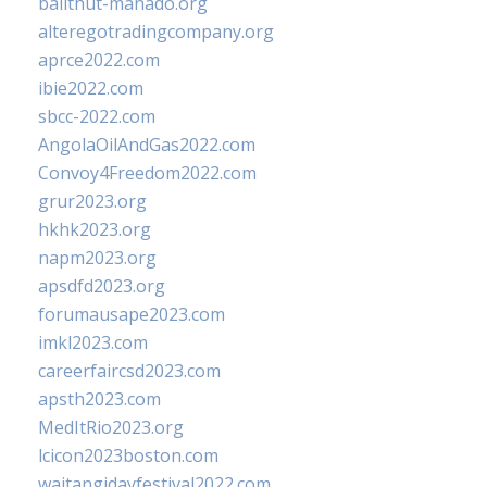
balithut-manado.org
alteregotradingcompany.org
aprce2022.com
ibie2022.com
sbcc-2022.com
AngolaOilAndGas2022.com
Convoy4Freedom2022.com
grur2023.org
hkhk2023.org
napm2023.org
apsdfd2023.org
forumausape2023.com
imkl2023.com
careerfaircsd2023.com
apsth2023.com
MedItRio2023.org
lcicon2023boston.com
waitangidayfestival2022.com