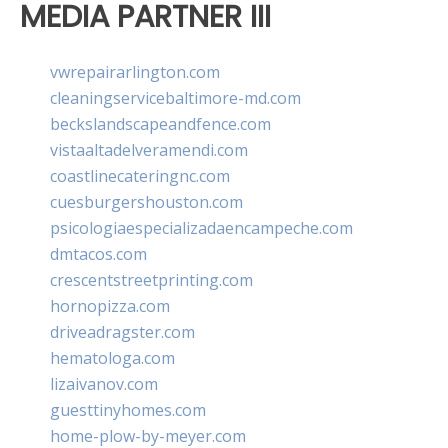
MEDIA PARTNER III
vwrepairarlington.com
cleaningservicebaltimore-md.com
beckslandscapeandfence.com
vistaaltadelveramendi.com
coastlinecateringnc.com
cuesburgershouston.com
psicologiaespecializadaencampeche.com
dmtacos.com
crescentstreetprinting.com
hornopizza.com
driveadragster.com
hematologa.com
lizaivanov.com
guesttinyhomes.com
home-plow-by-meyer.com