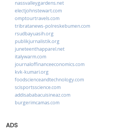
nassvalleygardens.net
electjohnstewart.com
omptourtravels.com
tribratanews-polreskebumen.com
rsudbayuasih.org
publikjurnalistik.org
juneteenthapparel.net
italywarm.com
journaloffinanceeconomics.com
kvk-kumari.org
foodscienceandtechnology.com
scisportsscience.com
addisababacuisineaz.com
burgerimcamas.com
ADS