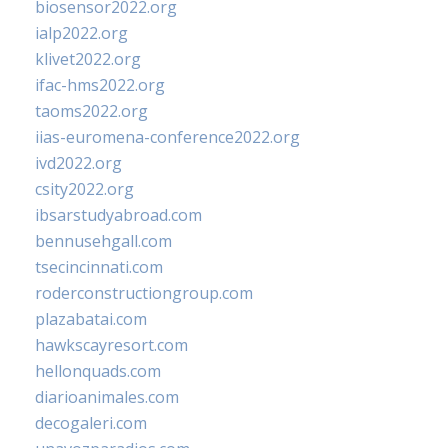
biosensor2022.org
ialp2022.org
klivet2022.org
ifac-hms2022.org
taoms2022.org
iias-euromena-conference2022.org
ivd2022.org
csity2022.org
ibsarstudyabroad.com
bennusehgall.com
tsecincinnati.com
roderconstructiongroup.com
plazabatai.com
hawkscayresort.com
hellonquads.com
diarioanimales.com
decogaleri.com