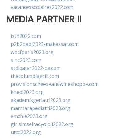
vacancesscolaires2022.com
MEDIA PARTNER II
isth2022.com
p2b2pabi2023-makassar.com
wocfparis2023.org
sinc2023.com
scdlqatar2022-qa.com
thecolumbiagrill.com
provisionscheeseandwineshoppe.com
khedi2023.org
akademikgeriatri2023.org
marmarapediatri2023.org
emchie2023.org
girisimselradyoloji2022.org
utcd2022.org