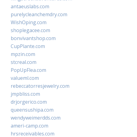
antaeuslabs.com
purelycleanchemdry.com
WishOping.com
shoplegacee.com
bonvivantshop.com
CupPlante.com
mpzin.com
stcreal.com
PopUpFlea.com
valueml.com
rebeccatorresjewelry.com
jmpbliss.com
drjorgerico.com
queensushipa.com
wendyweimerdds.com
ameri-camp.com
hrsreceivables.com