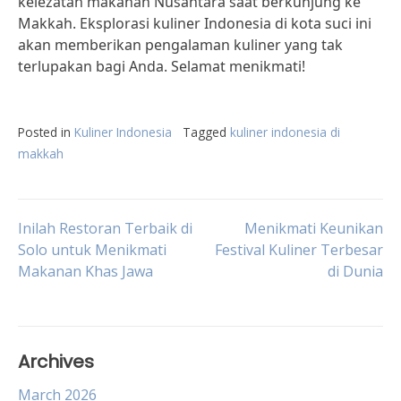
kelezatan makanan Nusantara saat berkunjung ke
Makkah. Eksplorasi kuliner Indonesia di kota suci ini
akan memberikan pengalaman kuliner yang tak
terlupakan bagi Anda. Selamat menikmati!
Posted in
Kuliner Indonesia
Tagged
kuliner indonesia di
makkah
Post
Inilah Restoran Terbaik di
Menikmati Keunikan
Solo untuk Menikmati
Festival Kuliner Terbesar
Makanan Khas Jawa
di Dunia
navigation
Archives
March 2026