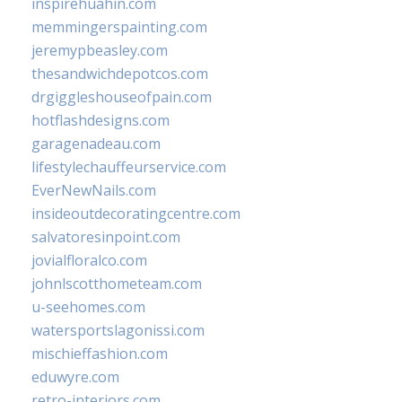
inspirehuahin.com
memmingerspainting.com
jeremypbeasley.com
thesandwichdepotcos.com
drgiggleshouseofpain.com
hotflashdesigns.com
garagenadeau.com
lifestylechauffeurservice.com
EverNewNails.com
insideoutdecoratingcentre.com
salvatoresinpoint.com
jovialfloralco.com
johnlscotthometeam.com
u-seehomes.com
watersportslagonissi.com
mischieffashion.com
eduwyre.com
retro-interiors.com