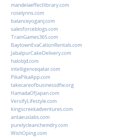
mandelaeffectlibrary.com
roselynns.com
balanceyoganj.com
salesforceblogs.com
TrainGames365.com
BaytownEvaCationRentals.com
JabalpurCakeDelivery.com
halobjd.com
intelligenceqatar.com
PikaPikaApp.com
takecareofbusinessdfw.org
HamadaOfJapan.com
VersifyLifestyle.com
kingscreekadventures.com
antaeuslabs.com
purelycleanchemdry.com
WishOping.com