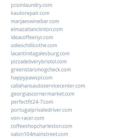
jccoinlaundry.com
kautorepair.com
marjaeswinebar.com
elmazatlanclinton.com
ideacoffeenyc.com
odieschillicothe.com
lacantinitagalesburg.com
pizzadeliverybristol.com
greenstarsmogcheck.com
happypawspl.com
callahansautoservicecenter.com
georgiascornermarket.com
perfectfit24-7.com
portugalprivatedriver.com
von-racer.com
coffeeshopcharleston.com
salon104mainstreet.com