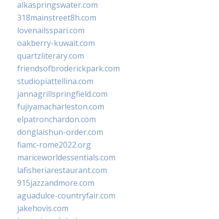
alkaspringswater.com
318mainstreet8h.com
lovenailsspari.com
oakberry-kuwait.com
quartzliterary.com
friendsofbroderickpark.com
studiopiattellina.com
jannagrillspringfield.com
fujiyamacharleston.com
elpatronchardon.com
donglaishun-order.com
fiamc-rome2022.org
mariceworldessentials.com
lafisheriarestaurant.com
915jazzandmore.com
aguadulce-countryfair.com
jakehovis.com