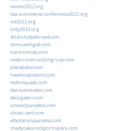
taoms2022.org
iias-euromena-conference2022.org
ivd2022.org
csity2022.org
ibsarstudyabroad.com
bennusehgall.com
tsecincinnati.com
roderconstructiongroup.com
plazabatai.com
hawkscayresort.com
hellonquads.com
diarioanimales.com
decogaleri.com
unavozparadios.com
shoes-vert.com
elbotanicopanama.com
shadyoaksrockportrvpark.com