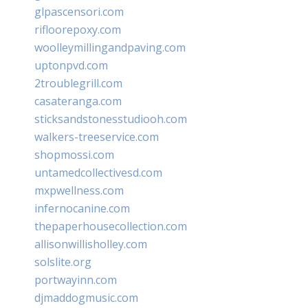
glpascensori.com
rifloorepoxy.com
woolleymillingandpaving.com
uptonpvd.com
2troublegrill.com
casateranga.com
sticksandstonesstudiooh.com
walkers-treeservice.com
shopmossi.com
untamedcollectivesd.com
mxpwellness.com
infernocanine.com
thepaperhousecollection.com
allisonwillisholley.com
solslite.org
portwayinn.com
djmaddogmusic.com