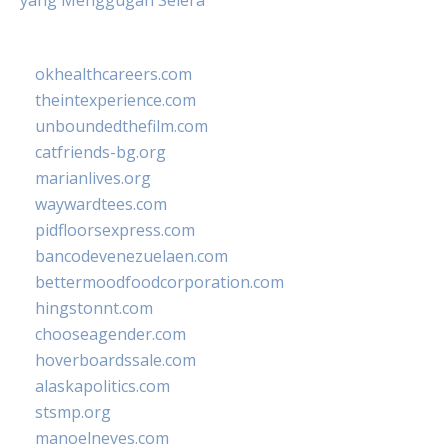
yang Menggugah Selera
okhealthcareers.com
theintexperience.com
unboundedthefilm.com
catfriends-bg.org
marianlives.org
waywardtees.com
pidfloorsexpress.com
bancodevenezuelaen.com
bettermoodfoodcorporation.com
hingstonnt.com
chooseagender.com
hoverboardssale.com
alaskapolitics.com
stsmp.org
manoelneves.com