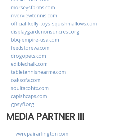
morseysfarms.com
riverviewtennis.com
official-kelly-toys-squishmallows.com
displaygardenonsuncrest.org
bbq-empire-usa.com
feedstoreva.com
drogopets.com
ediblechalk.com
tabletennisnearme.com
oaksofa.com
soultacohtx.com
capishcaps.com
gpsyfl.org
MEDIA PARTNER III
vwrepairarlington.com