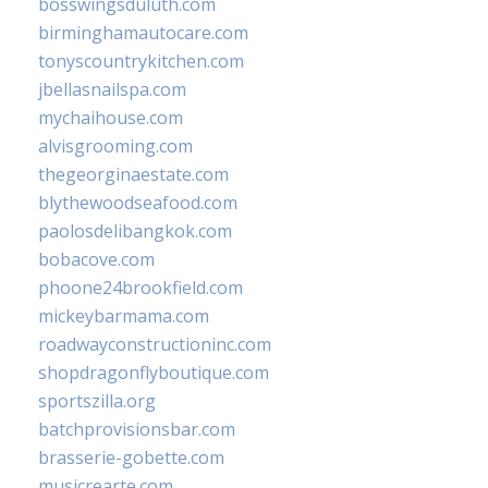
bosswingsduluth.com
birminghamautocare.com
tonyscountrykitchen.com
jbellasnailspa.com
mychaihouse.com
alvisgrooming.com
thegeorginaestate.com
blythewoodseafood.com
paolosdelibangkok.com
bobacove.com
phoone24brookfield.com
mickeybarmama.com
roadwayconstructioninc.com
shopdragonflyboutique.com
sportszilla.org
batchprovisionsbar.com
brasserie-gobette.com
musicrearte.com