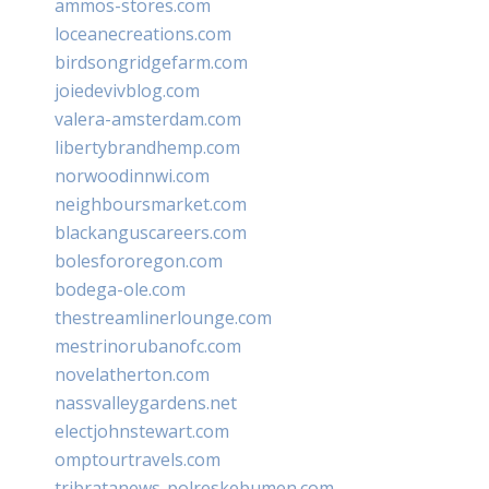
ammos-stores.com
loceanecreations.com
birdsongridgefarm.com
joiedevivblog.com
valera-amsterdam.com
libertybrandhemp.com
norwoodinnwi.com
neighboursmarket.com
blackanguscareers.com
bolesfororegon.com
bodega-ole.com
thestreamlinerlounge.com
mestrinorubanofc.com
novelatherton.com
nassvalleygardens.net
electjohnstewart.com
omptourtravels.com
tribratanews-polreskebumen.com