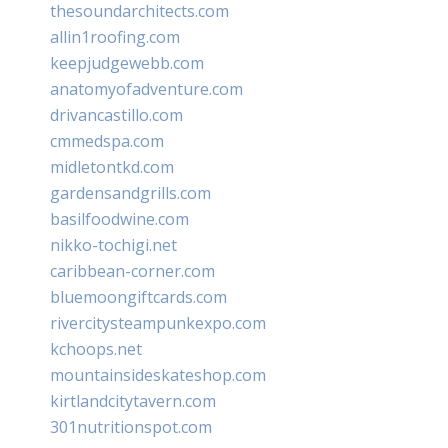
thesoundarchitects.com
allin1roofing.com
keepjudgewebb.com
anatomyofadventure.com
drivancastillo.com
cmmedspa.com
midletontkd.com
gardensandgrills.com
basilfoodwine.com
nikko-tochigi.net
caribbean-corner.com
bluemoongiftcards.com
rivercitysteampunkexpo.com
kchoops.net
mountainsideskateshop.com
kirtlandcitytavern.com
301nutritionspot.com