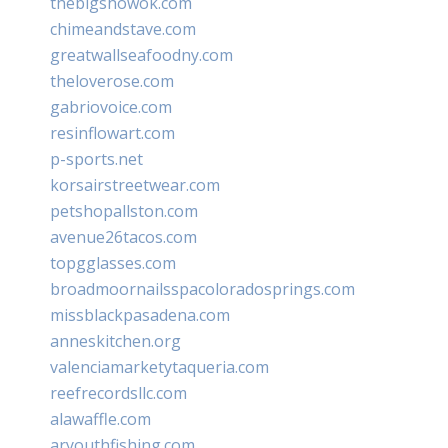
thebigshowok.com
chimeandstave.com
greatwallseafoodny.com
theloverose.com
gabriovoice.com
resinflowart.com
p-sports.net
korsairstreetwear.com
petshopallston.com
avenue26tacos.com
topgglasses.com
broadmoornailsspacoloradosprings.com
missblackpasadena.com
anneskitchen.org
valenciamarketytaqueria.com
reefrecordsllc.com
alawaffle.com
aryouthfishing.com