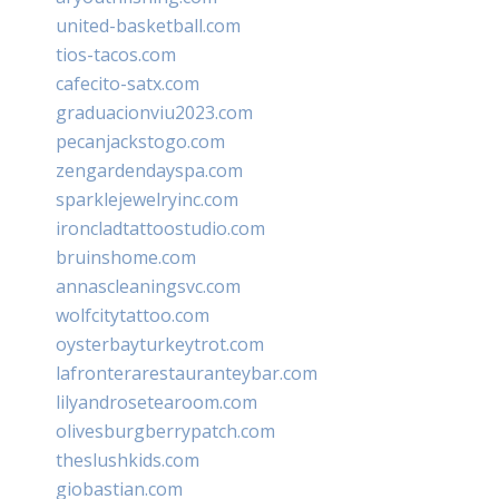
united-basketball.com
tios-tacos.com
cafecito-satx.com
graduacionviu2023.com
pecanjackstogo.com
zengardendayspa.com
sparklejewelryinc.com
ironcladtattoostudio.com
bruinshome.com
annascleaningsvc.com
wolfcitytattoo.com
oysterbayturkeytrot.com
lafronterarestauranteybar.com
lilyandrosetearoom.com
olivesburgberrypatch.com
theslushkids.com
giobastian.com