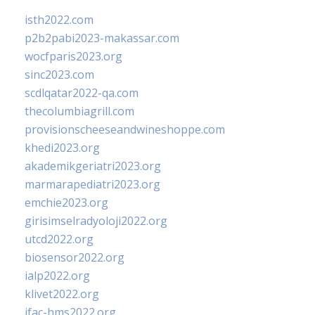
isth2022.com
p2b2pabi2023-makassar.com
wocfparis2023.org
sinc2023.com
scdlqatar2022-qa.com
thecolumbiagrill.com
provisionscheeseandwineshoppe.com
khedi2023.org
akademikgeriatri2023.org
marmarapediatri2023.org
emchie2023.org
girisimselradyoloji2022.org
utcd2022.org
biosensor2022.org
ialp2022.org
klivet2022.org
ifac-hms2022.org