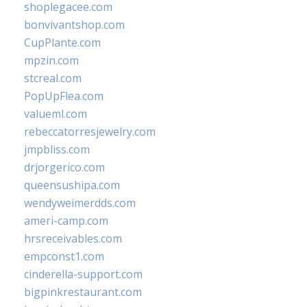
shoplegacee.com
bonvivantshop.com
CupPlante.com
mpzin.com
stcreal.com
PopUpFlea.com
valueml.com
rebeccatorresjewelry.com
jmpbliss.com
drjorgerico.com
queensushipa.com
wendyweimerdds.com
ameri-camp.com
hrsreceivables.com
empconst1.com
cinderella-support.com
bigpinkrestaurant.com