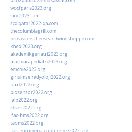
p2b2pabi2023-makassar.com
wocfparis2023.org
sinc2023.com
scdlqatar2022-qa.com
thecolumbiagrill.com
provisionscheeseandwineshoppe.com
khedi2023.org
akademikgeriatri2023.org
marmarapediatri2023.org
emchie2023.org
girisimselradyoloji2022.org
utcd2022.org
biosensor2022.org
ialp2022.org
klivet2022.org
ifac-hms2022.org
taoms2022.org
iias-euromena-conference2022.org