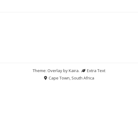
Theme: Overlay by
Kaira
.
Extra Text
Cape Town, South Africa