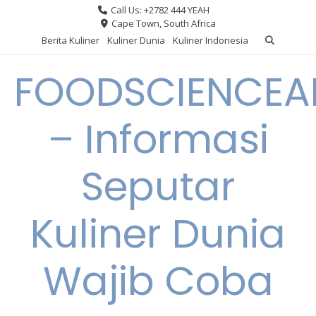
Skip
Call Us: +2782 444 YEAH
to
Cape Town, South Africa
content
Berita Kuliner
Kuliner Dunia
Kuliner Indonesia
FOODSCIENCE
– Informasi
Seputar
Kuliner Dunia
Wajib Coba