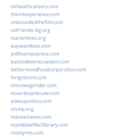
okhealthcareers.com
theintexperience.com
unboundedthefilm.com
catfriends-bg.org
marianlives.org
waywardtees.com
pidfloorsexpress.com
bancodevenezuelaen.com
bettermoodfoodcorporation.com
hingstonnt.com
chooseagender.com
hoverboardssale.com
alaskapolitics.com
stsmp.org
manoelneves.com
mandelaeffectlibrary.com
roselynns.com