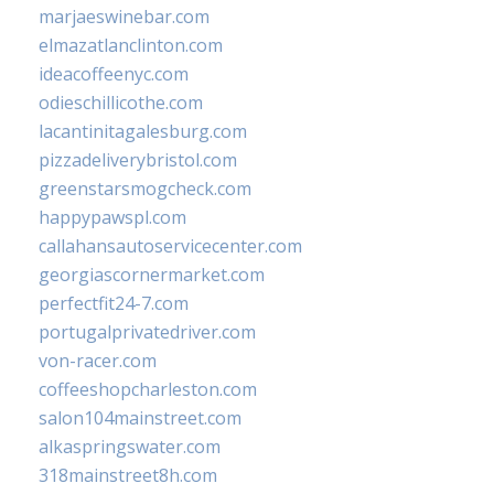
marjaeswinebar.com
elmazatlanclinton.com
ideacoffeenyc.com
odieschillicothe.com
lacantinitagalesburg.com
pizzadeliverybristol.com
greenstarsmogcheck.com
happypawspl.com
callahansautoservicecenter.com
georgiascornermarket.com
perfectfit24-7.com
portugalprivatedriver.com
von-racer.com
coffeeshopcharleston.com
salon104mainstreet.com
alkaspringswater.com
318mainstreet8h.com