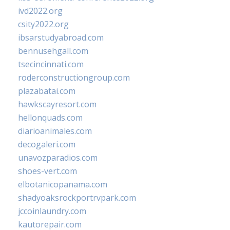
ivd2022.org
csity2022.org
ibsarstudyabroad.com
bennusehgall.com
tsecincinnati.com
roderconstructiongroup.com
plazabatai.com
hawkscayresort.com
hellonquads.com
diarioanimales.com
decogaleri.com
unavozparadios.com
shoes-vert.com
elbotanicopanama.com
shadyoaksrockportrvpark.com
jccoinlaundry.com
kautorepair.com