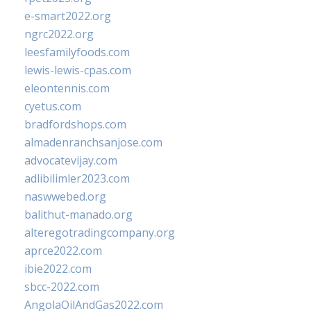
e-smart2022.org
ngrc2022.org
leesfamilyfoods.com
lewis-lewis-cpas.com
eleontennis.com
cyetus.com
bradfordshops.com
almadenranchsanjose.com
advocatevijay.com
adlibilimler2023.com
naswwebed.org
balithut-manado.org
alteregotradingcompany.org
aprce2022.com
ibie2022.com
sbcc-2022.com
AngolaOilAndGas2022.com