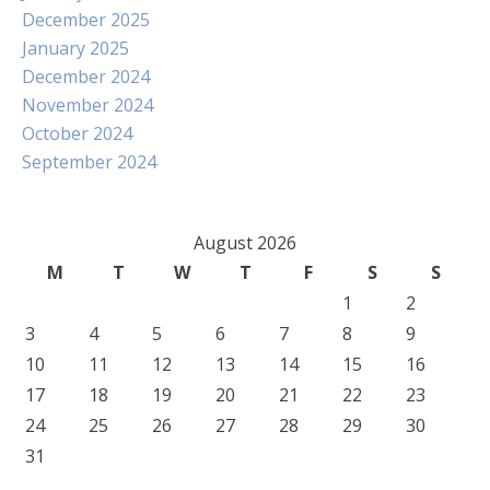
December 2025
January 2025
December 2024
November 2024
October 2024
September 2024
August 2026
M
T
W
T
F
S
S
1
2
3
4
5
6
7
8
9
10
11
12
13
14
15
16
17
18
19
20
21
22
23
24
25
26
27
28
29
30
31