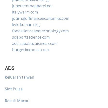
juneteenthapparel.net
italywarm.com
journaloffinanceeconomics.com
kvk-kumari.org
foodscienceandtechnology.com
scisportsscience.com
addisababacuisineaz.com
burgerimcamas.com
ADS
keluaran taiwan
Slot Pulsa
Result Macau