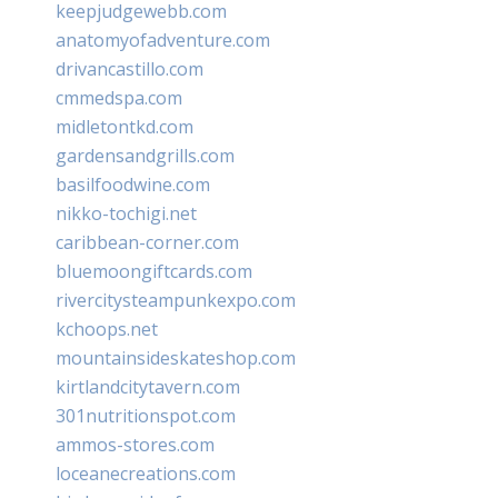
keepjudgewebb.com
anatomyofadventure.com
drivancastillo.com
cmmedspa.com
midletontkd.com
gardensandgrills.com
basilfoodwine.com
nikko-tochigi.net
caribbean-corner.com
bluemoongiftcards.com
rivercitysteampunkexpo.com
kchoops.net
mountainsideskateshop.com
kirtlandcitytavern.com
301nutritionspot.com
ammos-stores.com
loceanecreations.com