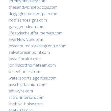
jeremypbeasley.com
thesandwichdepotcos.com
drgiggleshouseofpain.com
hotflashdesigns.com
garagenadeau.com
lifestylechauffeurservice.com
EverNewNails.com
insideoutdecoratingcentre.com
salvatoresinpoint.com
jovialfloralco.com
johnlscotthometeam.com
u-seehomes.com
watersportslagonissi.com
mischieffashion.com
eduwyre.com
retro-interiors.com
theblvd-boise.com
fpet2023.org