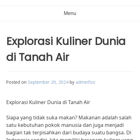
Menu
Explorasi Kuliner Dunia
di Tanah Air
Posted on
September 20, 2024
by
adminfoo
Explorasi Kuliner Dunia di Tanah Air
Siapa yang tidak suka makan? Makanan adalah salah
satu kebutuhan pokok manusia dan juga menjadi
bagian tak terpisahkan dari budaya suatu bangsa. Di