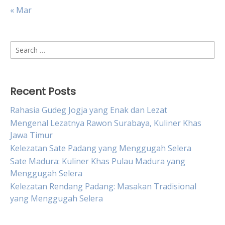
« Mar
Search
for:
Recent Posts
Rahasia Gudeg Jogja yang Enak dan Lezat
Mengenal Lezatnya Rawon Surabaya, Kuliner Khas
Jawa Timur
Kelezatan Sate Padang yang Menggugah Selera
Sate Madura: Kuliner Khas Pulau Madura yang
Menggugah Selera
Kelezatan Rendang Padang: Masakan Tradisional
yang Menggugah Selera