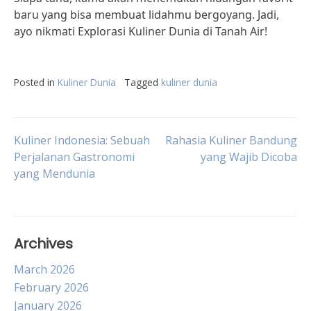
baru yang bisa membuat lidahmu bergoyang. Jadi,
ayo nikmati Explorasi Kuliner Dunia di Tanah Air!
Posted in
Kuliner Dunia
Tagged
kuliner dunia
Post
Kuliner Indonesia: Sebuah
Rahasia Kuliner Bandung
Perjalanan Gastronomi
yang Wajib Dicoba
yang Mendunia
navigation
Archives
March 2026
February 2026
January 2026