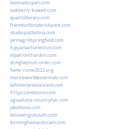
lovenailsspari.com
oakberry-kuwait.com
quartzliterary.com
friendsofbroderickpark.com
studiopiattellina.com
jannagrillspringfield.com
fujiyamacharleston.com
elpatronchardon.com
donglaishun-order.com
fiamc-rome2022.org
mariceworldessentials.com
lafisheriarestaurant.com
915jazzandmore.com
aguadulce-countryfair.com
jakehovis.com
bosswingsduluth.com
birminghamautocare.com