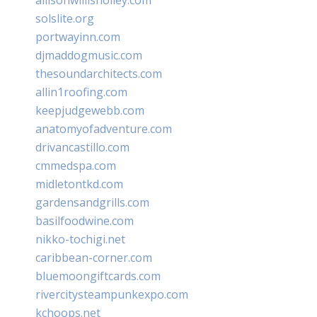
solslite.org
portwayinn.com
djmaddogmusic.com
thesoundarchitects.com
allin1roofing.com
keepjudgewebb.com
anatomyofadventure.com
drivancastillo.com
cmmedspa.com
midletontkd.com
gardensandgrills.com
basilfoodwine.com
nikko-tochigi.net
caribbean-corner.com
bluemoongiftcards.com
rivercitysteampunkexpo.com
kchoops.net