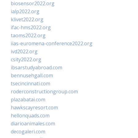
biosensor2022.org
ialp2022.org
klivet2022.org
ifac-hms2022.org
taoms2022.org
iias-euromena-conference2022.org
ivd2022.org
csity2022.org
ibsarstudyabroad.com
bennusehgall.com
tsecincinnati.com
roderconstructiongroup.com
plazabatai.com
hawkscayresort.com
hellonquads.com
diarioanimales.com
decogaleri.com