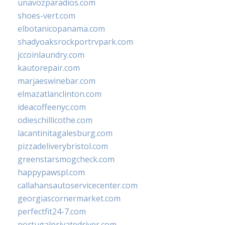
unavozparadios.com
shoes-vert.com
elbotanicopanama.com
shadyoaksrockportrvpark.com
jccoinlaundry.com
kautorepair.com
marjaeswinebar.com
elmazatlanclinton.com
ideacoffeenyc.com
odieschillicothe.com
lacantinitagalesburg.com
pizzadeliverybristol.com
greenstarsmogcheck.com
happypawspl.com
callahansautoservicecenter.com
georgiascornermarket.com
perfectfit24-7.com
portugalprivatedriver.com