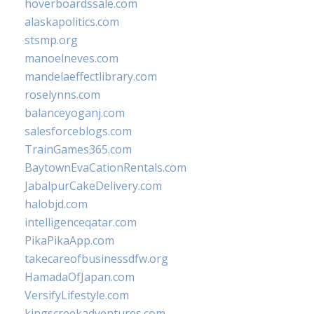
hoverboardssale.com
alaskapolitics.com
stsmp.org
manoelneves.com
mandelaeffectlibrary.com
roselynns.com
balanceyoganj.com
salesforceblogs.com
TrainGames365.com
BaytownEvaCationRentals.com
JabalpurCakeDelivery.com
halobjd.com
intelligenceqatar.com
PikaPikaApp.com
takecareofbusinessdfw.org
HamadaOfJapan.com
VersifyLifestyle.com
kingscreekadventures.com