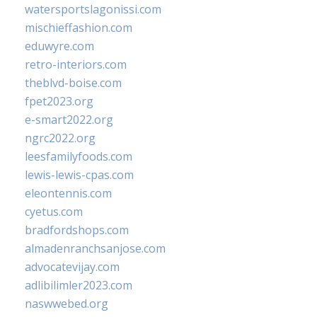
watersportslagonissi.com
mischieffashion.com
eduwyre.com
retro-interiors.com
theblvd-boise.com
fpet2023.org
e-smart2022.org
ngrc2022.org
leesfamilyfoods.com
lewis-lewis-cpas.com
eleontennis.com
cyetus.com
bradfordshops.com
almadenranchsanjose.com
advocatevijay.com
adlibilimler2023.com
naswwebed.org