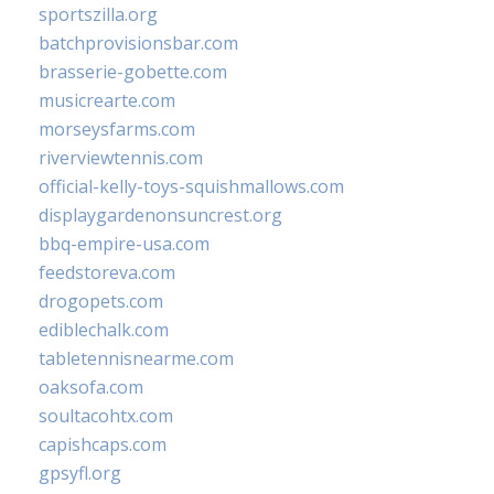
sportszilla.org
batchprovisionsbar.com
brasserie-gobette.com
musicrearte.com
morseysfarms.com
riverviewtennis.com
official-kelly-toys-squishmallows.com
displaygardenonsuncrest.org
bbq-empire-usa.com
feedstoreva.com
drogopets.com
ediblechalk.com
tabletennisnearme.com
oaksofa.com
soultacohtx.com
capishcaps.com
gpsyfl.org