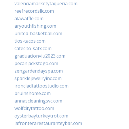
valenciamarketytaqueria.com
reefrecordsllc.com
alawaffle.com
aryouthfishing.com
united-basketball.com
tios-tacos.com
cafecito-satx.com
graduacionviu2023.com
pecanjackstogo.com
zengardendayspa.com
sparklejewelryinc.com
ironcladtattoostudio.com
bruinshome.com
annascleaningsvc.com
wolfcitytattoo.com
oysterbayturkeytrot.com
lafronterarestauranteybar.com