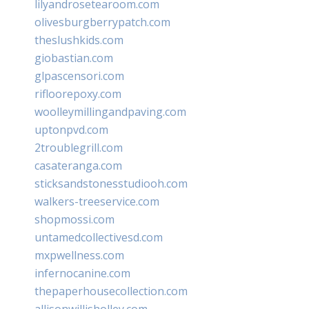
lilyandrosetearoom.com
olivesburgberrypatch.com
theslushkids.com
giobastian.com
glpascensori.com
rifloorepoxy.com
woolleymillingandpaving.com
uptonpvd.com
2troublegrill.com
casateranga.com
sticksandstonesstudiooh.com
walkers-treeservice.com
shopmossi.com
untamedcollectivesd.com
mxpwellness.com
infernocanine.com
thepaperhousecollection.com
allisonwillisholley.com