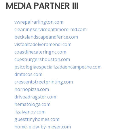
MEDIA PARTNER III
vwrepairarlington.com
cleaningservicebaltimore-md.com
beckslandscapeandfence.com
vistaaltadelveramendi.com
coastlinecateringnc.com
cuesburgershouston.com
psicologiaespecializadaencampeche.com
dmtacos.com
crescentstreetprinting.com
hornopizza.com
driveadragster.com
hematologa.com
lizaivanov.com
guesttinyhomes.com
home-plow-by-meyer.com