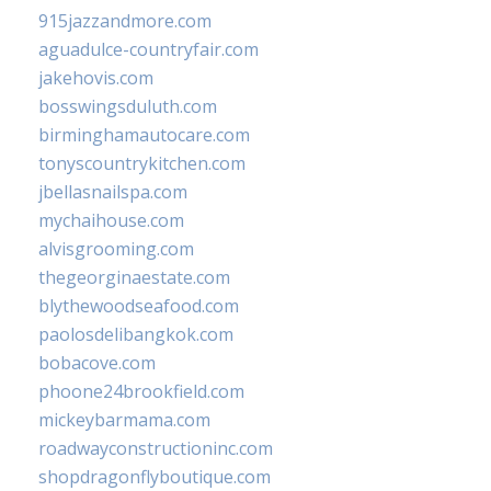
915jazzandmore.com
aguadulce-countryfair.com
jakehovis.com
bosswingsduluth.com
birminghamautocare.com
tonyscountrykitchen.com
jbellasnailspa.com
mychaihouse.com
alvisgrooming.com
thegeorginaestate.com
blythewoodseafood.com
paolosdelibangkok.com
bobacove.com
phoone24brookfield.com
mickeybarmama.com
roadwayconstructioninc.com
shopdragonflyboutique.com