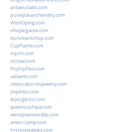
antaeuslabs.com
purelycleanchemdry.com
WishOping.com
shoplegacee.com
bonvivantshop.com
CupPlante.com
mpzin.com
stcreal.com
PopUpFlea.com
valueml.com
rebeccatorresjewelry.com
jmpbliss.com
drjorgerico.com
queensushipa.com
wendyweimerdds.com
ameri-camp.com
hrsreceivables.com