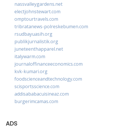
nassvalleygardens.net
electjohnstewart.com
omptourtravels.com
tribratanews-polreskebumen.com
rsudbayuasih.org
publikjurnalistik.org
juneteenthapparel.net
italywarm.com
journaloffinanceeconomics.com
kvk-kumari.org
foodscienceandtechnology.com
scisportsscience.com
addisababacuisineaz.com
burgerimcamas.com
ADS