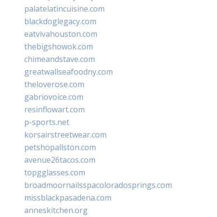
palatelatincuisine.com
blackdoglegacy.com
eatvivahouston.com
thebigshowok.com
chimeandstave.com
greatwallseafoodny.com
theloverose.com
gabriovoice.com
resinflowart.com
p-sports.net
korsairstreetwear.com
petshopallston.com
avenue26tacos.com
topgglasses.com
broadmoornailsspacoloradosprings.com
missblackpasadena.com
anneskitchen.org