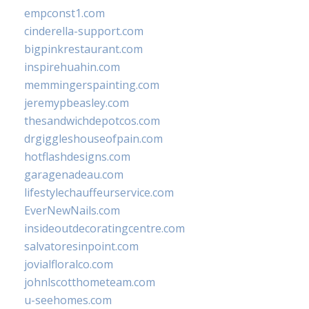
empconst1.com
cinderella-support.com
bigpinkrestaurant.com
inspirehuahin.com
memmingerspainting.com
jeremypbeasley.com
thesandwichdepotcos.com
drgiggleshouseofpain.com
hotflashdesigns.com
garagenadeau.com
lifestylechauffeurservice.com
EverNewNails.com
insideoutdecoratingcentre.com
salvatoresinpoint.com
jovialfloralco.com
johnlscotthometeam.com
u-seehomes.com