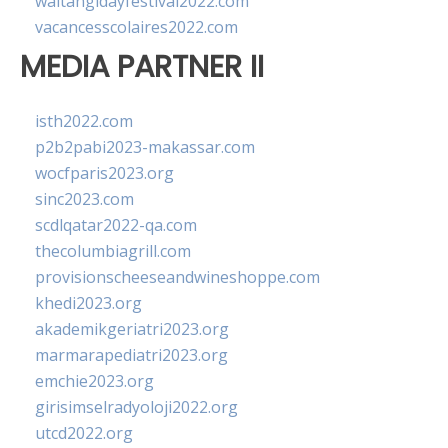
waitangidayfestival2022.com
vacancesscolaires2022.com
MEDIA PARTNER II
isth2022.com
p2b2pabi2023-makassar.com
wocfparis2023.org
sinc2023.com
scdlqatar2022-qa.com
thecolumbiagrill.com
provisionscheeseandwineshoppe.com
khedi2023.org
akademikgeriatri2023.org
marmarapediatri2023.org
emchie2023.org
girisimselradyoloji2022.org
utcd2022.org