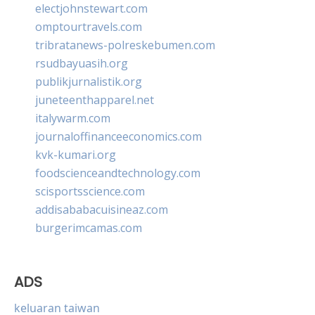
electjohnstewart.com
omptourtravels.com
tribratanews-polreskebumen.com
rsudbayuasih.org
publikjurnalistik.org
juneteenthapparel.net
italywarm.com
journaloffinanceeconomics.com
kvk-kumari.org
foodscienceandtechnology.com
scisportsscience.com
addisababacuisineaz.com
burgerimcamas.com
ADS
keluaran taiwan