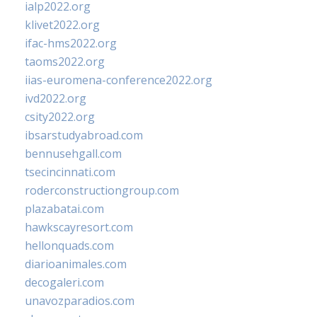
ialp2022.org
klivet2022.org
ifac-hms2022.org
taoms2022.org
iias-euromena-conference2022.org
ivd2022.org
csity2022.org
ibsarstudyabroad.com
bennusehgall.com
tsecincinnati.com
roderconstructiongroup.com
plazabatai.com
hawkscayresort.com
hellonquads.com
diarioanimales.com
decogaleri.com
unavozparadios.com