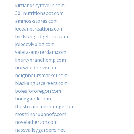
kirtlandcitytavern.com
301nutritionspot.com
ammos-stores.com
loceanecreations.com
birdsongridgefarm.com
joiedevivblog.com
valera-amsterdam.com
libertybrandhemp.com
norwoodinnwi.com
neighboursmarket.com
blackanguscareers.com
bolesfororegon.com
bodega-ole.com
thestreamlinerlounge.com
mestrinorubanofc.com
novelatherton.com
nassvalleygardens.net