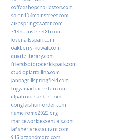
coffeeshopcharleston.com
salon104mainstreet.com
alkaspringswater.com
318mainstreet8h.com
lovenailsspari.com
oakberry-kuwait.com
quartzliterary.com
friendsofbroderickpark.com
studiopiattellina.com
jannagrillspringfield.com
fujiyamacharleston.com
elpatronchardon.com
donglaishun-order.com
fiamc-rome2022.org
mariceworldessentials.com
lafisheriarestaurant.com
915jazzandmore.com