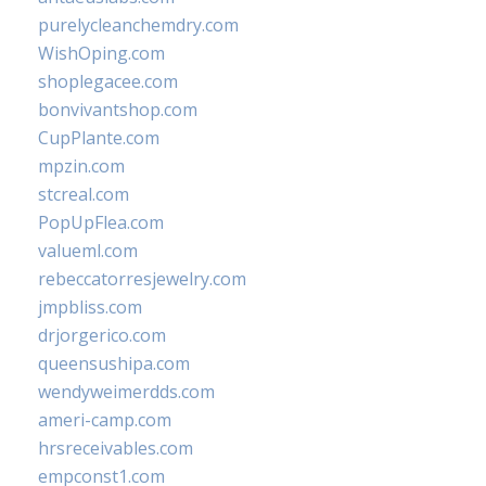
purelycleanchemdry.com
WishOping.com
shoplegacee.com
bonvivantshop.com
CupPlante.com
mpzin.com
stcreal.com
PopUpFlea.com
valueml.com
rebeccatorresjewelry.com
jmpbliss.com
drjorgerico.com
queensushipa.com
wendyweimerdds.com
ameri-camp.com
hrsreceivables.com
empconst1.com