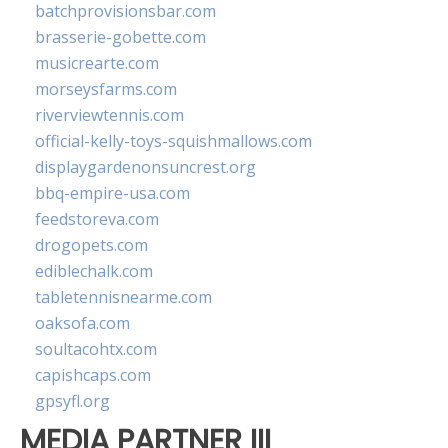
batchprovisionsbar.com
brasserie-gobette.com
musicrearte.com
morseysfarms.com
riverviewtennis.com
official-kelly-toys-squishmallows.com
displaygardenonsuncrest.org
bbq-empire-usa.com
feedstoreva.com
drogopets.com
ediblechalk.com
tabletennisnearme.com
oaksofa.com
soultacohtx.com
capishcaps.com
gpsyfl.org
MEDIA PARTNER III