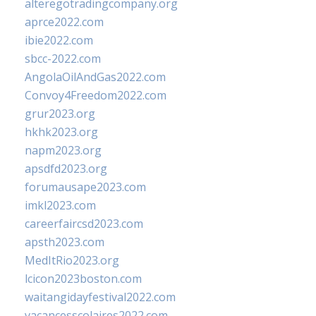
alteregotradingcompany.org
aprce2022.com
ibie2022.com
sbcc-2022.com
AngolaOilAndGas2022.com
Convoy4Freedom2022.com
grur2023.org
hkhk2023.org
napm2023.org
apsdfd2023.org
forumausape2023.com
imkl2023.com
careerfaircsd2023.com
apsth2023.com
MedItRio2023.org
lcicon2023boston.com
waitangidayfestival2022.com
vacancesscolaires2022.com