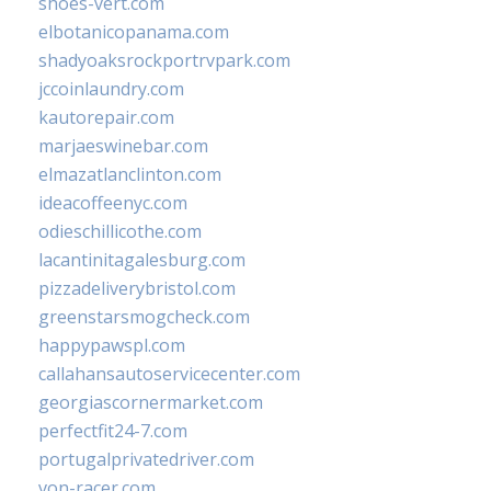
shoes-vert.com
elbotanicopanama.com
shadyoaksrockportrvpark.com
jccoinlaundry.com
kautorepair.com
marjaeswinebar.com
elmazatlanclinton.com
ideacoffeenyc.com
odieschillicothe.com
lacantinitagalesburg.com
pizzadeliverybristol.com
greenstarsmogcheck.com
happypawspl.com
callahansautoservicecenter.com
georgiascornermarket.com
perfectfit24-7.com
portugalprivatedriver.com
von-racer.com