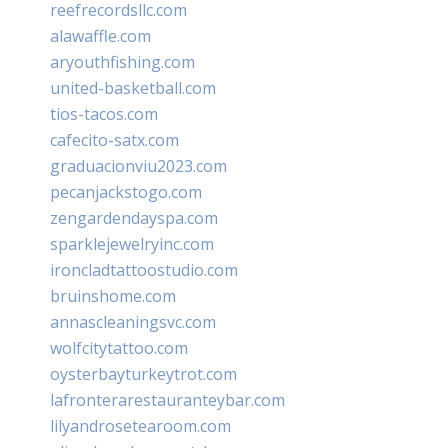
reefrecordsllc.com
alawaffle.com
aryouthfishing.com
united-basketball.com
tios-tacos.com
cafecito-satx.com
graduacionviu2023.com
pecanjackstogo.com
zengardendayspa.com
sparklejewelryinc.com
ironcladtattoostudio.com
bruinshome.com
annascleaningsvc.com
wolfcitytattoo.com
oysterbayturkeytrot.com
lafronterarestauranteybar.com
lilyandrosetearoom.com