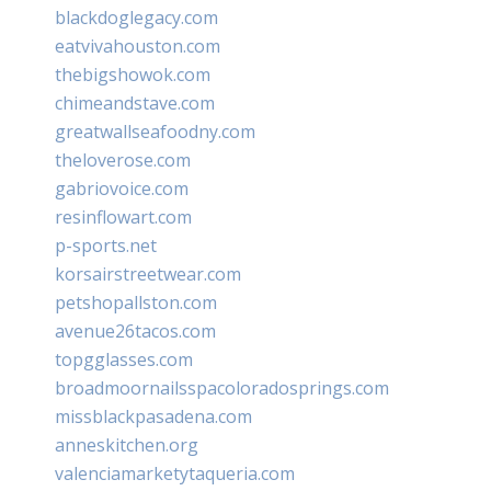
blackdoglegacy.com
eatvivahouston.com
thebigshowok.com
chimeandstave.com
greatwallseafoodny.com
theloverose.com
gabriovoice.com
resinflowart.com
p-sports.net
korsairstreetwear.com
petshopallston.com
avenue26tacos.com
topgglasses.com
broadmoornailsspacoloradosprings.com
missblackpasadena.com
anneskitchen.org
valenciamarketytaqueria.com