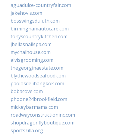
aguadulce-countryfair.com
jakehovis.com
bosswingsduluth.com
birminghamautocare.com
tonyscountrykitchen.com
jbellasnailspa.com
mychaihouse.com
alvisgrooming.com
thegeorginaestate.com
blythewoodseafood.com
paolosdelibangkok.com
bobacove.com
phoone24brookfield.com
mickeybarmama.com
roadwayconstructioninc.com
shopdragonflyboutique.com
sportszilla.org