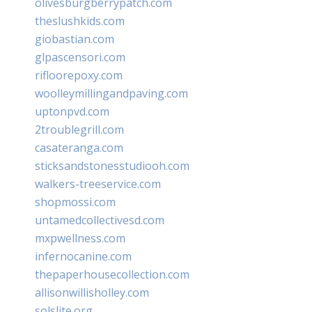
olivesburgberrypatch.com
theslushkids.com
giobastian.com
glpascensori.com
rifloorepoxy.com
woolleymillingandpaving.com
uptonpvd.com
2troublegrill.com
casateranga.com
sticksandstonesstudiooh.com
walkers-treeservice.com
shopmossi.com
untamedcollectivesd.com
mxpwellness.com
infernocanine.com
thepaperhousecollection.com
allisonwillisholley.com
solslite.org