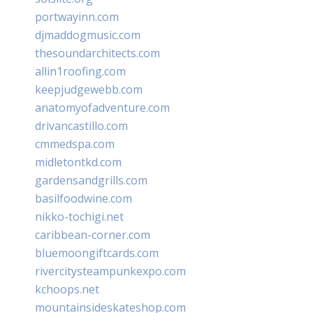
portwayinn.com
djmaddogmusic.com
thesoundarchitects.com
allin1roofing.com
keepjudgewebb.com
anatomyofadventure.com
drivancastillo.com
cmmedspa.com
midletontkd.com
gardensandgrills.com
basilfoodwine.com
nikko-tochigi.net
caribbean-corner.com
bluemoongiftcards.com
rivercitysteampunkexpo.com
kchoops.net
mountainsideskateshop.com