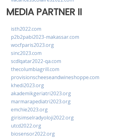
MEDIA PARTNER II
isth2022.com
p2b2pabi2023-makassar.com
wocfparis2023.org
sinc2023.com
scdlqatar2022-qa.com
thecolumbiagrill.com
provisionscheeseandwineshoppe.com
khedi2023.org
akademikgeriatri2023.org
marmarapediatri2023.org
emchie2023.org
girisimselradyoloji2022.org
utcd2022.org
biosensor2022.org