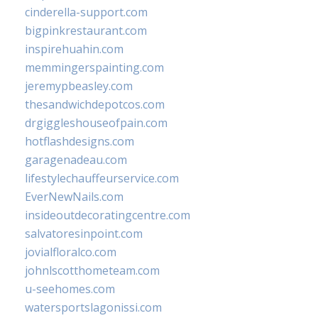
cinderella-support.com
bigpinkrestaurant.com
inspirehuahin.com
memmingerspainting.com
jeremypbeasley.com
thesandwichdepotcos.com
drgiggleshouseofpain.com
hotflashdesigns.com
garagenadeau.com
lifestylechauffeurservice.com
EverNewNails.com
insideoutdecoratingcentre.com
salvatoresinpoint.com
jovialfloralco.com
johnlscotthometeam.com
u-seehomes.com
watersportslagonissi.com