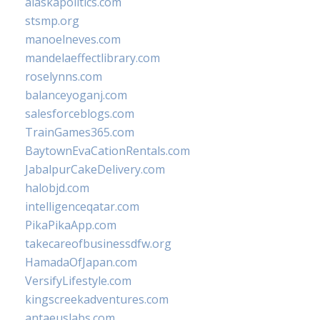
alaskapolitics.com
stsmp.org
manoelneves.com
mandelaeffectlibrary.com
roselynns.com
balanceyoganj.com
salesforceblogs.com
TrainGames365.com
BaytownEvaCationRentals.com
JabalpurCakeDelivery.com
halobjd.com
intelligenceqatar.com
PikaPikaApp.com
takecareofbusinessdfw.org
HamadaOfJapan.com
VersifyLifestyle.com
kingscreekadventures.com
antaeuslabs.com