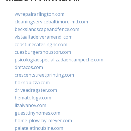
vwrepairarlington.com
cleaningservicebaltimore-md.com
beckslandscapeandfence.com
vistaaltadelveramendi.com
coastlinecateringnc.com
cuesburgershouston.com
psicologiaespecializadaencampeche.com
dmtacos.com
crescentstreetprinting.com
hornopizza.com
driveadragster.com
hematologa.com
lizaivanov.com
guesttinyhomes.com
home-plow-by-meyer.com
palatelatincuisine.com