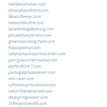
marjaeswinebar.com
elmazatlanclinton.com
ideacoffeenyc.com
odieschillicothe.com
lacantinitagalesburg.com
pizzadeliverybristol.com
greenstarsmogcheck.com
happypawspl.com
callahansautoservicecenter.com
georgiascornermarket.com
perfectfit24-7.com
portugalprivatedriver.com
von-racer.com
coffeeshopcharleston.com
salon104mainstreet.com
alkaspringswater.com
318mainstreet8h.com