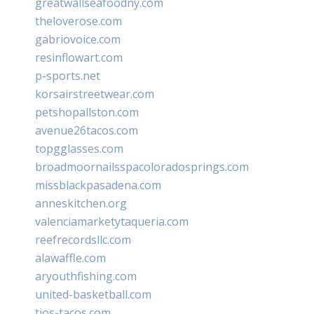
greatwallseafoodny.com
theloverose.com
gabriovoice.com
resinflowart.com
p-sports.net
korsairstreetwear.com
petshopallston.com
avenue26tacos.com
topgglasses.com
broadmoornailsspacoloradosprings.com
missblackpasadena.com
anneskitchen.org
valenciamarketytaqueria.com
reefrecordsllc.com
alawaffle.com
aryouthfishing.com
united-basketball.com
tios-tacos.com