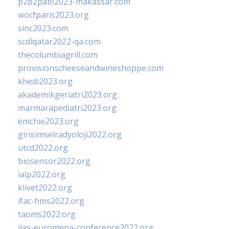
p2b2pabi2023-makassar.com
wocfparis2023.org
sinc2023.com
scdlqatar2022-qa.com
thecolumbiagrill.com
provisionscheeseandwineshoppe.com
khedi2023.org
akademikgeriatri2023.org
marmarapediatri2023.org
emchie2023.org
girisimselradyoloji2022.org
utcd2022.org
biosensor2022.org
ialp2022.org
klivet2022.org
ifac-hms2022.org
taoms2022.org
iias-euromena-conference2022.org