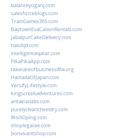
balanceyoganj.com
salesforceblogs.com
TrainGames365.com
BaytownEvaCationRentals.com
JabalpurCakeDelivery.com
halobjd.com
intelligenceqatar.com
PikaPikaApp.com
takecareofbusinessdfw.org
HamadaOfJapan.com
VersifyLifestyle.com
kingscreekadventures.com
antaeuslabs.com
purelycleanchemdry.com
WishOping.com
shoplegacee.com
bonvivantshop.com