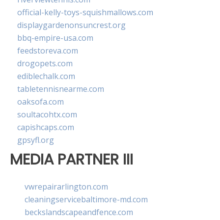
official-kelly-toys-squishmallows.com
displaygardenonsuncrest.org
bbq-empire-usa.com
feedstoreva.com
drogopets.com
ediblechalk.com
tabletennisnearme.com
oaksofa.com
soultacohtx.com
capishcaps.com
gpsyfl.org
MEDIA PARTNER III
vwrepairarlington.com
cleaningservicebaltimore-md.com
beckslandscapeandfence.com