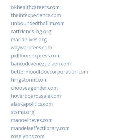
okhealthcareers.com
theintexperience.com
unboundedthefilm.com
catfriends-bg.org
marianlives.org
waywardtees.com
pidfloorsexpress.com
bancodevenezuelaen.com
bettermoodfoodcorporation.com
hingstonnt.com
chooseagender.com
hoverboardssale.com
alaskapolitics.com
stsmp.org
manoelneves.com
mandelaeffectlibrary.com
roselynns.com