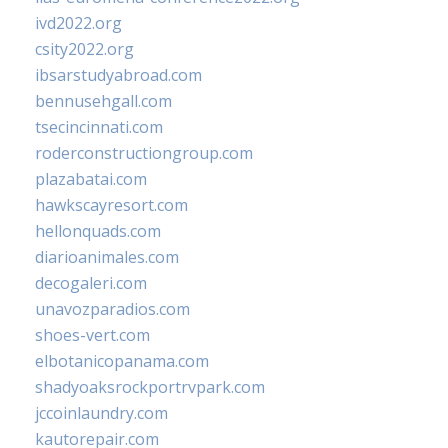
ivd2022.org
csity2022.org
ibsarstudyabroad.com
bennusehgall.com
tsecincinnati.com
roderconstructiongroup.com
plazabatai.com
hawkscayresort.com
hellonquads.com
diarioanimales.com
decogaleri.com
unavozparadios.com
shoes-vert.com
elbotanicopanama.com
shadyoaksrockportrvpark.com
jccoinlaundry.com
kautorepair.com