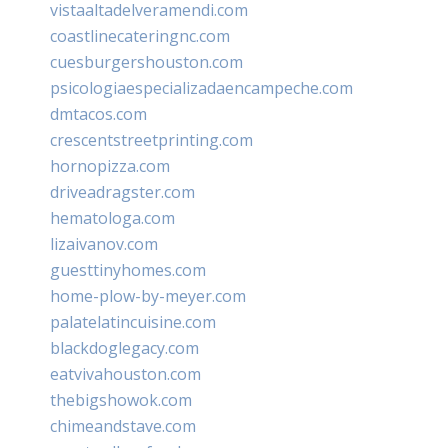
vistaaltadelveramendi.com
coastlinecateringnc.com
cuesburgershouston.com
psicologiaespecializadaencampeche.com
dmtacos.com
crescentstreetprinting.com
hornopizza.com
driveadragster.com
hematologa.com
lizaivanov.com
guesttinyhomes.com
home-plow-by-meyer.com
palatelatincuisine.com
blackdoglegacy.com
eatvivahouston.com
thebigshowok.com
chimeandstave.com