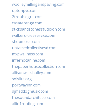
woolleymillingandpaving.com
uptonpvd.com
2troublegrill.com
casateranga.com
sticksandstonesstudiooh.com
walkers-treeservice.com
shopmossi.com
untamedcollectivesd.com
mxpwellness.com
infernocanine.com
thepaperhousecollection.com
allisonwillisholley.com
solslite.org
portwayinn.com
djmaddogmusic.com
thesoundarchitects.com
allin1roofing.com