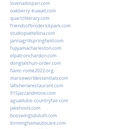
lovenailsspari.com
oakberry-kuwait.com
quartzliterary.com
friendsofbroderickpark.com
studiopiattellina.com
jannagrillspringfield.com
fujiyamacharleston.com
elpatronchardon.com
donglaishun-order.com
fiamc-rome2022.org
mariceworldessentials.com
lafisheriarestaurant.com
915jazzandmore.com
aguadulce-countryfair.com
jakehovis.com
bosswingsduluth.com
birminghamautocare.com