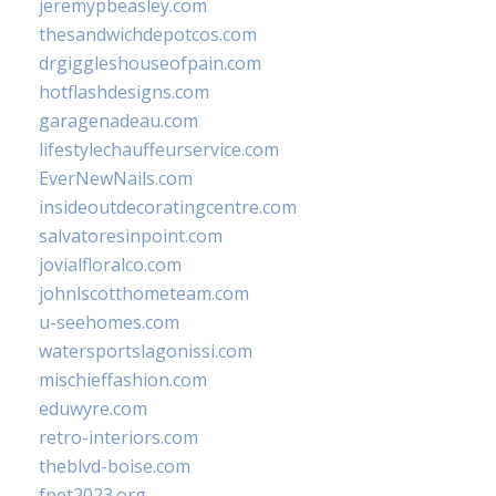
jeremypbeasley.com
thesandwichdepotcos.com
drgiggleshouseofpain.com
hotflashdesigns.com
garagenadeau.com
lifestylechauffeurservice.com
EverNewNails.com
insideoutdecoratingcentre.com
salvatoresinpoint.com
jovialfloralco.com
johnlscotthometeam.com
u-seehomes.com
watersportslagonissi.com
mischieffashion.com
eduwyre.com
retro-interiors.com
theblvd-boise.com
fpet2023.org