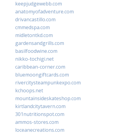
keepjudgewebb.com
anatomyofadventure.com
drivancastillo.com
cmmedspa.com
midletontkd.com
gardensandgrills.com
basilfoodwine.com
nikko-tochigi.net
caribbean-corner.com
bluemoongiftcards.com
rivercitysteampunkexpo.com
kchoops.net
mountainsideskateshop.com
kirtlandcitytavern.com
301nutritionspot.com
ammos-stores.com
loceanecreations.com