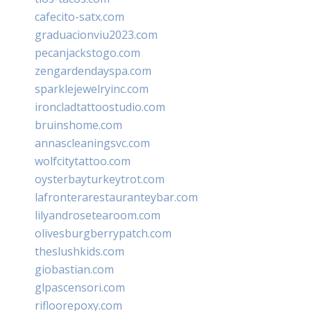
cafecito-satx.com
graduacionviu2023.com
pecanjackstogo.com
zengardendayspa.com
sparklejewelryinc.com
ironcladtattoostudio.com
bruinshome.com
annascleaningsvc.com
wolfcitytattoo.com
oysterbayturkeytrot.com
lafronterarestauranteybar.com
lilyandrosetearoom.com
olivesburgberrypatch.com
theslushkids.com
giobastian.com
glpascensori.com
rifloorepoxy.com