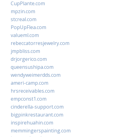
CupPlante.com
mpzin.com
stcreal.com
PopUpFlea.com
valueml.com
rebeccatorresjewelry.com
jmpbliss.com
drjorgerico.com
queensushipa.com
wendyweimerdds.com
ameri-camp.com
hrsreceivables.com
empconst1.com
cinderella-support.com
bigpinkrestaurant.com
inspirehuahin.com
memmingerspainting.com