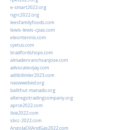
e-smart2022.org
ngrc2022.org
leesfamilyfoods.com
lewis-lewis-cpas.com
eleontennis.com
cyetus.com
bradfordshops.com
almadenranchsanjose.com
advocatevijay.com
adlibilimler2023.com
naswwebed.org
balithut-manado.org
alteregotradingcompany.org
aprce2022.com
ibie2022.com
sbcc-2022.com
AngolaOilAndGas2022.com