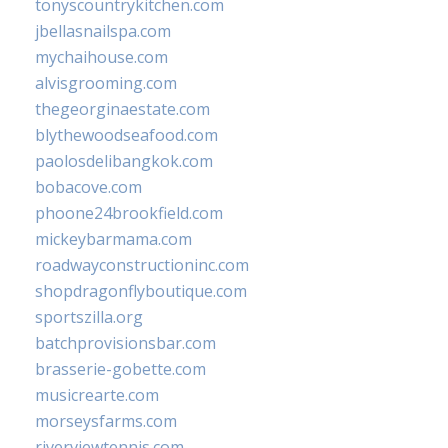
tonyscountrykitchen.com
jbellasnailspa.com
mychaihouse.com
alvisgrooming.com
thegeorginaestate.com
blythewoodseafood.com
paolosdelibangkok.com
bobacove.com
phoone24brookfield.com
mickeybarmama.com
roadwayconstructioninc.com
shopdragonflyboutique.com
sportszilla.org
batchprovisionsbar.com
brasserie-gobette.com
musicrearte.com
morseysfarms.com
riverviewtennis.com