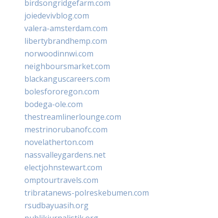
birdsongridgefarm.com
joiedevivblog.com
valera-amsterdam.com
libertybrandhemp.com
norwoodinnwi.com
neighboursmarket.com
blackanguscareers.com
bolesfororegon.com
bodega-ole.com
thestreamlinerlounge.com
mestrinorubanofc.com
novelatherton.com
nassvalleygardens.net
electjohnstewart.com
omptourtravels.com
tribratanews-polreskebumen.com
rsudbayuasih.org
publikjurnalistik.org