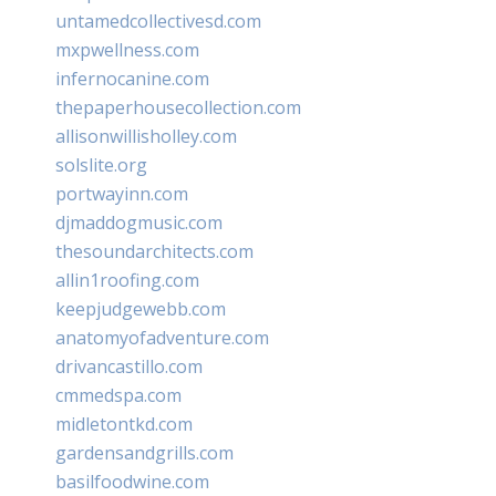
untamedcollectivesd.com
mxpwellness.com
infernocanine.com
thepaperhousecollection.com
allisonwillisholley.com
solslite.org
portwayinn.com
djmaddogmusic.com
thesoundarchitects.com
allin1roofing.com
keepjudgewebb.com
anatomyofadventure.com
drivancastillo.com
cmmedspa.com
midletontkd.com
gardensandgrills.com
basilfoodwine.com