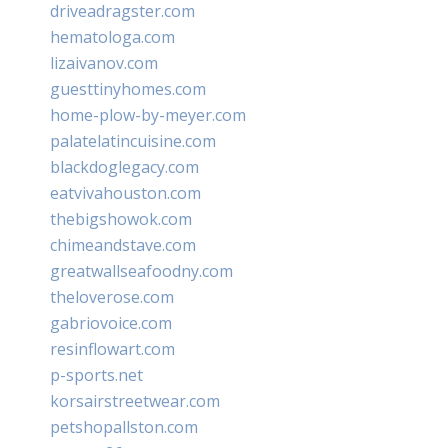
driveadragster.com
hematologa.com
lizaivanov.com
guesttinyhomes.com
home-plow-by-meyer.com
palatelatincuisine.com
blackdoglegacy.com
eatvivahouston.com
thebigshowok.com
chimeandstave.com
greatwallseafoodny.com
theloverose.com
gabriovoice.com
resinflowart.com
p-sports.net
korsairstreetwear.com
petshopallston.com