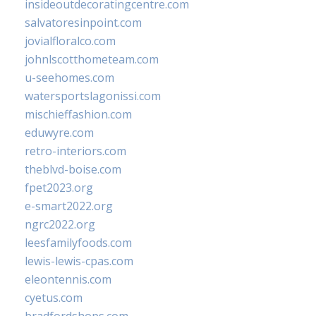
insideoutdecoratingcentre.com
salvatoresinpoint.com
jovialfloralco.com
johnlscotthometeam.com
u-seehomes.com
watersportslagonissi.com
mischieffashion.com
eduwyre.com
retro-interiors.com
theblvd-boise.com
fpet2023.org
e-smart2022.org
ngrc2022.org
leesfamilyfoods.com
lewis-lewis-cpas.com
eleontennis.com
cyetus.com