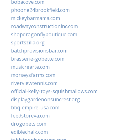
bobacove.com
phoone24brookfield.com
mickeybarmama.com
roadwayconstructioninc.com
shopdragonflyboutique.com
sportszilla.org
batchprovisionsbar.com
brasserie-gobette.com
musicrearte.com
morseysfarms.com
riverviewtennis.com
official-kelly-toys-squishmallows.com
displaygardenonsuncrest.org
bbq-empire-usa.com
feedstoreva.com
drogopets.com
ediblechalk.com