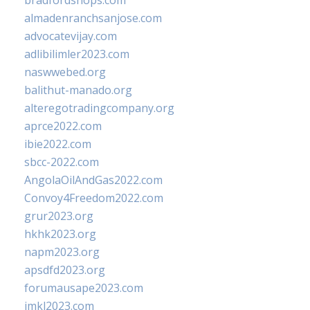
bradfordshops.com
almadenranchsanjose.com
advocatevijay.com
adlibilimler2023.com
naswwebed.org
balithut-manado.org
alteregotradingcompany.org
aprce2022.com
ibie2022.com
sbcc-2022.com
AngolaOilAndGas2022.com
Convoy4Freedom2022.com
grur2023.org
hkhk2023.org
napm2023.org
apsdfd2023.org
forumausape2023.com
imkl2023.com