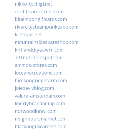
nikko-tochigi.net
caribbean-corner.com
bluemoongiftcards.com
rivercitysteampunkexpo.com
kchoops.net
mountainsideskateshop.com
kirtlandcitytavern.com
301nutritionspot.com
ammos-stores.com
loceanecreations.com
birdsongridgefarm.com
joiedevivblog.com
valera-amsterdam.com
libertybrandhemp.com
norwoodinnwi.com
neighboursmarket.com
blackanguscareers.com