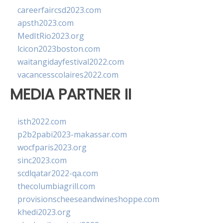
careerfaircsd2023.com
apsth2023.com
MedItRio2023.org
lcicon2023boston.com
waitangidayfestival2022.com
vacancesscolaires2022.com
MEDIA PARTNER II
isth2022.com
p2b2pabi2023-makassar.com
wocfparis2023.org
sinc2023.com
scdlqatar2022-qa.com
thecolumbiagrill.com
provisionscheeseandwineshoppe.com
khedi2023.org