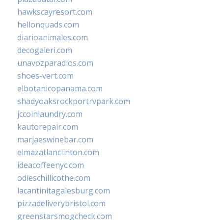
hawkscayresort.com
hellonquads.com
diarioanimales.com
decogaleri.com
unavozparadios.com
shoes-vert.com
elbotanicopanama.com
shadyoaksrockportrvpark.com
jccoinlaundry.com
kautorepair.com
marjaeswinebar.com
elmazatlanclinton.com
ideacoffeenyc.com
odieschillicothe.com
lacantinitagalesburg.com
pizzadeliverybristol.com
greenstarsmogcheck.com