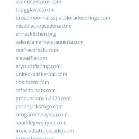
avenue26tacos.com
topgglasses.com
broadmoornailsspacoloradosprings.com
missblackpasadena.com
anneskitchen.org
valenciamarketytaqueria.com
reefrecordsllc.com
alawaffle.com
aryouthfishing.com
united-basketball.com
tios-tacos.com
cafecito-satx.com
graduacionviu2023.com
pecanjackstogo.com
zengardendayspa.com
sparklejewelryinc.com
ironcladtattoostudio.com
bruinshome.com