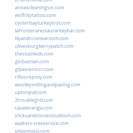
annascleaningsvc.com
wolfcitytattoo.com
oysterbayturkeytrot.com
lafronterarestauranteybar.com
lilyandrosetearoom.com
olivesburgberrypatch.com
theslushkids.com
giobastian.com
glpascensori.com
rifloorepoxy.com
woolleymillingandpaving.com
uptonpvd.com
2troublegrill.com
casateranga.com
sticksandstonesstudiooh.com
walkers-treeservice.com
shopmossi.com