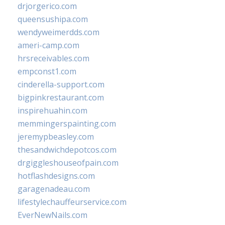
drjorgerico.com
queensushipa.com
wendyweimerdds.com
ameri-camp.com
hrsreceivables.com
empconst1.com
cinderella-support.com
bigpinkrestaurant.com
inspirehuahin.com
memmingerspainting.com
jeremypbeasley.com
thesandwichdepotcos.com
drgiggleshouseofpain.com
hotflashdesigns.com
garagenadeau.com
lifestylechauffeurservice.com
EverNewNails.com