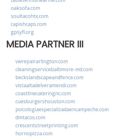
tabletennisnearme.com
oaksofa.com
soultacohtx.com
capishcaps.com
gpsyfl.org
MEDIA PARTNER III
vwrepairarlington.com
cleaningservicebaltimore-md.com
beckslandscapeandfence.com
vistaaltadelveramendi.com
coastlinecateringnc.com
cuesburgershouston.com
psicologiaespecializadaencampeche.com
dmtacos.com
crescentstreetprinting.com
hornopizza.com