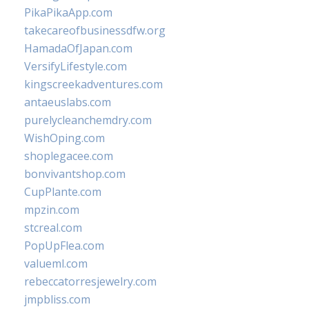
PikaPikaApp.com
takecareofbusinessdfw.org
HamadaOfJapan.com
VersifyLifestyle.com
kingscreekadventures.com
antaeuslabs.com
purelycleanchemdry.com
WishOping.com
shoplegacee.com
bonvivantshop.com
CupPlante.com
mpzin.com
stcreal.com
PopUpFlea.com
valueml.com
rebeccatorresjewelry.com
jmpbliss.com