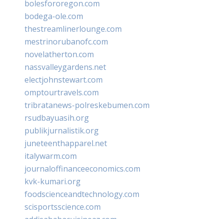
bolesfororegon.com
bodega-ole.com
thestreamlinerlounge.com
mestrinorubanofc.com
novelatherton.com
nassvalleygardens.net
electjohnstewart.com
omptourtravels.com
tribratanews-polreskebumen.com
rsudbayuasih.org
publikjurnalistik.org
juneteenthapparel.net
italywarm.com
journaloffinanceeconomics.com
kvk-kumari.org
foodscienceandtechnology.com
scisportsscience.com