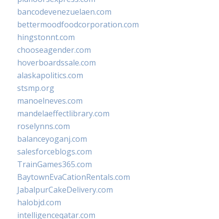
bancodevenezuelaen.com
bettermoodfoodcorporation.com
hingstonnt.com
chooseagender.com
hoverboardssale.com
alaskapolitics.com
stsmp.org
manoelneves.com
mandelaeffectlibrary.com
roselynns.com
balanceyoganj.com
salesforceblogs.com
TrainGames365.com
BaytownEvaCationRentals.com
JabalpurCakeDelivery.com
halobjd.com
intelligenceqatar.com