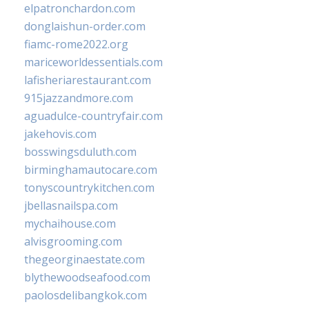
elpatronchardon.com
donglaishun-order.com
fiamc-rome2022.org
mariceworldessentials.com
lafisheriarestaurant.com
915jazzandmore.com
aguadulce-countryfair.com
jakehovis.com
bosswingsduluth.com
birminghamautocare.com
tonyscountrykitchen.com
jbellasnailspa.com
mychaihouse.com
alvisgrooming.com
thegeorginaestate.com
blythewoodseafood.com
paolosdelibangkok.com