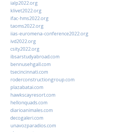
ialp2022.org
klivet2022.org
ifac-hms2022.org
taoms2022.org
iias-euromena-conference2022.org
ivd2022.org
csity2022.org
ibsarstudyabroad.com
bennusehgall.com
tsecincinnati.com
roderconstructiongroup.com
plazabatai.com
hawkscayresort.com
hellonquads.com
diarioanimales.com
decogaleri.com
unavozparadios.com