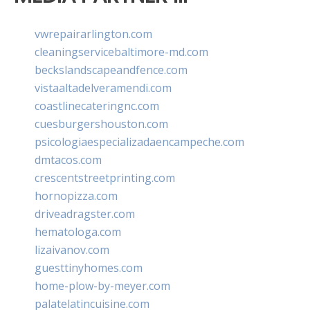
vwrepairarlington.com
cleaningservicebaltimore-md.com
beckslandscapeandfence.com
vistaaltadelveramendi.com
coastlinecateringnc.com
cuesburgershouston.com
psicologiaespecializadaencampeche.com
dmtacos.com
crescentstreetprinting.com
hornopizza.com
driveadragster.com
hematologa.com
lizaivanov.com
guesttinyhomes.com
home-plow-by-meyer.com
palatelatincuisine.com