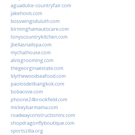
aguadulce-countryfair.com
jakehovis.com
bosswingsduluth.com
birminghamautocare.com
tonyscountrykitchen.com
jbellasnailspa.com
mychaihouse.com
alvisgrooming.com
thegeorginaestate.com
blythewoodseafood.com
paolosdelibangkok.com
bobacove.com
phoone24brookfield.com
mickeybarmama.com
roadwayconstructioninc.com
shopdragonflyboutique.com
sportszilla.org