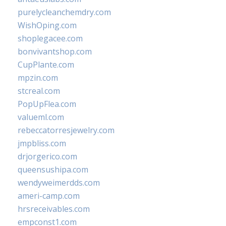
purelycleanchemdry.com
WishOping.com
shoplegacee.com
bonvivantshop.com
CupPlante.com
mpzin.com
stcreal.com
PopUpFlea.com
valueml.com
rebeccatorresjewelry.com
jmpbliss.com
drjorgerico.com
queensushipa.com
wendyweimerdds.com
ameri-camp.com
hrsreceivables.com
empconst1.com