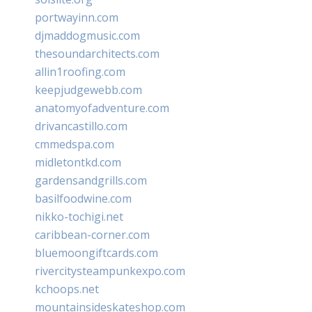
portwayinn.com
djmaddogmusic.com
thesoundarchitects.com
allin1roofing.com
keepjudgewebb.com
anatomyofadventure.com
drivancastillo.com
cmmedspa.com
midletontkd.com
gardensandgrills.com
basilfoodwine.com
nikko-tochigi.net
caribbean-corner.com
bluemoongiftcards.com
rivercitysteampunkexpo.com
kchoops.net
mountainsideskateshop.com