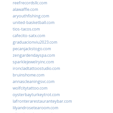
reefrecordsllc.com
alawaffle.com
aryouthfishing.com
united-basketball.com
tios-tacos.com
cafecito-satx.com
graduacionviu2023.com
pecanjackstogo.com
zengardendayspa.com
sparklejewelryinc.com
ironcladtattoostudio.com
bruinshome.com
annascleaningsvc.com
wolfcitytattoo.com
oysterbayturkeytrot.com
lafronterarestauranteybar.com
lilyandrosetearoom.com