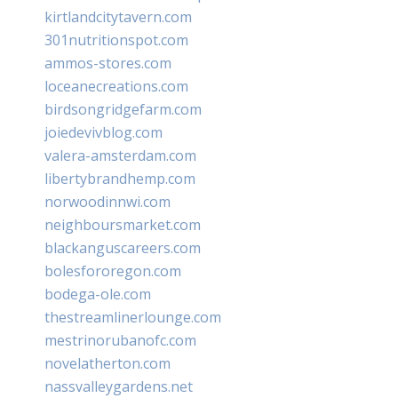
kirtlandcitytavern.com
301nutritionspot.com
ammos-stores.com
loceanecreations.com
birdsongridgefarm.com
joiedevivblog.com
valera-amsterdam.com
libertybrandhemp.com
norwoodinnwi.com
neighboursmarket.com
blackanguscareers.com
bolesfororegon.com
bodega-ole.com
thestreamlinerlounge.com
mestrinorubanofc.com
novelatherton.com
nassvalleygardens.net