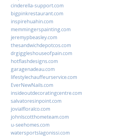
cinderella-support.com
bigpinkrestaurant.com
inspirehuahin.com
memmingerspainting.com
jeremypbeasley.com
thesandwichdepotcos.com
drgiggleshouseofpain.com
hotflashdesigns.com
garagenadeau.com
lifestylechauffeurservice.com
EverNewNails.com
insideoutdecoratingcentre.com
salvatoresinpoint.com
jovialfloralco.com
johnlscotthometeam.com
u-seehomes.com
watersportslagonissi.com