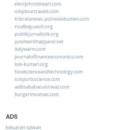
electjohnstewart.com
omptourtravels.com
tribratanews-polreskebumen.com
rsudbayuasih.org
publikjurnalistik.org
juneteenthapparel.net
italywarm.com
journaloffinanceeconomics.com
kvk-kumari.org
foodscienceandtechnology.com
scisportsscience.com
addisababacuisineaz.com
burgerimcamas.com
ADS
keluaran taiwan