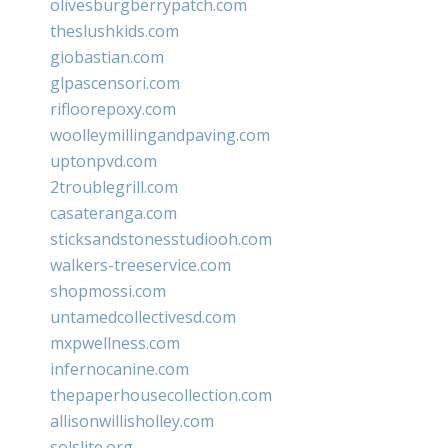
olivesburgberrypatch.com
theslushkids.com
giobastian.com
glpascensori.com
rifloorepoxy.com
woolleymillingandpaving.com
uptonpvd.com
2troublegrill.com
casateranga.com
sticksandstonesstudiooh.com
walkers-treeservice.com
shopmossi.com
untamedcollectivesd.com
mxpwellness.com
infernocanine.com
thepaperhousecollection.com
allisonwillisholley.com
solslite.org