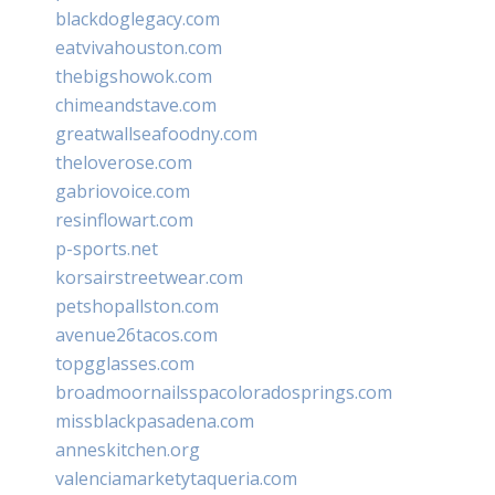
blackdoglegacy.com
eatvivahouston.com
thebigshowok.com
chimeandstave.com
greatwallseafoodny.com
theloverose.com
gabriovoice.com
resinflowart.com
p-sports.net
korsairstreetwear.com
petshopallston.com
avenue26tacos.com
topgglasses.com
broadmoornailsspacoloradosprings.com
missblackpasadena.com
anneskitchen.org
valenciamarketytaqueria.com