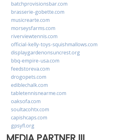
batchprovisionsbar.com
brasserie-gobette.com
musicrearte.com
morseysfarms.com
riverviewtennis.com
official-kelly-toys-squishmallows.com
displaygardenonsuncrest.org
bbq-empire-usa.com
feedstoreva.com
drogopets.com
ediblechalk.com
tabletennisnearme.com
oaksofa.com
soultacohtx.com
capishcaps.com
gpsyfl.org
MEDIA PARTNER III