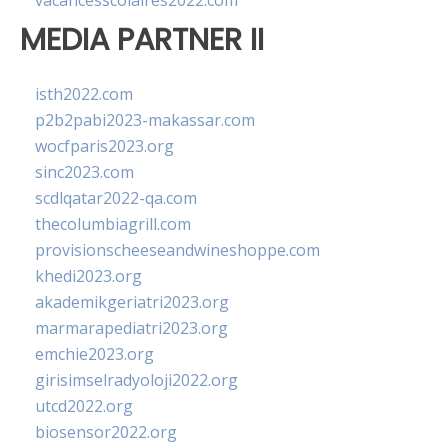
vacancesscolaires2022.com
MEDIA PARTNER II
isth2022.com
p2b2pabi2023-makassar.com
wocfparis2023.org
sinc2023.com
scdlqatar2022-qa.com
thecolumbiagrill.com
provisionscheeseandwineshoppe.com
khedi2023.org
akademikgeriatri2023.org
marmarapediatri2023.org
emchie2023.org
girisimselradyoloji2022.org
utcd2022.org
biosensor2022.org