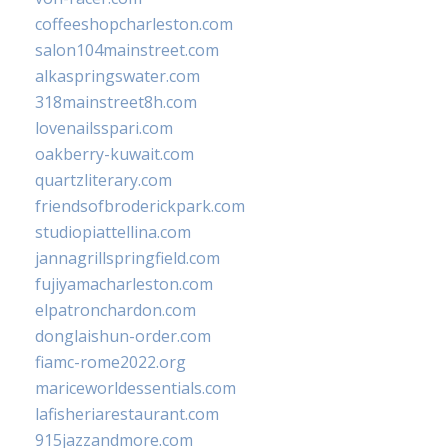
coffeeshopcharleston.com
salon104mainstreet.com
alkaspringswater.com
318mainstreet8h.com
lovenailsspari.com
oakberry-kuwait.com
quartzliterary.com
friendsofbroderickpark.com
studiopiattellina.com
jannagrillspringfield.com
fujiyamacharleston.com
elpatronchardon.com
donglaishun-order.com
fiamc-rome2022.org
mariceworldessentials.com
lafisheriarestaurant.com
915jazzandmore.com