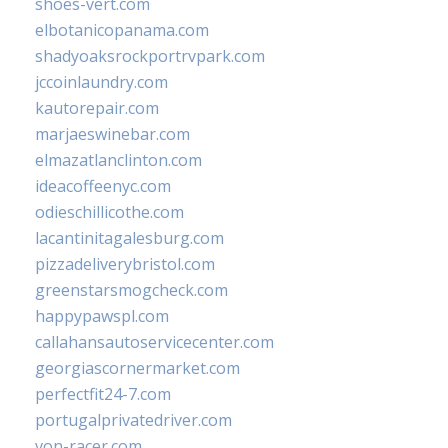
shoes-vert.com
elbotanicopanama.com
shadyoaksrockportrvpark.com
jccoinlaundry.com
kautorepair.com
marjaeswinebar.com
elmazatlanclinton.com
ideacoffeenyc.com
odieschillicothe.com
lacantinitagalesburg.com
pizzadeliverybristol.com
greenstarsmogcheck.com
happypawspl.com
callahansautoservicecenter.com
georgiascornermarket.com
perfectfit24-7.com
portugalprivatedriver.com
von-racer.com