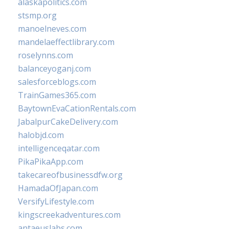
alaskapolitics.com
stsmp.org
manoelneves.com
mandelaeffectlibrary.com
roselynns.com
balanceyoganj.com
salesforceblogs.com
TrainGames365.com
BaytownEvaCationRentals.com
JabalpurCakeDelivery.com
halobjd.com
intelligenceqatar.com
PikaPikaApp.com
takecareofbusinessdfw.org
HamadaOfJapan.com
VersifyLifestyle.com
kingscreekadventures.com
antaeuslabs.com