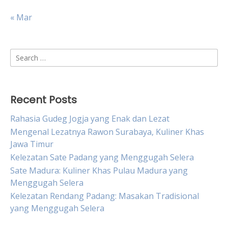
« Mar
Search
for:
Recent Posts
Rahasia Gudeg Jogja yang Enak dan Lezat
Mengenal Lezatnya Rawon Surabaya, Kuliner Khas
Jawa Timur
Kelezatan Sate Padang yang Menggugah Selera
Sate Madura: Kuliner Khas Pulau Madura yang
Menggugah Selera
Kelezatan Rendang Padang: Masakan Tradisional
yang Menggugah Selera