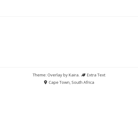
Theme: Overlay by
Kaira
.
Extra Text
Cape Town, South Africa