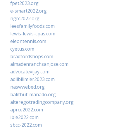
fpet2023.org
e-smart2022.org
ngrc2022.org
leesfamilyfoods.com
lewis-lewis-cpas.com
eleontennis.com
cyetus.com
bradfordshops.com
almadenranchsanjose.com
advocatevijay.com
adlibilimler2023.com
naswwebed.org
balithut-manado.org
alteregotradingcompany.org
aprce2022.com
ibie2022.com
sbcc-2022.com