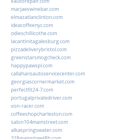
kautorepair.com
marjaeswinebar.com
elmazatlanclinton.com
ideacoffeenyc.com
odieschillicothe.com
lacantinitagalesburg.com
pizzadeliverybristol.com
greenstarsmogcheck.com
happypawspl.com
callahansautoservicecenter.com
georgiascornermarket.com
perfectfit24-7.com
portugalprivatedriver.com
von-racer.com
coffeeshopcharleston.com
salon104mainstreet.com
alkaspringswater.com
318mainstreet8h.com