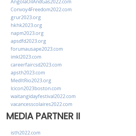
AngolaOilAndGas2022.com
Convoy4Freedom2022.com
grur2023.org
hkhk2023.org
napm2023.org
apsdfd2023.org
forumausape2023.com
imkl2023.com
careerfaircsd2023.com
apsth2023.com
MedItRio2023.org
lcicon2023boston.com
waitangidayfestival2022.com
vacancesscolaires2022.com
MEDIA PARTNER II
isth2022.com