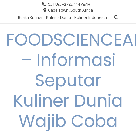
Skip
Call Us: +2782 444 YEAH
to
Cape Town, South Africa
content
Berita Kuliner
Kuliner Dunia
Kuliner Indonesia
FOODSCIENCE
– Informasi
Seputar
Kuliner Dunia
Wajib Coba