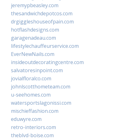
jeremypbeasley.com
thesandwichdepotcos.com
drgiggleshouseofpain.com
hotflashdesigns.com
garagenadeau.com
lifestylechauffeurservice.com
EverNewNails.com
insideoutdecoratingcentre.com
salvatoresinpoint.com
jovialfloralco.com
johnlscotthometeam.com
u-seehomes.com
watersportslagonissi.com
mischieffashion.com
eduwyre.com
retro-interiors.com
theblvd-boise.com