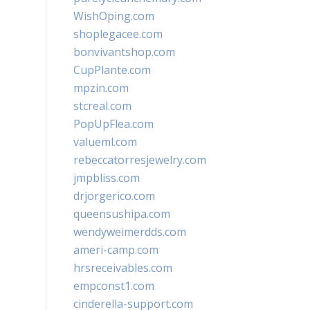
WishOping.com
shoplegacee.com
bonvivantshop.com
CupPlante.com
mpzin.com
stcreal.com
PopUpFlea.com
valueml.com
rebeccatorresjewelry.com
jmpbliss.com
drjorgerico.com
queensushipa.com
wendyweimerdds.com
ameri-camp.com
hrsreceivables.com
empconst1.com
cinderella-support.com