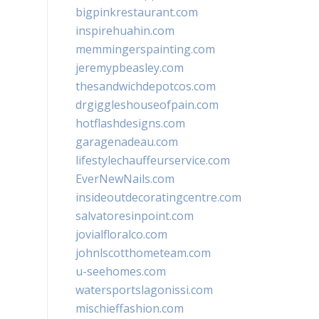
bigpinkrestaurant.com
inspirehuahin.com
memmingerspainting.com
jeremypbeasley.com
thesandwichdepotcos.com
drgiggleshouseofpain.com
hotflashdesigns.com
garagenadeau.com
lifestylechauffeurservice.com
EverNewNails.com
insideoutdecoratingcentre.com
salvatoresinpoint.com
jovialfloralco.com
johnlscotthometeam.com
u-seehomes.com
watersportslagonissi.com
mischieffashion.com