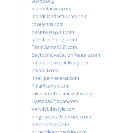
stsmp.org
manoelneves.com
mandelaeffectlibrary.com
roselynns.com
balanceyoganj.com
salesforceblogs.com
TrainGames365.com
BaytownEvaCationRentals.com
JabalpurCakeDelivery.com
halobjd.com
intelligenceqatar.com
PikaPikaApp.com
takecareofbusinessdfw.org
HamadaOfJapan.com
VersifyLifestyle.com
kingscreekadventures.com
antaeuslabs.com
purelycleanchemdry.com