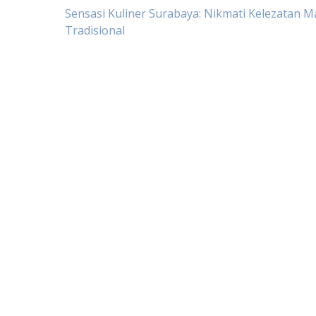
Post
Sensasi Kuliner Surabaya: Nikmati Kelezatan 
Tradisional
navigation