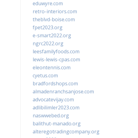
eduwyre.com
retro-interiors.com
theblvd-boise.com
fpet2023.org
e-smart2022.org
ngrc2022.org
leesfamilyfoods.com
lewis-lewis-cpas.com
eleontennis.com
cyetus.com
bradfordshops.com
almadenranchsanjose.com
advocatevijay.com
adlibilimler2023.com
naswwebed.org
balithut-manado.org
alteregotradingcompany.org