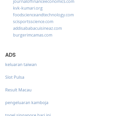
journaloffinanceeconomics.com
kvk-kumari.org
foodscienceandtechnology.com
scisportsscience.com
addisababacuisineaz.com
burgerimcamas.com
ADS
keluaran taiwan
Slot Pulsa
Result Macau
pengeluaran kamboja
togel singapore hari ini