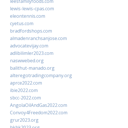
leesfamilyfoods.com
lewis-lewis-cpas.com
eleontennis.com
cyetus.com
bradfordshops.com
almadenranchsanjose.com
advocatevijay.com
adlibilimler2023.com
naswwebed.org
balithut-manado.org
alteregotradingcompany.org
aprce2022.com
ibie2022.com
sbcc-2022.com
AngolaOilAndGas2022.com
Convoy4Freedom2022.com
grur2023.org
hkhk2023.org