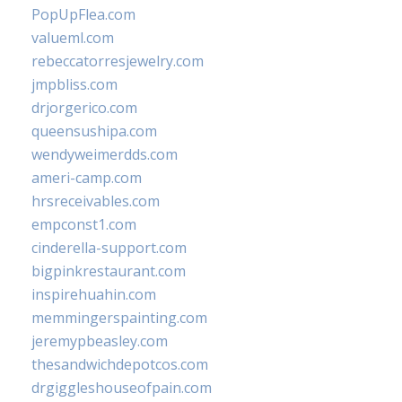
PopUpFlea.com
valueml.com
rebeccatorresjewelry.com
jmpbliss.com
drjorgerico.com
queensushipa.com
wendyweimerdds.com
ameri-camp.com
hrsreceivables.com
empconst1.com
cinderella-support.com
bigpinkrestaurant.com
inspirehuahin.com
memmingerspainting.com
jeremypbeasley.com
thesandwichdepotcos.com
drgiggleshouseofpain.com