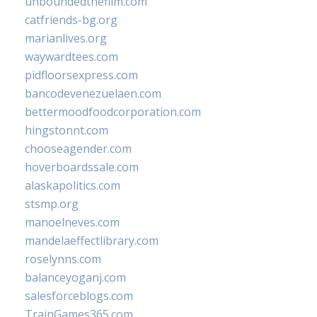
unboundedthefilm.com
catfriends-bg.org
marianlives.org
waywardtees.com
pidfloorsexpress.com
bancodevenezuelaen.com
bettermoodfoodcorporation.com
hingstonnt.com
chooseagender.com
hoverboardssale.com
alaskapolitics.com
stsmp.org
manoelneves.com
mandelaeffectlibrary.com
roselynns.com
balanceyoganj.com
salesforceblogs.com
TrainGames365.com