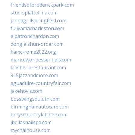
friendsofbroderickpark.com
studiopiattellina.com
jannagrillspringfield.com
fujiyamacharleston.com
elpatronchardon.com
donglaishun-order.com
fiamc-rome2022.org
mariceworldessentials.com
lafisheriarestaurant.com
915jazzandmore.com
aguadulce-countryfair.com
jakehovis.com
bosswingsduluth.com
birminghamautocare.com
tonyscountrykitchen.com
jbellasnailspa.com
mychaihouse.com