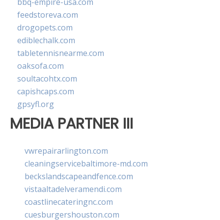
bbq-empire-usa.com
feedstoreva.com
drogopets.com
ediblechalk.com
tabletennisnearme.com
oaksofa.com
soultacohtx.com
capishcaps.com
gpsyfl.org
MEDIA PARTNER III
vwrepairarlington.com
cleaningservicebaltimore-md.com
beckslandscapeandfence.com
vistaaltadelveramendi.com
coastlinecateringnc.com
cuesburgershouston.com