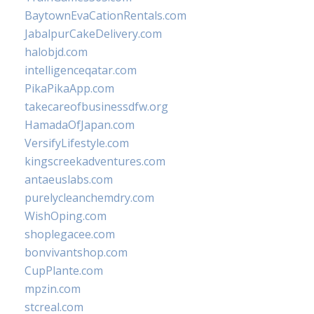
BaytownEvaCationRentals.com
JabalpurCakeDelivery.com
halobjd.com
intelligenceqatar.com
PikaPikaApp.com
takecareofbusinessdfw.org
HamadaOfJapan.com
VersifyLifestyle.com
kingscreekadventures.com
antaeuslabs.com
purelycleanchemdry.com
WishOping.com
shoplegacee.com
bonvivantshop.com
CupPlante.com
mpzin.com
stcreal.com