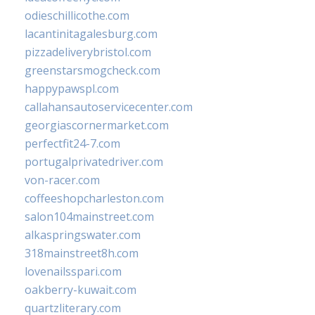
odieschillicothe.com
lacantinitagalesburg.com
pizzadeliverybristol.com
greenstarsmogcheck.com
happypawspl.com
callahansautoservicecenter.com
georgiascornermarket.com
perfectfit24-7.com
portugalprivatedriver.com
von-racer.com
coffeeshopcharleston.com
salon104mainstreet.com
alkaspringswater.com
318mainstreet8h.com
lovenailsspari.com
oakberry-kuwait.com
quartzliterary.com