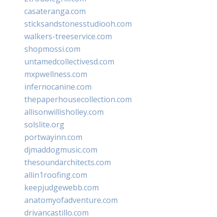
casateranga.com
sticksandstonesstudiooh.com
walkers-treeservice.com
shopmossi.com
untamedcollectivesd.com
mxpwellness.com
infernocanine.com
thepaperhousecollection.com
allisonwillisholley.com
solslite.org
portwayinn.com
djmaddogmusic.com
thesoundarchitects.com
allin1roofing.com
keepjudgewebb.com
anatomyofadventure.com
drivancastillo.com