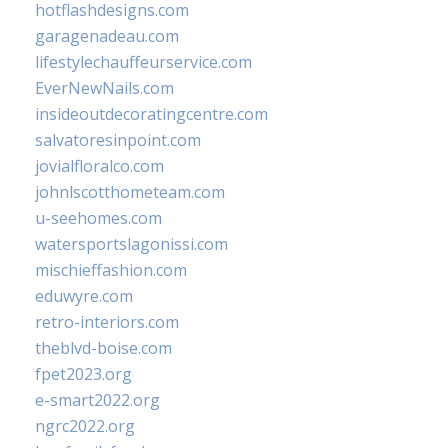
hotflashdesigns.com
garagenadeau.com
lifestylechauffeurservice.com
EverNewNails.com
insideoutdecoratingcentre.com
salvatoresinpoint.com
jovialfloralco.com
johnlscotthometeam.com
u-seehomes.com
watersportslagonissi.com
mischieffashion.com
eduwyre.com
retro-interiors.com
theblvd-boise.com
fpet2023.org
e-smart2022.org
ngrc2022.org