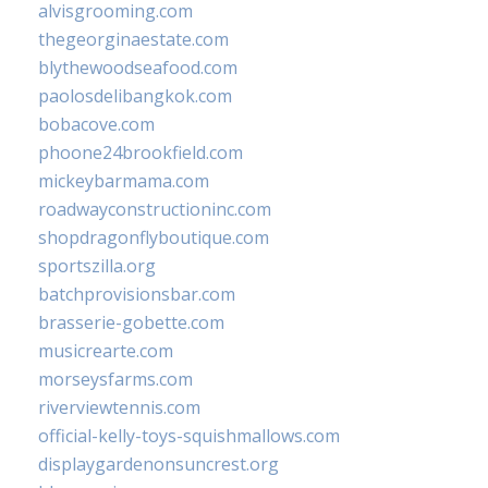
alvisgrooming.com
thegeorginaestate.com
blythewoodseafood.com
paolosdelibangkok.com
bobacove.com
phoone24brookfield.com
mickeybarmama.com
roadwayconstructioninc.com
shopdragonflyboutique.com
sportszilla.org
batchprovisionsbar.com
brasserie-gobette.com
musicrearte.com
morseysfarms.com
riverviewtennis.com
official-kelly-toys-squishmallows.com
displaygardenonsuncrest.org