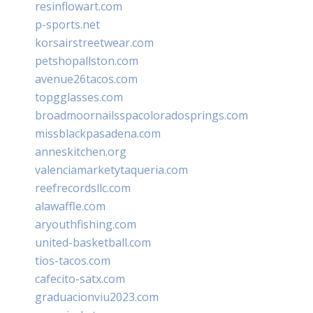
resinflowart.com
p-sports.net
korsairstreetwear.com
petshopallston.com
avenue26tacos.com
topgglasses.com
broadmoornailsspacoloradosprings.com
missblackpasadena.com
anneskitchen.org
valenciamarketytaqueria.com
reefrecordsllc.com
alawaffle.com
aryouthfishing.com
united-basketball.com
tios-tacos.com
cafecito-satx.com
graduacionviu2023.com