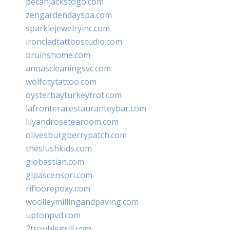
pecanjackstogo.com
zengardendayspa.com
sparklejewelryinc.com
ironcladtattoostudio.com
bruinshome.com
annascleaningsvc.com
wolfcitytattoo.com
oysterbayturkeytrot.com
lafronterarestauranteybar.com
lilyandrosetearoom.com
olivesburgberrypatch.com
theslushkids.com
giobastian.com
glpascensori.com
rifloorepoxy.com
woolleymillingandpaving.com
uptonpvd.com
2troublegrill.com