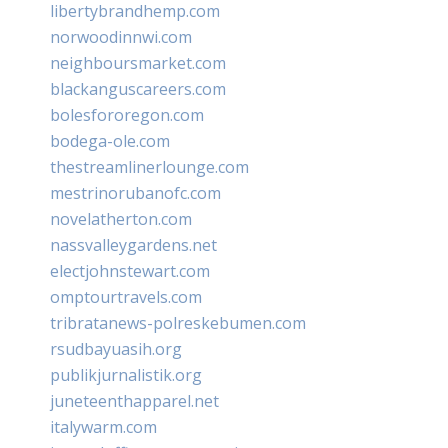
libertybrandhemp.com
norwoodinnwi.com
neighboursmarket.com
blackanguscareers.com
bolesfororegon.com
bodega-ole.com
thestreamlinerlounge.com
mestrinorubanofc.com
novelatherton.com
nassvalleygardens.net
electjohnstewart.com
omptourtravels.com
tribratanews-polreskebumen.com
rsudbayuasih.org
publikjurnalistik.org
juneteenthapparel.net
italywarm.com