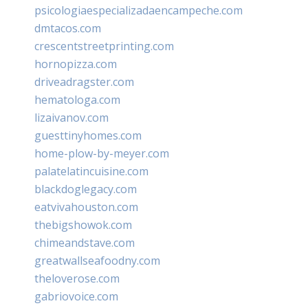
psicologiaespecializadaencampeche.com
dmtacos.com
crescentstreetprinting.com
hornopizza.com
driveadragster.com
hematologa.com
lizaivanov.com
guesttinyhomes.com
home-plow-by-meyer.com
palatelatincuisine.com
blackdoglegacy.com
eatvivahouston.com
thebigshowok.com
chimeandstave.com
greatwallseafoodny.com
theloverose.com
gabriovoice.com