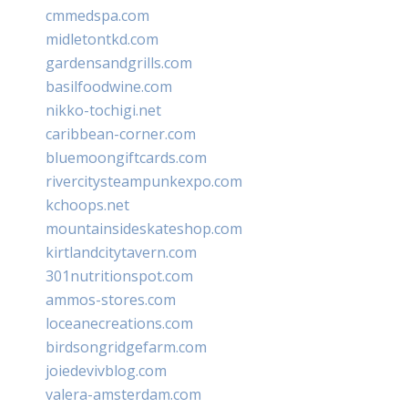
cmmedspa.com
midletontkd.com
gardensandgrills.com
basilfoodwine.com
nikko-tochigi.net
caribbean-corner.com
bluemoongiftcards.com
rivercitysteampunkexpo.com
kchoops.net
mountainsideskateshop.com
kirtlandcitytavern.com
301nutritionspot.com
ammos-stores.com
loceanecreations.com
birdsongridgefarm.com
joiedevivblog.com
valera-amsterdam.com