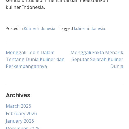
semua untuk lebih mencintai dan melestarikan
kuliner Indonesia.
Posted in
Kuliner Indonesia
Tagged
kuliner indonesia
Post
Menggali Lebih Dalam
Menggali Fakta Menarik
Tentang Dunia Kuliner dan
Seputar Sejarah Kuliner
Perkembangannya
Dunia
navigation
Archives
March 2026
February 2026
January 2026
December 2025