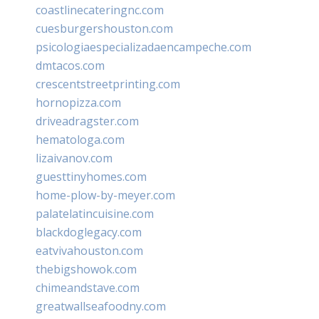
coastlinecateringnc.com
cuesburgershouston.com
psicologiaespecializadaencampeche.com
dmtacos.com
crescentstreetprinting.com
hornopizza.com
driveadragster.com
hematologa.com
lizaivanov.com
guesttinyhomes.com
home-plow-by-meyer.com
palatelatincuisine.com
blackdoglegacy.com
eatvivahouston.com
thebigshowok.com
chimeandstave.com
greatwallseafoodny.com