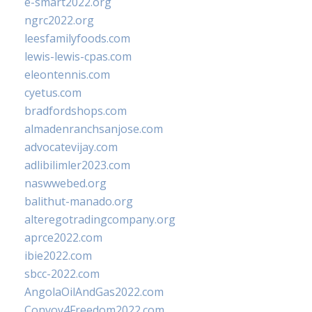
e-smart2022.org
ngrc2022.org
leesfamilyfoods.com
lewis-lewis-cpas.com
eleontennis.com
cyetus.com
bradfordshops.com
almadenranchsanjose.com
advocatevijay.com
adlibilimler2023.com
naswwebed.org
balithut-manado.org
alteregotradingcompany.org
aprce2022.com
ibie2022.com
sbcc-2022.com
AngolaOilAndGas2022.com
Convoy4Freedom2022.com