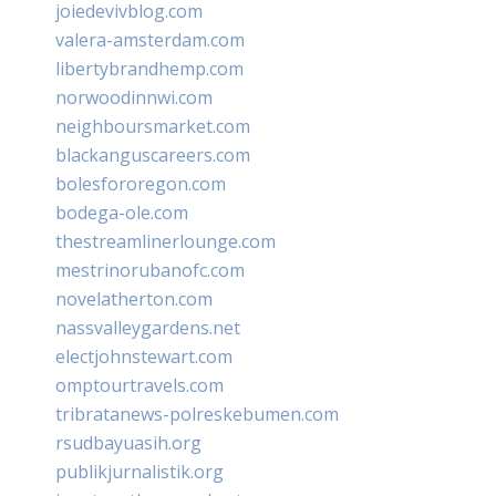
joiedevivblog.com
valera-amsterdam.com
libertybrandhemp.com
norwoodinnwi.com
neighboursmarket.com
blackanguscareers.com
bolesfororegon.com
bodega-ole.com
thestreamlinerlounge.com
mestrinorubanofc.com
novelatherton.com
nassvalleygardens.net
electjohnstewart.com
omptourtravels.com
tribratanews-polreskebumen.com
rsudbayuasih.org
publikjurnalistik.org