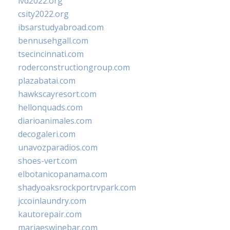
ivd2022.org
csity2022.org
ibsarstudyabroad.com
bennusehgall.com
tsecincinnati.com
roderconstructiongroup.com
plazabatai.com
hawkscayresort.com
hellonquads.com
diarioanimales.com
decogaleri.com
unavozparadios.com
shoes-vert.com
elbotanicopanama.com
shadyoaksrockportrvpark.com
jccoinlaundry.com
kautorepair.com
marjaeswinebar.com