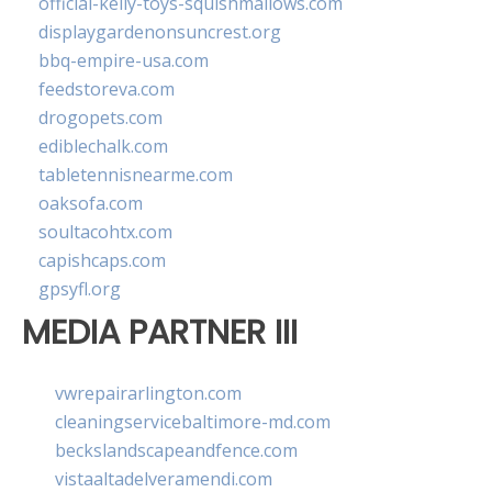
official-kelly-toys-squishmallows.com
displaygardenonsuncrest.org
bbq-empire-usa.com
feedstoreva.com
drogopets.com
ediblechalk.com
tabletennisnearme.com
oaksofa.com
soultacohtx.com
capishcaps.com
gpsyfl.org
MEDIA PARTNER III
vwrepairarlington.com
cleaningservicebaltimore-md.com
beckslandscapeandfence.com
vistaaltadelveramendi.com