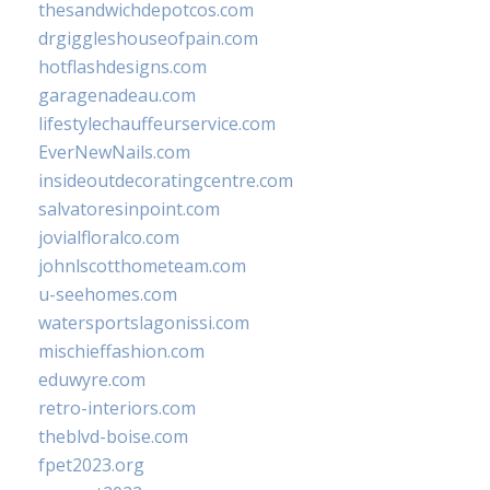
thesandwichdepotcos.com
drgiggleshouseofpain.com
hotflashdesigns.com
garagenadeau.com
lifestylechauffeurservice.com
EverNewNails.com
insideoutdecoratingcentre.com
salvatoresinpoint.com
jovialfloralco.com
johnlscotthometeam.com
u-seehomes.com
watersportslagonissi.com
mischieffashion.com
eduwyre.com
retro-interiors.com
theblvd-boise.com
fpet2023.org