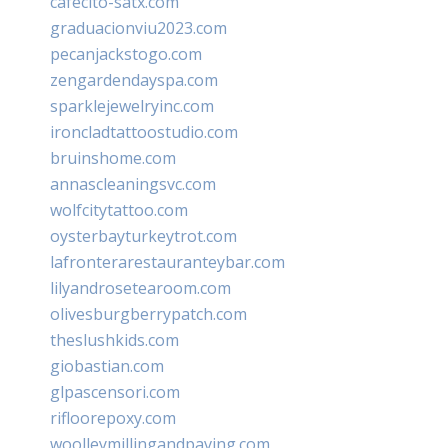
cafecito-satx.com
graduacionviu2023.com
pecanjackstogo.com
zengardendayspa.com
sparklejewelryinc.com
ironcladtattoostudio.com
bruinshome.com
annascleaningsvc.com
wolfcitytattoo.com
oysterbayturkeytrot.com
lafronterarestauranteybar.com
lilyandrosetearoom.com
olivesburgberrypatch.com
theslushkids.com
giobastian.com
glpascensori.com
rifloorepoxy.com
woolleymillingandpaving.com