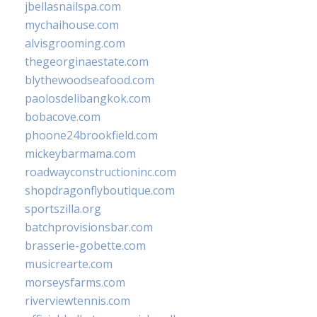
jbellasnailspa.com
mychaihouse.com
alvisgrooming.com
thegeorginaestate.com
blythewoodseafood.com
paolosdelibangkok.com
bobacove.com
phoone24brookfield.com
mickeybarmama.com
roadwayconstructioninc.com
shopdragonflyboutique.com
sportszilla.org
batchprovisionsbar.com
brasserie-gobette.com
musicrearte.com
morseysfarms.com
riverviewtennis.com