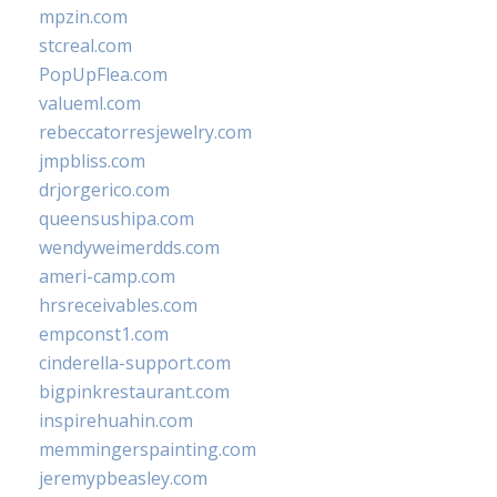
mpzin.com
stcreal.com
PopUpFlea.com
valueml.com
rebeccatorresjewelry.com
jmpbliss.com
drjorgerico.com
queensushipa.com
wendyweimerdds.com
ameri-camp.com
hrsreceivables.com
empconst1.com
cinderella-support.com
bigpinkrestaurant.com
inspirehuahin.com
memmingerspainting.com
jeremypbeasley.com