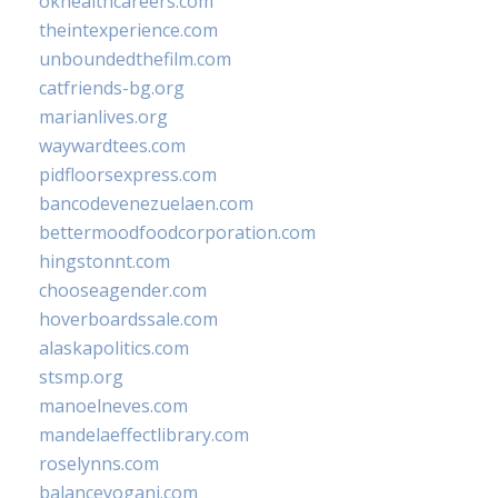
okhealthcareers.com
theintexperience.com
unboundedthefilm.com
catfriends-bg.org
marianlives.org
waywardtees.com
pidfloorsexpress.com
bancodevenezuelaen.com
bettermoodfoodcorporation.com
hingstonnt.com
chooseagender.com
hoverboardssale.com
alaskapolitics.com
stsmp.org
manoelneves.com
mandelaeffectlibrary.com
roselynns.com
balanceyoganj.com