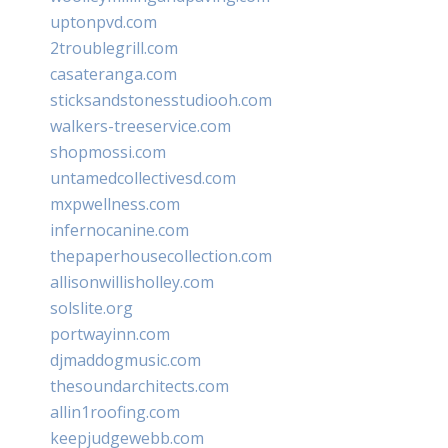
uptonpvd.com
2troublegrill.com
casateranga.com
sticksandstonesstudiooh.com
walkers-treeservice.com
shopmossi.com
untamedcollectivesd.com
mxpwellness.com
infernocanine.com
thepaperhousecollection.com
allisonwillisholley.com
solslite.org
portwayinn.com
djmaddogmusic.com
thesoundarchitects.com
allin1roofing.com
keepjudgewebb.com