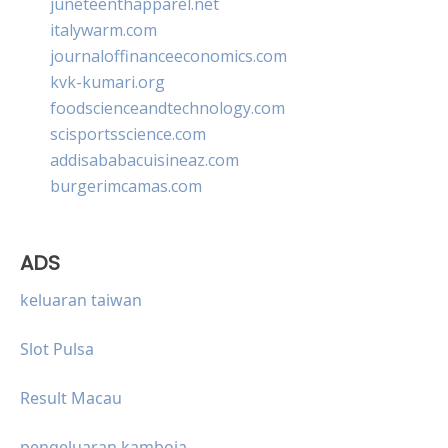
juneteenthapparel.net
italywarm.com
journaloffinanceeconomics.com
kvk-kumari.org
foodscienceandtechnology.com
scisportsscience.com
addisababacuisineaz.com
burgerimcamas.com
ADS
keluaran taiwan
Slot Pulsa
Result Macau
pengeluaran kamboja