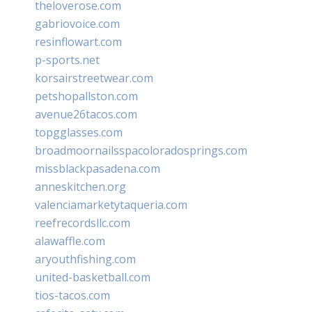
theloverose.com
gabriovoice.com
resinflowart.com
p-sports.net
korsairstreetwear.com
petshopallston.com
avenue26tacos.com
topgglasses.com
broadmoornailsspacoloradosprings.com
missblackpasadena.com
anneskitchen.org
valenciamarketytaqueria.com
reefrecordsllc.com
alawaffle.com
aryouthfishing.com
united-basketball.com
tios-tacos.com