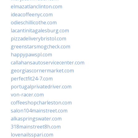
elmazatlanclinton.com
ideacoffeenyc.com
odieschillicothe.com
lacantinitagalesburg.com
pizzadeliverybristol.com
greenstarsmogcheck.com
happypawspl.com
callahansautoservicecenter.com
georgiascornermarket.com
perfectfit24-7.com
portugalprivatedriver.com
von-racer.com
coffeeshopcharleston.com
salon104mainstreet.com
alkaspringswater.com
318mainstreet8h.com
lovenailsspari.com