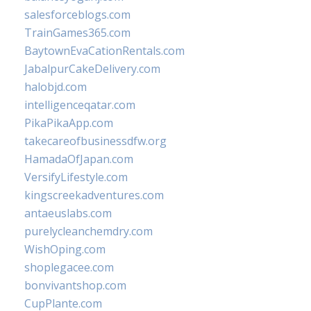
salesforceblogs.com
TrainGames365.com
BaytownEvaCationRentals.com
JabalpurCakeDelivery.com
halobjd.com
intelligenceqatar.com
PikaPikaApp.com
takecareofbusinessdfw.org
HamadaOfJapan.com
VersifyLifestyle.com
kingscreekadventures.com
antaeuslabs.com
purelycleanchemdry.com
WishOping.com
shoplegacee.com
bonvivantshop.com
CupPlante.com