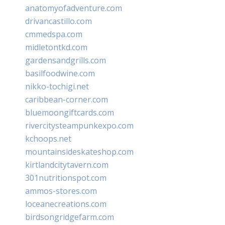
anatomyofadventure.com
drivancastillo.com
cmmedspa.com
midletontkd.com
gardensandgrills.com
basilfoodwine.com
nikko-tochigi.net
caribbean-corner.com
bluemoongiftcards.com
rivercitysteampunkexpo.com
kchoops.net
mountainsideskateshop.com
kirtlandcitytavern.com
301nutritionspot.com
ammos-stores.com
loceanecreations.com
birdsongridgefarm.com