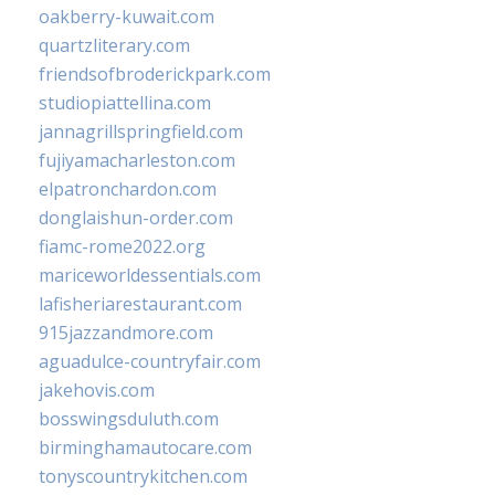
oakberry-kuwait.com
quartzliterary.com
friendsofbroderickpark.com
studiopiattellina.com
jannagrillspringfield.com
fujiyamacharleston.com
elpatronchardon.com
donglaishun-order.com
fiamc-rome2022.org
mariceworldessentials.com
lafisheriarestaurant.com
915jazzandmore.com
aguadulce-countryfair.com
jakehovis.com
bosswingsduluth.com
birminghamautocare.com
tonyscountrykitchen.com