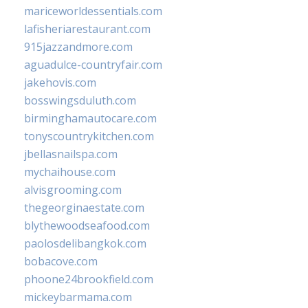
mariceworldessentials.com
lafisheriarestaurant.com
915jazzandmore.com
aguadulce-countryfair.com
jakehovis.com
bosswingsduluth.com
birminghamautocare.com
tonyscountrykitchen.com
jbellasnailspa.com
mychaihouse.com
alvisgrooming.com
thegeorginaestate.com
blythewoodseafood.com
paolosdelibangkok.com
bobacove.com
phoone24brookfield.com
mickeybarmama.com