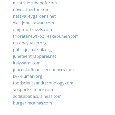
mestrinorubanofc.com
novelatherton.com
nassvalleygardens.net
electjohnstewart.com
omptourtravels.com
tribratanews-polreskebumen.com
rsudbayuasih.org
publikjurnalistik.org
juneteenthapparel.net
italywarm.com
journaloffinanceeconomics.com
kvk-kumari.org
foodscienceandtechnology.com
scisportsscience.com
addisababacuisineaz.com
burgerimcamas.com