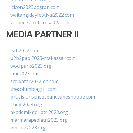
lcicon2023boston.com
waitangidayfestival2022.com
vacancesscolaires2022.com
MEDIA PARTNER II
isth2022.com
p2b2pabi2023-makassar.com
wocfparis2023.org
sinc2023.com
scdlqatar2022-qa.com
thecolumbiagrill.com
provisionscheeseandwineshoppe.com
khedi2023.org
akademikgeriatri2023.org
marmarapediatri2023.org
emchie2023.org