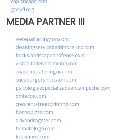
capishcaps.com
gpsyfl.org
MEDIA PARTNER III
vwrepairarlington.com
cleaningservicebaltimore-md.com
beckslandscapeandfence.com
vistaaltadelveramendi.com
coastlinecateringnc.com
cuesburgershouston.com
psicologiaespecializadaencampeche.com
dmtacos.com
crescentstreetprinting.com
hornopizza.com
driveadragster.com
hematologa.com
lizaivanov.com