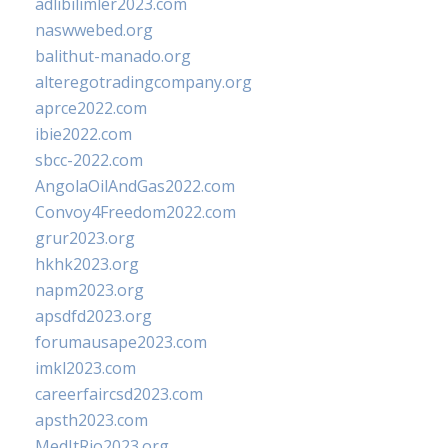
adlibilimler2023.com
naswwebed.org
balithut-manado.org
alteregotradingcompany.org
aprce2022.com
ibie2022.com
sbcc-2022.com
AngolaOilAndGas2022.com
Convoy4Freedom2022.com
grur2023.org
hkhk2023.org
napm2023.org
apsdfd2023.org
forumausape2023.com
imkl2023.com
careerfaircsd2023.com
apsth2023.com
MedItRio2023.org