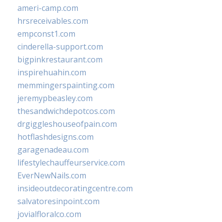
ameri-camp.com
hrsreceivables.com
empconst1.com
cinderella-support.com
bigpinkrestaurant.com
inspirehuahin.com
memmingerspainting.com
jeremypbeasley.com
thesandwichdepotcos.com
drgiggleshouseofpain.com
hotflashdesigns.com
garagenadeau.com
lifestylechauffeurservice.com
EverNewNails.com
insideoutdecoratingcentre.com
salvatoresinpoint.com
jovialfloralco.com