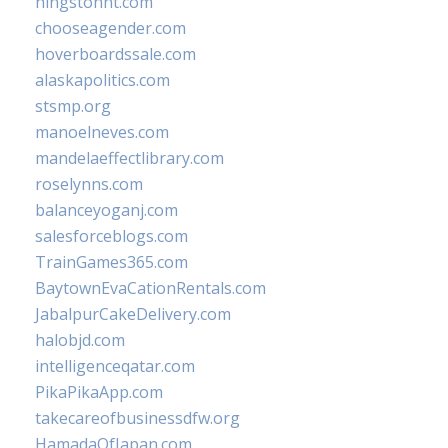
hingstonnt.com
chooseagender.com
hoverboardssale.com
alaskapolitics.com
stsmp.org
manoelneves.com
mandelaeffectlibrary.com
roselynns.com
balanceyoganj.com
salesforceblogs.com
TrainGames365.com
BaytownEvaCationRentals.com
JabalpurCakeDelivery.com
halobjd.com
intelligenceqatar.com
PikaPikaApp.com
takecareofbusinessdfw.org
HamadaOfJapan.com