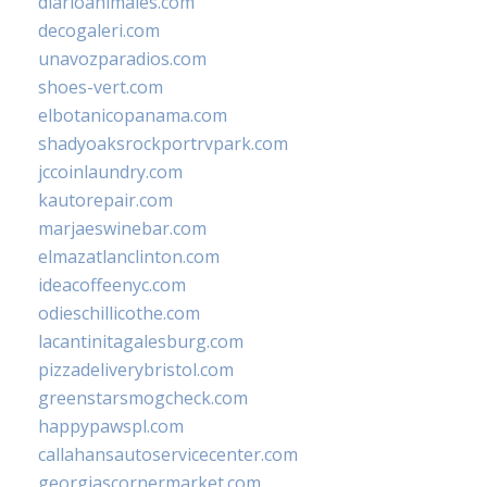
diarioanimales.com
decogaleri.com
unavozparadios.com
shoes-vert.com
elbotanicopanama.com
shadyoaksrockportrvpark.com
jccoinlaundry.com
kautorepair.com
marjaeswinebar.com
elmazatlanclinton.com
ideacoffeenyc.com
odieschillicothe.com
lacantinitagalesburg.com
pizzadeliverybristol.com
greenstarsmogcheck.com
happypawspl.com
callahansautoservicecenter.com
georgiascornermarket.com