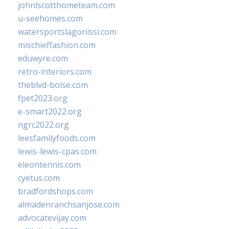
johnlscotthometeam.com
u-seehomes.com
watersportslagonissi.com
mischieffashion.com
eduwyre.com
retro-interiors.com
theblvd-boise.com
fpet2023.org
e-smart2022.org
ngrc2022.org
leesfamilyfoods.com
lewis-lewis-cpas.com
eleontennis.com
cyetus.com
bradfordshops.com
almadenranchsanjose.com
advocatevijay.com