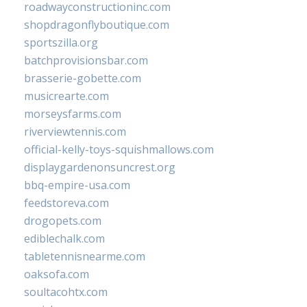
roadwayconstructioninc.com
shopdragonflyboutique.com
sportszilla.org
batchprovisionsbar.com
brasserie-gobette.com
musicrearte.com
morseysfarms.com
riverviewtennis.com
official-kelly-toys-squishmallows.com
displaygardenonsuncrest.org
bbq-empire-usa.com
feedstoreva.com
drogopets.com
ediblechalk.com
tabletennisnearme.com
oaksofa.com
soultacohtx.com