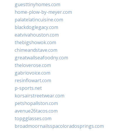
guesttinyhomes.com
home-plow-by-meyer.com
palatelatincuisine.com
blackdoglegacy.com
eatvivahouston.com
thebigshowok.com
chimeandstave.com
greatwallseafoodny.com
theloverose.com
gabriovoice.com
resinflowart.com
p-sports.net
korsairstreetwear.com
petshopallston.com
avenue26tacos.com
topgglasses.com
broadmoornailsspacoloradosprings.com