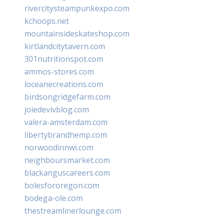
rivercitysteampunkexpo.com
kchoops.net
mountainsideskateshop.com
kirtlandcitytavern.com
301nutritionspot.com
ammos-stores.com
loceanecreations.com
birdsongridgefarm.com
joiedevivblog.com
valera-amsterdam.com
libertybrandhemp.com
norwoodinnwi.com
neighboursmarket.com
blackanguscareers.com
bolesfororegon.com
bodega-ole.com
thestreamlinerlounge.com