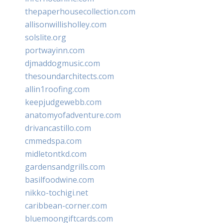
thepaperhousecollection.com
allisonwillisholley.com
solslite.org
portwayinn.com
djmaddogmusic.com
thesoundarchitects.com
allin1roofing.com
keepjudgewebb.com
anatomyofadventure.com
drivancastillo.com
cmmedspa.com
midletontkd.com
gardensandgrills.com
basilfoodwine.com
nikko-tochigi.net
caribbean-corner.com
bluemoongiftcards.com