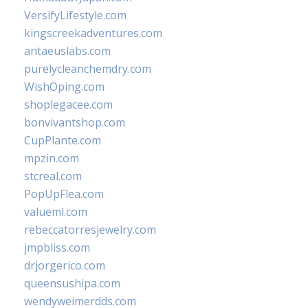
VersifyLifestyle.com
kingscreekadventures.com
antaeuslabs.com
purelycleanchemdry.com
WishOping.com
shoplegacee.com
bonvivantshop.com
CupPlante.com
mpzin.com
stcreal.com
PopUpFlea.com
valueml.com
rebeccatorresjewelry.com
jmpbliss.com
drjorgerico.com
queensushipa.com
wendyweimerdds.com