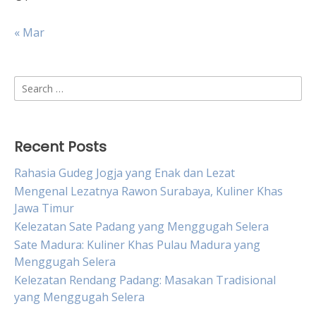
« Mar
Search
for:
Recent Posts
Rahasia Gudeg Jogja yang Enak dan Lezat
Mengenal Lezatnya Rawon Surabaya, Kuliner Khas
Jawa Timur
Kelezatan Sate Padang yang Menggugah Selera
Sate Madura: Kuliner Khas Pulau Madura yang
Menggugah Selera
Kelezatan Rendang Padang: Masakan Tradisional
yang Menggugah Selera