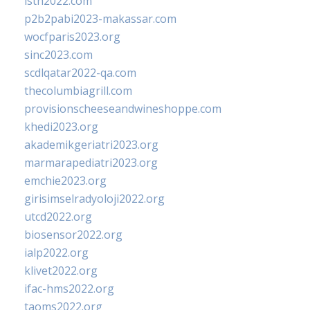
isth2022.com
p2b2pabi2023-makassar.com
wocfparis2023.org
sinc2023.com
scdlqatar2022-qa.com
thecolumbiagrill.com
provisionscheeseandwineshoppe.com
khedi2023.org
akademikgeriatri2023.org
marmarapediatri2023.org
emchie2023.org
girisimselradyoloji2022.org
utcd2022.org
biosensor2022.org
ialp2022.org
klivet2022.org
ifac-hms2022.org
taoms2022.org