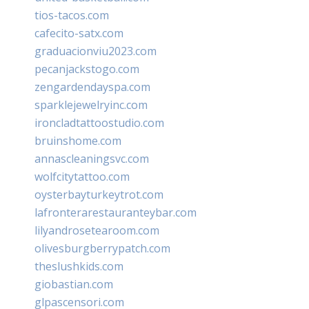
tios-tacos.com
cafecito-satx.com
graduacionviu2023.com
pecanjackstogo.com
zengardendayspa.com
sparklejewelryinc.com
ironcladtattoostudio.com
bruinshome.com
annascleaningsvc.com
wolfcitytattoo.com
oysterbayturkeytrot.com
lafronterarestauranteybar.com
lilyandrosetearoom.com
olivesburgberrypatch.com
theslushkids.com
giobastian.com
glpascensori.com