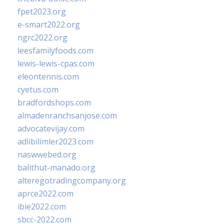
fpet2023.org
e-smart2022.org
ngrc2022.org
leesfamilyfoods.com
lewis-lewis-cpas.com
eleontennis.com
cyetus.com
bradfordshops.com
almadenranchsanjose.com
advocatevijay.com
adlibilimler2023.com
naswwebed.org
balithut-manado.org
alteregotradingcompany.org
aprce2022.com
ibie2022.com
sbcc-2022.com