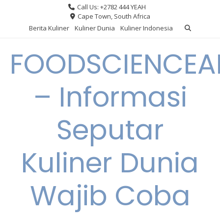
Skip
Call Us: +2782 444 YEAH
to
Cape Town, South Africa
content
Berita Kuliner
Kuliner Dunia
Kuliner Indonesia
FOODSCIENCE
– Informasi
Seputar
Kuliner Dunia
Wajib Coba