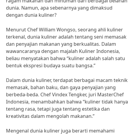
ragam makanan dan minuman dari berbagai belahan
dunia. Namun, apa sebenarnya yang dimaksud
dengan dunia kuliner?
Menurut Chef William Wongso, seorang ahli kuliner
terkenal, dunia kuliner adalah tentang seni memasak
dan penyajian makanan yang berkualitas. Dalam
wawancaranya dengan majalah Kuliner Indonesia,
beliau menyatakan bahwa “kuliner adalah salah satu
bentuk ekspresi budaya suatu bangsa.”
Dalam dunia kuliner, terdapat berbagai macam teknik
memasak, bahan baku, dan gaya penyajian yang
berbeda-beda. Chef Vindex Tengker, juri MasterChef
Indonesia, menambahkan bahwa “kuliner tidak hanya
tentang rasa, tetapi juga tentang estetika dan
kreativitas dalam mengolah makanan.”
Mengenal dunia kuliner juga berarti memahami