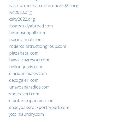
iias-euromena-conference2022.org
ivd2022.org
csity2022.org
ibsarstudyabroad.com
bennusehgall.com
tsecincinnati.com
roderconstructiongroup.com
plazabatai.com
hawkscayresort.com
hellonquads.com
diarioanimales.com
decogaleri.com
unavozparadios.com
shoes-vert.com
elbotanicopanama.com
shadyoaksrockportrvpark.com
jccoinlaundry.com