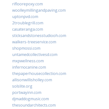
rifloorepoxy.com
woolleymillingandpaving.com
uptonpvd.com
2troublegrill.com
casateranga.com
sticksandstonesstudiooh.com
walkers-treeservice.com
shopmossi.com
untamedcollectivesd.com
mxpwellness.com
infernocanine.com
thepaperhousecollection.com
allisonwillisholley.com
solslite.org
portwayinn.com
djmaddogmusic.com
thesoundarchitects.com