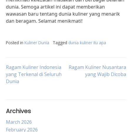
dunia. Semoga artikel ini dapat memberikan
wawasan baru tentang dunia kuliner yang menarik
dan beragam. Selamat menikmati!
Posted in
Kuliner Dunia
Tagged
dunia kuliner itu apa
Post
Ragam Kuliner Indonesia
Ragam Kuliner Nusantara
yang Terkenal di Seluruh
yang Wajib Dicoba
Dunia
navigation
Archives
March 2026
February 2026