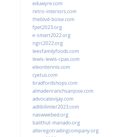
eduwyre.com
retro-interiors.com
theblvd-boise.com
fpet2023.org
e-smart2022.org
ngrc2022.org
leesfamilyfoods.com
lewis-lewis-cpas.com
eleontennis.com
cyetus.com
bradfordshops.com
almadenranchsanjose.com
advocatevijay.com
adlibilimler2023.com
naswwebed.org
balithut-manado.org
alteregotradingcompany.org