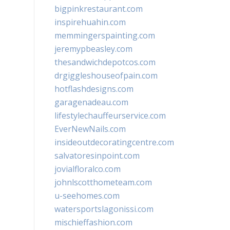
bigpinkrestaurant.com
inspirehuahin.com
memmingerspainting.com
jeremypbeasley.com
thesandwichdepotcos.com
drgiggleshouseofpain.com
hotflashdesigns.com
garagenadeau.com
lifestylechauffeurservice.com
EverNewNails.com
insideoutdecoratingcentre.com
salvatoresinpoint.com
jovialfloralco.com
johnlscotthometeam.com
u-seehomes.com
watersportslagonissi.com
mischieffashion.com