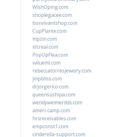
WishOping.com
shoplegacee.com
bonvivantshop.com
CupPlante.com
mpzin.com
stcreal.com
PopUpFlea.com
valueml.com
rebeccatorresjewelry.com
jmpbliss.com
drjorgerico.com
queensushipa.com
wendyweimerdds.com
ameri-camp.com
hrsreceivables.com
empconst1.com
cinderella-support.com