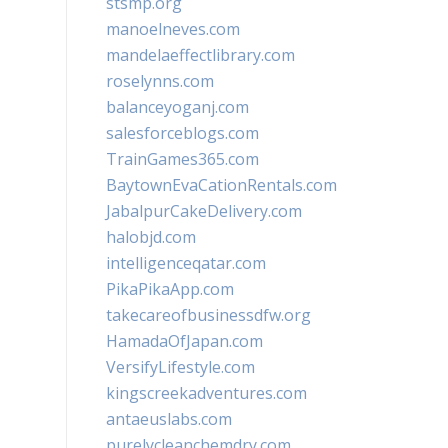
stsmp.org
manoelneves.com
mandelaeffectlibrary.com
roselynns.com
balanceyoganj.com
salesforceblogs.com
TrainGames365.com
BaytownEvaCationRentals.com
JabalpurCakeDelivery.com
halobjd.com
intelligenceqatar.com
PikaPikaApp.com
takecareofbusinessdfw.org
HamadaOfJapan.com
VersifyLifestyle.com
kingscreekadventures.com
antaeuslabs.com
purelycleanchemdry.com