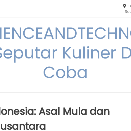
Ca
Sou
IENCEANDTECHN
Seputar Kuliner 
Coba
donesia: Asal Mula dan
usantara