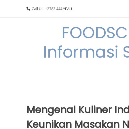
Skip
Call Us: +2782 444 YEAH
to
content
FOODSC
Informasi 
Mengenal Kuliner In
Keunikan Masakan N