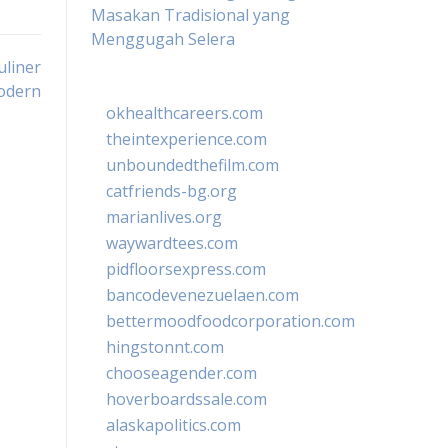
Masakan Tradisional yang
Menggugah Selera
uliner
odern
okhealthcareers.com
theintexperience.com
unboundedthefilm.com
catfriends-bg.org
marianlives.org
waywardtees.com
pidfloorsexpress.com
bancodevenezuelaen.com
bettermoodfoodcorporation.com
hingstonnt.com
chooseagender.com
hoverboardssale.com
alaskapolitics.com