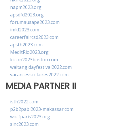
napm2023.org
apsdfd2023.org
forumausape2023.com
imkl2023.com
careerfaircsd2023.com
apsth2023.com
MedItRio2023.org
lcicon2023boston.com
waitangidayfestival2022.com
vacancesscolaires2022.com
MEDIA PARTNER II
isth2022.com
p2b2pabi2023-makassar.com
wocfparis2023.org
sinc2023.com