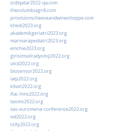
scdlqatar2022-qa.com
thecolumbiagrill.com
provisionscheeseandwineshoppe.com
khedi2023.org
akademikgeriatri2023.org
marmarapediatri2023.org
emchie2023.org
girisimselradyoloji2022.org
utcd2022.org
biosensor2022.org
ialp2022.org
klivet2022.org
ifac-hms2022.org
taoms2022.org
iias-euromena-conference2022.org
ivd2022.org
csity2022.org