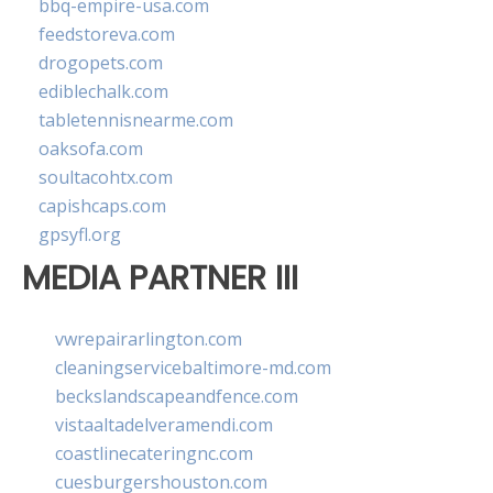
bbq-empire-usa.com
feedstoreva.com
drogopets.com
ediblechalk.com
tabletennisnearme.com
oaksofa.com
soultacohtx.com
capishcaps.com
gpsyfl.org
MEDIA PARTNER III
vwrepairarlington.com
cleaningservicebaltimore-md.com
beckslandscapeandfence.com
vistaaltadelveramendi.com
coastlinecateringnc.com
cuesburgershouston.com