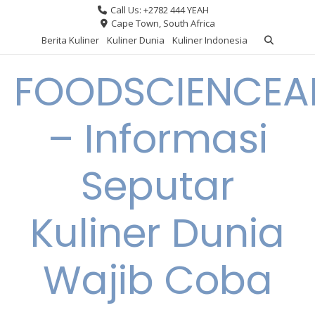
Skip
Call Us: +2782 444 YEAH
to
Cape Town, South Africa
content
Berita Kuliner
Kuliner Dunia
Kuliner Indonesia
FOODSCIENCE
– Informasi
Seputar
Kuliner Dunia
Wajib Coba