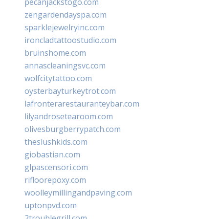
pecanjackstogo.com
zengardendayspa.com
sparklejewelryinc.com
ironcladtattoostudio.com
bruinshome.com
annascleaningsvc.com
wolfcitytattoo.com
oysterbayturkeytrot.com
lafronterarestauranteybar.com
lilyandrosetearoom.com
olivesburgberrypatch.com
theslushkids.com
giobastian.com
glpascensori.com
rifloorepoxy.com
woolleymillingandpaving.com
uptonpvd.com
2troublegrill.com