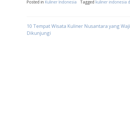
Posted in
Kuliner Indonesia
Tagged
kuliner indonesia 
Post
10 Tempat Wisata Kuliner Nusantara yang Waj
Dikunjungi
navigation