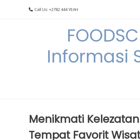
Skip
Call Us: +2782 444 YEAH
to
content
FOODSC
Informasi 
Menikmati Kelezatan 
Tempat Favorit Wis