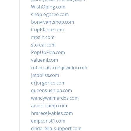
WishOping.com
shoplegacee.com
bonvivantshop.com
CupPlante.com
mpzin.com
stcreal.com
PopUpFlea.com
valueml.com
rebeccatorresjewelry.com
jmpbliss.com
drjorgerico.com
queensushipa.com
wendyweimerdds.com
ameri-camp.com
hrsreceivables.com
empconst1.com
cinderella-support.com