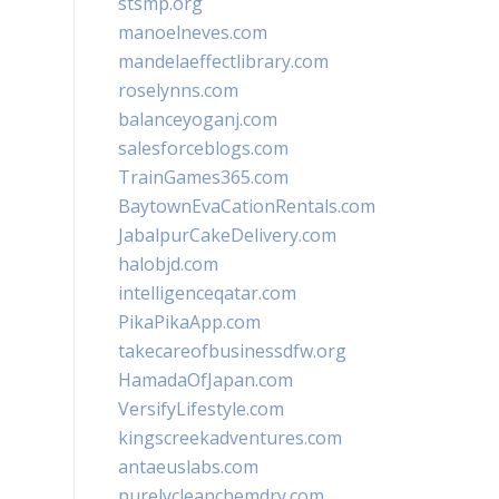
stsmp.org
manoelneves.com
mandelaeffectlibrary.com
roselynns.com
balanceyoganj.com
salesforceblogs.com
TrainGames365.com
BaytownEvaCationRentals.com
JabalpurCakeDelivery.com
halobjd.com
intelligenceqatar.com
PikaPikaApp.com
takecareofbusinessdfw.org
HamadaOfJapan.com
VersifyLifestyle.com
kingscreekadventures.com
antaeuslabs.com
purelycleanchemdry.com