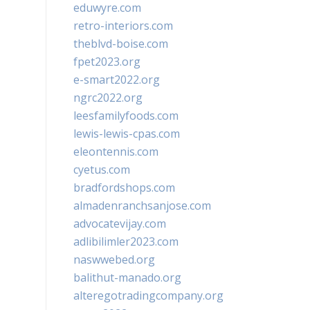
eduwyre.com
retro-interiors.com
theblvd-boise.com
fpet2023.org
e-smart2022.org
ngrc2022.org
leesfamilyfoods.com
lewis-lewis-cpas.com
eleontennis.com
cyetus.com
bradfordshops.com
almadenranchsanjose.com
advocatevijay.com
adlibilimler2023.com
naswwebed.org
balithut-manado.org
alteregotradingcompany.org