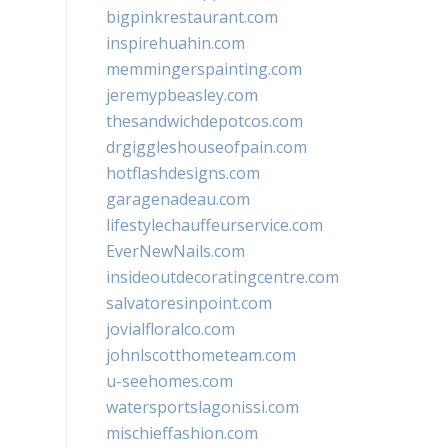
bigpinkrestaurant.com
inspirehuahin.com
memmingerspainting.com
jeremypbeasley.com
thesandwichdepotcos.com
drgiggleshouseofpain.com
hotflashdesigns.com
garagenadeau.com
lifestylechauffeurservice.com
EverNewNails.com
insideoutdecoratingcentre.com
salvatoresinpoint.com
jovialfloralco.com
johnlscotthometeam.com
u-seehomes.com
watersportslagonissi.com
mischieffashion.com