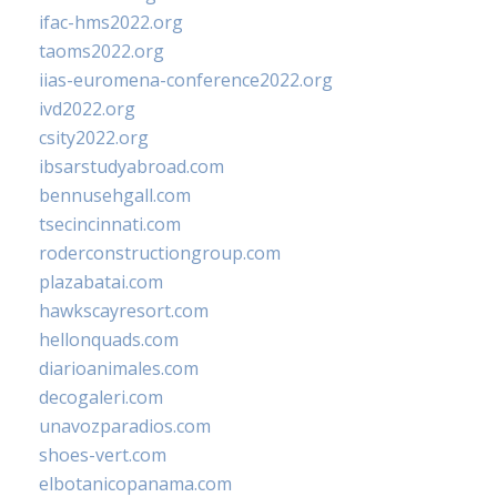
ifac-hms2022.org
taoms2022.org
iias-euromena-conference2022.org
ivd2022.org
csity2022.org
ibsarstudyabroad.com
bennusehgall.com
tsecincinnati.com
roderconstructiongroup.com
plazabatai.com
hawkscayresort.com
hellonquads.com
diarioanimales.com
decogaleri.com
unavozparadios.com
shoes-vert.com
elbotanicopanama.com