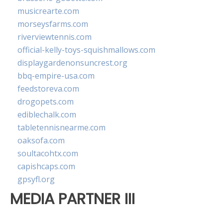
musicrearte.com
morseysfarms.com
riverviewtennis.com
official-kelly-toys-squishmallows.com
displaygardenonsuncrest.org
bbq-empire-usa.com
feedstoreva.com
drogopets.com
ediblechalk.com
tabletennisnearme.com
oaksofa.com
soultacohtx.com
capishcaps.com
gpsyfl.org
MEDIA PARTNER III