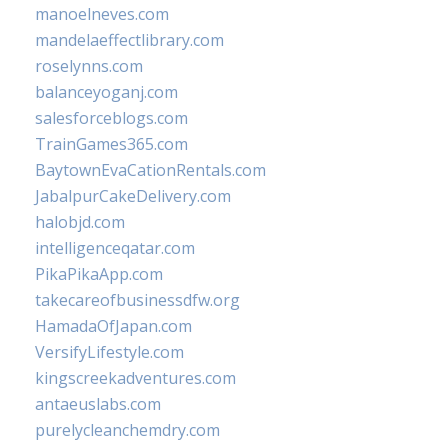
manoelneves.com
mandelaeffectlibrary.com
roselynns.com
balanceyoganj.com
salesforceblogs.com
TrainGames365.com
BaytownEvaCationRentals.com
JabalpurCakeDelivery.com
halobjd.com
intelligenceqatar.com
PikaPikaApp.com
takecareofbusinessdfw.org
HamadaOfJapan.com
VersifyLifestyle.com
kingscreekadventures.com
antaeuslabs.com
purelycleanchemdry.com