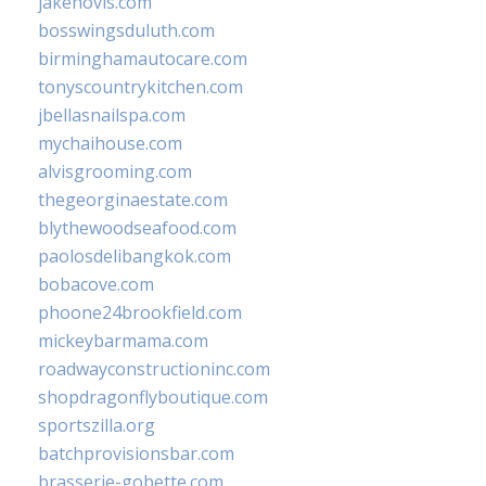
jakehovis.com
bosswingsduluth.com
birminghamautocare.com
tonyscountrykitchen.com
jbellasnailspa.com
mychaihouse.com
alvisgrooming.com
thegeorginaestate.com
blythewoodseafood.com
paolosdelibangkok.com
bobacove.com
phoone24brookfield.com
mickeybarmama.com
roadwayconstructioninc.com
shopdragonflyboutique.com
sportszilla.org
batchprovisionsbar.com
brasserie-gobette.com