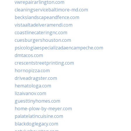
vwrepairarlington.com
cleaningservicebaltimore-md.com
beckslandscapeandfence.com
vistaaltadelveramendi.com
coastlinecateringnc.com
cuesburgershouston.com
psicologiaespecializadaencampeche.com
dmtacos.com
crescentstreetprinting.com
hornopizza.com
driveadragster.com
hematologa.com
lizaivanov.com
guesttinyhomes.com
home-plow-by-meyer.com
palatelatincuisine.com
blackdoglegacy.com