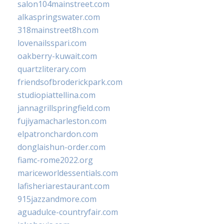
salon104mainstreet.com
alkaspringswater.com
318mainstreet8h.com
lovenailsspari.com
oakberry-kuwait.com
quartzliterary.com
friendsofbroderickpark.com
studiopiattellina.com
jannagrillspringfield.com
fujiyamacharleston.com
elpatronchardon.com
donglaishun-order.com
fiamc-rome2022.org
mariceworldessentials.com
lafisheriarestaurant.com
915jazzandmore.com
aguadulce-countryfair.com