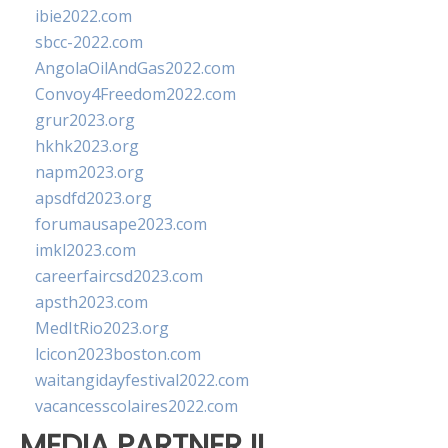
ibie2022.com
sbcc-2022.com
AngolaOilAndGas2022.com
Convoy4Freedom2022.com
grur2023.org
hkhk2023.org
napm2023.org
apsdfd2023.org
forumausape2023.com
imkl2023.com
careerfaircsd2023.com
apsth2023.com
MedItRio2023.org
lcicon2023boston.com
waitangidayfestival2022.com
vacancesscolaires2022.com
MEDIA PARTNER II