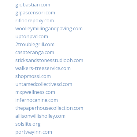
giobastian.com
glpascensori.com
rifloorepoxy.com
woolleymillingandpaving.com
uptonpvd.com
2troublegrill.com
casateranga.com
sticksandstonesstudiooh.com
walkers-treeservice.com
shopmossi.com
untamedcollectivesd.com
mxpwellness.com
infernocanine.com
thepaperhousecollection.com
allisonwillisholley.com
solslite.org
portwayinn.com