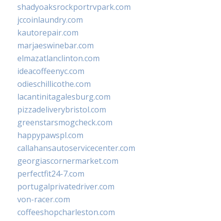
shadyoaksrockportrvpark.com
jccoinlaundry.com
kautorepair.com
marjaeswinebar.com
elmazatlanclinton.com
ideacoffeenyc.com
odieschillicothe.com
lacantinitagalesburg.com
pizzadeliverybristol.com
greenstarsmogcheck.com
happypawspl.com
callahansautoservicecenter.com
georgiascornermarket.com
perfectfit24-7.com
portugalprivatedriver.com
von-racer.com
coffeeshopcharleston.com