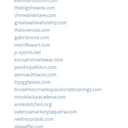
eatvivahouston.com
thebigshowok.com
chimeandstave.com
greatwallseafoodny.com
theloverose.com
gabriovoice.com
resinflowart.com
p-sports.net
korsairstreetwear.com
petshopallston.com
avenue26tacos.com
topgglasses.com
broadmoornailsspacoloradosprings.com
missblackpasadena.com
anneskitchen.org
valenciamarketytaqueria.com
reefrecordsllc.com
alawaffle.com