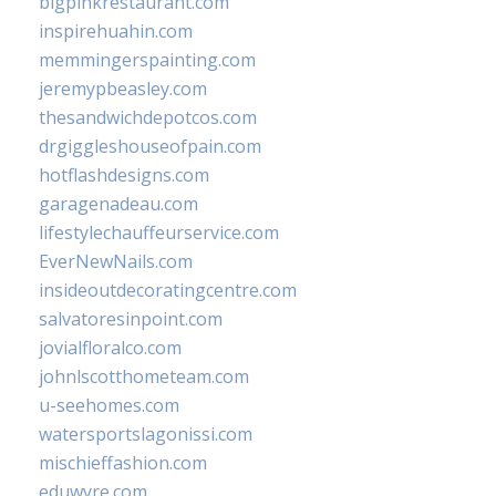
bigpinkrestaurant.com
inspirehuahin.com
memmingerspainting.com
jeremypbeasley.com
thesandwichdepotcos.com
drgiggleshouseofpain.com
hotflashdesigns.com
garagenadeau.com
lifestylechauffeurservice.com
EverNewNails.com
insideoutdecoratingcentre.com
salvatoresinpoint.com
jovialfloralco.com
johnlscotthometeam.com
u-seehomes.com
watersportslagonissi.com
mischieffashion.com
eduwyre.com