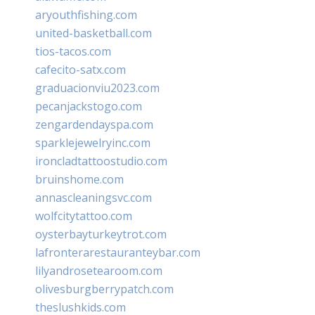
aryouthfishing.com
united-basketball.com
tios-tacos.com
cafecito-satx.com
graduacionviu2023.com
pecanjackstogo.com
zengardendayspa.com
sparklejewelryinc.com
ironcladtattoostudio.com
bruinshome.com
annascleaningsvc.com
wolfcitytattoo.com
oysterbayturkeytrot.com
lafronterarestauranteybar.com
lilyandrosetearoom.com
olivesburgberrypatch.com
theslushkids.com