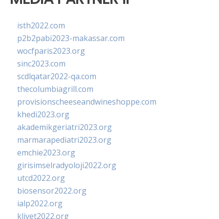
isth2022.com
p2b2pabi2023-makassar.com
wocfparis2023.org
sinc2023.com
scdlqatar2022-qa.com
thecolumbiagrill.com
provisionscheeseandwineshoppe.com
khedi2023.org
akademikgeriatri2023.org
marmarapediatri2023.org
emchie2023.org
girisimselradyoloji2022.org
utcd2022.org
biosensor2022.org
ialp2022.org
klivet2022.org