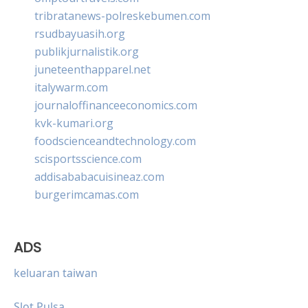
tribratanews-polreskebumen.com
rsudbayuasih.org
publikjurnalistik.org
juneteenthapparel.net
italywarm.com
journaloffinanceeconomics.com
kvk-kumari.org
foodscienceandtechnology.com
scisportsscience.com
addisababacuisineaz.com
burgerimcamas.com
ADS
keluaran taiwan
Slot Pulsa