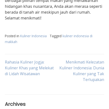
berbagai pilihan tempat makan yang menawarkan
hidangan khas nusantara, Anda akan merasa seperti
berada di tanah air meskipun jauh dari rumah.
Selamat menikmati!
Posted in
Kuliner Indonesia
Tagged
kuliner indonesia di
makkah
Post
Rahasia Kuliner Jogja:
Menikmati Kelezatan
Kuliner Khas yang Melekat
Kuliner Indonesia: Dunia
di Lidah Wisatawan
Kuliner yang Tak
navigation
Terlupakan
Archives