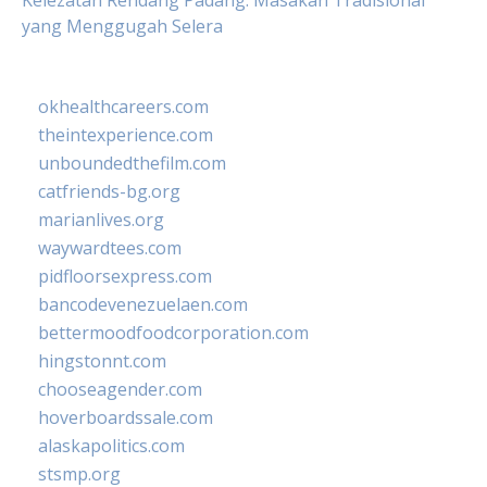
Kelezatan Rendang Padang: Masakan Tradisional
yang Menggugah Selera
okhealthcareers.com
theintexperience.com
unboundedthefilm.com
catfriends-bg.org
marianlives.org
waywardtees.com
pidfloorsexpress.com
bancodevenezuelaen.com
bettermoodfoodcorporation.com
hingstonnt.com
chooseagender.com
hoverboardssale.com
alaskapolitics.com
stsmp.org