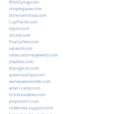
WishOping.com
shoplegacee.com
bonvivantshop.com
CupPlante.com
mpzin.com
stcreal.com
PopUpFlea.com
valueml.com
rebeccatorresjewelry.com
jmpbliss.com
drjorgerico.com
queensushipa.com
wendyweimerdds.com
ameri-camp.com
hrsreceivables.com
empconst1.com
cinderella-support.com