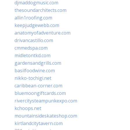
djmaddogmusic.com
thesoundarchitects.com
allin1roofing.com
keepjudgewebb.com
anatomyofadventure.com
drivancastillo.com
cmmedspa.com
midletontkd.com
gardensandgrills.com
basilfoodwine.com
nikko-tochigi.net
caribbean-corner.com
bluemoongiftcards.com
rivercitysteampunkexpo.com
kchoops.net
mountainsideskateshop.com
kirtlandcitytavern.com