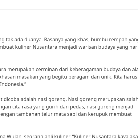
ng tak ada duanya. Rasanya yang khas, bumbu rempah yan
mbuat kuliner Nusantara menjadi warisan budaya yang har
ntara merupakan cerminan dari keberagaman budaya dan a
ekhasan masakan yang begitu beragam dan unik. Kita harus
Indonesia.”
t dicoba adalah nasi goreng. Nasi goreng merupakan salah
ngan cita rasa yang gurih dan pedas, nasi goreng menjadi
 dengan tambahan telur mata sapi dan kerupuk membuat
na Wulan, seorang ahli kuliner, “Kuliner Nusantara kaya ak