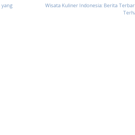
a yang
Wisata Kuliner Indonesia: Berita Terba
Terh