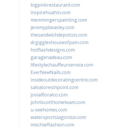
bigpinkrestaurant.com
inspirehuahin.com
memmingerspainting.com
jeremypbeasley.com
thesandwichdepotcos.com
drgiggleshouseofpain.com
hotflashdesigns.com
garagenadeau.com
lifestylechauffeurservice.com
EverNewNails.com
insideoutdecoratingcentre.com
salvatoresinpoint.com
jovialfloralco.com
johnlscotthometeam.com
u-seehomes.com
watersportslagonissi.com
mischieffashion.com