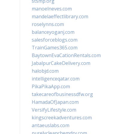
stsmp.org
manoelneves.com
mandelaeffectlibrary.com
roselynns.com
balanceyoganj.com
salesforceblogs.com
TrainGames365.com
BaytownEvaCationRentals.com
JabalpurCakeDelivery.com
halobjd.com
intelligenceqatar.com
PikaPikaApp.com
takecareofbusinessdfw.org
HamadaOfJapan.com
VersifyLifestyle.com
kingscreekadventures.com
antaeuslabs.com
purelycleanchemdry.com