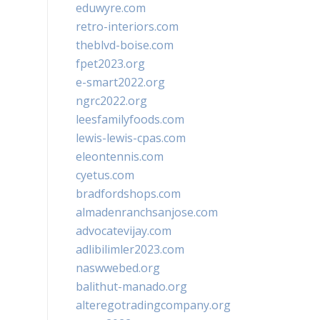
eduwyre.com
retro-interiors.com
theblvd-boise.com
fpet2023.org
e-smart2022.org
ngrc2022.org
leesfamilyfoods.com
lewis-lewis-cpas.com
eleontennis.com
cyetus.com
bradfordshops.com
almadenranchsanjose.com
advocatevijay.com
adlibilimler2023.com
naswwebed.org
balithut-manado.org
alteregotradingcompany.org