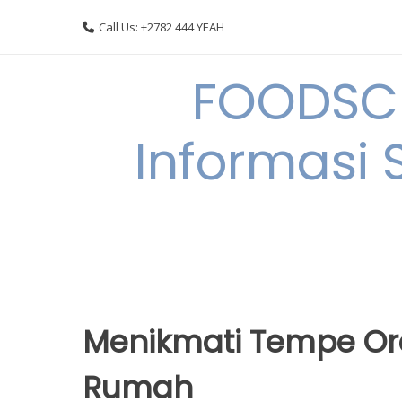
Skip
Call Us: +2782 444 YEAH
to
content
FOODSC
Informasi 
Menikmati Tempe Ore
Rumah