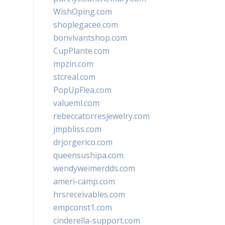
WishOping.com
shoplegacee.com
bonvivantshop.com
CupPlante.com
mpzin.com
stcreal.com
PopUpFlea.com
valueml.com
rebeccatorresjewelry.com
jmpbliss.com
drjorgerico.com
queensushipa.com
wendyweimerdds.com
ameri-camp.com
hrsreceivables.com
empconst1.com
cinderella-support.com