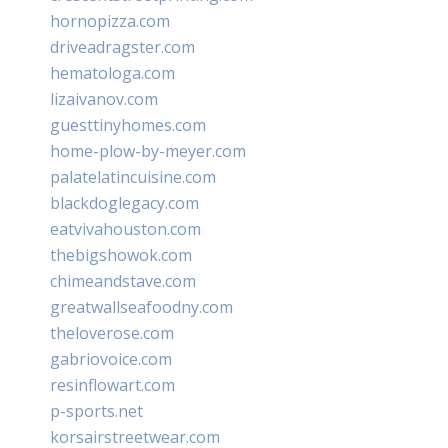
hornopizza.com
driveadragster.com
hematologa.com
lizaivanov.com
guesttinyhomes.com
home-plow-by-meyer.com
palatelatincuisine.com
blackdoglegacy.com
eatvivahouston.com
thebigshowok.com
chimeandstave.com
greatwallseafoodny.com
theloverose.com
gabriovoice.com
resinflowart.com
p-sports.net
korsairstreetwear.com