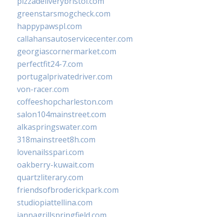
pizzadeliverybristol.com
greenstarsmogcheck.com
happypawspl.com
callahansautoservicecenter.com
georgiascornermarket.com
perfectfit24-7.com
portugalprivatedriver.com
von-racer.com
coffeeshopcharleston.com
salon104mainstreet.com
alkaspringswater.com
318mainstreet8h.com
lovenailsspari.com
oakberry-kuwait.com
quartzliterary.com
friendsofbroderickpark.com
studiopiattellina.com
jannagrillspringfield.com