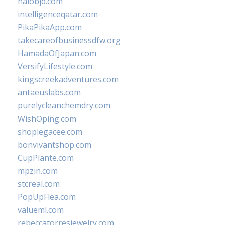
halobjd.com
intelligenceqatar.com
PikaPikaApp.com
takecareofbusinessdfw.org
HamadaOfJapan.com
VersifyLifestyle.com
kingscreekadventures.com
antaeuslabs.com
purelycleanchemdry.com
WishOping.com
shoplegacee.com
bonvivantshop.com
CupPlante.com
mpzin.com
stcreal.com
PopUpFlea.com
valueml.com
rebeccatorresjewelry.com