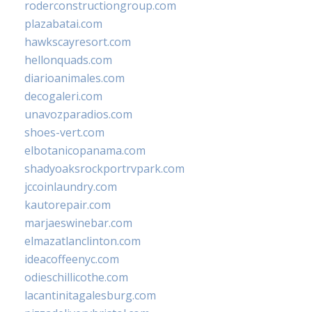
roderconstructiongroup.com
plazabatai.com
hawkscayresort.com
hellonquads.com
diarioanimales.com
decogaleri.com
unavozparadios.com
shoes-vert.com
elbotanicopanama.com
shadyoaksrockportrvpark.com
jccoinlaundry.com
kautorepair.com
marjaeswinebar.com
elmazatlanclinton.com
ideacoffeenyc.com
odieschillicothe.com
lacantinitagalesburg.com