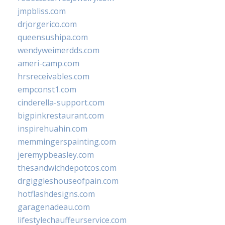
jmpbliss.com
drjorgerico.com
queensushipa.com
wendyweimerdds.com
ameri-camp.com
hrsreceivables.com
empconst1.com
cinderella-support.com
bigpinkrestaurant.com
inspirehuahin.com
memmingerspainting.com
jeremypbeasley.com
thesandwichdepotcos.com
drgiggleshouseofpain.com
hotflashdesigns.com
garagenadeau.com
lifestylechauffeurservice.com