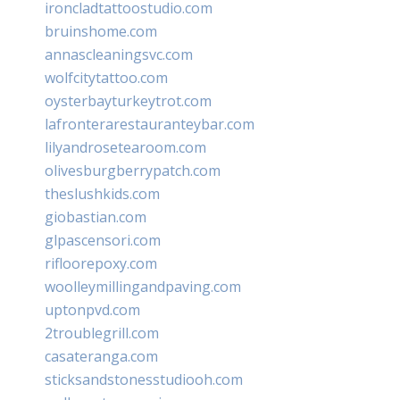
ironcladtattoostudio.com
bruinshome.com
annascleaningsvc.com
wolfcitytattoo.com
oysterbayturkeytrot.com
lafronterarestauranteybar.com
lilyandrosetearoom.com
olivesburgberrypatch.com
theslushkids.com
giobastian.com
glpascensori.com
rifloorepoxy.com
woolleymillingandpaving.com
uptonpvd.com
2troublegrill.com
casateranga.com
sticksandstonesstudiooh.com