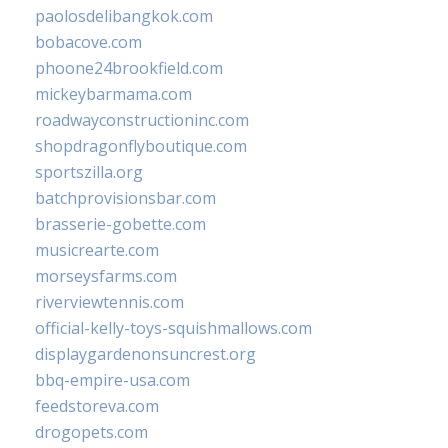
paolosdelibangkok.com
bobacove.com
phoone24brookfield.com
mickeybarmama.com
roadwayconstructioninc.com
shopdragonflyboutique.com
sportszilla.org
batchprovisionsbar.com
brasserie-gobette.com
musicrearte.com
morseysfarms.com
riverviewtennis.com
official-kelly-toys-squishmallows.com
displaygardenonsuncrest.org
bbq-empire-usa.com
feedstoreva.com
drogopets.com