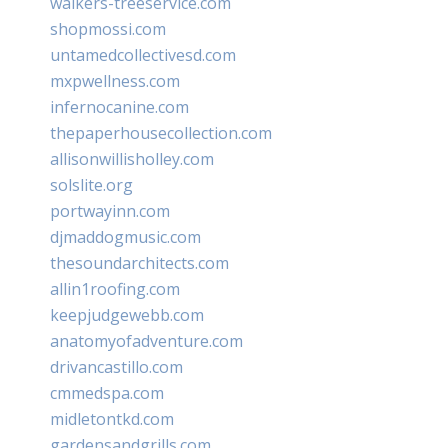
walkers-treeservice.com
shopmossi.com
untamedcollectivesd.com
mxpwellness.com
infernocanine.com
thepaperhousecollection.com
allisonwillisholley.com
solslite.org
portwayinn.com
djmaddogmusic.com
thesoundarchitects.com
allin1roofing.com
keepjudgewebb.com
anatomyofadventure.com
drivancastillo.com
cmmedspa.com
midletontkd.com
gardensandgrills.com