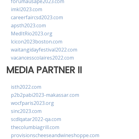
forumausape2023.com
imkl2023.com
careerfaircsd2023.com
apsth2023.com
MedItRio2023.org
lcicon2023boston.com
waitangidayfestival2022.com
vacancesscolaires2022.com
MEDIA PARTNER II
isth2022.com
p2b2pabi2023-makassar.com
wocfparis2023.org
sinc2023.com
scdlqatar2022-qa.com
thecolumbiagrill.com
provisionscheeseandwineshoppe.com