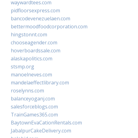
waywardtees.com
pidfloorsexpress.com
bancodevenezuelaen.com
bettermoodfoodcorporation.com
hingstonnt.com
chooseagender.com
hoverboardssale.com
alaskapolitics.com
stsmp.org
manoelneves.com
mandelaeffectlibrary.com
roselynns.com
balanceyoganj.com
salesforceblogs.com
TrainGames365.com
BaytownEvaCationRentals.com
JabalpurCakeDelivery.com