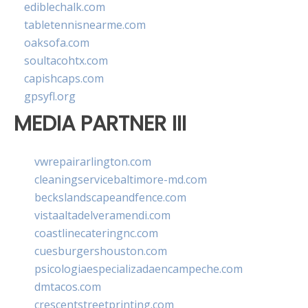
ediblechalk.com
tabletennisnearme.com
oaksofa.com
soultacohtx.com
capishcaps.com
gpsyfl.org
MEDIA PARTNER III
vwrepairarlington.com
cleaningservicebaltimore-md.com
beckslandscapeandfence.com
vistaaltadelveramendi.com
coastlinecateringnc.com
cuesburgershouston.com
psicologiaespecializadaencampeche.com
dmtacos.com
crescentstreetprinting.com