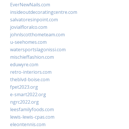
EverNewNails.com
insideoutdecoratingcentre.com
salvatoresinpoint.com
jovialfloralco.com
johnlscotthometeam.com
u-seehomes.com
watersportslagonissi.com
mischieffashion.com
eduwyre.com
retro-interiors.com
theblvd-boise.com
fpet2023.org
e-smart2022.org
ngrc2022.org
leesfamilyfoods.com
lewis-lewis-cpas.com
eleontennis.com