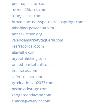
petshopallston.com
avenue26tacos.com
topgglasses.com
broadmoornailsspacoloradosprings.com
missblackpasadena.com
anneskitchen.org
valenciamarketytaqueria.com
reefrecordsllc.com
alawaffle.com
aryouthfishing.com
united-basketball.com
tios-tacos.com
cafecito-satx.com
graduacionviu2023.com
pecanjackstogo.com
zengardendayspa.com
sparklejewelryinc.com