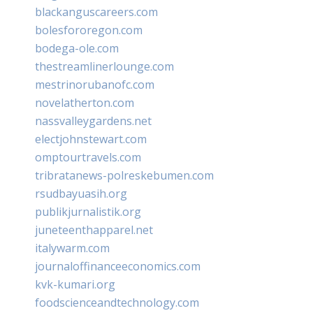
blackanguscareers.com
bolesfororegon.com
bodega-ole.com
thestreamlinerlounge.com
mestrinorubanofc.com
novelatherton.com
nassvalleygardens.net
electjohnstewart.com
omptourtravels.com
tribratanews-polreskebumen.com
rsudbayuasih.org
publikjurnalistik.org
juneteenthapparel.net
italywarm.com
journaloffinanceeconomics.com
kvk-kumari.org
foodscienceandtechnology.com