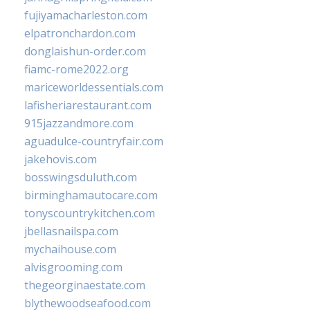
fujiyamacharleston.com
elpatronchardon.com
donglaishun-order.com
fiamc-rome2022.org
mariceworldessentials.com
lafisheriarestaurant.com
915jazzandmore.com
aguadulce-countryfair.com
jakehovis.com
bosswingsduluth.com
birminghamautocare.com
tonyscountrykitchen.com
jbellasnailspa.com
mychaihouse.com
alvisgrooming.com
thegeorginaestate.com
blythewoodseafood.com