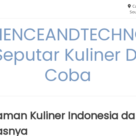
Ca
Sou
IENCEANDTECHN
Seputar Kuliner 
Coba
man Kuliner Indonesia da
asnya