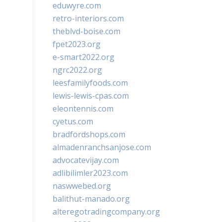
eduwyre.com
retro-interiors.com
theblvd-boise.com
fpet2023.org
e-smart2022.org
ngrc2022.org
leesfamilyfoods.com
lewis-lewis-cpas.com
eleontennis.com
cyetus.com
bradfordshops.com
almadenranchsanjose.com
advocatevijay.com
adlibilimler2023.com
naswwebed.org
balithut-manado.org
alteregotradingcompany.org