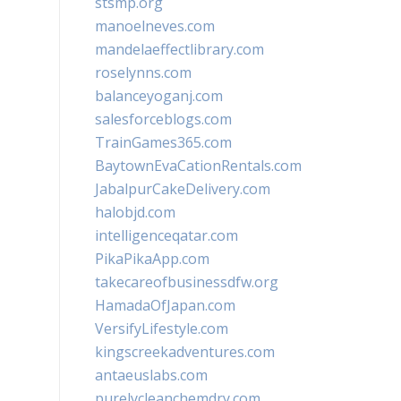
stsmp.org
manoelneves.com
mandelaeffectlibrary.com
roselynns.com
balanceyoganj.com
salesforceblogs.com
TrainGames365.com
BaytownEvaCationRentals.com
JabalpurCakeDelivery.com
halobjd.com
intelligenceqatar.com
PikaPikaApp.com
takecareofbusinessdfw.org
HamadaOfJapan.com
VersifyLifestyle.com
kingscreekadventures.com
antaeuslabs.com
purelycleanchemdry.com