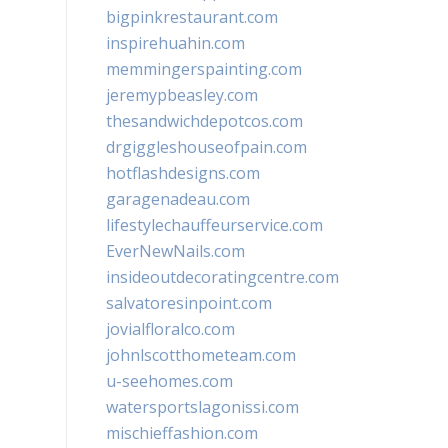
bigpinkrestaurant.com
inspirehuahin.com
memmingerspainting.com
jeremypbeasley.com
thesandwichdepotcos.com
drgiggleshouseofpain.com
hotflashdesigns.com
garagenadeau.com
lifestylechauffeurservice.com
EverNewNails.com
insideoutdecoratingcentre.com
salvatoresinpoint.com
jovialfloralco.com
johnlscotthometeam.com
u-seehomes.com
watersportslagonissi.com
mischieffashion.com