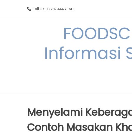
Skip
Call Us: +2782 444 YEAH
to
content
FOODSC
Informasi 
Menyelami Keberaga
Contoh Masakan Kh