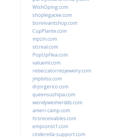
WishOping.com
shoplegacee.com
bonvivantshop.com
CupPlante.com
mpzin.com
stcreal.com
PopUpFlea.com
valueml.com
rebeccatorresjewelry.com
jmpbliss.com
drjorgerico.com
queensushipa.com
wendyweimerdds.com
ameri-camp.com
hrsreceivables.com
empconst1.com
cinderella-support.com