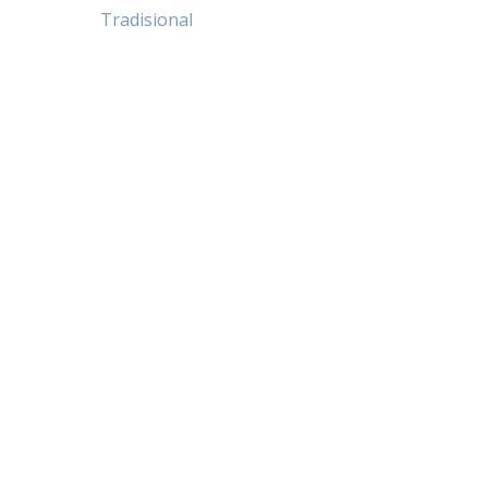
Post
Tradisional
navigation