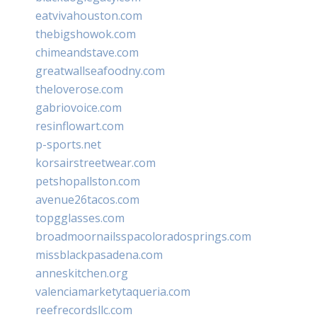
eatvivahouston.com
thebigshowok.com
chimeandstave.com
greatwallseafoodny.com
theloverose.com
gabriovoice.com
resinflowart.com
p-sports.net
korsairstreetwear.com
petshopallston.com
avenue26tacos.com
topgglasses.com
broadmoornailsspacoloradosprings.com
missblackpasadena.com
anneskitchen.org
valenciamarketytaqueria.com
reefrecordsllc.com