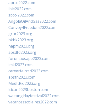
aprce2022.com
ibie2022.com
sbcc-2022.com
AngolaOilAndGas2022.com
Convoy4Freedom2022.com
grur2023.org
hkhk2023.org
napm2023.org
apsdfd2023.org
forumausape2023.com
imkl2023.com
careerfaircsd2023.com
apsth2023.com
MedItRio2023.org
lcicon2023boston.com
waitangidayfestival2022.com
vacancesscolaires2022.com