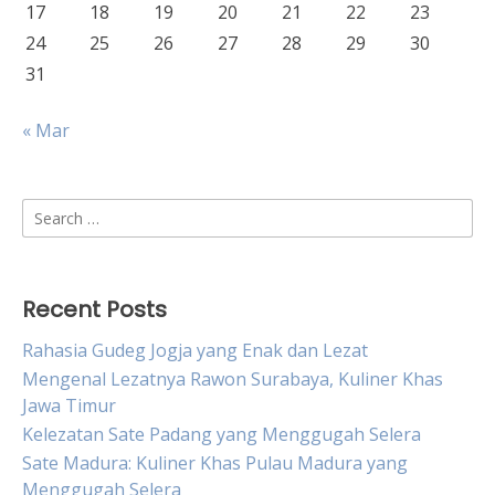
17
18
19
20
21
22
23
24
25
26
27
28
29
30
31
« Mar
Search
for:
Recent Posts
Rahasia Gudeg Jogja yang Enak dan Lezat
Mengenal Lezatnya Rawon Surabaya, Kuliner Khas
Jawa Timur
Kelezatan Sate Padang yang Menggugah Selera
Sate Madura: Kuliner Khas Pulau Madura yang
Menggugah Selera