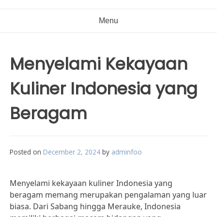
Menu
Menyelami Kekayaan
Kuliner Indonesia yang
Beragam
Posted on
December 2, 2024
by
adminfoo
Menyelami kekayaan kuliner Indonesia yang
beragam memang merupakan pengalaman yang luar
biasa. Dari Sabang hingga Merauke, Indonesia