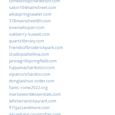
coffeeshopcharleston.com
salon104mainstreet.com
alkaspringswater.com
318mainstreet8h.com
lovenailsspari.com
oakberry-kuwait.com
quartzliterary.com
friendsofbroderickpark.com
studiopiattellina.com
jannagrillspringfield.com
fujiyamacharleston.com
elpatronchardon.com
donglaishun-order.com
fiamc-rome2022.org
mariceworldessentials.com
lafisheriarestaurant.com
915jazzandmore.com
aguadulce-countryfair.com