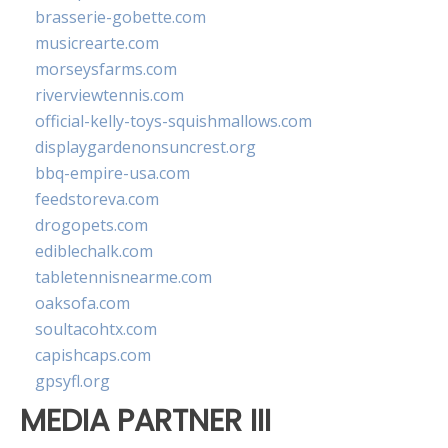
brasserie-gobette.com
musicrearte.com
morseysfarms.com
riverviewtennis.com
official-kelly-toys-squishmallows.com
displaygardenonsuncrest.org
bbq-empire-usa.com
feedstoreva.com
drogopets.com
ediblechalk.com
tabletennisnearme.com
oaksofa.com
soultacohtx.com
capishcaps.com
gpsyfl.org
MEDIA PARTNER III