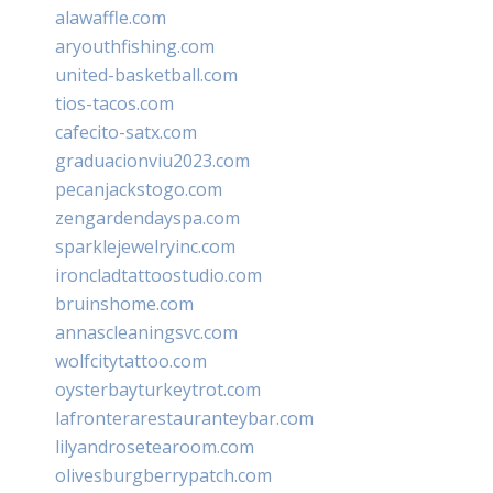
alawaffle.com
aryouthfishing.com
united-basketball.com
tios-tacos.com
cafecito-satx.com
graduacionviu2023.com
pecanjackstogo.com
zengardendayspa.com
sparklejewelryinc.com
ironcladtattoostudio.com
bruinshome.com
annascleaningsvc.com
wolfcitytattoo.com
oysterbayturkeytrot.com
lafronterarestauranteybar.com
lilyandrosetearoom.com
olivesburgberrypatch.com