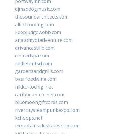
portwayinn.com
djmaddogmusic.com
thesoundarchitects.com
allin1roofing.com
keepjudgewebb.com
anatomyofadventure.com
drivancastillo.com
cmmedspa.com
midletontkd.com
gardensandgrills.com
basilfoodwine.com
nikko-tochigi.net
caribbean-corner.com
bluemoongiftcards.com
rivercitysteampunkexpo.com
kchoops.net
mountainsideskateshop.com
kirtlandcitytavern.com