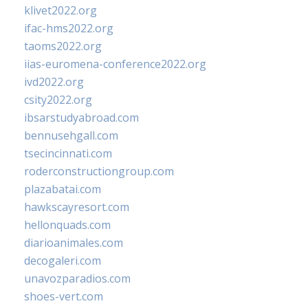
klivet2022.org
ifac-hms2022.org
taoms2022.org
iias-euromena-conference2022.org
ivd2022.org
csity2022.org
ibsarstudyabroad.com
bennusehgall.com
tsecincinnati.com
roderconstructiongroup.com
plazabatai.com
hawkscayresort.com
hellonquads.com
diarioanimales.com
decogaleri.com
unavozparadios.com
shoes-vert.com