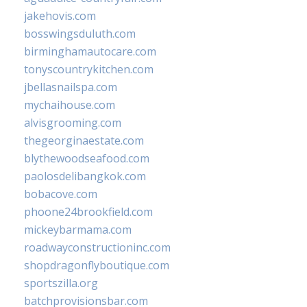
jakehovis.com
bosswingsduluth.com
birminghamautocare.com
tonyscountrykitchen.com
jbellasnailspa.com
mychaihouse.com
alvisgrooming.com
thegeorginaestate.com
blythewoodseafood.com
paolosdelibangkok.com
bobacove.com
phoone24brookfield.com
mickeybarmama.com
roadwayconstructioninc.com
shopdragonflyboutique.com
sportszilla.org
batchprovisionsbar.com