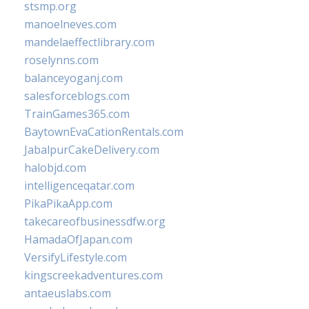
stsmp.org
manoelneves.com
mandelaeffectlibrary.com
roselynns.com
balanceyoganj.com
salesforceblogs.com
TrainGames365.com
BaytownEvaCationRentals.com
JabalpurCakeDelivery.com
halobjd.com
intelligenceqatar.com
PikaPikaApp.com
takecareofbusinessdfw.org
HamadaOfJapan.com
VersifyLifestyle.com
kingscreekadventures.com
antaeuslabs.com