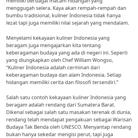
memiliki berbagai macam hidangan yang
menggugah selera. Kaya akan rempah-rempah dan
bumbu tradisional, kuliner Indonesia tidak hanya
lezat tapi juga memiliki nilai sejarah yang mendalam.
Menyelami kekayaan kuliner Indonesia yang
beragam juga mengajarkan kita tentang
keberagaman budaya yang ada di negeri ini. Seperti
yang diungkapkan oleh Chef William Wongso,
“Kuliner Indonesia adalah cerminan dari
keberagaman budaya dan alam Indonesia. Setiap
hidangan memiliki cerita dan filosofi tersendiri.”
Salah satu contoh kekayaan kuliner Indonesia yang
beragam adalah rendang dari Sumatera Barat.
Dikenal sebagai salah satu masakan terenak di dunia,
rendang telah mendapat pengakuan sebagai Warisan
Budaya Tak Benda oleh UNESCO. Menyantap rendang
bukan hanya sekedar mengisi perut, tapi juga