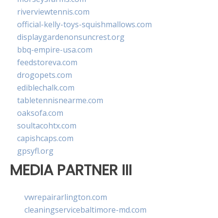
riverviewtennis.com
official-kelly-toys-squishmallows.com
displaygardenonsuncrest.org
bbq-empire-usa.com
feedstoreva.com
drogopets.com
ediblechalk.com
tabletennisnearme.com
oaksofa.com
soultacohtx.com
capishcaps.com
gpsyfl.org
MEDIA PARTNER III
vwrepairarlington.com
cleaningservicebaltimore-md.com