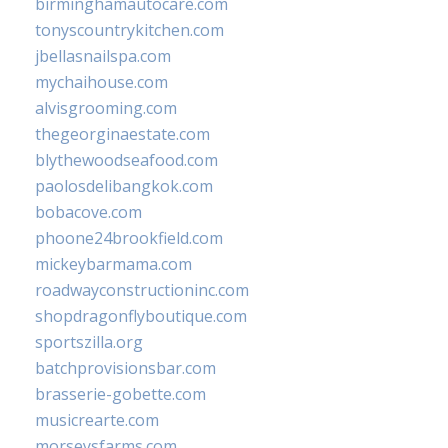
birminghamautocare.com
tonyscountrykitchen.com
jbellasnailspa.com
mychaihouse.com
alvisgrooming.com
thegeorginaestate.com
blythewoodseafood.com
paolosdelibangkok.com
bobacove.com
phoone24brookfield.com
mickeybarmama.com
roadwayconstructioninc.com
shopdragonflyboutique.com
sportszilla.org
batchprovisionsbar.com
brasserie-gobette.com
musicrearte.com
morseysfarms.com