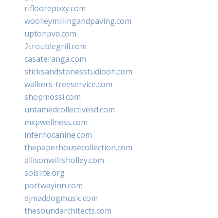
rifloorepoxy.com
woolleymillingandpaving.com
uptonpvd.com
2troublegrill.com
casateranga.com
sticksandstonesstudiooh.com
walkers-treeservice.com
shopmossi.com
untamedcollectivesd.com
mxpwellness.com
infernocanine.com
thepaperhousecollection.com
allisonwillisholley.com
solslite.org
portwayinn.com
djmaddogmusic.com
thesoundarchitects.com