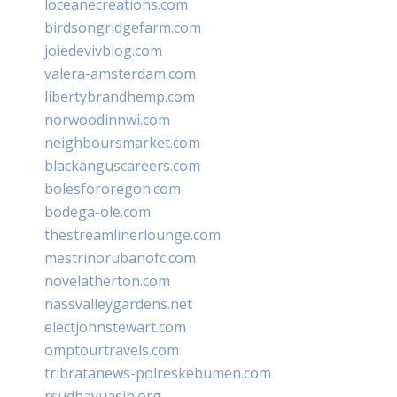
loceanecreations.com
birdsongridgefarm.com
joiedevivblog.com
valera-amsterdam.com
libertybrandhemp.com
norwoodinnwi.com
neighboursmarket.com
blackanguscareers.com
bolesfororegon.com
bodega-ole.com
thestreamlinerlounge.com
mestrinorubanofc.com
novelatherton.com
nassvalleygardens.net
electjohnstewart.com
omptourtravels.com
tribratanews-polreskebumen.com
rsudbayuasih.org