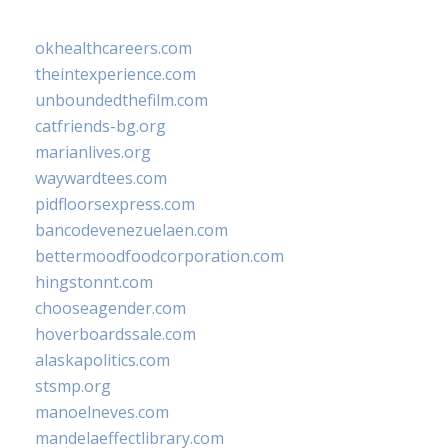
okhealthcareers.com
theintexperience.com
unboundedthefilm.com
catfriends-bg.org
marianlives.org
waywardtees.com
pidfloorsexpress.com
bancodevenezuelaen.com
bettermoodfoodcorporation.com
hingstonnt.com
chooseagender.com
hoverboardssale.com
alaskapolitics.com
stsmp.org
manoelneves.com
mandelaeffectlibrary.com