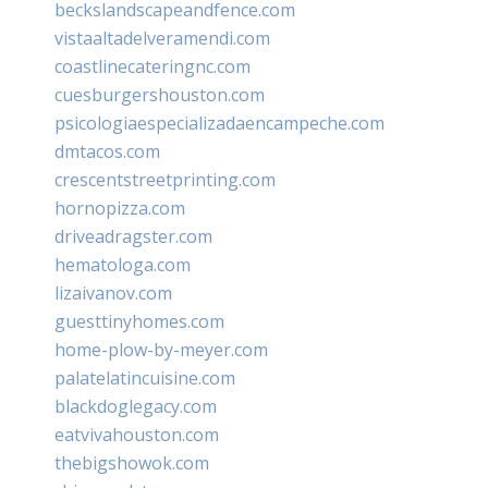
beckslandscapeandfence.com
vistaaltadelveramendi.com
coastlinecateringnc.com
cuesburgershouston.com
psicologiaespecializadaencampeche.com
dmtacos.com
crescentstreetprinting.com
hornopizza.com
driveadragster.com
hematologa.com
lizaivanov.com
guesttinyhomes.com
home-plow-by-meyer.com
palatelatincuisine.com
blackdoglegacy.com
eatvivahouston.com
thebigshowok.com