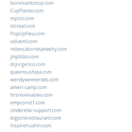
bonvivantshop.com
CupPlante.com
mpzin.com
stcreal.com
PopUpFlea.com
valueml.com
rebeccatorresjewelry.com
jmpbliss.com
drjorgerico.com
queensushipa.com
wendyweimerdds.com
ameri-camp.com
hrsreceivables.com
empconst1.com
cinderella-support.com
bigpinkrestaurant.com
inspirehuahin.com