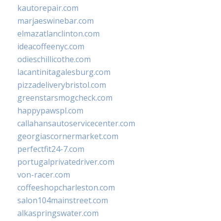
kautorepair.com
marjaeswinebar.com
elmazatlanclinton.com
ideacoffeenyc.com
odieschillicothe.com
lacantinitagalesburg.com
pizzadeliverybristol.com
greenstarsmogcheck.com
happypawspl.com
callahansautoservicecenter.com
georgiascornermarket.com
perfectfit24-7.com
portugalprivatedriver.com
von-racer.com
coffeeshopcharleston.com
salon104mainstreet.com
alkaspringswater.com