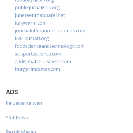
publikjurnalistik.org
juneteenthapparel.net
italywarm.com
journaloffinanceeconomics.com
kvk-kumari.org
foodscienceandtechnology.com
scisportsscience.com
addisababacuisineaz.com
burgerimcamas.com
ADS
keluaran taiwan
Slot Pulsa
Result Macau