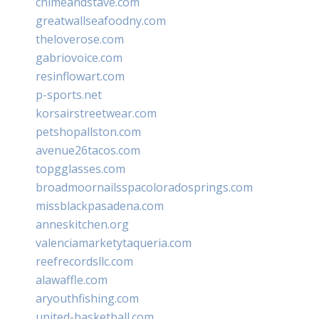
chimeandstave.com
greatwallseafoodny.com
theloverose.com
gabriovoice.com
resinflowart.com
p-sports.net
korsairstreetwear.com
petshopallston.com
avenue26tacos.com
topgglasses.com
broadmoornailsspacoloradosprings.com
missblackpasadena.com
anneskitchen.org
valenciamarketytaqueria.com
reefrecordsllc.com
alawaffle.com
aryouthfishing.com
united-basketball.com