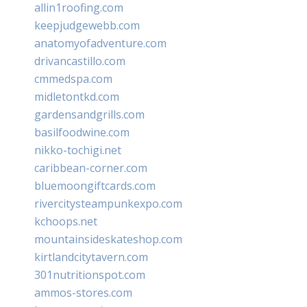
allin1roofing.com
keepjudgewebb.com
anatomyofadventure.com
drivancastillo.com
cmmedspa.com
midletontkd.com
gardensandgrills.com
basilfoodwine.com
nikko-tochigi.net
caribbean-corner.com
bluemoongiftcards.com
rivercitysteampunkexpo.com
kchoops.net
mountainsideskateshop.com
kirtlandcitytavern.com
301nutritionspot.com
ammos-stores.com