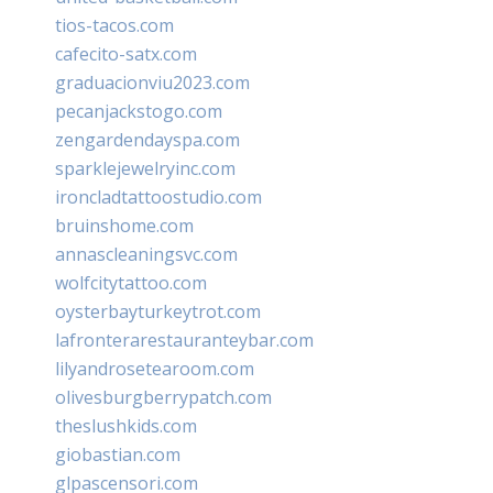
tios-tacos.com
cafecito-satx.com
graduacionviu2023.com
pecanjackstogo.com
zengardendayspa.com
sparklejewelryinc.com
ironcladtattoostudio.com
bruinshome.com
annascleaningsvc.com
wolfcitytattoo.com
oysterbayturkeytrot.com
lafronterarestauranteybar.com
lilyandrosetearoom.com
olivesburgberrypatch.com
theslushkids.com
giobastian.com
glpascensori.com