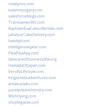
roselynns.com
balanceyoganj.com
salesforceblogs.com
TrainGames365.com
BaytownEvaCationRentals.com
JabalpurCakeDelivery.com
halobjd.com
intelligenceqatar.com
PikaPikaApp.com
takecareofbusinessdfw.org
HamadaOfJapan.com
VersifyLifestyle.com
kingscreekadventures.com
antaeuslabs.com
purelycleanchemdry.com
WishOping.com
shoplegacee.com