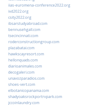
iias-euromena-conference2022.org
ivd2022.org
csity2022.org
ibsarstudyabroad.com
bennusehgall.com
tsecincinnati.com
roderconstructiongroup.com
plazabatai.com
hawkscayresort.com
hellonquads.com
diarioanimales.com
decogaleri.com
unavozparadios.com
shoes-vert.com
elbotanicopanama.com
shadyoaksrockportrvpark.com
jccoinlaundry.com