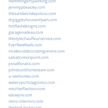
memmingerspainting.com
jeremypbeasley.com
thesandwichdepotcos.com
drgiggleshouseofpain.com
hotflashdesigns.com
garagenadeau.com
lifestylechauffeurservice.com
EverNewNails.com
insideoutdecoratingcentre.com
salvatoresinpoint.com
jovialfloralco.com
johnlscotthometeam.com
u-seehomes.com
watersportslagonissi.com
mischieffashion.com
eduwyre.com
retro-interiors.com
theblvd-boise.com