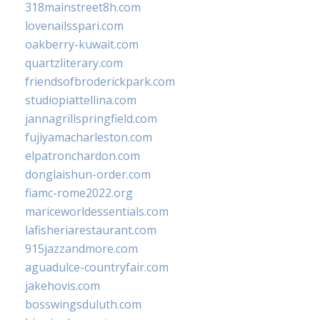
318mainstreet8h.com
lovenailsspari.com
oakberry-kuwait.com
quartzliterary.com
friendsofbroderickpark.com
studiopiattellina.com
jannagrillspringfield.com
fujiyamacharleston.com
elpatronchardon.com
donglaishun-order.com
fiamc-rome2022.org
mariceworldessentials.com
lafisheriarestaurant.com
915jazzandmore.com
aguadulce-countryfair.com
jakehovis.com
bosswingsduluth.com