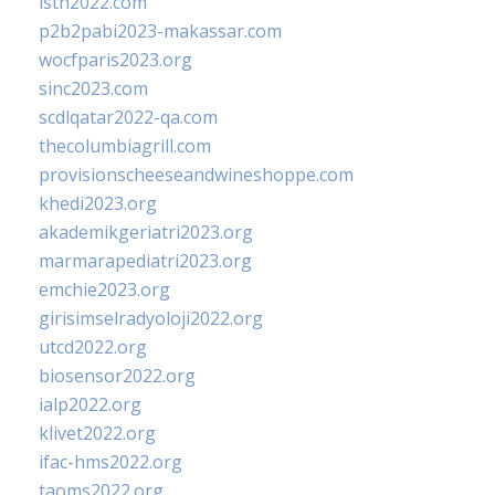
isth2022.com
p2b2pabi2023-makassar.com
wocfparis2023.org
sinc2023.com
scdlqatar2022-qa.com
thecolumbiagrill.com
provisionscheeseandwineshoppe.com
khedi2023.org
akademikgeriatri2023.org
marmarapediatri2023.org
emchie2023.org
girisimselradyoloji2022.org
utcd2022.org
biosensor2022.org
ialp2022.org
klivet2022.org
ifac-hms2022.org
taoms2022.org