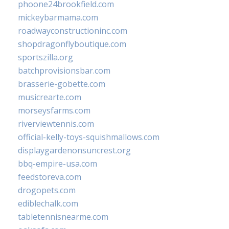
phoone24brookfield.com
mickeybarmama.com
roadwayconstructioninc.com
shopdragonflyboutique.com
sportszilla.org
batchprovisionsbar.com
brasserie-gobette.com
musicrearte.com
morseysfarms.com
riverviewtennis.com
official-kelly-toys-squishmallows.com
displaygardenonsuncrest.org
bbq-empire-usa.com
feedstoreva.com
drogopets.com
ediblechalk.com
tabletennisnearme.com