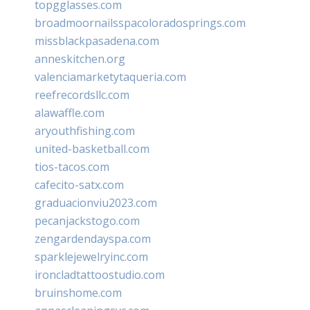
topgglasses.com
broadmoornailsspacoloradosprings.com
missblackpasadena.com
anneskitchen.org
valenciamarketytaqueria.com
reefrecordsllc.com
alawaffle.com
aryouthfishing.com
united-basketball.com
tios-tacos.com
cafecito-satx.com
graduacionviu2023.com
pecanjackstogo.com
zengardendayspa.com
sparklejewelryinc.com
ironcladtattoostudio.com
bruinshome.com