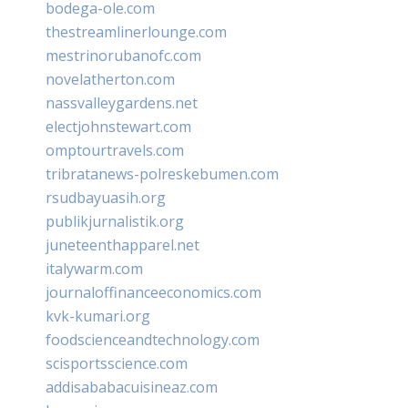
bodega-ole.com
thestreamlinerlounge.com
mestrinorubanofc.com
novelatherton.com
nassvalleygardens.net
electjohnstewart.com
omptourtravels.com
tribratanews-polreskebumen.com
rsudbayuasih.org
publikjurnalistik.org
juneteenthapparel.net
italywarm.com
journaloffinanceeconomics.com
kvk-kumari.org
foodscienceandtechnology.com
scisportsscience.com
addisababacuisineaz.com