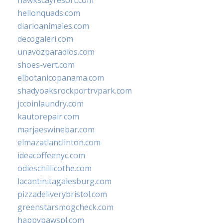
hawkscayresort.com
hellonquads.com
diarioanimales.com
decogaleri.com
unavozparadios.com
shoes-vert.com
elbotanicopanama.com
shadyoaksrockportrvpark.com
jccoinlaundry.com
kautorepair.com
marjaeswinebar.com
elmazatlanclinton.com
ideacoffeenyc.com
odieschillicothe.com
lacantinitagalesburg.com
pizzadeliverybristol.com
greenstarsmogcheck.com
happypawspl.com