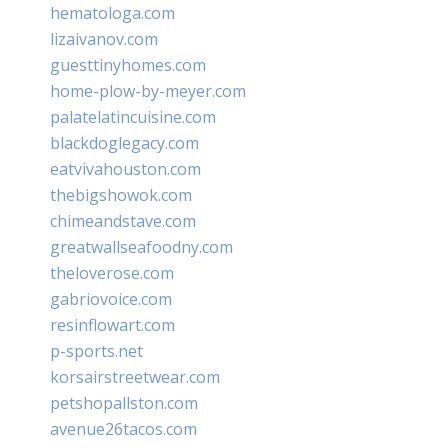
hematologa.com
lizaivanov.com
guesttinyhomes.com
home-plow-by-meyer.com
palatelatincuisine.com
blackdoglegacy.com
eatvivahouston.com
thebigshowok.com
chimeandstave.com
greatwallseafoodny.com
theloverose.com
gabriovoice.com
resinflowart.com
p-sports.net
korsairstreetwear.com
petshopallston.com
avenue26tacos.com