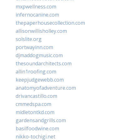
mxpwellness.com
infernocanine.com
thepaperhousecollection.com
allisonwillisholley.com
solslite.org
portwayinn.com
djmaddogmusic.com
thesoundarchitects.com
allin1roofing.com
keepjudgewebb.com
anatomyofadventure.com
drivancastillo.com
cmmedspa.com
midletontkd.com
gardensandgrills.com
basilfoodwine.com
nikko-tochigi.net