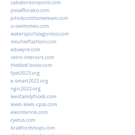
salvatoresinpoint.com
jovialfloralco.com
johnlscotthometeam.com
u-seehomes.com
watersportslagonissi.com
mischieffashion.com
eduwyre.com
retro-interiors.com
theblvd-boise.com
fpet2023.org
e-smart2022.org
ngrc2022.org
leesfamilyfoods.com
lewis-lewis-cpas.com
eleontennis.com
cyetus.com
bradfordshops.com