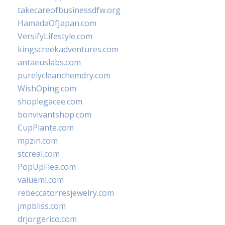
takecareofbusinessdfw.org
HamadaOfJapan.com
VersifyLifestyle.com
kingscreekadventures.com
antaeuslabs.com
purelycleanchemdry.com
WishOping.com
shoplegacee.com
bonvivantshop.com
CupPlante.com
mpzin.com
stcreal.com
PopUpFlea.com
valueml.com
rebeccatorresjewelry.com
jmpbliss.com
drjorgerico.com