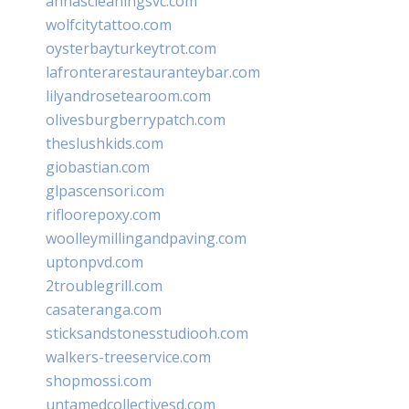
annascleaningsvc.com
wolfcitytattoo.com
oysterbayturkeytrot.com
lafronterarestauranteybar.com
lilyandrosetearoom.com
olivesburgberrypatch.com
theslushkids.com
giobastian.com
glpascensori.com
rifloorepoxy.com
woolleymillingandpaving.com
uptonpvd.com
2troublegrill.com
casateranga.com
sticksandstonesstudiooh.com
walkers-treeservice.com
shopmossi.com
untamedcollectivesd.com