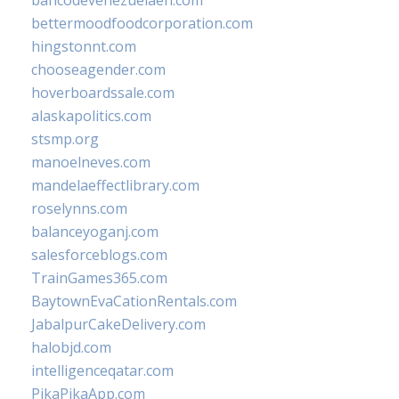
bancodevenezuelaen.com
bettermoodfoodcorporation.com
hingstonnt.com
chooseagender.com
hoverboardssale.com
alaskapolitics.com
stsmp.org
manoelneves.com
mandelaeffectlibrary.com
roselynns.com
balanceyoganj.com
salesforceblogs.com
TrainGames365.com
BaytownEvaCationRentals.com
JabalpurCakeDelivery.com
halobjd.com
intelligenceqatar.com
PikaPikaApp.com