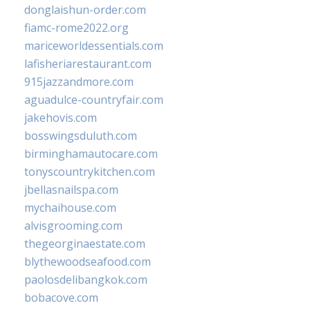
donglaishun-order.com
fiamc-rome2022.org
mariceworldessentials.com
lafisheriarestaurant.com
915jazzandmore.com
aguadulce-countryfair.com
jakehovis.com
bosswingsduluth.com
birminghamautocare.com
tonyscountrykitchen.com
jbellasnailspa.com
mychaihouse.com
alvisgrooming.com
thegeorginaestate.com
blythewoodseafood.com
paolosdelibangkok.com
bobacove.com