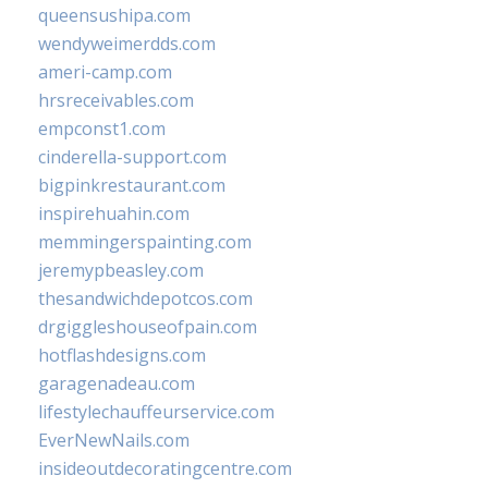
queensushipa.com
wendyweimerdds.com
ameri-camp.com
hrsreceivables.com
empconst1.com
cinderella-support.com
bigpinkrestaurant.com
inspirehuahin.com
memmingerspainting.com
jeremypbeasley.com
thesandwichdepotcos.com
drgiggleshouseofpain.com
hotflashdesigns.com
garagenadeau.com
lifestylechauffeurservice.com
EverNewNails.com
insideoutdecoratingcentre.com