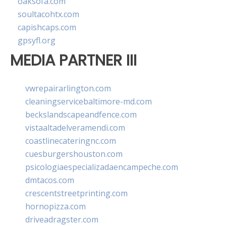
oaksofa.com
soultacohtx.com
capishcaps.com
gpsyfl.org
MEDIA PARTNER III
vwrepairarlington.com
cleaningservicebaltimore-md.com
beckslandscapeandfence.com
vistaaltadelveramendi.com
coastlinecateringnc.com
cuesburgershouston.com
psicologiaespecializadaencampeche.com
dmtacos.com
crescentstreetprinting.com
hornopizza.com
driveadragster.com