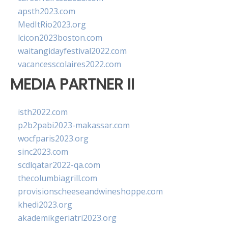
apsth2023.com
MedItRio2023.org
lcicon2023boston.com
waitangidayfestival2022.com
vacancesscolaires2022.com
MEDIA PARTNER II
isth2022.com
p2b2pabi2023-makassar.com
wocfparis2023.org
sinc2023.com
scdlqatar2022-qa.com
thecolumbiagrill.com
provisionscheeseandwineshoppe.com
khedi2023.org
akademikgeriatri2023.org